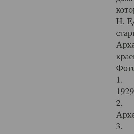
кото
Н. Е
стар
Арха
крае
Фот
1. С
1929 
2. Р
Архе
3. Ф