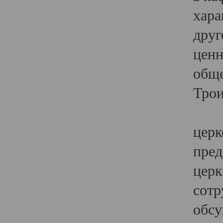
хара
друг
ценн
обще
Трои
Ярк
церк
пред
церк
сотр
обсу