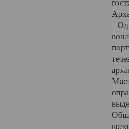
гост
Арха
Один
вопл
порт
тече
арха
Масш
опра
выде
Обши
коло