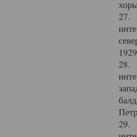
хоры
27. 
инте
севе
1929 
28. 
инте
запа
балд
Петр
29. 
инте