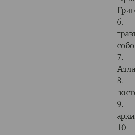
Григ
6. П
грав
собо
7. Г
Атла
8. С
вост
9. С
архи
10. 