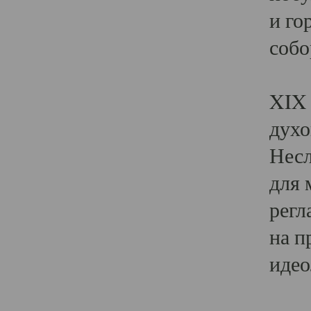
и го
собо
Явл
XIX 
духо
Несл
для 
регл
на п
идео
Поя