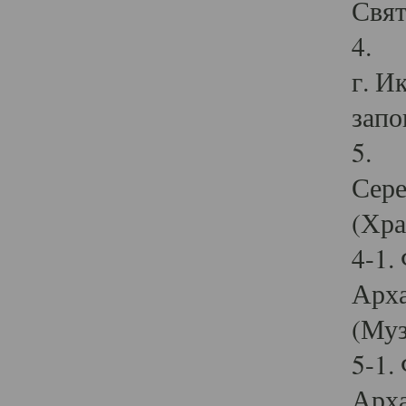
Свят
4. И
г. И
запо
5. И
Сере
(Хра
4-1.
Арха
(Муз
5-1.
Арха