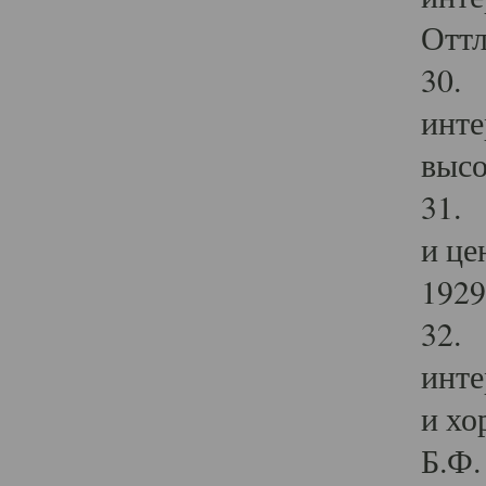
Оттл
30. 
инте
высо
31. 
и це
1929 
32. 
инте
и хо
Б.Ф. 