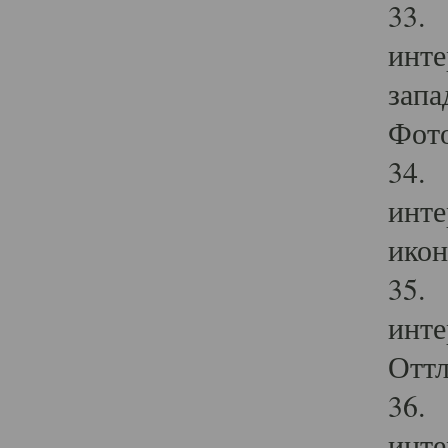
33. 
инте
запа
Фото
34. 
инте
икон
35. 
инте
Оттл
36. 
инте