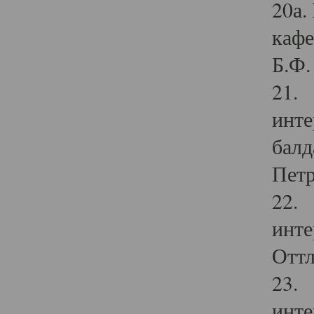
20а.
кафе
Б.Ф. 
21. 
инте
балд
Петр
22. 
инте
Оттл
23. 
инте