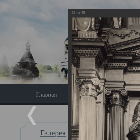
26
из
45
Главная
Экскурсия
Главная
Галерея