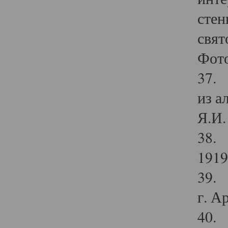
стен
свят
Фото
37. 
из а
Я.И. 
38. 
1919
39. 
г. А
40. 