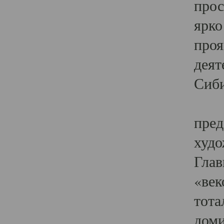
прос
ярко
проя
деят
Сиби
Одн
пред
худо
Глав
«век
тота
доми