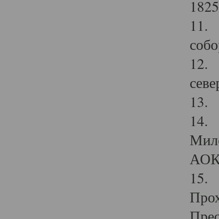
1825
11.
собо
12. 
севе
13.
14. 
Мило
АОК
15. 
Прох
Прео