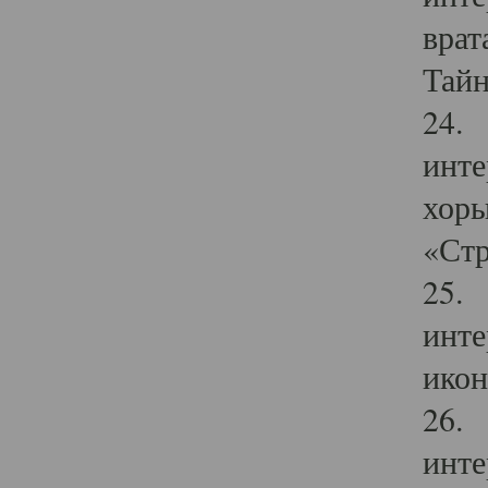
врат
Тайн
24. 
инте
хоры
«Стр
25. 
инте
икон
26. 
инте