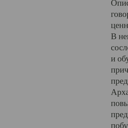
Опис
гово
ценн
В не
сосл
и об
прич
пред
Арха
повы
пред
побу