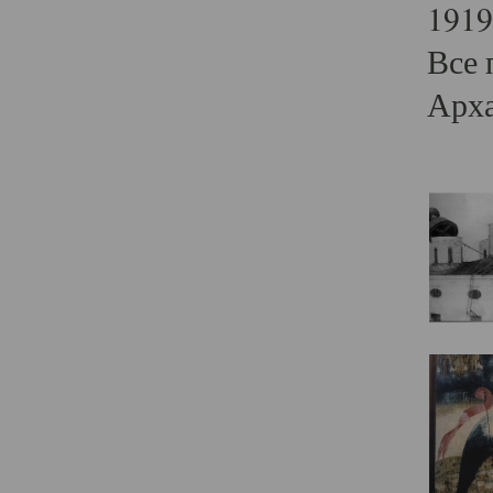
1919
Все 
Арха