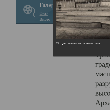
Галерея
годо
Фото
прав
Видео
кафе
Воз
Арха
22. Центральная часть иконостаса.
Трои
град
масш
разр
высо
Арха