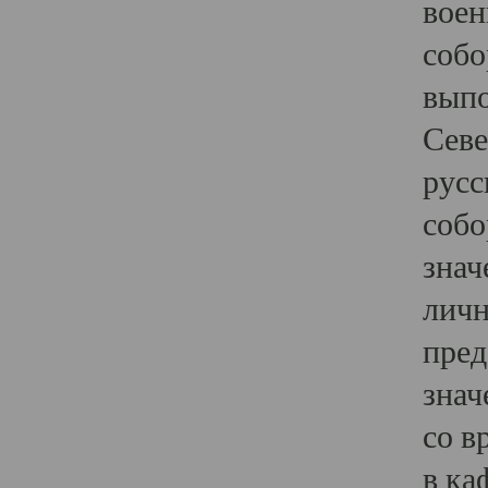
воен
собо
выпо
Севе
русс
собо
знач
личн
пред
знач
со в
в ка