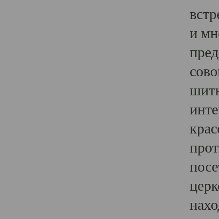
встр
и мн
пред
сово
шить
инте
крас
прот
посе
церк
нахо