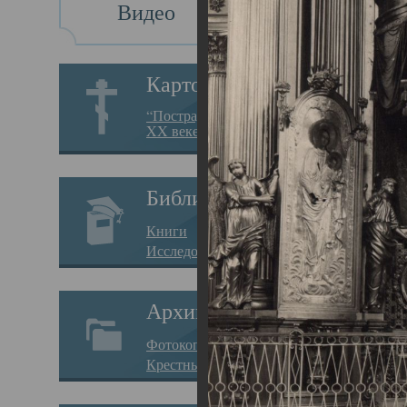
Видео
Св
Картотека
Свя
“Пострадавшие за веру в
XX веке на Севере”
23.12.
Сего
Библиотека
мере
Книги
целе
Исследования
резу
Архив
памя
Фотокопии дел
Арха
Крестные ходы
борь