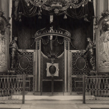
Свято-Троицкий собор
Свято-Троицкий собор Архангельска
23.12.2015
Сегодня мы можем говорить, что Архангельск в большей мере,
пострадал от целенаправленных систематических разрушений,
выдающихся памятников архитектуры. Больше всего по старом
вызванная борьбой с религией, набравшая особую силу в конце
разрушение православного центра архангельской губернии - а
собора Архангельска.
Возникнув в начале XVIII века в центре Архангельск
двухэтажный Троицкий собор, сразу превратился в зрительну
XVIII веке по масштабам ему не было равных на Севере. Впл
оставался самым высоким и значительным из городских строе
второе место, после гостиных дворов, в градостроительной ка
Один из самых больших и светлых соборов России воплотил в
портового города с отраженными в ней архитектурными тече
архангелогородской школы церковного зодчества.
Масштабность, благолепие и богатство собора, вполне оправды