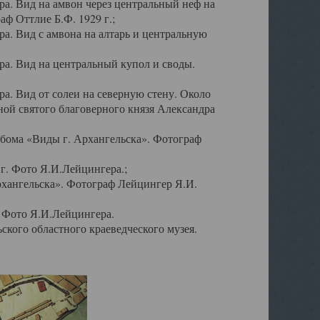
а. Вид на амвон через центральный неф на
аф Оттлие Б.Ф. 1929 г.;
. Вид с амвона на алтарь и центральную
а. Вид на центральный купол и своды.
. Вид от солеи на северную стену. Около
ой святого благоверного князя Александра
бома «Виды г. Архангельска». Фотограф
г. Фото Я.И.Лейцингера.;
рхангельска». Фотограф Лейцингер Я.И.
. Фото Я.И.Лейцингера.
кого областного краеведческого музея.