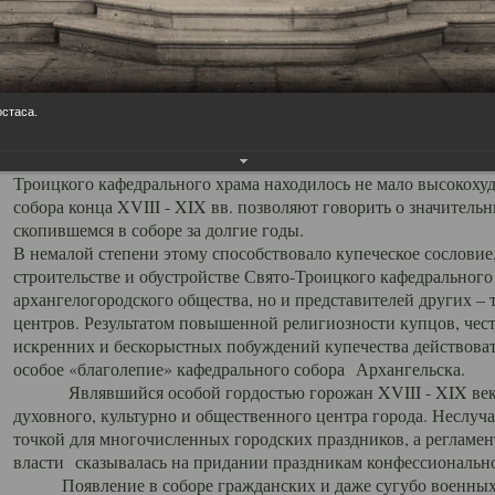
заслуженно выделяя из многочисленных культовых построек 
иконостас украшенный колоннами ионического стиля, с един
царскими вратами, изящным фронтоном и множеством резных,
собой поистине художественную ценность. В совокупности же
шитьем, многочисленными предметами церковной утвари интер
остаса.
неповторимый красочный ансамбль декоративного убранства с
поражающий воображение своих посетителей. В соборной ризн
Троицкого кафедрального храма находилось не мало высокох
собора конца XVIII - XIX вв. позволяют говорить о значител
скопившемся в соборе за долгие годы.
В немалой степени этому способствовало купеческое сословие
строительстве и обустройстве Свято-Троицкого кафедрального 
архангелогородского общества, но и представителей других –
центров. Результатом повышенной религиозности купцов, чес
искренних и бескорыстных побуждений купечества действовать 
особое «благолепие» кафедрального собора Архангельска.
Являвшийся особой гордостью горожан XVIII - XIX века
духовного, культурно и общественного центра города. Неслуч
точкой для многочисленных городских праздников, а регламен
власти сказывалась на придании праздникам конфессионально
Появление в соборе гражданских и даже сугубо военных 