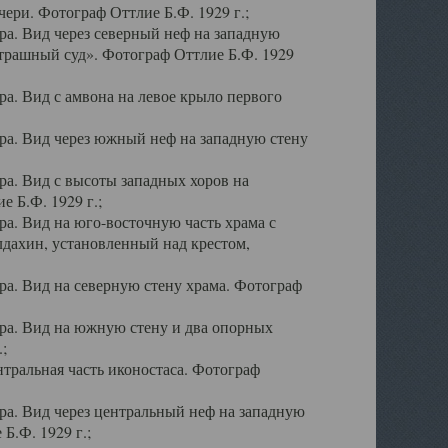
ери. Фотограф Оттлие Б.Ф. 1929 г.;
а. Вид через северный неф на западную
трашный суд». Фотограф Оттлие Б.Ф. 1929
. Вид с амвона на левое крыло первого
а. Вид через южный неф на западную стену
а. Вид с высоты западных хоров на
 Б.Ф. 1929 г.;
а. Вид на юго-восточную часть храма с
дахин, установленный над крестом,
а. Вид на северную стену храма. Фотограф
ра. Вид на южную стену и два опорных
;
тральная часть иконостаса. Фотограф
а. Вид через центральный неф на западную
Б.Ф. 1929 г.;