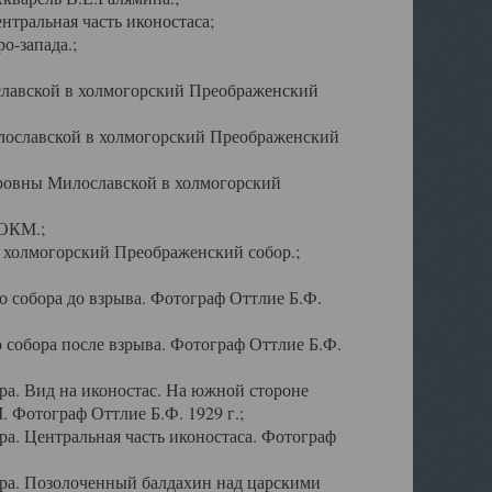
тральная часть иконостаса;
о-запада.;
славской в холмогорский Преображенский
лославской в холмогорский Преображенский
оровны Милославской в холмогорский
АОКМ.;
в холмогорский Преображенский собор.;
 собора до взрыва. Фотограф Оттлие Б.Ф.
 собора после взрыва. Фотограф Оттлие Б.Ф.
а. Вид на иконостас. На южной стороне
. Фотограф Оттлие Б.Ф. 1929 г.;
а. Центральная часть иконостаса. Фотограф
ра. Позолоченный балдахин над царскими