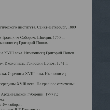
ического института. Санкт-Петербург, 1880
-Троицким Собором. Швеция. 1750 г.;
Иконописец Григорий Попов.
а XVIII века. Иконописец Григорий Попов.
». Иконописец Григорий Попов. 1741 г.
ска. Середина XVIII века. Иконописец
ередины XVIII века. На гравюре отмечены:
Архангельской губернии. 1797 г.;
ка.;
тёж собора.;
кварель В.Е.Галямина.;