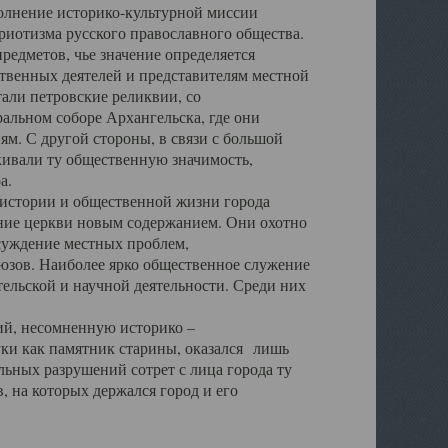
полнение историко-культурной миссии
триотизма русского православного общества.
редметов, чье значение определяется
твенных деятелей и представителям местной
тали петровские реликвии, со
альном соборе Архангельска, где они
м. С другой стороны, в связи с большой
кивали ту общественную значимость,
а.
тории и общественной жизни города
ение церкви новым содержанием. Они охотно
бсуждение местных проблем,
юзов. Наиболее ярко общественное служение
ельской и научной деятельности. Среди них
й, несомненную историко –
ауки как памятник старины, оказался лишь
ьных разрушений сотрет с лица города ту
 на которых держался город и его