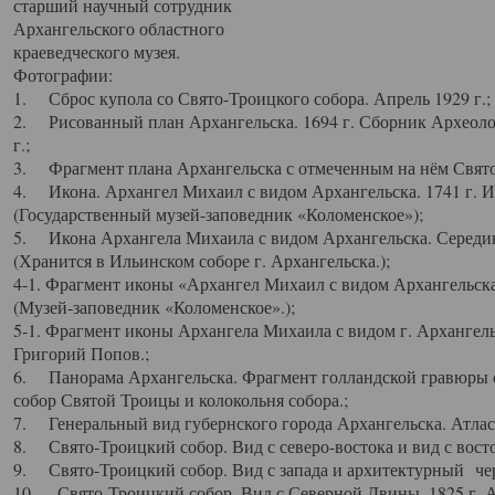
старший научный сотрудник
Архангельского областного
краеведческого музея.
Фотографии:
1. Сброс купола со Свято-Троицкого собора. Апрель 1929 г.;
2. Рисованный план Архангельска. 1694 г. Сборник Археолог
г.;
3. Фрагмент плана Архангельска с отмеченным на нём Свято
4. Икона. Архангел Михаил с видом Архангельска. 1741 г. 
(Государственный музей-заповедник «Коломенское»);
5. Икона Архангела Михаила с видом Архангельска. Середин
(Хранится в Ильинском соборе г. Архангельска.);
4-1. Фрагмент иконы «Архангел Михаил с видом Архангельска
(Музей-заповедник «Коломенское».);
5-1. Фрагмент иконы Архангела Михаила с видом г. Архангель
Григорий Попов.;
6. Панорама Архангельска. Фрагмент голландской гравюры с
собор Святой Троицы и колокольня собора.;
7. Генеральный вид губернского города Архангельска. Атлас 
8. Свято-Троицкий собор. Вид с северо-востока и вид с восто
9. Свято-Троицкий собор. Вид с запада и архитектурный чер
10. Свято-Троицкий собор. Вид с Северной Двины. 1825 г. А