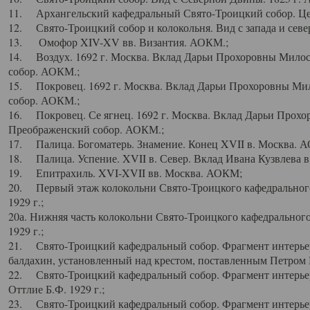
11. Архангельский кафедральный Свято-Троицкий собор. Цен
12. Свято-Троицкий собор и колокольня. Вид с запада и север
13. Омофор XIV-XV вв. Византия. АОКМ.;
14. Воздух. 1692 г. Москва. Вклад Дарьи Прохоровны Мило
собор. АОКМ.;
15. Покровец. 1692 г. Москва. Вклад Дарьи Прохоровны Ми
собор. АОКМ.;
16. Покровец. Се ягнец. 1692 г. Москва. Вклад Дарьи Прох
Преображенский собор. АОКМ.;
17. Палица. Богоматерь. Знамение. Конец XVII в. Москва. 
18. Палица. Успение. XVII в. Север. Вклад Ивана Кузвлева 
19. Епитрахиль. XVI-XVII вв. Москва. АОКМ;
20. Первый этаж колокольни Свято-Троицкого кафедрального
1929 г.;
20а. Нижняя часть колокольни Свято-Троицкого кафедрального
1929 г.;
21. Свято-Троицкий кафедральный собор. Фрагмент интерьер
балдахин, установленный над крестом, поставленным Петром I
22. Свято-Троицкий кафедральный собор. Фрагмент интерьер
Оттлие Б.Ф. 1929 г.;
23. Свято-Троицкий кафедральный собор. Фрагмент интерье