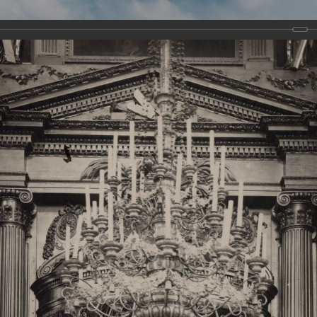
Виртуа
Новомученико
Земли А
Сайт создан по благосло
и Холмо
Наследники
Галерея
Главная
Галерея
Храмы-мученики Архангельска
Свято-Тро