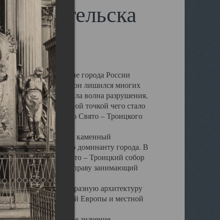
 Архангельска
 чем другие губернские города России
 в результате которых он лишился многих
у Архангельску ударила волна разрушения,
 20 –х годов. Отправной точкой чего стало
нсамбля кафедрального Свято – Троицкого
а, величественный каменный
ю и градостроительную доминанту города. В
оть до разрушения Свято – Троицкий собор
ний Архангельска, по праву занимающий
ртине Архангельска.
 себе яркую и своеобразную архитектуру
ниями России, Западной Европы и местной
вали его кафедральное значение,