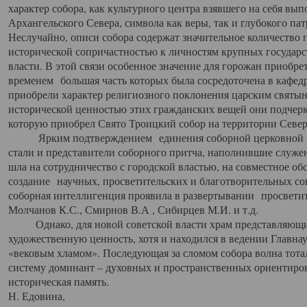
характер собора, как культурного центра взявшего на себя вы
Архангельского Севера, символа как веры, так и глубокого па
Неслучайно, описи собора содержат значительное количество п
исторической сопричастностью к личностям крупных государс
власти. В этой связи особенное значение для горожан приобре
временем большая часть которых была сосредоточена в кафедр
приобрели характер религиозного поклонения царским святыня
исторической ценностью этих гражданских вещей они подчер
которую приобрел Свято Троицкий собор на территории Север
Ярким подтверждением единения соборной церковной ис
стали и представители соборного притча, наполнившие служ
шла на сотрудничество с городской властью, на совместное о
создание научных, просветительских и благотворительных со
соборная интеллигенция проявила в развертывании просветит
Молчанов К.С., Смирнов В.А , Сибирцев М.И. и т.д.
Однако, для новой советской власти храм представляющи
художественную ценность, хотя и находился в ведении Главн
«вековым хламом». Последующая за сломом собора волна тотал
систему доминант – духовных и пространственных ориентиров,
историческая память.
Н. Едовина,