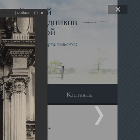
льный музей
слайдер
в и исповедников
рхангельской
влению митрополита Архангельского
горского Даниила
Вопрос-ответ
Контакты
ицкий собор Архангельска