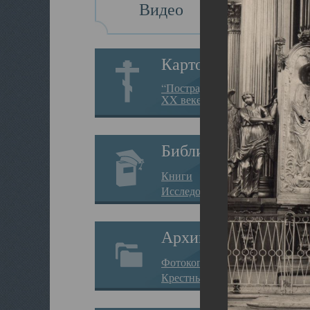
Видео
Картотека
“Пострадавшие за веру в
XX веке на Севере”
Библиотека
Книги
Исследования
Архив
Фотокопии дел
Крестные ходы