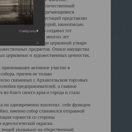
города. Обширный и величественный
ственными нигде не встречающимися
 символических инкрустаций представлял
 с живописью, скульптурой, иконописью,
ьер Троицкого храма создавал тот
Слайд-шоу:
обора, на протяжении многих лет
ице, библиотеке, среди церковной утвари
удожественных предметов. Описи имущества
ьных церковных и художественных ценностях,
, принимавшее активное участие в
собора, причем не только
 тесно связанных с Архангельском торговых
толюбия предпринимателей, а главное
во благо своего края и города и стало
 он одновременно воплотил себе функции
айно, именно собор становился отправной
тация торжеств со стороны
-идеологической окраски.
вещей указывало на общественный