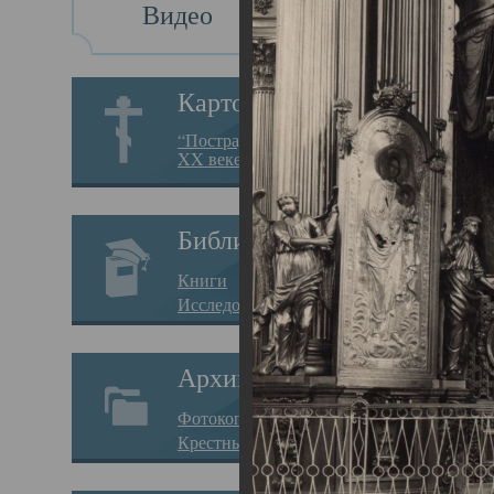
Видео
Св
Картотека
Свя
“Пострадавшие за веру в
XX веке на Севере”
23.12.
Сего
Библиотека
мере
Книги
целе
Исследования
резу
Архив
памя
Фотокопии дел
Арха
Крестные ходы
борь