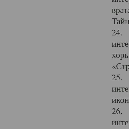
врат
Тайн
24. 
инте
хоры
«Стр
25. 
инте
икон
26. 
инте