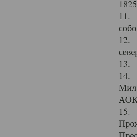
1825
11.
собо
12. 
севе
13.
14. 
Мило
АОК
15. 
Прох
Прео