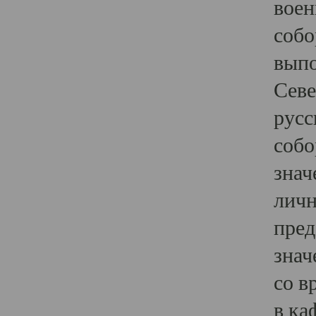
воен
собо
выпо
Севе
русс
собо
знач
личн
пред
знач
со в
в ка