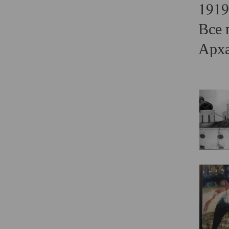
1919
Все 
Арха