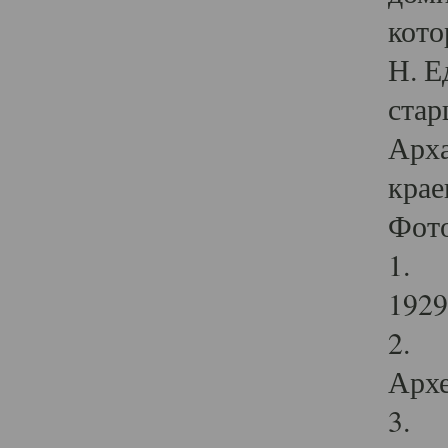
кото
Н. Е
стар
Арха
крае
Фот
1. С
1929 
2. Р
Архе
3. Ф