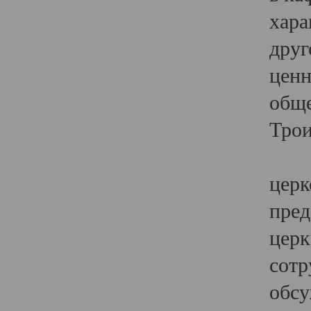
хара
друг
ценн
обще
Трои
Ярк
церк
пред
церк
сотр
обсу