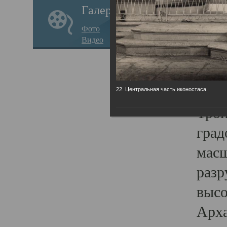
Галерея
годо
Фото
прав
Видео
кафе
Воз
Арха
22. Центральная часть иконостаса.
Трои
град
масш
разр
высо
Арха