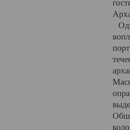
гост
Арха
Один
вопл
порт
тече
арха
Масш
опра
выде
Обши
коло