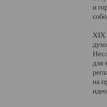
и го
собо
Явл
XIX 
духо
Несл
для 
регл
на п
идео
Поя