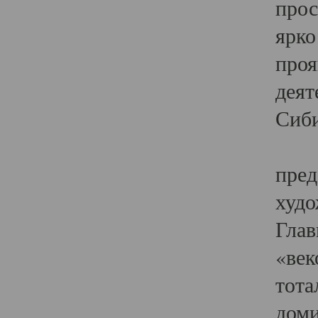
прос
ярко
проя
деят
Сиби
Одн
пред
худо
Глав
«век
тота
доми