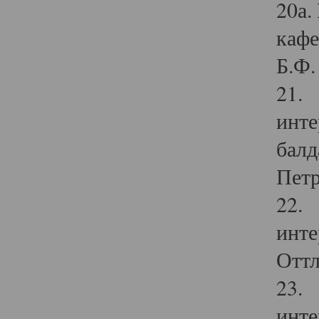
20а.
кафе
Б.Ф. 
21. 
инте
балд
Петр
22. 
инте
Оттл
23. 
инте