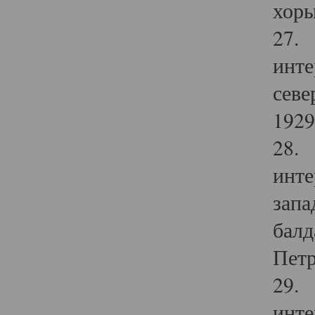
хоры
27. 
инте
севе
1929 
28. 
инте
запа
балд
Петр
29. 
инте