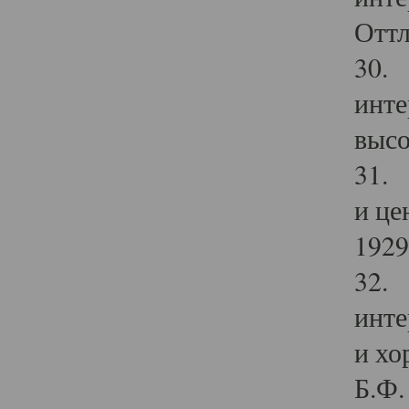
Оттл
30. 
инте
высо
31. 
и це
1929 
32. 
инте
и хо
Б.Ф. 