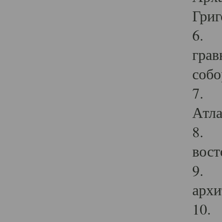
Григ
6. П
грав
собо
7. Г
Атла
8. С
вост
9. С
архи
10. 