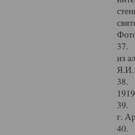
стен
свят
Фото
37. 
из а
Я.И. 
38. 
1919
39. 
г. А
40. 