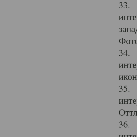
33. 
инте
запа
Фото
34. 
инте
икон
35. 
инте
Оттл
36. 
инте