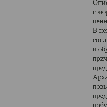
Опис
гово
ценн
В не
сосл
и об
прич
пред
Арха
повы
пред
побу