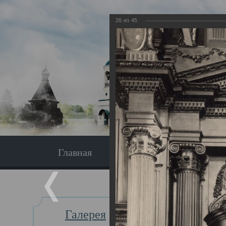
26
из
45
Главная
Экскурсия
Главная
Галерея