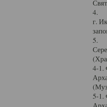
Свят
4. И
г. И
запо
5. И
Сере
(Хра
4-1.
Арха
(Муз
5-1.
Арха