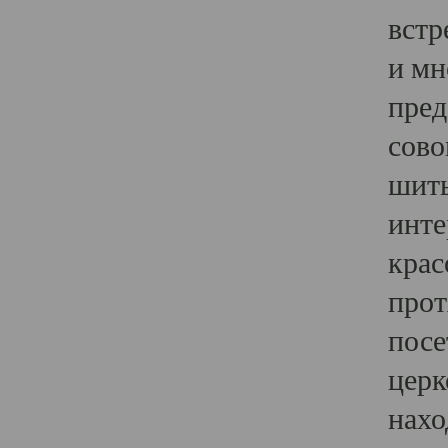
встр
и мн
пред
сово
шить
инте
крас
прот
посе
церк
нахо