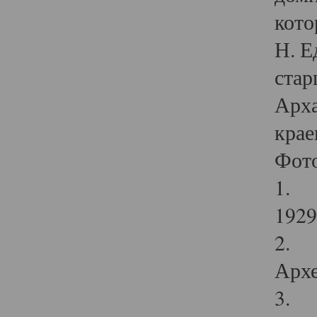
кото
Н. Е
стар
Арха
крае
Фот
1. С
1929 
2. Р
Архе
3. Ф