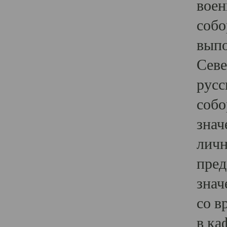
воен
собо
выпо
Севе
русс
собо
знач
личн
пред
знач
со в
в ка