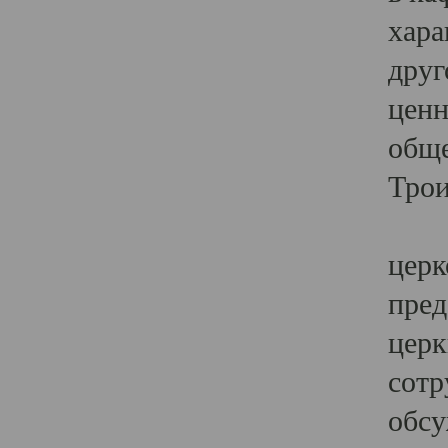
хара
друг
ценн
обще
Трои
Ярк
церк
пред
церк
сотр
обсу