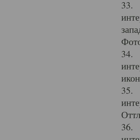
33. 
инте
запа
Фото
34. 
инте
икон
35. 
инте
Оттл
36. 
инте