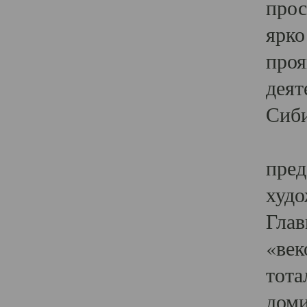
прос
ярко
проя
деят
Сиби
Одн
пред
худо
Глав
«век
тота
доми