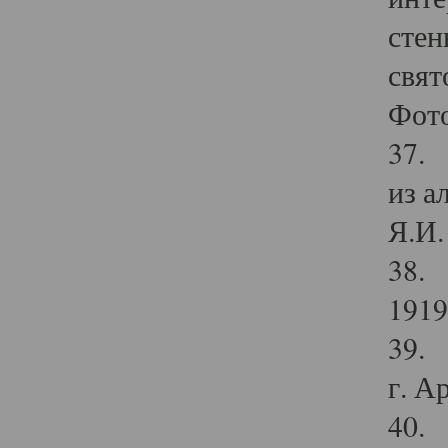
стен
свят
Фото
37. 
из а
Я.И. 
38. 
1919
39. 
г. А
40. 