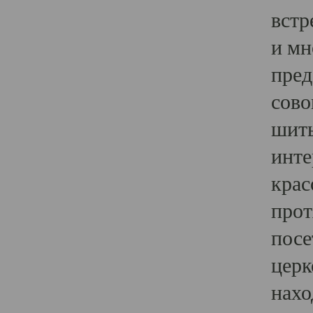
встр
и мн
пред
сово
шить
инте
крас
прот
посе
церк
нахо