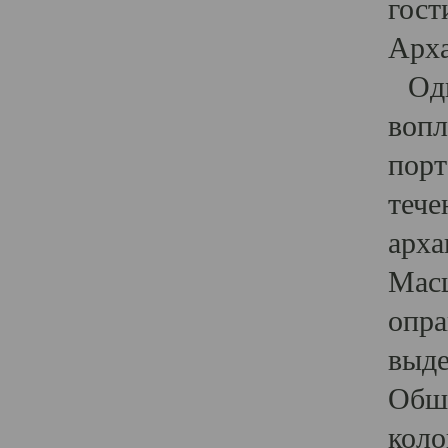
гост
Арха
Один
вопл
порт
тече
арха
Масш
опра
выде
Обши
коло