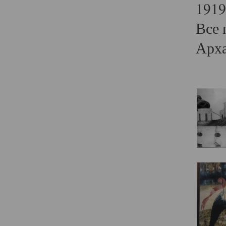
1919
Все 
Арха