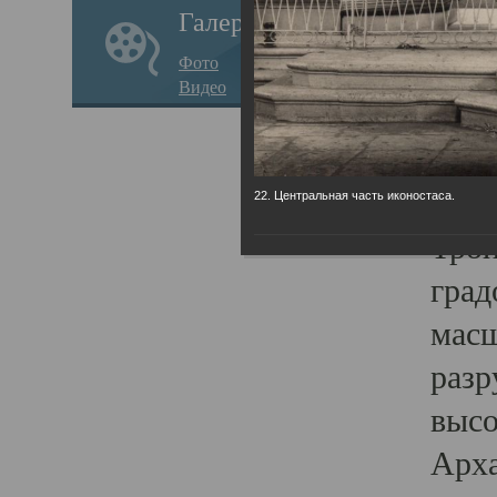
Галерея
годо
Фото
прав
Видео
кафе
Воз
Арха
22. Центральная часть иконостаса.
Трои
град
масш
разр
высо
Арха