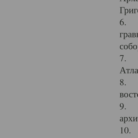
Григ
6. П
грав
собо
7. Г
Атла
8. С
вост
9. С
архи
10. 