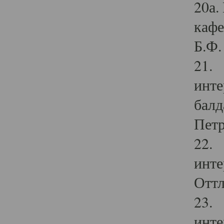
20а.
кафе
Б.Ф. 
21. 
инте
балд
Петр
22. 
инте
Оттл
23. 
инте