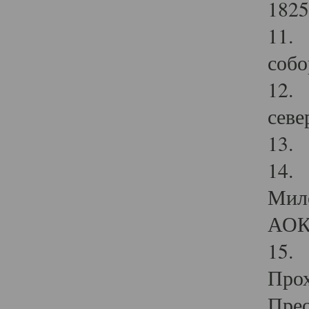
1825
11.
собо
12. 
севе
13.
14. 
Мило
АОК
15. 
Прох
Прео