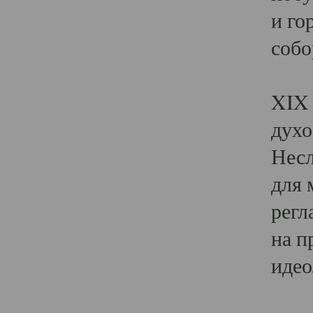
и го
собо
Явл
XIX 
духо
Несл
для 
регл
на п
идео
Поя