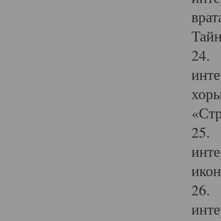
врат
Тайн
24. 
инте
хоры
«Стр
25. 
инте
икон
26. 
инте