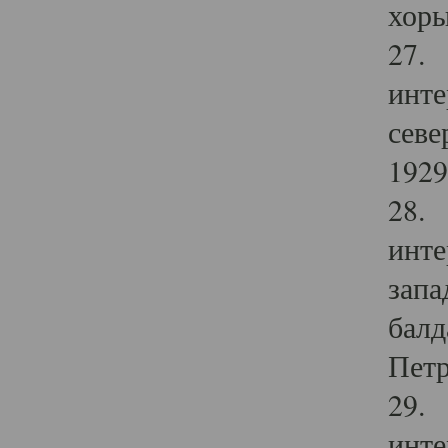
хоры
27. 
инте
севе
1929 
28. 
инте
запа
балд
Петр
29. 
инте