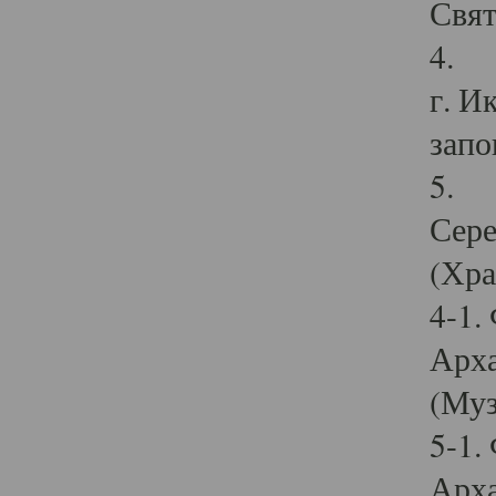
Свят
4. И
г. И
запо
5. И
Сере
(Хра
4-1.
Арха
(Муз
5-1.
Арха