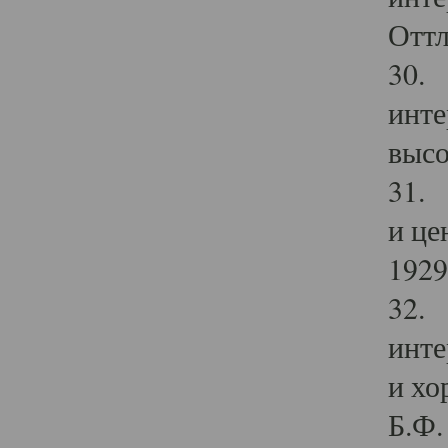
Оттл
30. 
инте
высо
31. 
и це
1929 
32. 
инте
и хо
Б.Ф. 