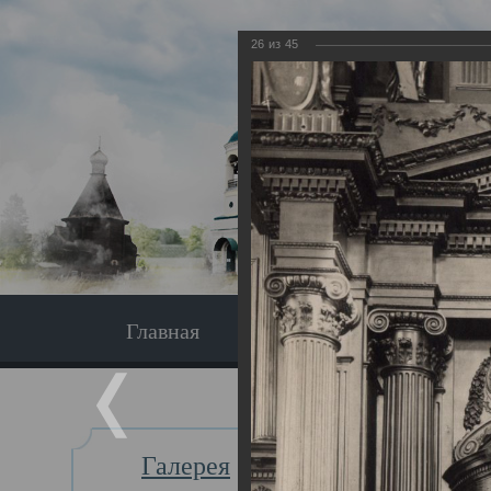
26
из
45
Главная
Экскурсия
Главная
Галерея