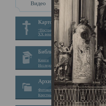
Видео
Св
Картотека
Свя
“Пострадавшие за веру в
XX веке на Севере”
23.12.
Сего
Библиотека
мере
Книги
целе
Исследования
резу
Архив
памя
Фотокопии дел
Арха
Крестные ходы
борь