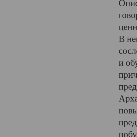
Опис
гово
ценн
В не
сосл
и об
прич
пред
Арха
повы
пред
побу