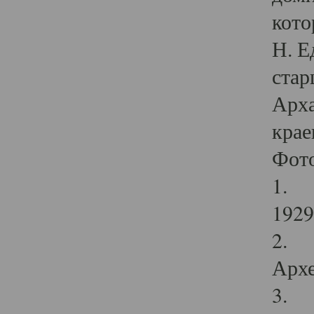
кото
Н. Е
стар
Арха
крае
Фот
1. С
1929 
2. Р
Архе
3. Ф