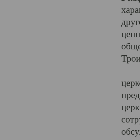
хара
друг
ценн
обще
Трои
Ярк
церк
пред
церк
сотр
обсу