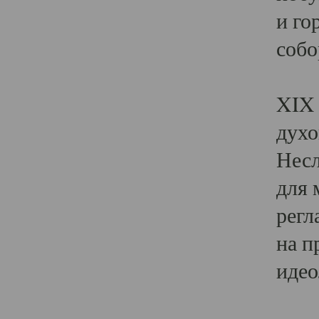
и го
собо
Явл
XIX 
духо
Несл
для 
регл
на п
идео
Поя