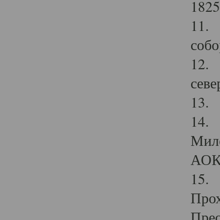
1825
11.
собо
12. 
севе
13.
14. 
Мило
АОК
15. 
Прох
Прео