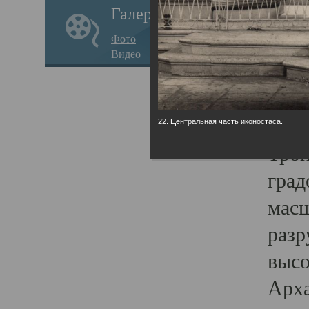
Галерея
годо
Фото
прав
Видео
кафе
Воз
Арха
22. Центральная часть иконостаса.
Трои
град
масш
разр
высо
Арха