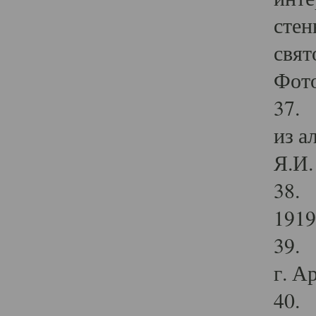
стен
свят
Фото
37. 
из а
Я.И. 
38. 
1919
39. 
г. А
40. 