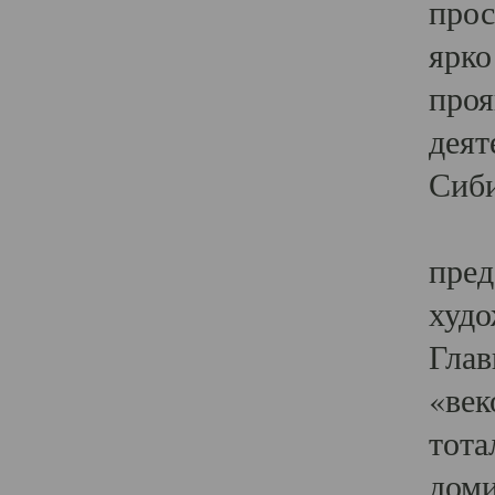
прос
ярко
проя
деят
Сиби
Одн
пред
худо
Глав
«век
тота
доми