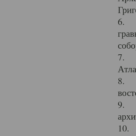
Григ
6. П
грав
собо
7. Г
Атла
8. С
вост
9. С
архи
10. 