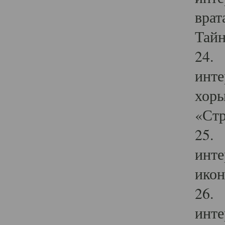
врат
Тайн
24. 
инте
хоры
«Стр
25. 
инте
икон
26. 
инте