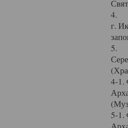
Свят
4. И
г. И
запо
5. И
Сере
(Хра
4-1.
Арха
(Муз
5-1.
Арха