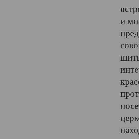
встр
и мн
пред
сово
шить
инте
крас
прот
посе
церк
нахо