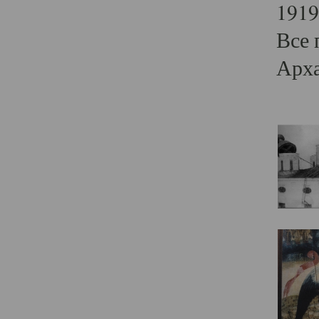
1919
Все 
Арха