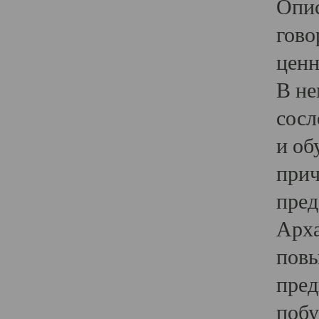
Опис
гово
ценн
В не
сосл
и об
прич
пред
Арха
повы
пред
побу