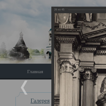
26
из
45
Главная
Экскурсия
Главная
Галерея