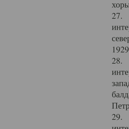
хоры
27. 
инте
севе
1929 
28. 
инте
запа
балд
Петр
29. 
инте