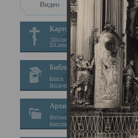
Видео
Св
Картотека
Свя
“Пострадавшие за веру в
XX веке на Севере”
23.12.
Сего
Библиотека
мере
Книги
целе
Исследования
резу
Архив
памя
Фотокопии дел
Арха
Крестные ходы
борь