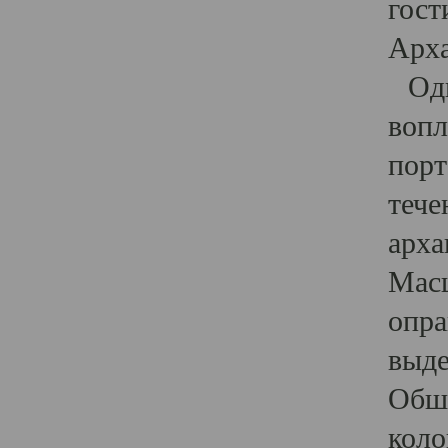
гост
Арха
Один
вопл
порт
тече
арха
Масш
опра
выде
Обши
коло