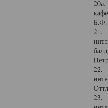
20а.
кафе
Б.Ф. 
21. 
инте
балд
Петр
22. 
инте
Оттл
23. 
инте