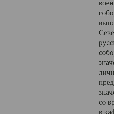
воен
собо
выпо
Севе
русс
собо
знач
личн
пред
знач
со в
в ка