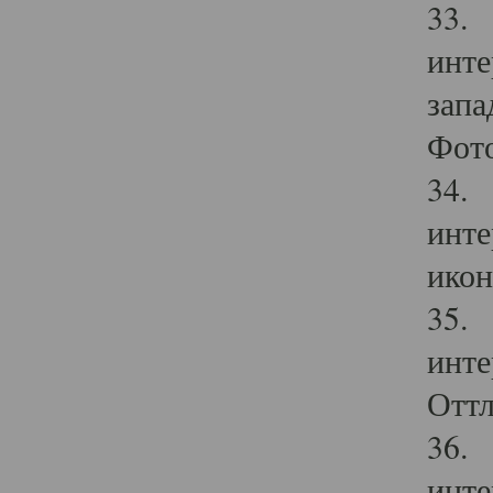
33. 
инте
запа
Фото
34. 
инте
икон
35. 
инте
Оттл
36. 
инте