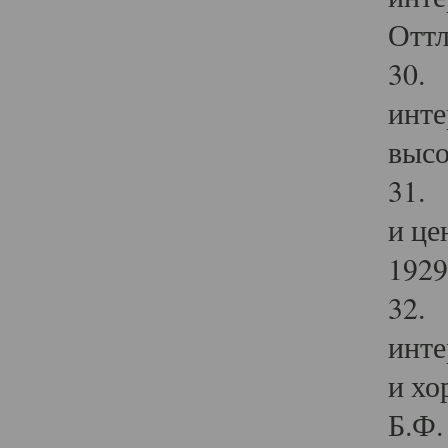
Оттл
30. 
инте
высо
31. 
и це
1929 
32. 
инте
и хо
Б.Ф. 