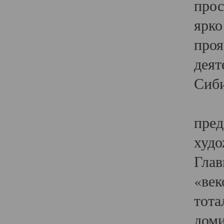
прос
ярко
проя
деят
Сиби
Одн
пред
худо
Глав
«век
тота
доми