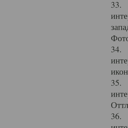
33. 
инте
запа
Фото
34. 
инте
икон
35. 
инте
Оттл
36. 
инте