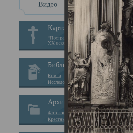
Видео
Св
Картотека
Свя
“Пострадавшие за веру в
XX веке на Севере”
23.12.
Сего
Библиотека
мере
Книги
целе
Исследования
резу
Архив
памя
Фотокопии дел
Арха
Крестные ходы
борь