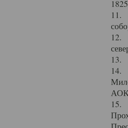
1825
11.
собо
12. 
севе
13.
14. 
Мило
АОК
15. 
Прох
Прео