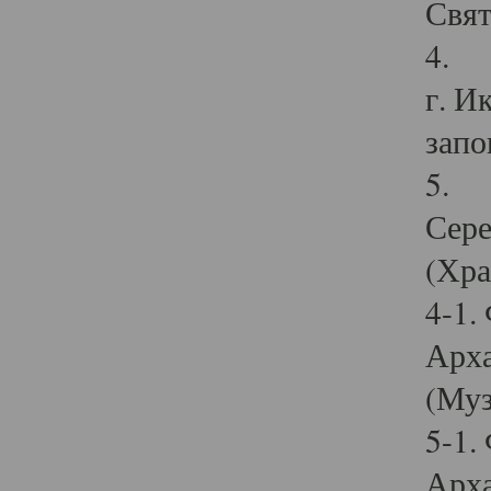
Свят
4. И
г. И
запо
5. И
Сере
(Хра
4-1.
Арха
(Муз
5-1.
Арха