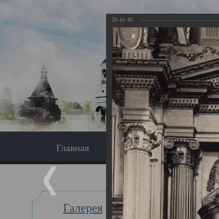
26
из
45
Главная
Экскурсия
Главная
Галерея