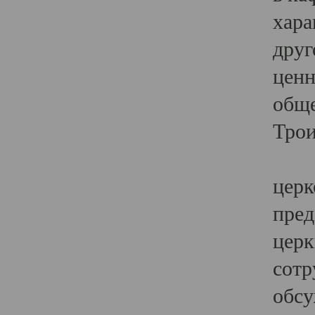
хара
друг
ценн
обще
Трои
Ярк
церк
пред
церк
сотр
обсу