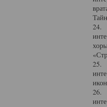
врат
Тайн
24. 
инте
хоры
«Стр
25. 
инте
икон
26. 
инте