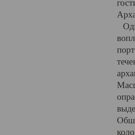
гост
Арха
Один
вопл
порт
тече
арха
Масш
опра
выде
Обши
коло