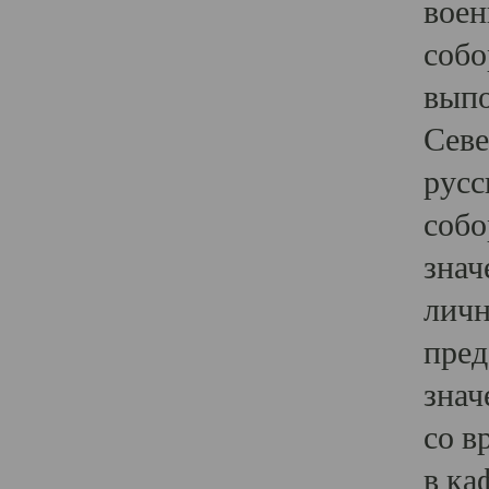
воен
собо
выпо
Севе
русс
собо
знач
личн
пред
знач
со в
в ка