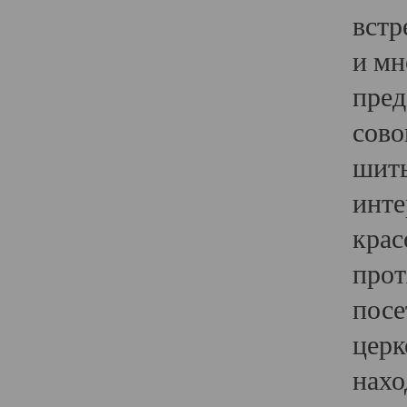
встр
и мн
пред
сово
шить
инте
крас
прот
посе
церк
нахо