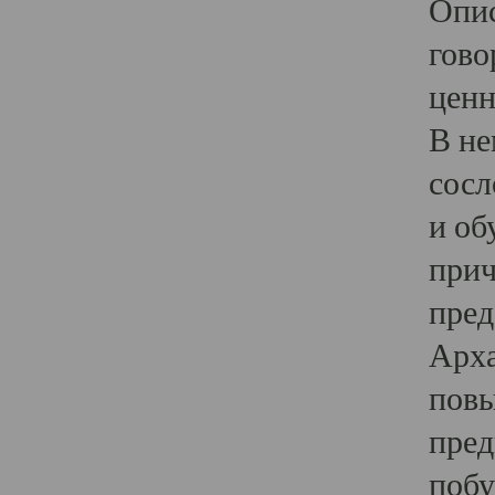
Опис
гово
ценн
В не
сосл
и об
прич
пред
Арха
повы
пред
побу