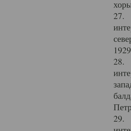
хоры
27. 
инте
севе
1929 
28. 
инте
запа
балд
Петр
29. 
инте