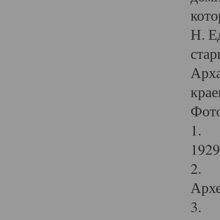
кото
Н. Е
стар
Арха
крае
Фот
1. С
1929 
2. Р
Архе
3. Ф