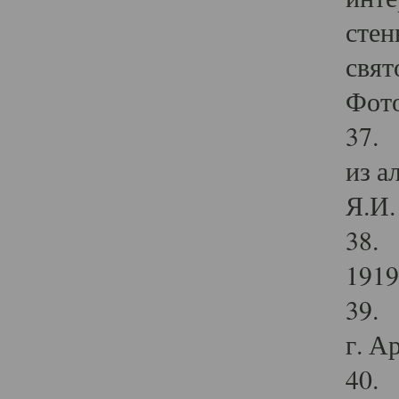
стен
свят
Фото
37. 
из а
Я.И. 
38. 
1919
39. 
г. А
40. 