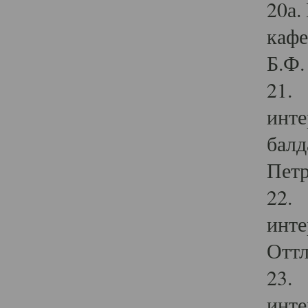
20а.
кафе
Б.Ф. 
21. 
инте
балд
Петр
22. 
инте
Оттл
23. 
инте