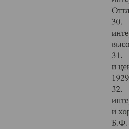
Оттл
30. 
инте
высо
31. 
и це
1929 
32. 
инте
и хо
Б.Ф. 