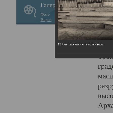
Галерея
годо
Фото
прав
Видео
кафе
Воз
Арха
22. Центральная часть иконостаса.
Трои
град
масш
разр
высо
Арха