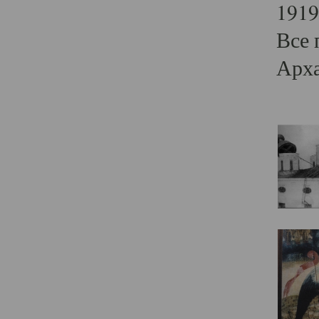
1919
Все 
Арха