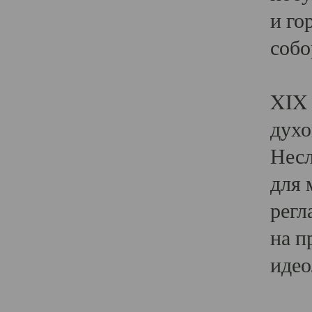
и го
собо
Явл
XIX 
духо
Несл
для 
регл
на п
идео
Поя