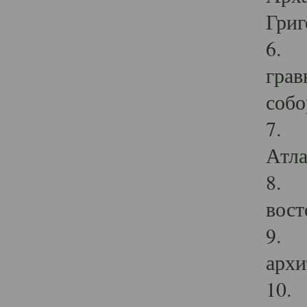
Григ
6. П
грав
собо
7. Г
Атла
8. С
вост
9. С
архи
10. 