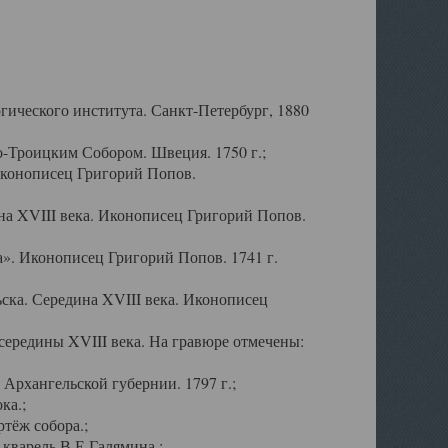
ического института. Санкт-Петербург, 1880
-Троицким Собором. Швеция. 1750 г.;
Иконописец Григорий Попов.
а XVIII века. Иконописец Григорий Попов.
». Иконописец Григорий Попов. 1741 г.
ска. Середина XVIII века. Иконописец
ередины XVIII века. На гравюре отмечены:
Архангельской губернии. 1797 г.;
ка.;
тёж собора.;
кварель В.Е.Галямина.;