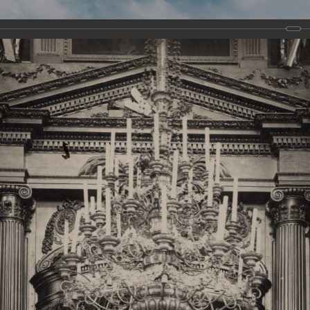
Виртуа
Новомученико
Земли А
Сайт создан по благосло
и Холмо
Наследники
Галерея
Главная
Галерея
Храмы-мученики Архангельска
Свято-Тро