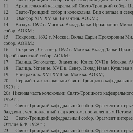
11. Архангельский кафедральный Свято-Троицкий собор. Цен
12. Свято-Троицкий собор и колокольня. Вид с запада и север
13. Омофор XIV-XV вв. Византия. АОКМ.;
14. Воздух. 1692 г. Москва. Вклад Дарьи Прохоровны Мило
собор. АОКМ.;
15. Покровец. 1692 г. Москва. Вклад Дарьи Прохоровны Ми
собор. АОКМ.;
16. Покровец. Се ягнец. 1692 г. Москва. Вклад Дарьи Прох
Преображенский собор. АОКМ.;
17. Палица. Богоматерь. Знамение. Конец XVII в. Москва. 
18. Палица. Успение. XVII в. Север. Вклад Ивана Кузвлева 
19. Епитрахиль. XVI-XVII вв. Москва. АОКМ;
20. Первый этаж колокольни Свято-Троицкого кафедрального
1929 г.;
20а. Нижняя часть колокольни Свято-Троицкого кафедрального
1929 г.;
21. Свято-Троицкий кафедральный собор. Фрагмент интерьер
балдахин, установленный над крестом, поставленным Петром I
22. Свято-Троицкий кафедральный собор. Фрагмент интерьер
Оттлие Б.Ф. 1929 г.;
23. Свято-Троицкий кафедральный собор. Фрагмент интерье