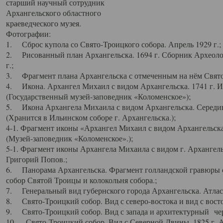
старший научный сотрудник
Архангельского областного
краеведческого музея.
Фотографии:
1. Сброс купола со Свято-Троицкого собора. Апрель 1929 г.;
2. Рисованный план Архангельска. 1694 г. Сборник Археолог
г.;
3. Фрагмент плана Архангельска с отмеченным на нём Свято
4. Икона. Архангел Михаил с видом Архангельска. 1741 г. 
(Государственный музей-заповедник «Коломенское»);
5. Икона Архангела Михаила с видом Архангельска. Середин
(Хранится в Ильинском соборе г. Архангельска.);
4-1. Фрагмент иконы «Архангел Михаил с видом Архангельска
(Музей-заповедник «Коломенское».);
5-1. Фрагмент иконы Архангела Михаила с видом г. Архангель
Григорий Попов.;
6. Панорама Архангельска. Фрагмент голландской гравюры с
собор Святой Троицы и колокольня собора.;
7. Генеральный вид губернского города Архангельска. Атлас 
8. Свято-Троицкий собор. Вид с северо-востока и вид с восто
9. Свято-Троицкий собор. Вид с запада и архитектурный чер
10. Свято-Троицкий собор. Вид с Северной Двины. 1825 г. А