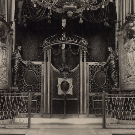
Свято-Троицкий собор
Свято-Троицкий собор Архангельска
23.12.2015
Сегодня мы можем говорить, что Архангельск в большей мере,
пострадал от целенаправленных систематических разрушений,
выдающихся памятников архитектуры. Больше всего по старом
вызванная борьбой с религией, набравшая особую силу в конце
разрушение православного центра архангельской губернии - а
собора Архангельска.
Возникнув в начале XVIII века в центре Архангельск
двухэтажный Троицкий собор, сразу превратился в зрительну
XVIII веке по масштабам ему не было равных на Севере. Впл
оставался самым высоким и значительным из городских строе
второе место, после гостиных дворов, в градостроительной ка
Один из самых больших и светлых соборов России воплотил в
портового города с отраженными в ней архитектурными тече
архангелогородской школы церковного зодчества.
Масштабность, благолепие и богатство собора, вполне оправды