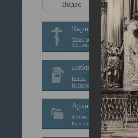
Видео
Картотека
“Пострадавшие за веру в
XX веке на Севере”
Библиотека
Книги
Исследования
Архив
Фотокопии дел
Крестные ходы