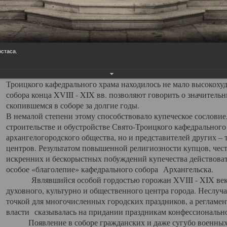
заслуженно выделяя из многочисленных культовых построек 
иконостас украшенный колоннами ионического стиля, с един
царскими вратами, изящным фронтоном и множеством резных,
собой поистине художественную ценность. В совокупности же
шитьем, многочисленными предметами церковной утвари интер
остаса.
неповторимый красочный ансамбль декоративного убранства с
поражающий воображение своих посетителей. В соборной ризн
Троицкого кафедрального храма находилось не мало высокох
собора конца XVIII - XIX вв. позволяют говорить о значител
скопившемся в соборе за долгие годы.
В немалой степени этому способствовало купеческое сословие
строительстве и обустройстве Свято-Троицкого кафедрального 
архангелогородского общества, но и представителей других –
центров. Результатом повышенной религиозности купцов, чес
искренних и бескорыстных побуждений купечества действовать 
особое «благолепие» кафедрального собора Архангельска.
Являвшийся особой гордостью горожан XVIII - XIX века
духовного, культурно и общественного центра города. Неслуч
точкой для многочисленных городских праздников, а регламен
власти сказывалась на придании праздникам конфессионально
Появление в соборе гражданских и даже сугубо военных 