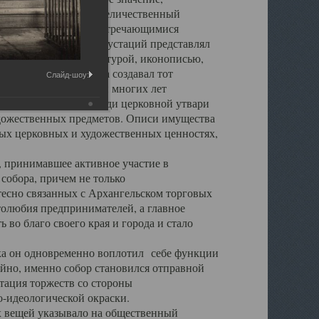
города. Обширный и величественный
ственными нигде не встречающимися
 символических инкрустаций представлял
 с живописью, скульптурой, иконописью,
ьер Троицкого храма создавал тот
Слайд-шоу:
обора, на протяжении многих лет
ице, библиотеке, среди церковной утвари
удожественных предметов. Описи имущества
ьных церковных и художественных ценностях,
, принимавшее активное участие в
собора, причем не только
 тесно связанных с Архангельском торговых
толюбия предпринимателей, а главное
во благо своего края и города и стало
 он одновременно воплотил себе функции
айно, именно собор становился отправной
тация торжеств со стороны
-идеологической окраски.
вещей указывало на общественный