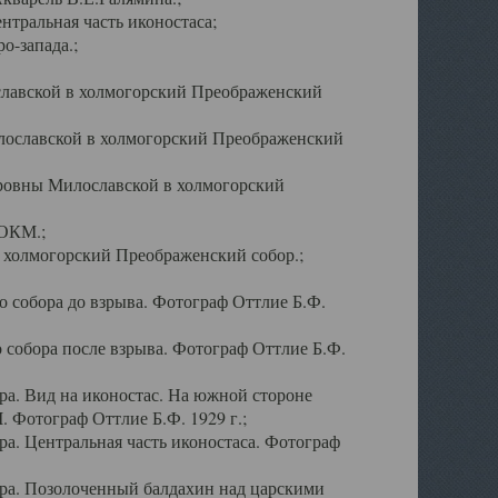
тральная часть иконостаса;
о-запада.;
славской в холмогорский Преображенский
лославской в холмогорский Преображенский
оровны Милославской в холмогорский
АОКМ.;
в холмогорский Преображенский собор.;
 собора до взрыва. Фотограф Оттлие Б.Ф.
 собора после взрыва. Фотограф Оттлие Б.Ф.
а. Вид на иконостас. На южной стороне
. Фотограф Оттлие Б.Ф. 1929 г.;
а. Центральная часть иконостаса. Фотограф
ра. Позолоченный балдахин над царскими