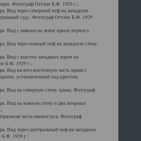
ери. Фотограф Оттлие Б.Ф. 1929 г.;
а. Вид через северный неф на западную
трашный суд». Фотограф Оттлие Б.Ф. 1929
. Вид с амвона на левое крыло первого
а. Вид через южный неф на западную стену
а. Вид с высоты западных хоров на
 Б.Ф. 1929 г.;
а. Вид на юго-восточную часть храма с
дахин, установленный над крестом,
а. Вид на северную стену храма. Фотограф
ра. Вид на южную стену и два опорных
;
тральная часть иконостаса. Фотограф
а. Вид через центральный неф на западную
Б.Ф. 1929 г.;