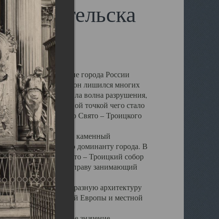
 Архангельска
 чем другие губернские города России
 в результате которых он лишился многих
у Архангельску ударила волна разрушения,
 20 –х годов. Отправной точкой чего стало
нсамбля кафедрального Свято – Троицкого
а, величественный каменный
ю и градостроительную доминанту города. В
оть до разрушения Свято – Троицкий собор
ний Архангельска, по праву занимающий
ртине Архангельска.
 себе яркую и своеобразную архитектуру
ниями России, Западной Европы и местной
вали его кафедральное значение,