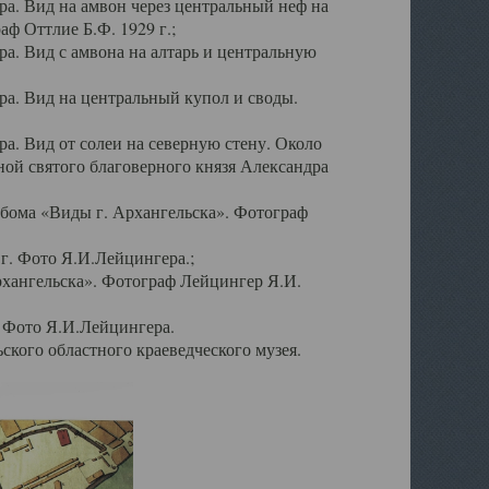
а. Вид на амвон через центральный неф на
аф Оттлие Б.Ф. 1929 г.;
. Вид с амвона на алтарь и центральную
а. Вид на центральный купол и своды.
. Вид от солеи на северную стену. Около
ой святого благоверного князя Александра
бома «Виды г. Архангельска». Фотограф
г. Фото Я.И.Лейцингера.;
рхангельска». Фотограф Лейцингер Я.И.
. Фото Я.И.Лейцингера.
кого областного краеведческого музея.