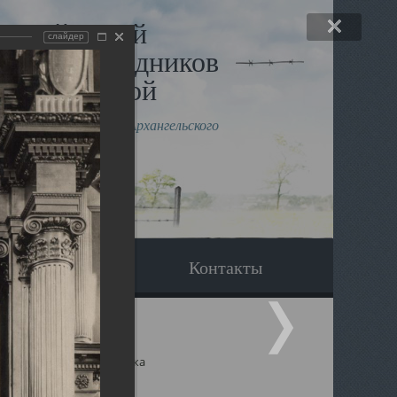
льный музей
слайдер
в и исповедников
рхангельской
влению митрополита Архангельского
горского Даниила
Вопрос-ответ
Контакты
ицкий собор Архангельска