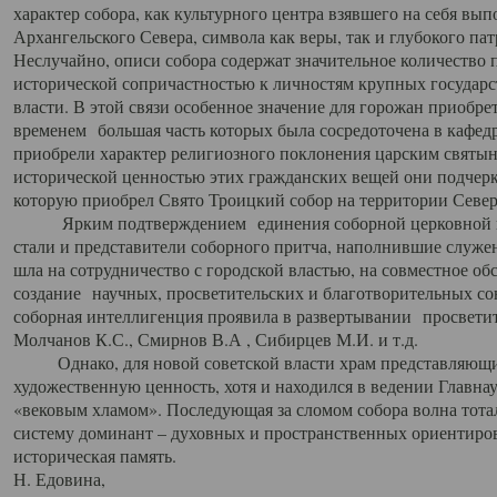
характер собора, как культурного центра взявшего на себя вы
Архангельского Севера, символа как веры, так и глубокого па
Неслучайно, описи собора содержат значительное количество п
исторической сопричастностью к личностям крупных государс
власти. В этой связи особенное значение для горожан приобре
временем большая часть которых была сосредоточена в кафедр
приобрели характер религиозного поклонения царским святыня
исторической ценностью этих гражданских вещей они подчер
которую приобрел Свято Троицкий собор на территории Север
Ярким подтверждением единения соборной церковной ис
стали и представители соборного притча, наполнившие служ
шла на сотрудничество с городской властью, на совместное о
создание научных, просветительских и благотворительных со
соборная интеллигенция проявила в развертывании просветит
Молчанов К.С., Смирнов В.А , Сибирцев М.И. и т.д.
Однако, для новой советской власти храм представляющи
художественную ценность, хотя и находился в ведении Главн
«вековым хламом». Последующая за сломом собора волна тотал
систему доминант – духовных и пространственных ориентиров,
историческая память.
Н. Едовина,