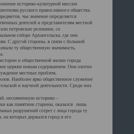
полнение историко-культурной миссии
триотизма русского православного общества.
редметов, чье значение определяется
твенных деятелей и представителям местной
тали петровские реликвии, со
альном соборе Архангельска, где они
м. С другой стороны, в связи с большой
кивали ту общественную значимость,
а.
тории и общественной жизни города
ение церкви новым содержанием. Они охотно
бсуждение местных проблем,
юзов. Наиболее ярко общественное служение
ельской и научной деятельности. Среди них
й, несомненную историко –
ауки как памятник старины, оказался лишь
ьных разрушений сотрет с лица города ту
 на которых держался город и его