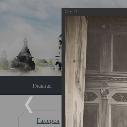
25
из
45
Главная
Экскурсия
Главная
Галерея