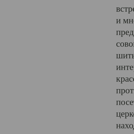
встр
и мн
пред
сово
шить
инте
крас
прот
посе
церк
нахо