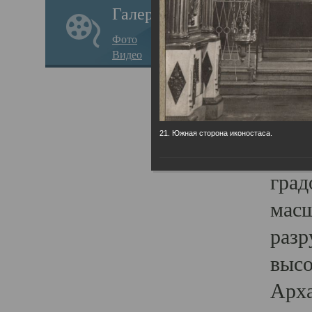
Галерея
годо
Фото
прав
Видео
кафе
Воз
Арха
21. Южная сторона иконостаса.
Трои
град
масш
разр
высо
Арха