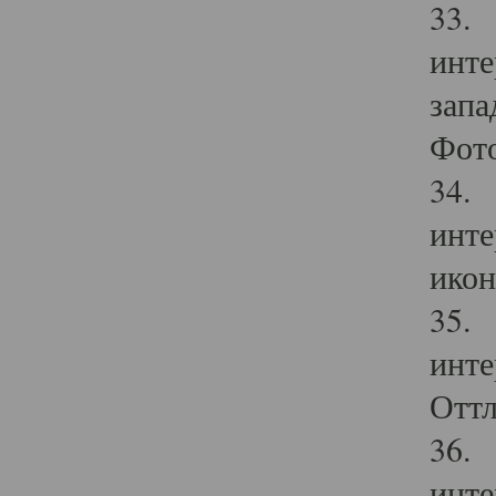
33. 
инте
запа
Фото
34. 
инте
икон
35. 
инте
Оттл
36. 
инте