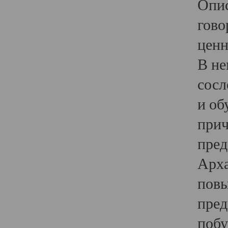
Опис
гово
ценн
В не
сосл
и об
прич
пред
Арха
повы
пред
побу