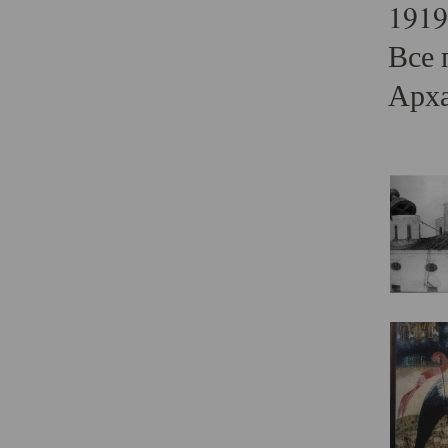
1919
Все 
Арха