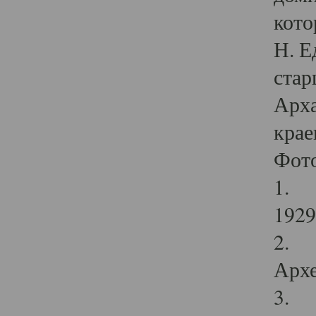
кото
Н. Е
стар
Арха
крае
Фот
1. С
1929 
2. Р
Архе
3. Ф