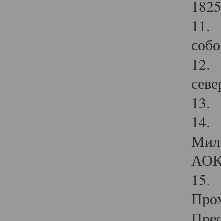
1825
11.
собо
12. 
севе
13.
14. 
Мило
АОК
15. 
Прох
Прео