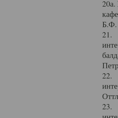
20а.
кафе
Б.Ф. 
21. 
инте
балд
Петр
22. 
инте
Оттл
23. 
инте