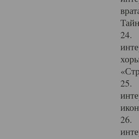
врат
Тайн
24. 
инте
хоры
«Стр
25. 
инте
икон
26. 
инте