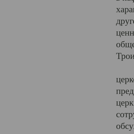
хара
друг
ценн
обще
Трои
Ярк
церк
пред
церк
сотр
обсу