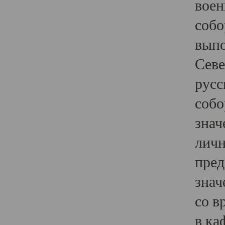
воен
собо
выпо
Севе
русс
собо
знач
личн
пред
знач
со в
в ка