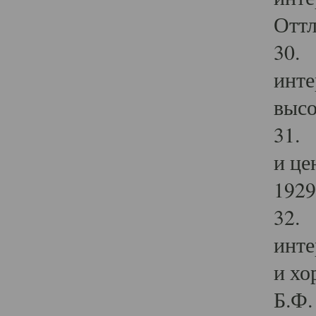
Оттл
30. 
инте
высо
31. 
и це
1929 
32. 
инте
и хо
Б.Ф. 