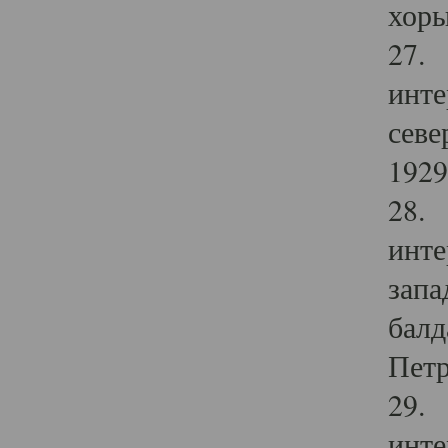
хоры
27. 
инте
севе
1929 
28. 
инте
запа
балд
Петр
29. 
инте