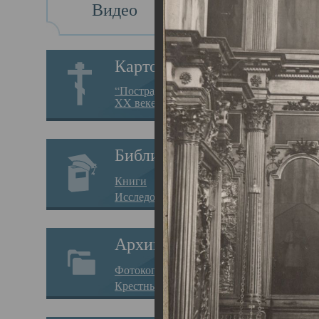
Видео
Св
Картотека
Свя
“Пострадавшие за веру в
XX веке на Севере”
23.12.
Сего
Библиотека
мере
Книги
целе
Исследования
резу
Архив
памя
Фотокопии дел
Арха
Крестные ходы
борь