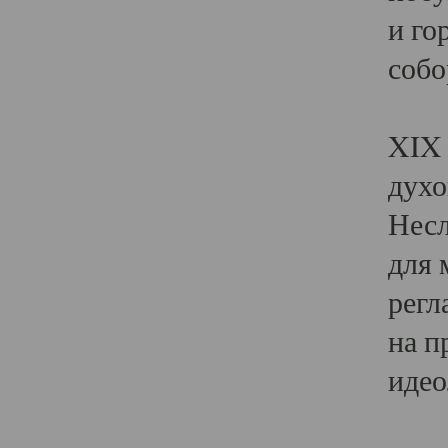
и го
собо
Явл
XIX 
духо
Несл
для 
регл
на п
идео
Поя