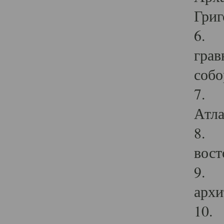
Григ
6. П
грав
собо
7. Г
Атла
8. С
вост
9. С
архи
10. 