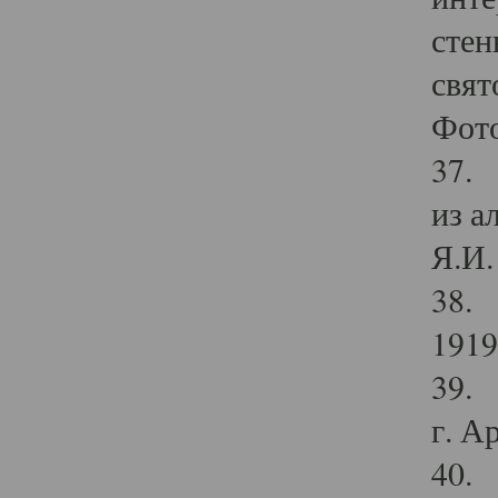
стен
свят
Фото
37. 
из а
Я.И. 
38. 
1919
39. 
г. А
40. 