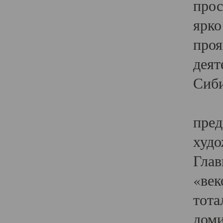
прос
ярко
проя
деят
Сиби
Одн
пред
худо
Глав
«век
тота
доми