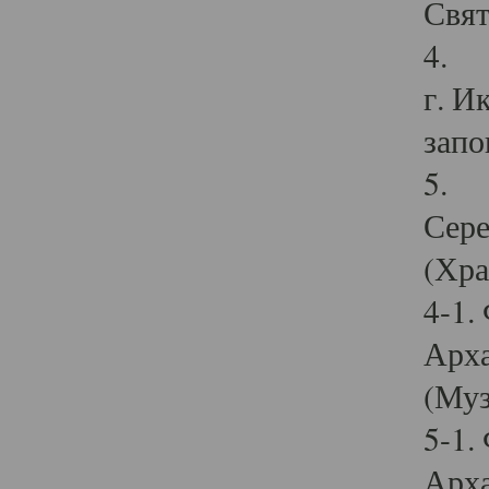
Свят
4. И
г. И
запо
5. И
Сере
(Хра
4-1.
Арха
(Муз
5-1.
Арха