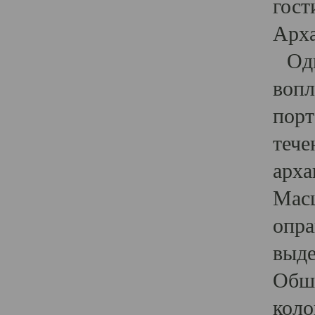
гост
Арха
Один
вопл
порт
тече
арха
Масш
опра
выде
Обши
коло