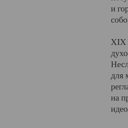
и го
собо
Явл
XIX 
духо
Несл
для 
регл
на п
идео
Поя