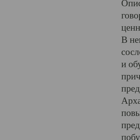
Опис
гово
ценн
В не
сосл
и об
прич
пред
Арха
повы
пред
побу