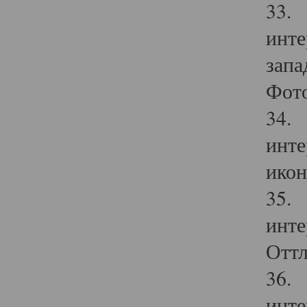
33. 
инте
запа
Фото
34. 
инте
икон
35. 
инте
Оттл
36. 
инте