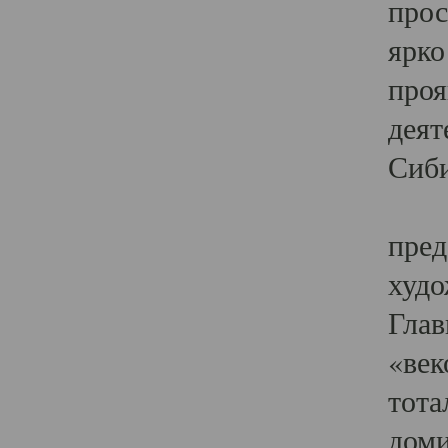
прос
ярко
проя
деят
Сиби
Одн
пред
худо
Глав
«век
тота
доми