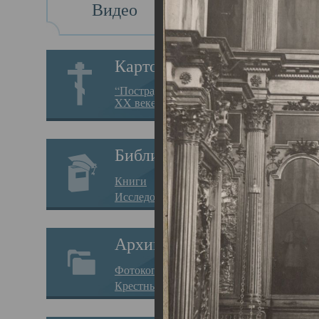
Видео
Св
Картотека
Свя
“Пострадавшие за веру в
XX веке на Севере”
23.12.
Сего
Библиотека
мере
Книги
целе
Исследования
резу
Архив
памя
Фотокопии дел
Арха
Крестные ходы
борь