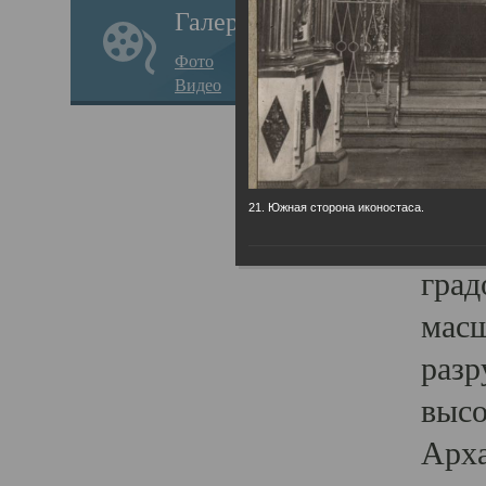
Галерея
годо
Фото
прав
Видео
кафе
Воз
Арха
21. Южная сторона иконостаса.
Трои
град
масш
разр
высо
Арха