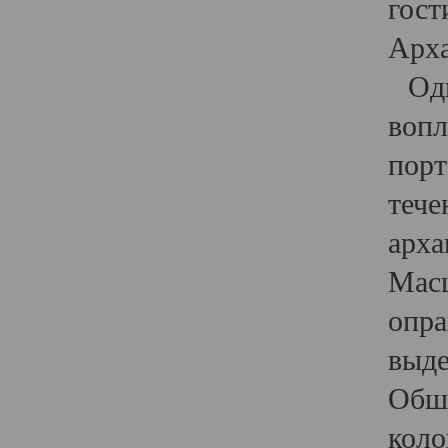
гост
Арха
Один
вопл
порт
тече
арха
Масш
опра
выде
Обши
коло