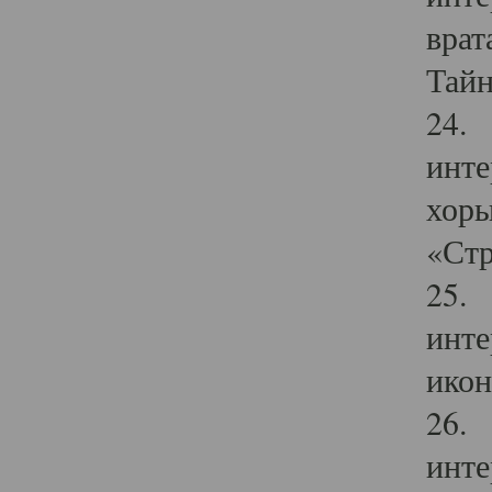
врат
Тайн
24. 
инте
хоры
«Стр
25. 
инте
икон
26. 
инте