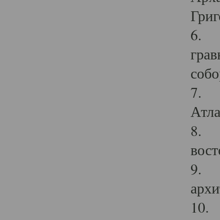
Григ
6. П
грав
собо
7. Г
Атла
8. С
вост
9. С
архи
10. 