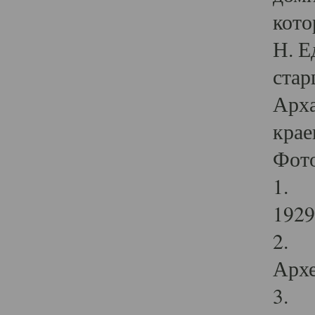
кото
Н. Е
стар
Арха
крае
Фот
1. С
1929 
2. Р
Архе
3. Ф