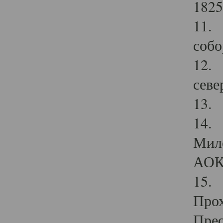
1825
11.
собо
12. 
севе
13.
14. 
Мило
АОК
15. 
Прох
Прео