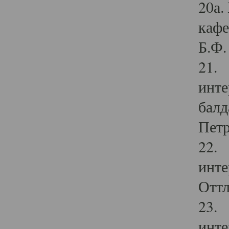
20а.
кафе
Б.Ф. 
21. 
инте
балд
Петр
22. 
инте
Оттл
23. 
инте