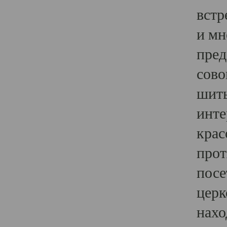
встр
и мн
пред
сово
шить
инте
крас
прот
посе
церк
нахо