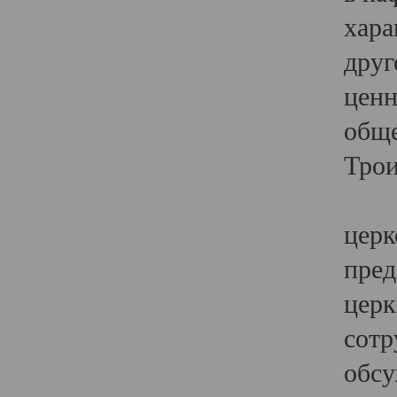
хара
друг
ценн
обще
Трои
Ярк
церк
пред
церк
сотр
обсу