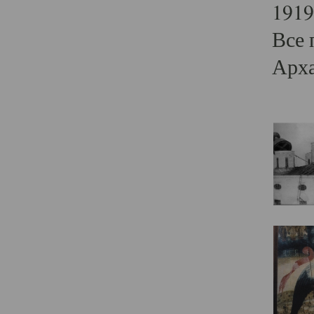
1919
Все 
Арха