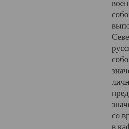
воен
собо
выпо
Севе
русс
собо
знач
личн
пред
знач
со в
в ка