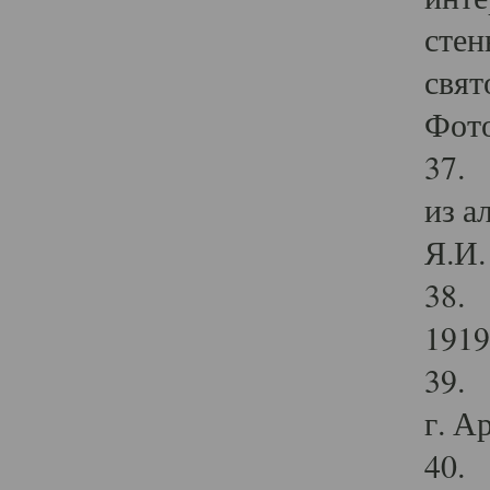
стен
свят
Фото
37. 
из а
Я.И. 
38. 
1919
39. 
г. А
40. 