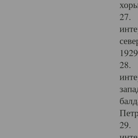
хоры
27. 
инте
севе
1929 
28. 
инте
запа
балд
Петр
29. 
инте