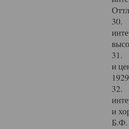
Оттл
30. 
инте
высо
31. 
и це
1929 
32. 
инте
и хо
Б.Ф. 