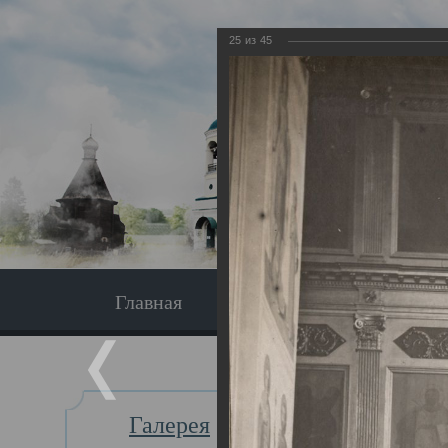
25
из
45
Главная
Экскурсия
Главная
Галерея