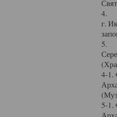
Свят
4. И
г. И
запо
5. И
Сере
(Хра
4-1.
Арха
(Муз
5-1.
Арха