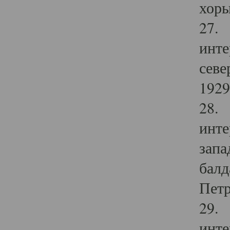
хоры
27. 
инте
севе
1929 
28. 
инте
запа
балд
Петр
29. 
инте