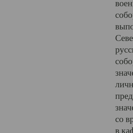
воен
собо
выпо
Севе
русс
собо
знач
личн
пред
знач
со в
в ка