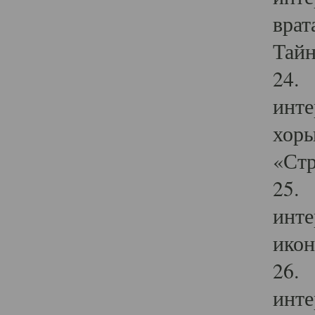
врат
Тайн
24. 
инте
хоры
«Стр
25. 
инте
икон
26. 
инте