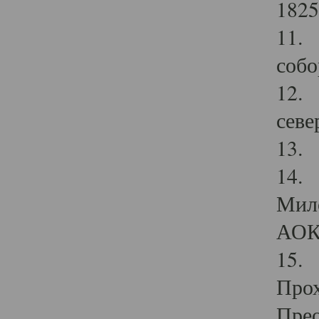
1825
11.
собо
12. 
севе
13.
14. 
Мило
АОК
15. 
Прох
Прео