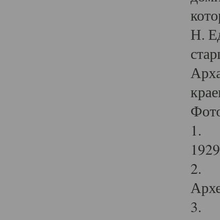
кото
Н. Е
стар
Арха
крае
Фот
1. С
1929 
2. Р
Архе
3. Ф