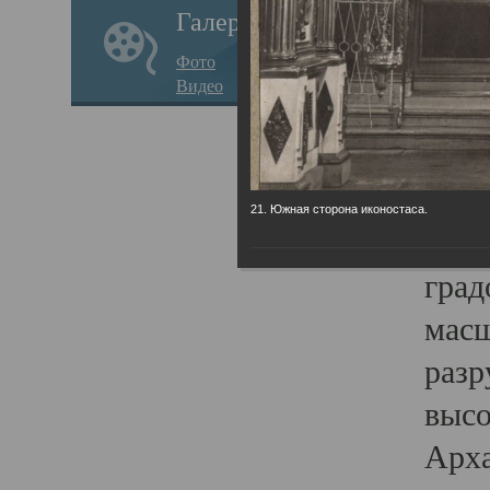
Галерея
годо
Фото
прав
Видео
кафе
Воз
Арха
21. Южная сторона иконостаса.
Трои
град
масш
разр
высо
Арха