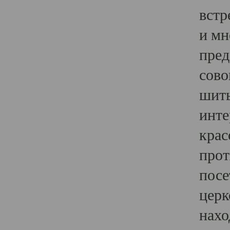
встр
и мн
пред
сово
шить
инте
крас
прот
посе
церк
нахо