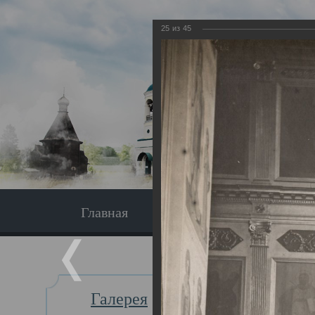
25
из
45
Главная
Экскурсия
Главная
Галерея