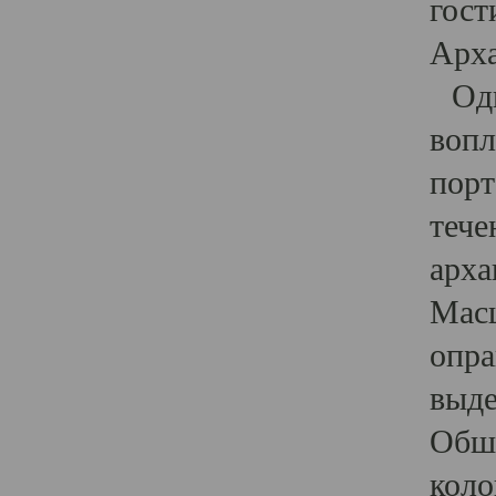
гост
Арха
Один
вопл
порт
тече
арха
Масш
опра
выде
Обши
коло