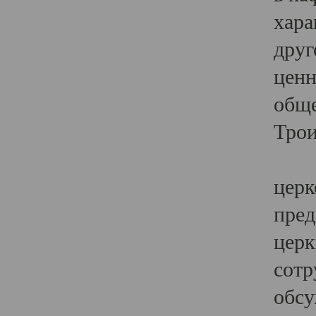
хара
друг
ценн
обще
Трои
Ярк
церк
пред
церк
сотр
обсу