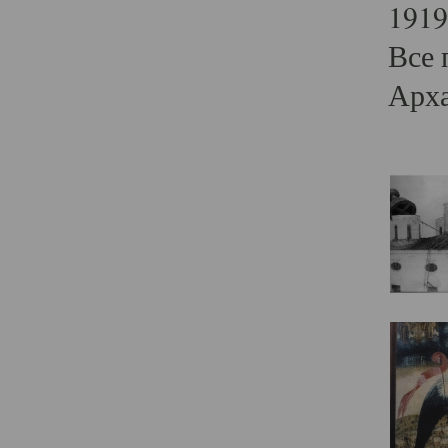
1919
Все 
Арха