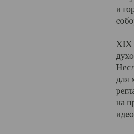
и го
собо
Явл
XIX 
духо
Несл
для 
регл
на п
идео
Поя