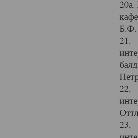
20а.
кафе
Б.Ф. 
21. 
инте
балд
Петр
22. 
инте
Оттл
23. 
инте