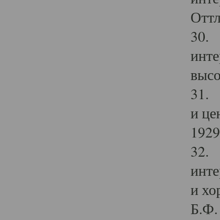
Оттл
30. 
инте
высо
31. 
и це
1929 
32. 
инте
и хо
Б.Ф. 