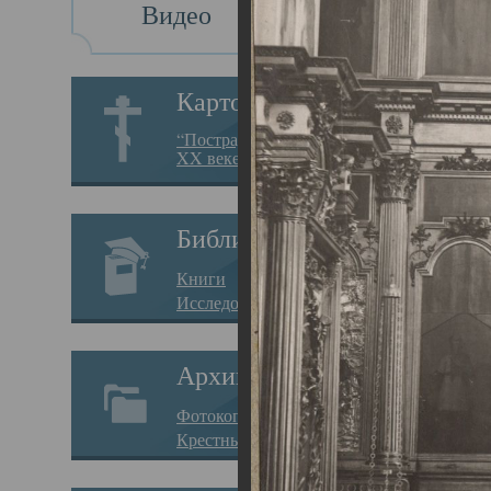
Видео
Св
Картотека
Свя
“Пострадавшие за веру в
XX веке на Севере”
23.12.
Сего
Библиотека
мере
Книги
целе
Исследования
резу
Архив
памя
Фотокопии дел
Арха
Крестные ходы
борь