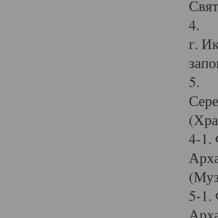
Свят
4. И
г. И
запо
5. И
Сере
(Хра
4-1.
Арха
(Муз
5-1.
Арха