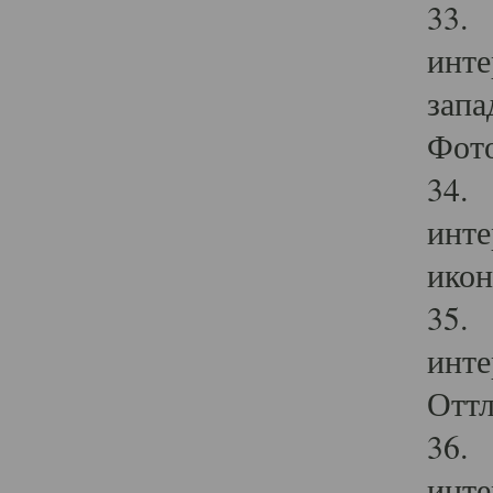
33. 
инте
запа
Фото
34. 
инте
икон
35. 
инте
Оттл
36. 
инте