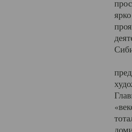
прос
ярко
проя
деят
Сиби
Одн
пред
худо
Глав
«век
тота
доми