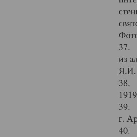
стен
свят
Фото
37. 
из а
Я.И. 
38. 
1919
39. 
г. А
40. 