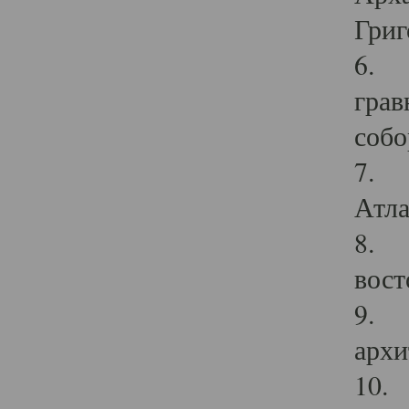
Григ
6. П
грав
собо
7. Г
Атла
8. С
вост
9. С
архи
10. 