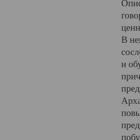
Опис
гово
ценн
В не
сосл
и об
прич
пред
Арха
повы
пред
побу