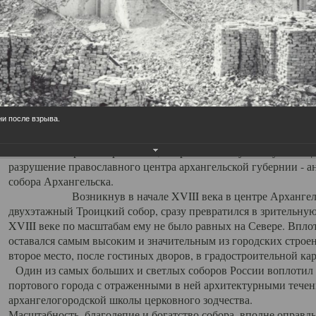
Свято-Троицкий собор
Свято-Троицкий собор Архангельска
23.12.2015
Сегодня мы можем говорить, что Архангельск в большей мере,
ни после взрыва.
пострадал от целенаправленных систематических разрушений,
выдающихся памятников архитектуры. Больше всего по старом
вызванная борьбой с религией, набравшая особую силу в конце
разрушение православного центра архангельской губернии - а
собора Архангельска.
Возникнув в начале XVIII века в центре Архангельск
двухэтажный Троицкий собор, сразу превратился в зрительну
XVIII веке по масштабам ему не было равных на Севере. Впл
оставался самым высоким и значительным из городских строе
второе место, после гостиных дворов, в градостроительной ка
Один из самых больших и светлых соборов России воплотил в
портового города с отраженными в ней архитектурными тече
архангелогородской школы церковного зодчества.
Масштабность, благолепие и богатство собора, вполне оправды