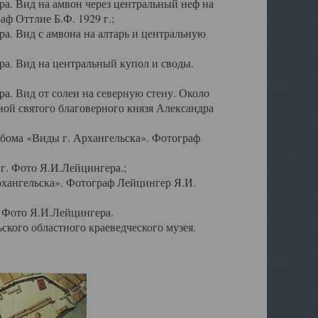
а. Вид на амвон через центральный неф на
аф Оттлие Б.Ф. 1929 г.;
. Вид с амвона на алтарь и центральную
а. Вид на центральный купол и своды.
. Вид от солеи на северную стену. Около
ой святого благоверного князя Александра
бома «Виды г. Архангельска». Фотограф
г. Фото Я.И.Лейцингера.;
рхангельска». Фотограф Лейцингер Я.И.
. Фото Я.И.Лейцингера.
кого областного краеведческого музея.