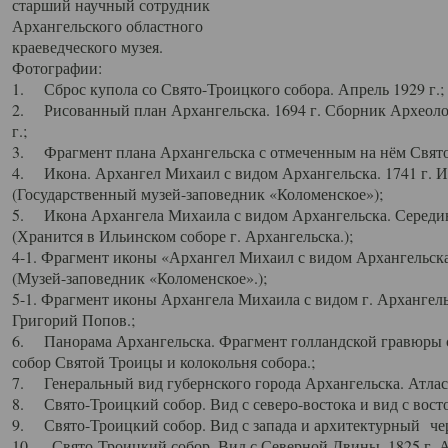
старший научный сотрудник
Архангельского областного
краеведческого музея.
Фотографии:
1. Сброс купола со Свято-Троицкого собора. Апрель 1929 г.;
2. Рисованный план Архангельска. 1694 г. Сборник Археолог
г.;
3. Фрагмент плана Архангельска с отмеченным на нём Свято
4. Икона. Архангел Михаил с видом Архангельска. 1741 г. 
(Государственный музей-заповедник «Коломенское»);
5. Икона Архангела Михаила с видом Архангельска. Середин
(Хранится в Ильинском соборе г. Архангельска.);
4-1. Фрагмент иконы «Архангел Михаил с видом Архангельска
(Музей-заповедник «Коломенское».);
5-1. Фрагмент иконы Архангела Михаила с видом г. Архангель
Григорий Попов.;
6. Панорама Архангельска. Фрагмент голландской гравюры с
собор Святой Троицы и колокольня собора.;
7. Генеральный вид губернского города Архангельска. Атлас 
8. Свято-Троицкий собор. Вид с северо-востока и вид с восто
9. Свято-Троицкий собор. Вид с запада и архитектурный чер
10. Свято-Троицкий собор. Вид с Северной Двины. 1825 г. А