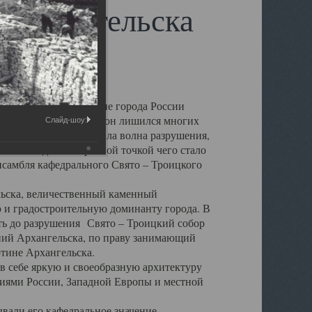
 Архангельска
 чем другие губернские города России
 в результате которых он лишился многих
Слайд-шоу:
у Архангельску ударила волна разрушения,
 20 –х годов. Отправной точкой чего стало
нсамбля кафедрального Свято – Троицкого
а, величественный каменный
ю и градостроительную доминанту города. В
оть до разрушения Свято – Троицкий собор
ний Архангельска, по праву занимающий
ртине Архангельска.
 себе яркую и своеобразную архитектуру
ниями России, Западной Европы и местной
вали его кафедральное значение,