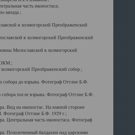
тральная часть иконостаса;
о-запада.;
славской в холмогорский Преображенский
лославской в холмогорский Преображенский
оровны Милославской в холмогорский
АОКМ.;
в холмогорский Преображенский собор.;
 собора до взрыва. Фотограф Оттлие Б.Ф.
 собора после взрыва. Фотограф Оттлие Б.Ф.
а. Вид на иконостас. На южной стороне
. Фотограф Оттлие Б.Ф. 1929 г.;
а. Центральная часть иконостаса. Фотограф
ра. Позолоченный балдахин над царскими