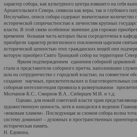
характер собора, как культурного центра взявшего на себя вы
Архангельского Севера, символа как веры, так и глубокого па
Неслучайно, описи собора содержат значительное количество п
исторической сопричастностью к личностям крупных государс
власти. В этой связи особенное значение для горожан приобре
временем большая часть которых была сосредоточена в кафедр
приобрели характер религиозного поклонения царским святыня
исторической ценностью этих гражданских вещей они подчер
которую приобрел Свято Троицкий собор на территории Север
Ярким подтверждением единения соборной церковной ис
стали и представители соборного притча, наполнившие служ
шла на сотрудничество с городской властью, на совместное о
создание научных, просветительских и благотворительных со
соборная интеллигенция проявила в развертывании просветит
Молчанов К.С., Смирнов В.А , Сибирцев М.И. и т.д.
Однако, для новой советской власти храм представляющи
художественную ценность, хотя и находился в ведении Главн
«вековым хламом». Последующая за сломом собора волна тотал
систему доминант – духовных и пространственных ориентиров,
историческая память.
Н. Едовина,