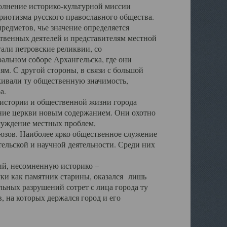
полнение историко-культурной миссии
триотизма русского православного общества.
редметов, чье значение определяется
твенных деятелей и представителям местной
тали петровские реликвии, со
альном соборе Архангельска, где они
м. С другой стороны, в связи с большой
кивали ту общественную значимость,
а.
тории и общественной жизни города
ение церкви новым содержанием. Они охотно
бсуждение местных проблем,
юзов. Наиболее ярко общественное служение
ельской и научной деятельности. Среди них
й, несомненную историко –
ауки как памятник старины, оказался лишь
ьных разрушений сотрет с лица города ту
 на которых держался город и его