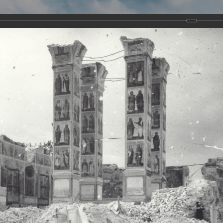
Виртуа
Новомученико
Земли А
Сайт создан по благосло
и Холмо
Наследники
Галерея
Главная
Галерея
Храмы-мученики Архангельска
Свято-Тро