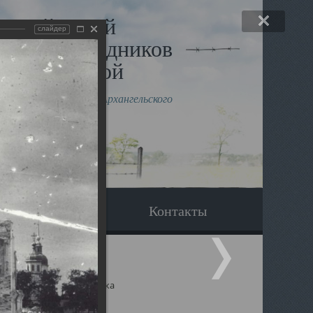
льный музей
слайдер
в и исповедников
рхангельской
влению митрополита Архангельского
горского Даниила
Вопрос-ответ
Контакты
ицкий собор Архангельска