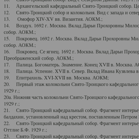
11. Архангельский кафедральный Свято-Троицкий собор. Цен
12. Свято-Троицкий собор и колокольня. Вид с запада и север
13. Омофор XIV-XV вв. Византия. АОКМ.;
14. Воздух. 1692 г. Москва. Вклад Дарьи Прохоровны Мило
собор. АОКМ.;
15. Покровец. 1692 г. Москва. Вклад Дарьи Прохоровны Ми
собор. АОКМ.;
16. Покровец. Се ягнец. 1692 г. Москва. Вклад Дарьи Прох
Преображенский собор. АОКМ.;
17. Палица. Богоматерь. Знамение. Конец XVII в. Москва. 
18. Палица. Успение. XVII в. Север. Вклад Ивана Кузвлева 
19. Епитрахиль. XVI-XVII вв. Москва. АОКМ;
20. Первый этаж колокольни Свято-Троицкого кафедрального
1929 г.;
20а. Нижняя часть колокольни Свято-Троицкого кафедрального
1929 г.;
21. Свято-Троицкий кафедральный собор. Фрагмент интерьер
балдахин, установленный над крестом, поставленным Петром I
22. Свято-Троицкий кафедральный собор. Фрагмент интерьер
Оттлие Б.Ф. 1929 г.;
23. Свято-Троицкий кафедральный собор. Фрагмент интерье