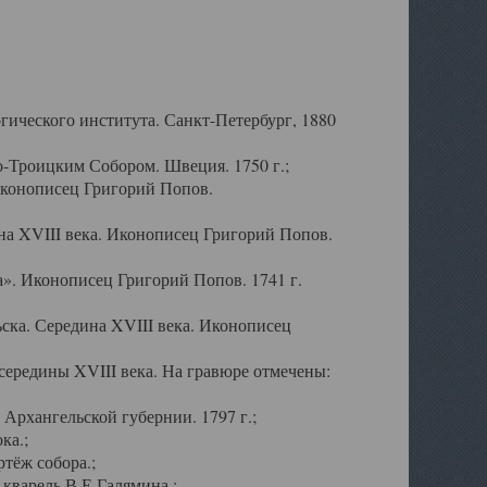
ического института. Санкт-Петербург, 1880
-Троицким Собором. Швеция. 1750 г.;
Иконописец Григорий Попов.
а XVIII века. Иконописец Григорий Попов.
». Иконописец Григорий Попов. 1741 г.
ска. Середина XVIII века. Иконописец
ередины XVIII века. На гравюре отмечены:
Архангельской губернии. 1797 г.;
ка.;
тёж собора.;
кварель В.Е.Галямина.;