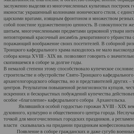
заслуженно выделяя из многочисленных культовых построек 
иконостас украшенный колоннами ионического стиля, с един
царскими вратами, изящным фронтоном и множеством резных,
собой поистине художественную ценность. В совокупности же
шитьем, многочисленными предметами церковной утвари интер
неповторимый красочный ансамбль декоративного убранства с
поражающий воображение своих посетителей. В соборной ризн
Троицкого кафедрального храма находилось не мало высокох
собора конца XVIII - XIX вв. позволяют говорить о значител
скопившемся в соборе за долгие годы.
В немалой степени этому способствовало купеческое сословие
строительстве и обустройстве Свято-Троицкого кафедрального 
архангелогородского общества, но и представителей других –
центров. Результатом повышенной религиозности купцов, чес
искренних и бескорыстных побуждений купечества действовать 
особое «благолепие» кафедрального собора Архангельска.
Являвшийся особой гордостью горожан XVIII - XIX века
духовного, культурно и общественного центра города. Неслуч
точкой для многочисленных городских праздников, а регламен
власти сказывалась на придании праздникам конфессионально
Появление в соборе гражданских и даже сугубо военных 