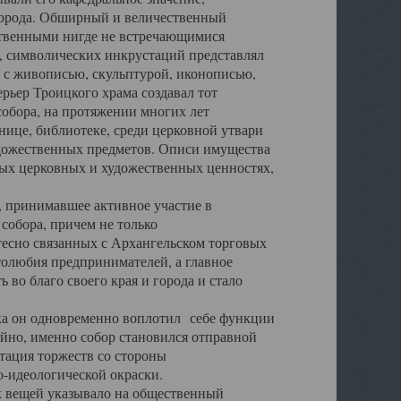
города. Обширный и величественный
ственными нигде не встречающимися
 символических инкрустаций представлял
 с живописью, скульптурой, иконописью,
ьер Троицкого храма создавал тот
обора, на протяжении многих лет
ице, библиотеке, среди церковной утвари
удожественных предметов. Описи имущества
ьных церковных и художественных ценностях,
, принимавшее активное участие в
собора, причем не только
 тесно связанных с Архангельском торговых
толюбия предпринимателей, а главное
во благо своего края и города и стало
 он одновременно воплотил себе функции
айно, именно собор становился отправной
тация торжеств со стороны
-идеологической окраски.
вещей указывало на общественный