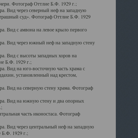
ери. Фотограф Оттлие Б.Ф. 1929 г.;
а. Вид через северный неф на западную
трашный суд». Фотограф Оттлие Б.Ф. 1929
. Вид с амвона на левое крыло первого
а. Вид через южный неф на западную стену
а. Вид с высоты западных хоров на
 Б.Ф. 1929 г.;
а. Вид на юго-восточную часть храма с
дахин, установленный над крестом,
а. Вид на северную стену храма. Фотограф
ра. Вид на южную стену и два опорных
;
тральная часть иконостаса. Фотограф
а. Вид через центральный неф на западную
Б.Ф. 1929 г.;