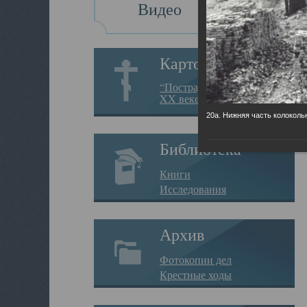
Видео
Картотека
“Пострадавшие за веру в
XX веке на Севере”
20а. Нижняя часть колоколь
Библиотека
Книги
Исследования
Архив
Фотокопии дел
Крестные ходы