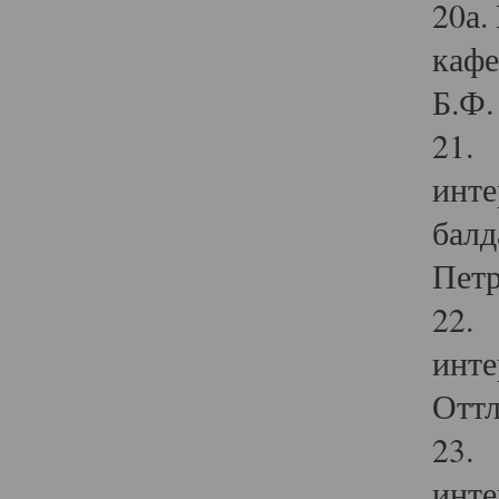
20а.
кафе
Б.Ф. 
21. 
инте
балд
Петр
22. 
инте
Оттл
23. 
инте