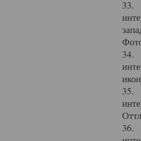
33. 
инте
запа
Фото
34. 
инте
икон
35. 
инте
Оттл
36. 
инте