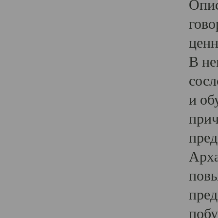
Опис
гово
ценн
В не
сосл
и об
прич
пред
Арха
повы
пред
побу