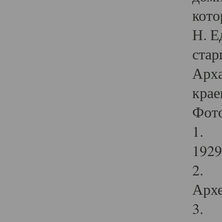
кото
Н. Е
стар
Арха
крае
Фот
1. С
1929 
2. Р
Архе
3. Ф