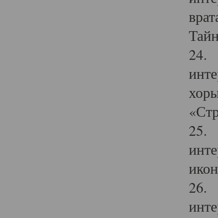
врат
Тайн
24. 
инте
хоры
«Стр
25. 
инте
икон
26. 
инте