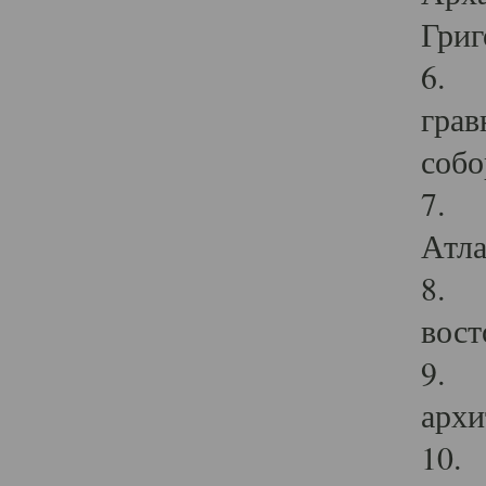
Григ
6. П
грав
собо
7. Г
Атла
8. С
вост
9. С
архи
10. 