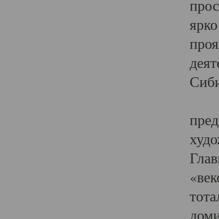
прос
ярко
проя
деят
Сиби
Одн
пред
худо
Глав
«век
тота
доми