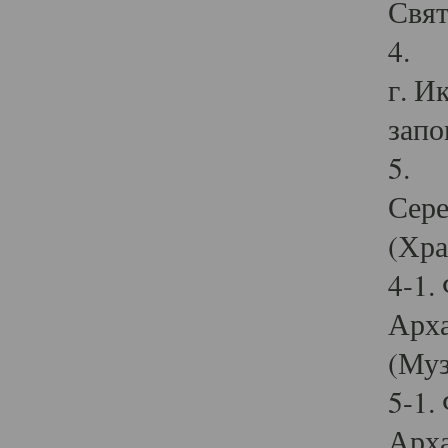
Свят
4. И
г. И
запо
5. И
Сере
(Хра
4-1.
Арха
(Муз
5-1.
Арха