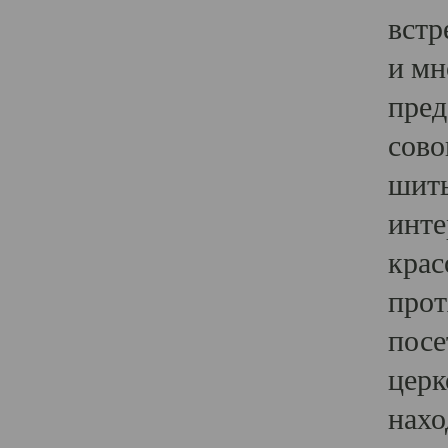
встр
и мн
пред
сово
шить
инте
крас
прот
посе
церк
нахо