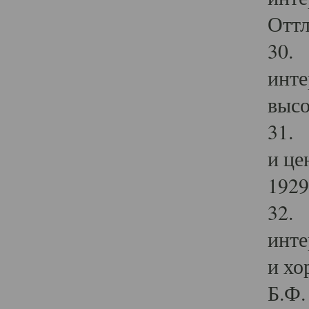
Оттл
30. 
инте
высо
31. 
и це
1929 
32. 
инте
и хо
Б.Ф. 