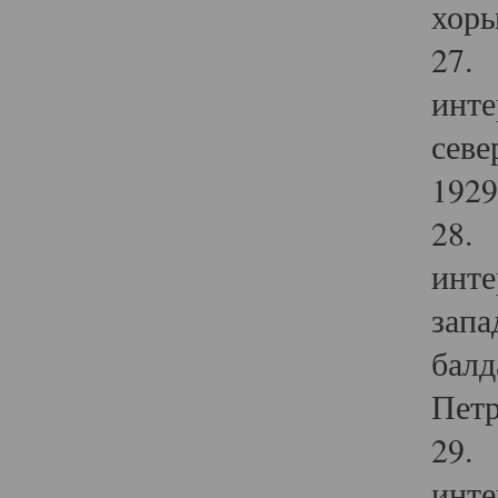
хоры
27. 
инте
севе
1929 
28. 
инте
запа
балд
Петр
29. 
инте