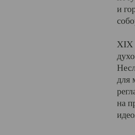
и го
собо
Явл
XIX 
духо
Несл
для 
регл
на п
идео
Поя