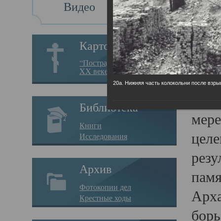
Видео
Св
Картотека
Свя
“Пострадавшие за веру в
XX веке на Севере”
23.12.
20а. Нижняя часть колокольни после взры
Сего
Библиотека
мере
Книги
целе
Исследования
резу
Архив
памя
Фотокопии дел
Арха
Крестные ходы
борь