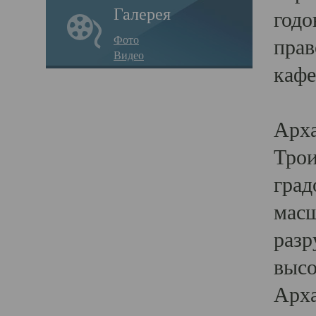
Галерея
годо
Фото
прав
Видео
кафе
Воз
Арха
Трои
град
масш
разр
высо
Арха