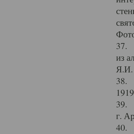
стен
свят
Фото
37. 
из а
Я.И. 
38. 
1919
39. 
г. А
40. 