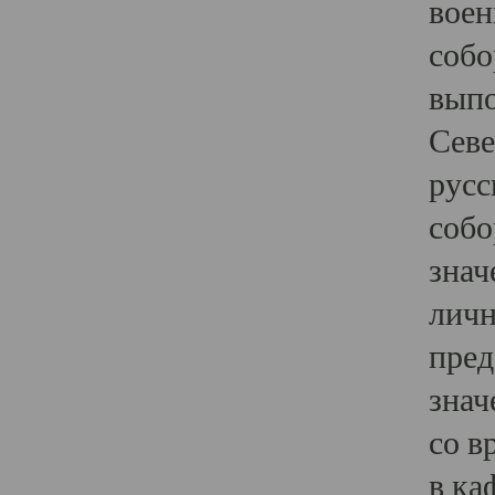
воен
собо
выпо
Севе
русс
собо
знач
личн
пред
знач
со в
в ка