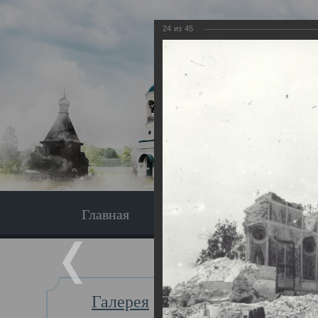
24
из
45
Главная
Экскурсия
Главная
Галерея