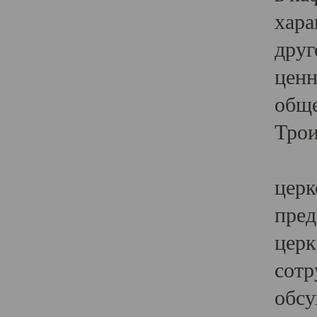
хара
друг
ценн
обще
Трои
Ярк
церк
пред
церк
сотр
обсу