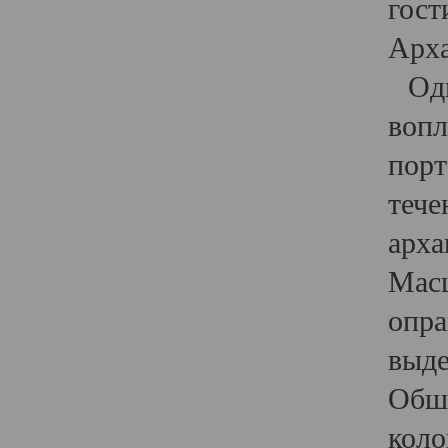
гост
Арха
Один
вопл
порт
тече
арха
Масш
опра
выде
Обши
коло