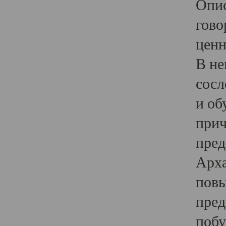
Опис
гово
ценн
В не
сосл
и об
прич
пред
Арха
повы
пред
побу