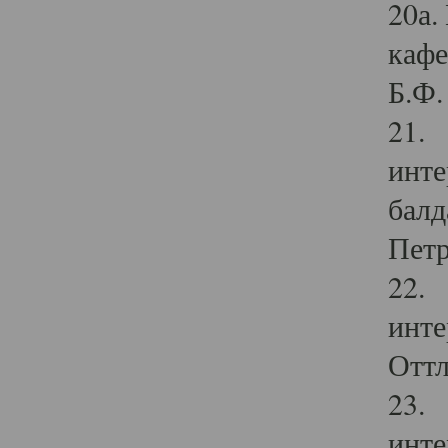
20а.
кафе
Б.Ф. 
21. 
инте
балд
Петр
22. 
инте
Оттл
23. 
инте