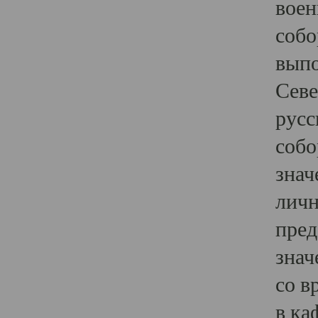
воен
собо
выпо
Севе
русс
собо
знач
личн
пред
знач
со в
в ка