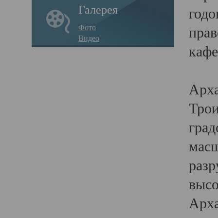
Галерея
годо
Фото
прав
Видео
кафе
Воз
Арха
Трои
град
масш
разр
высо
Арха