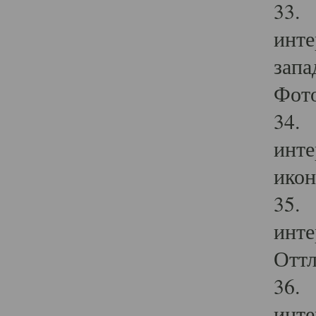
33. 
инте
запа
Фото
34. 
инте
икон
35. 
инте
Оттл
36. 
инте