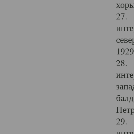
хоры
27. 
инте
севе
1929 
28. 
инте
запа
балд
Петр
29. 
инте