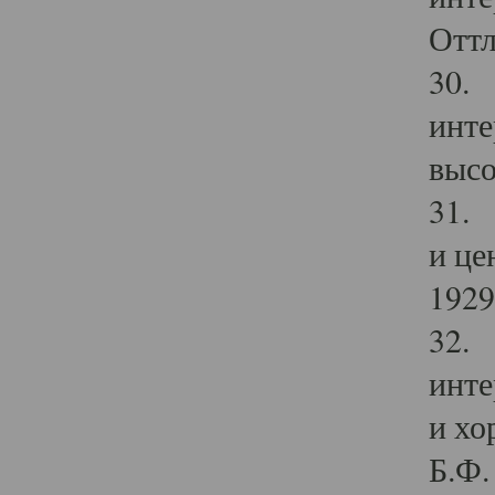
Оттл
30. 
инте
высо
31. 
и це
1929 
32. 
инте
и хо
Б.Ф. 