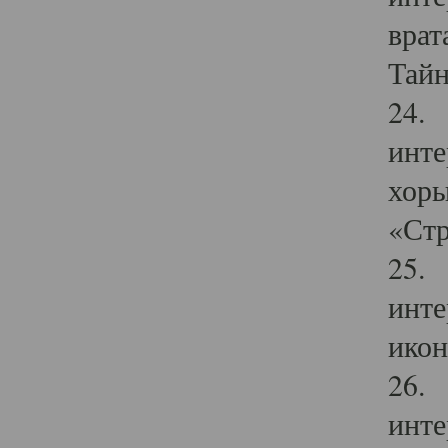
врат
Тайн
24. 
инте
хоры
«Стр
25. 
инте
икон
26. 
инте