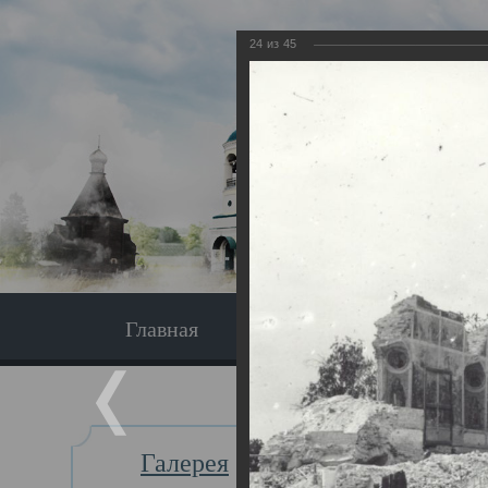
24
из
45
Главная
Экскурсия
Главная
Галерея