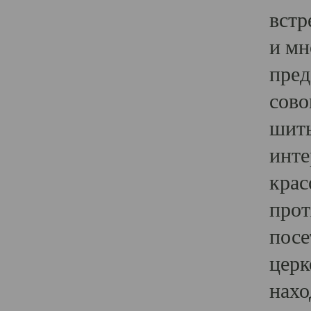
встр
и мн
пред
сово
шить
инте
крас
прот
посе
церк
нахо