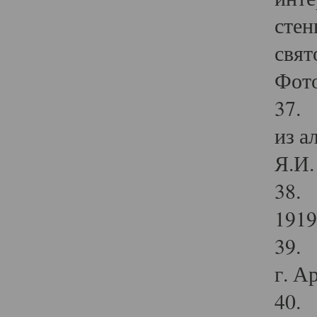
стен
свят
Фото
37. 
из а
Я.И. 
38. 
1919
39. 
г. А
40. 