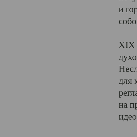
и го
собо
Явл
XIX 
духо
Несл
для 
регл
на п
идео
Поя