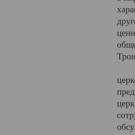
хара
друг
ценн
обще
Трои
Ярк
церк
пред
церк
сотр
обсу