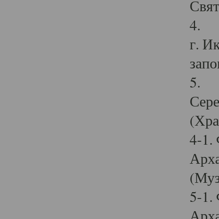
Свят
4. И
г. И
запо
5. И
Сере
(Хра
4-1.
Арха
(Муз
5-1.
Арха