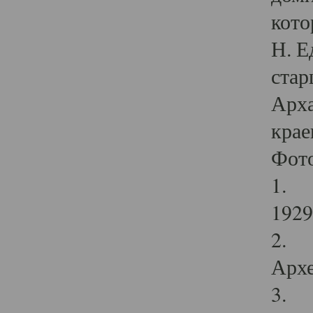
кото
Н. Е
стар
Арха
крае
Фот
1. С
1929 
2. Р
Архе
3. Ф