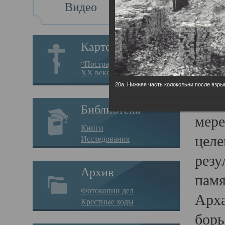
Видео
Св
Картотека
Свя
“Пострадавшие за веру в
XX веке на Севере”
23.12.
20а. Нижняя часть колокольни после взры
Сего
Библиотека
мере
Книги
целе
Исследования
резу
Архив
памя
Фотокопии дел
Арха
Крестные ходы
борь