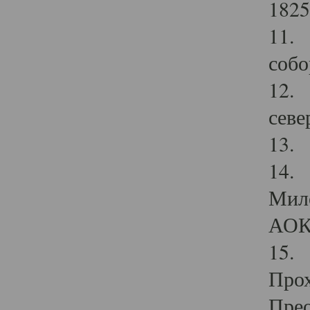
1825
11.
собо
12. 
севе
13.
14. 
Мило
АОК
15. 
Прох
Прео