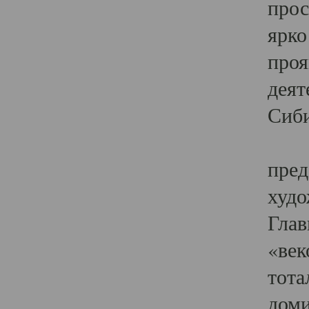
прос
ярко
проя
деят
Сиби
Одн
пред
худо
Глав
«век
тота
доми