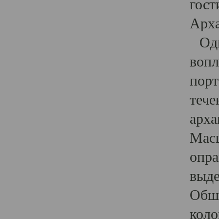
гост
Арха
Один
вопл
порт
тече
арха
Масш
опра
выде
Обши
коло