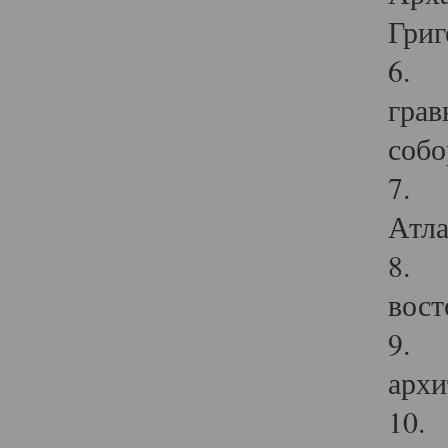
Григ
6. П
грав
собо
7. Г
Атла
8. С
вост
9. С
архи
10. 