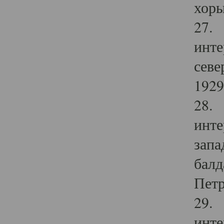
хоры
27. 
инте
севе
1929 
28. 
инте
запа
балд
Петр
29. 
инте