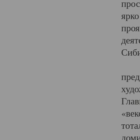
прос
ярко
проя
деят
Сиби
Одн
пред
худо
Глав
«век
тота
доми