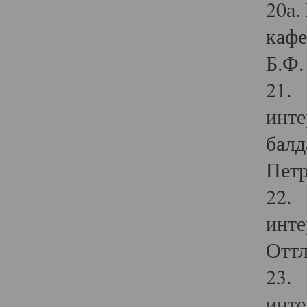
20а.
кафе
Б.Ф. 
21. 
инте
балд
Петр
22. 
инте
Оттл
23. 
инте