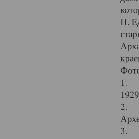
кото
Н. Е
стар
Арха
крае
Фот
1. С
1929 
2. Р
Архе
3. Ф