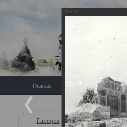
24
из
45
Главная
Экскурсия
Главная
Галерея