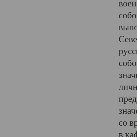
воен
собо
выпо
Севе
русс
собо
знач
личн
пред
знач
со в
в ка