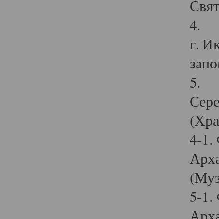
Свят
4. И
г. И
запо
5. И
Сере
(Хра
4-1.
Арха
(Муз
5-1.
Арха