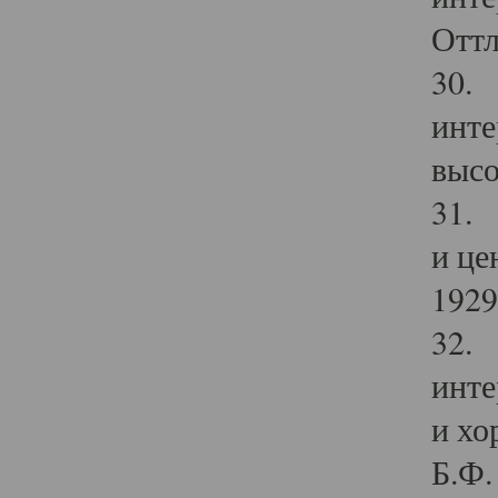
Оттл
30. 
инте
высо
31. 
и це
1929 
32. 
инте
и хо
Б.Ф. 