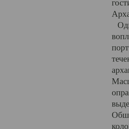
гост
Арха
Один
вопл
порт
тече
арха
Масш
опра
выде
Обши
коло