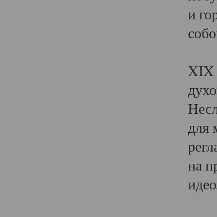
и го
собо
Явл
XIX 
духо
Несл
для 
регл
на п
идео
Поя