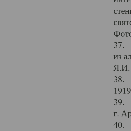
стен
свят
Фото
37. 
из а
Я.И. 
38. 
1919
39. 
г. А
40. 