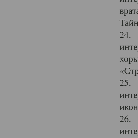
врат
Тайн
24. 
инте
хоры
«Стр
25. 
инте
икон
26. 
инте