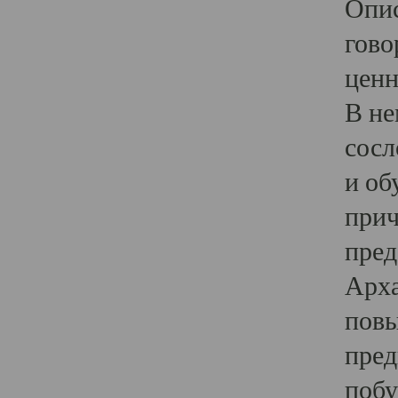
Опис
гово
ценн
В не
сосл
и об
прич
пред
Арха
повы
пред
побу