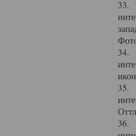
33. 
инте
запа
Фото
34. 
инте
икон
35. 
инте
Оттл
36. 
инте