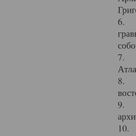
Григ
6. П
грав
собо
7. Г
Атла
8. С
вост
9. С
архи
10. 