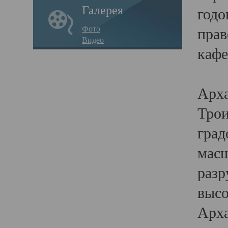
Галерея
годо
Фото
прав
Видео
кафе
Воз
Арха
Трои
град
масш
разр
высо
Арха