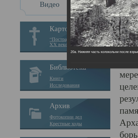
Видео
Св
Картотека
Свя
“Пострадавшие за веру в
XX веке на Севере”
23.12.
20а. Нижняя часть колокольни после взры
Сего
Библиотека
мере
Книги
целе
Исследования
резу
Архив
памя
Фотокопии дел
Арха
Крестные ходы
борь