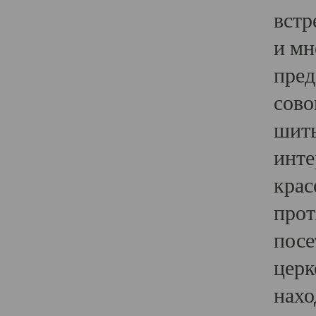
встр
и мн
пред
сово
шить
инте
крас
прот
посе
церк
нахо