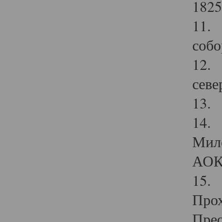
1825
11.
собо
12. 
севе
13.
14. 
Мило
АОК
15. 
Прох
Прео