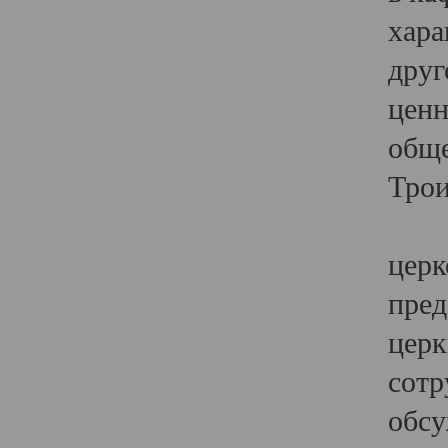
хара
друг
ценн
обще
Трои
Ярк
церк
пред
церк
сотр
обсу