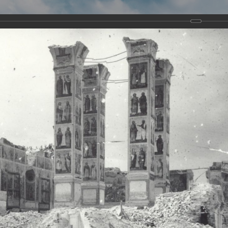
Виртуа
Новомученико
Земли А
Сайт создан по благосло
и Холмо
Наследники
Галерея
Главная
Галерея
Храмы-мученики Архангельска
Свято-Тро