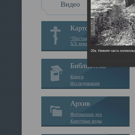
Видео
Картотека
“Пострадавшие за веру в
XX веке на Севере”
20а. Нижняя часть колоколь
Библиотека
Книги
Исследования
Архив
Фотокопии дел
Крестные ходы