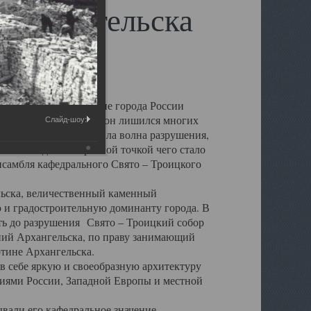
 Архангельска
 чем другие губернские города России
 в результате которых он лишился многих
Слайд-шоу:
у Архангельску ударила волна разрушения,
 20 –х годов. Отправной точкой чего стало
нсамбля кафедрального Свято – Троицкого
а, величественный каменный
ю и градостроительную доминанту города. В
оть до разрушения Свято – Троицкий собор
ний Архангельска, по праву занимающий
ртине Архангельска.
 себе яркую и своеобразную архитектуру
ниями России, Западной Европы и местной
вали его кафедральное значение,