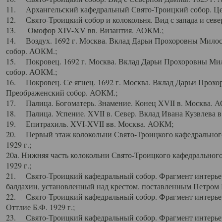
11. Архангельский кафедральный Свято-Троицкий собор. Цен
12. Свято-Троицкий собор и колокольня. Вид с запада и север
13. Омофор XIV-XV вв. Византия. АОКМ.;
14. Воздух. 1692 г. Москва. Вклад Дарьи Прохоровны Мило
собор. АОКМ.;
15. Покровец. 1692 г. Москва. Вклад Дарьи Прохоровны Ми
собор. АОКМ.;
16. Покровец. Се ягнец. 1692 г. Москва. Вклад Дарьи Прох
Преображенский собор. АОКМ.;
17. Палица. Богоматерь. Знамение. Конец XVII в. Москва. 
18. Палица. Успение. XVII в. Север. Вклад Ивана Кузвлева 
19. Епитрахиль. XVI-XVII вв. Москва. АОКМ;
20. Первый этаж колокольни Свято-Троицкого кафедрального
1929 г.;
20а. Нижняя часть колокольни Свято-Троицкого кафедрального
1929 г.;
21. Свято-Троицкий кафедральный собор. Фрагмент интерьер
балдахин, установленный над крестом, поставленным Петром I
22. Свято-Троицкий кафедральный собор. Фрагмент интерьер
Оттлие Б.Ф. 1929 г.;
23. Свято-Троицкий кафедральный собор. Фрагмент интерье