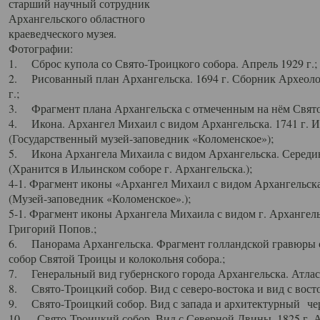
старший научный сотрудник
Архангельского областного
краеведческого музея.
Фотографии:
1. Сброс купола со Свято-Троицкого собора. Апрель 1929 г.;
2. Рисованный план Архангельска. 1694 г. Сборник Археолог
г.;
3. Фрагмент плана Архангельска с отмеченным на нём Свято
4. Икона. Архангел Михаил с видом Архангельска. 1741 г. 
(Государственный музей-заповедник «Коломенское»);
5. Икона Архангела Михаила с видом Архангельска. Середин
(Хранится в Ильинском соборе г. Архангельска.);
4-1. Фрагмент иконы «Архангел Михаил с видом Архангельска
(Музей-заповедник «Коломенское».);
5-1. Фрагмент иконы Архангела Михаила с видом г. Архангель
Григорий Попов.;
6. Панорама Архангельска. Фрагмент голландской гравюры с
собор Святой Троицы и колокольня собора.;
7. Генеральный вид губернского города Архангельска. Атлас 
8. Свято-Троицкий собор. Вид с северо-востока и вид с восто
9. Свято-Троицкий собор. Вид с запада и архитектурный чер
10. Свято-Троицкий собор. Вид с Северной Двины. 1825 г. А