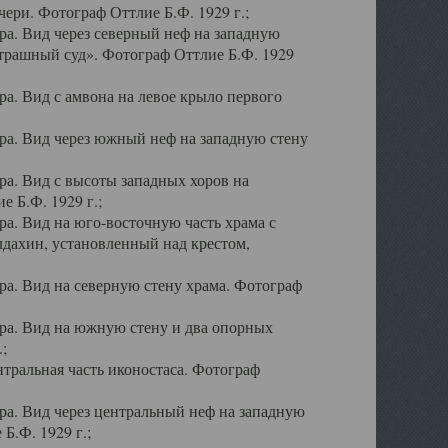
ери. Фотограф Оттлие Б.Ф. 1929 г.;
а. Вид через северный неф на западную
трашный суд». Фотограф Оттлие Б.Ф. 1929
. Вид с амвона на левое крыло первого
а. Вид через южный неф на западную стену
а. Вид с высоты западных хоров на
 Б.Ф. 1929 г.;
а. Вид на юго-восточную часть храма с
дахин, установленный над крестом,
а. Вид на северную стену храма. Фотограф
ра. Вид на южную стену и два опорных
;
тральная часть иконостаса. Фотограф
а. Вид через центральный неф на западную
Б.Ф. 1929 г.;