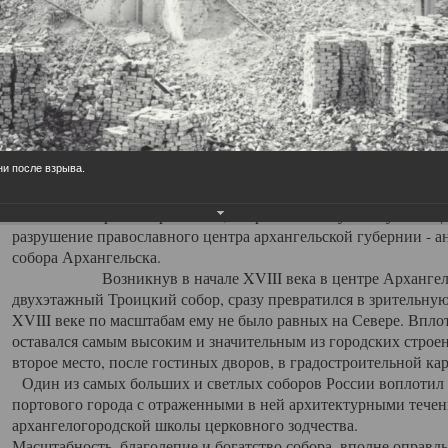
Свято-Троицкий собор
Свято-Троицкий собор Архангельска
23.12.2015
Сегодня мы можем говорить, что Архангельск в большей мере,
ни после взрыва.
пострадал от целенаправленных систематических разрушений,
выдающихся памятников архитектуры. Больше всего по старом
вызванная борьбой с религией, набравшая особую силу в конце
разрушение православного центра архангельской губернии - а
собора Архангельска.
Возникнув в начале XVIII века в центре Архангельск
двухэтажный Троицкий собор, сразу превратился в зрительну
XVIII веке по масштабам ему не было равных на Севере. Впл
оставался самым высоким и значительным из городских строе
второе место, после гостиных дворов, в градостроительной ка
Один из самых больших и светлых соборов России воплотил в
портового города с отраженными в ней архитектурными тече
архангелогородской школы церковного зодчества.
Масштабность, благолепие и богатство собора, вполне оправды