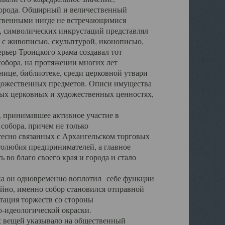
города. Обширный и величественный
ственными нигде не встречающимися
 символических инкрустаций представлял
 с живописью, скульптурой, иконописью,
ьер Троицкого храма создавал тот
обора, на протяжении многих лет
ице, библиотеке, среди церковной утвари
удожественных предметов. Описи имущества
ьных церковных и художественных ценностях,
, принимавшее активное участие в
собора, причем не только
 тесно связанных с Архангельском торговых
толюбия предпринимателей, а главное
во благо своего края и города и стало
 он одновременно воплотил себе функции
айно, именно собор становился отправной
тация торжеств со стороны
-идеологической окраски.
вещей указывало на общественный