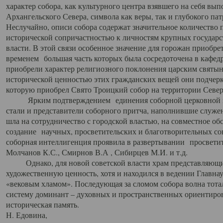
характер собора, как культурного центра взявшего на себя вы
Архангельского Севера, символа как веры, так и глубокого па
Неслучайно, описи собора содержат значительное количество п
исторической сопричастностью к личностям крупных государс
власти. В этой связи особенное значение для горожан приобре
временем большая часть которых была сосредоточена в кафедр
приобрели характер религиозного поклонения царским святыня
исторической ценностью этих гражданских вещей они подчер
которую приобрел Свято Троицкий собор на территории Север
Ярким подтверждением единения соборной церковной ис
стали и представители соборного притча, наполнившие служ
шла на сотрудничество с городской властью, на совместное о
создание научных, просветительских и благотворительных со
соборная интеллигенция проявила в развертывании просветит
Молчанов К.С., Смирнов В.А , Сибирцев М.И. и т.д.
Однако, для новой советской власти храм представляющи
художественную ценность, хотя и находился в ведении Главн
«вековым хламом». Последующая за сломом собора волна тотал
систему доминант – духовных и пространственных ориентиров,
историческая память.
Н. Едовина,