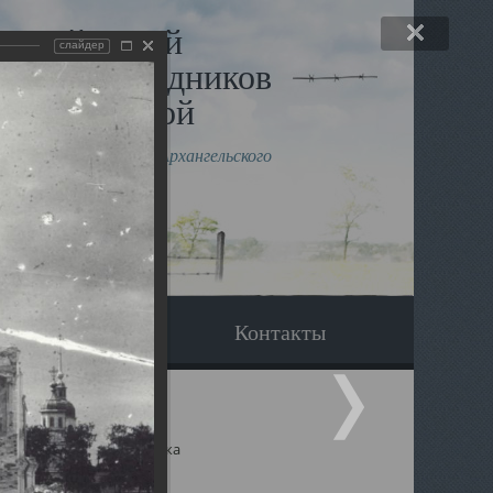
льный музей
слайдер
в и исповедников
рхангельской
влению митрополита Архангельского
горского Даниила
Вопрос-ответ
Контакты
ицкий собор Архангельска