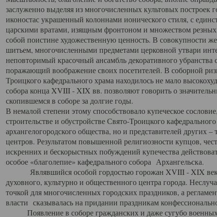
заслуженно выделяя из многочисленных культовых построек 
иконостас украшенный колоннами ионического стиля, с един
царскими вратами, изящным фронтоном и множеством резных,
собой поистине художественную ценность. В совокупности же
шитьем, многочисленными предметами церковной утвари интер
неповторимый красочный ансамбль декоративного убранства с
поражающий воображение своих посетителей. В соборной ризн
Троицкого кафедрального храма находилось не мало высокох
собора конца XVIII - XIX вв. позволяют говорить о значител
скопившемся в соборе за долгие годы.
В немалой степени этому способствовало купеческое сословие
строительстве и обустройстве Свято-Троицкого кафедрального 
архангелогородского общества, но и представителей других –
центров. Результатом повышенной религиозности купцов, чес
искренних и бескорыстных побуждений купечества действовать 
особое «благолепие» кафедрального собора Архангельска.
Являвшийся особой гордостью горожан XVIII - XIX века
духовного, культурно и общественного центра города. Неслуч
точкой для многочисленных городских праздников, а регламен
власти сказывалась на придании праздникам конфессионально
Появление в соборе гражданских и даже сугубо военных 