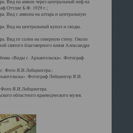
а. Вид на амвон через центральный неф на
аф Оттлие Б.Ф. 1929 г.;
. Вид с амвона на алтарь и центральную
а. Вид на центральный купол и своды.
. Вид от солеи на северную стену. Около
ой святого благоверного князя Александра
бома «Виды г. Архангельска». Фотограф
г. Фото Я.И.Лейцингера.;
рхангельска». Фотограф Лейцингер Я.И.
. Фото Я.И.Лейцингера.
кого областного краеведческого музея.