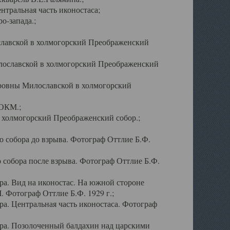
тральная часть иконостаса;
о-запада.;
славской в холмогорский Преображенский
лославской в холмогорский Преображенский
оровны Милославской в холмогорский
АОКМ.;
в холмогорский Преображенский собор.;
 собора до взрыва. Фотограф Оттлие Б.Ф.
 собора после взрыва. Фотограф Оттлие Б.Ф.
а. Вид на иконостас. На южной стороне
. Фотограф Оттлие Б.Ф. 1929 г.;
а. Центральная часть иконостаса. Фотограф
ра. Позолоченный балдахин над царскими