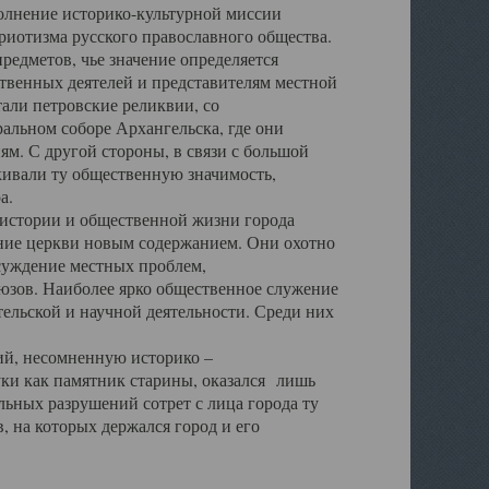
полнение историко-культурной миссии
триотизма русского православного общества.
редметов, чье значение определяется
твенных деятелей и представителям местной
тали петровские реликвии, со
альном соборе Архангельска, где они
м. С другой стороны, в связи с большой
кивали ту общественную значимость,
а.
тории и общественной жизни города
ение церкви новым содержанием. Они охотно
бсуждение местных проблем,
юзов. Наиболее ярко общественное служение
ельской и научной деятельности. Среди них
й, несомненную историко –
ауки как памятник старины, оказался лишь
ьных разрушений сотрет с лица города ту
 на которых держался город и его