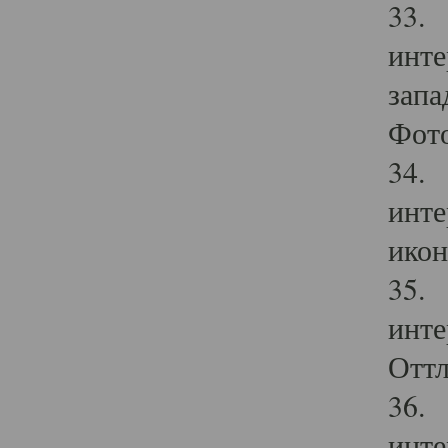
33. 
инте
запа
Фото
34. 
инте
икон
35. 
инте
Оттл
36. 
инте