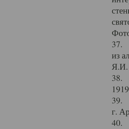
стен
свят
Фото
37. 
из а
Я.И. 
38. 
1919
39. 
г. А
40. 