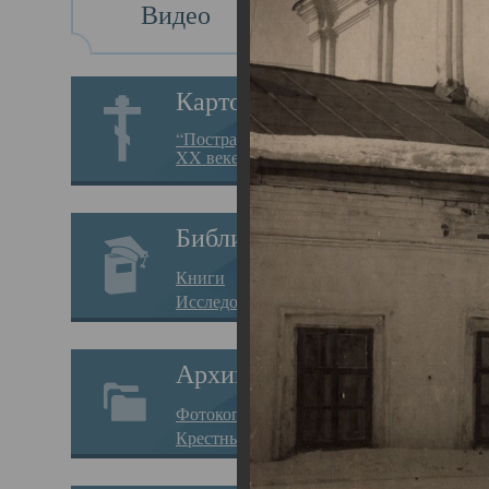
Видео
Св
Картотека
Свя
“Пострадавшие за веру в
XX веке на Севере”
23.12.
Сего
Библиотека
мере
Книги
целе
Исследования
резу
Архив
памя
Фотокопии дел
Арха
Крестные ходы
борь