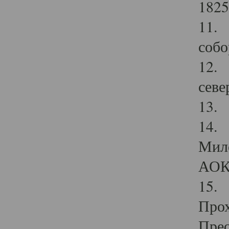
1825
11.
собо
12. 
севе
13.
14. 
Мило
АОК
15. 
Прох
Прео