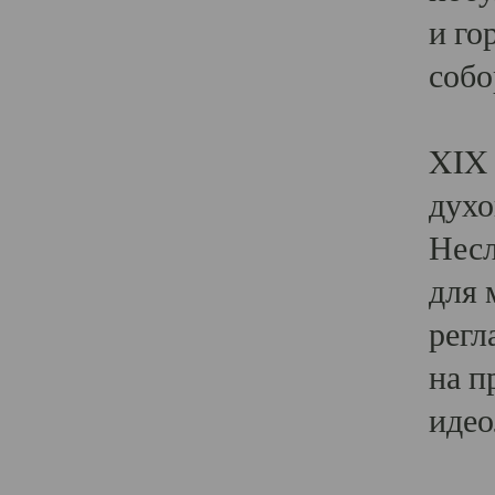
и го
собо
Явл
XIX 
духо
Несл
для 
регл
на п
идео
Поя