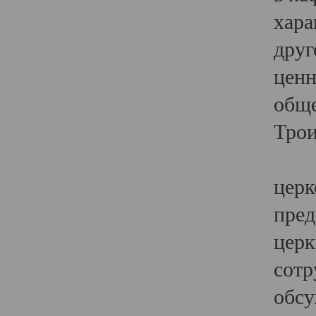
хара
друг
ценн
обще
Трои
Ярк
церк
пред
церк
сотр
обсу