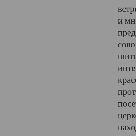
встр
и мн
пред
сово
шить
инте
крас
прот
посе
церк
нахо