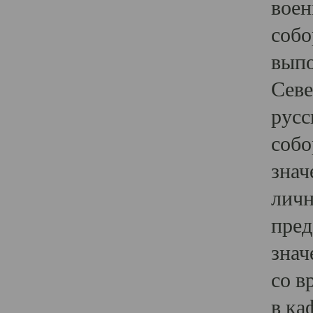
воен
собо
выпо
Севе
русс
собо
знач
личн
пред
знач
со в
в ка