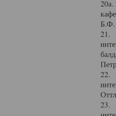
20а.
кафе
Б.Ф. 
21. 
инте
балд
Петр
22. 
инте
Оттл
23. 
инте