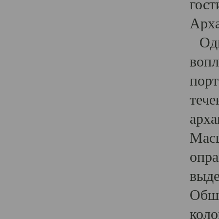
гост
Арха
Один
вопл
порт
тече
арха
Масш
опра
выде
Обши
коло