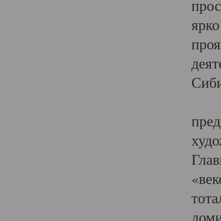
прос
ярко
проя
деят
Сиби
Одн
пред
худо
Глав
«век
тота
доми