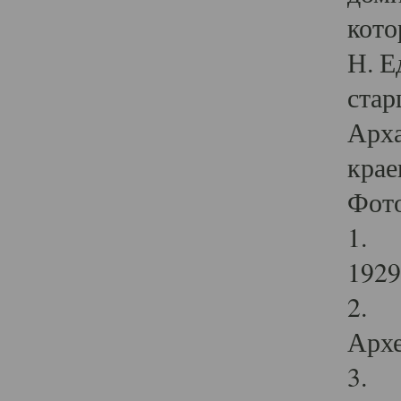
кото
Н. Е
стар
Арха
крае
Фот
1. С
1929 
2. Р
Архе
3. Ф