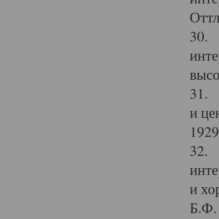
Оттл
30. 
инте
высо
31. 
и це
1929 
32. 
инте
и хо
Б.Ф. 