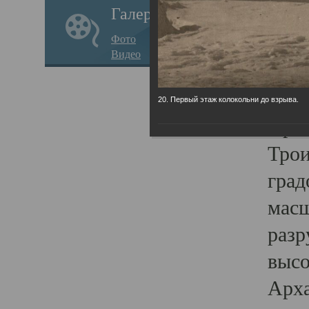
Галерея
годо
Фото
прав
Видео
кафе
Воз
20. Первый этаж колокольни до взрыва.
Арха
Трои
град
масш
разр
высо
Арха