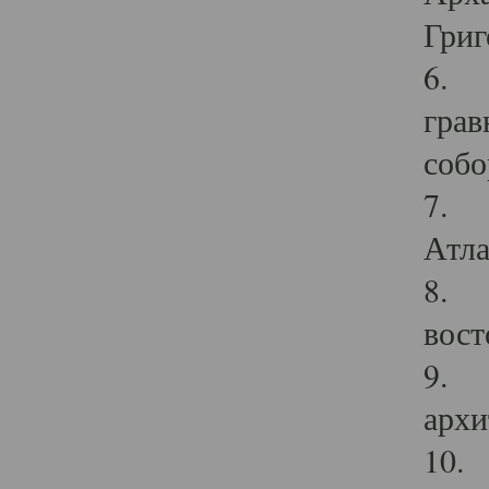
Григ
6. П
грав
собо
7. Г
Атла
8. С
вост
9. С
архи
10. 