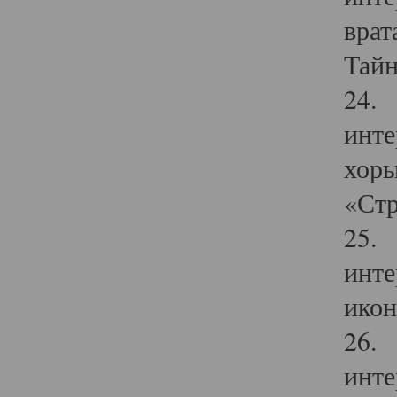
врат
Тайн
24. 
инте
хоры
«Стр
25. 
инте
икон
26. 
инте