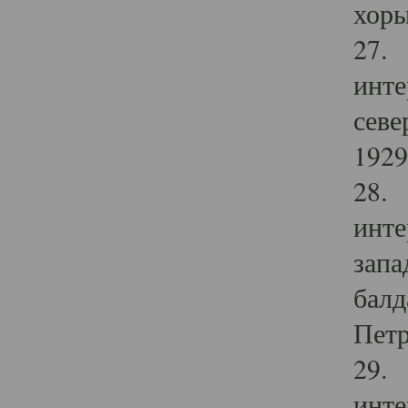
хоры
27. 
инте
севе
1929 
28. 
инте
запа
балд
Петр
29. 
инте