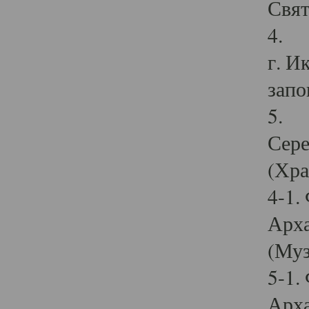
Свят
4. И
г. И
запо
5. И
Сере
(Хра
4-1.
Арха
(Муз
5-1.
Арха