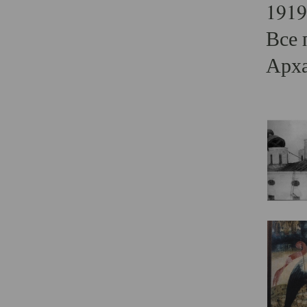
1919
Все 
Арха