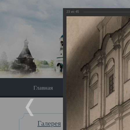
23
из
45
Главная
Экскурсия
Главная
Галерея