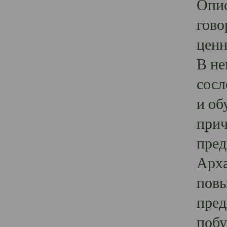
Опис
гово
ценн
В не
сосл
и об
прич
пред
Арха
повы
пред
побу