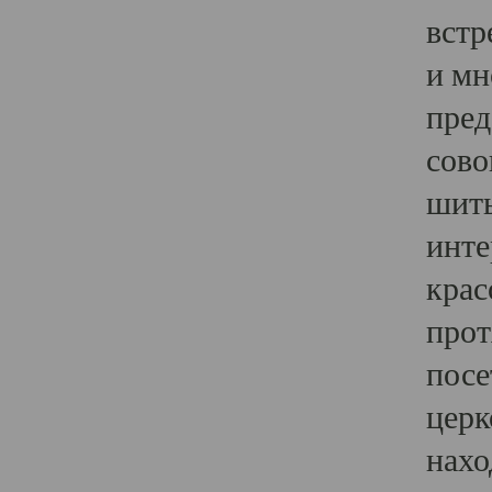
встр
и мн
пред
сово
шить
инте
крас
прот
посе
церк
нахо