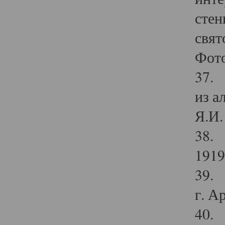
стен
свят
Фото
37. 
из а
Я.И. 
38. 
1919
39. 
г. А
40. 