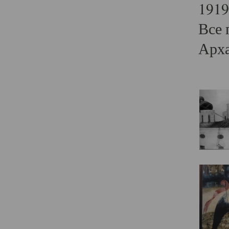
1919
Все 
Арха