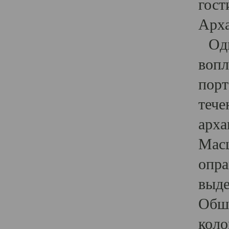
гост
Арха
Один
вопл
порт
тече
арха
Масш
опра
выде
Обши
коло