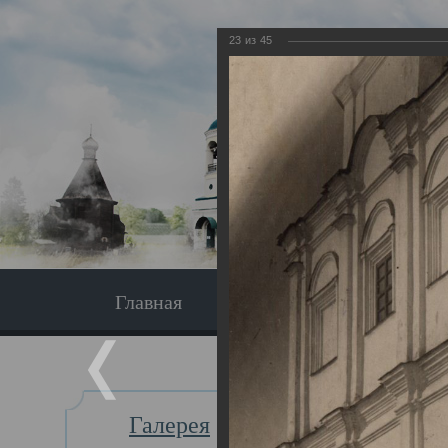
23
из
45
Главная
Экскурсия
Главная
Галерея