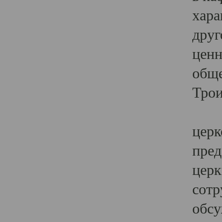
хара
друг
ценн
обще
Трои
Ярк
церк
пред
церк
сотр
обсу