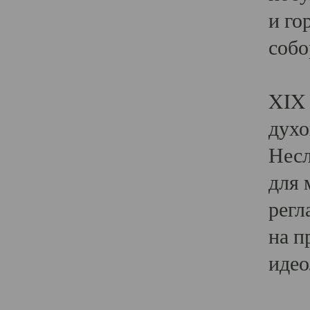
и го
собо
Явл
XIX 
духо
Несл
для 
регл
на п
идео
Поя