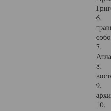
Григ
6. П
грав
собо
7. Г
Атла
8. С
вост
9. С
архи
10. 