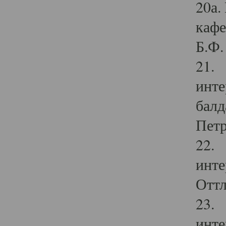
20а.
кафе
Б.Ф. 
21. 
инте
балд
Петр
22. 
инте
Оттл
23. 
инте