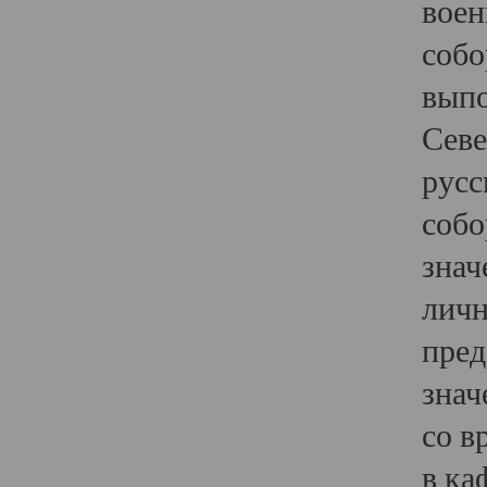
воен
собо
выпо
Севе
русс
собо
знач
личн
пред
знач
со в
в ка