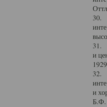
Оттл
30. 
инте
высо
31. 
и це
1929 
32. 
инте
и хо
Б.Ф. 