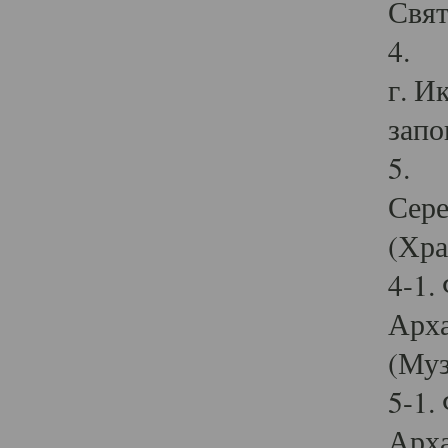
Свят
4. И
г. И
запо
5. И
Сере
(Хра
4-1.
Арха
(Муз
5-1.
Арха