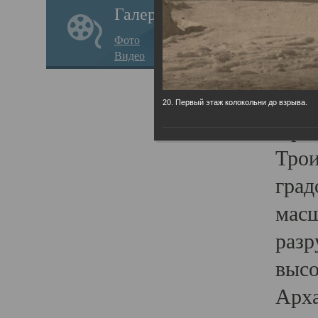
Галерея
годо
Фото
прав
Видео
кафе
Воз
20. Первый этаж колокольни до взрыва.
Арха
Трои
град
масш
разр
высо
Арха