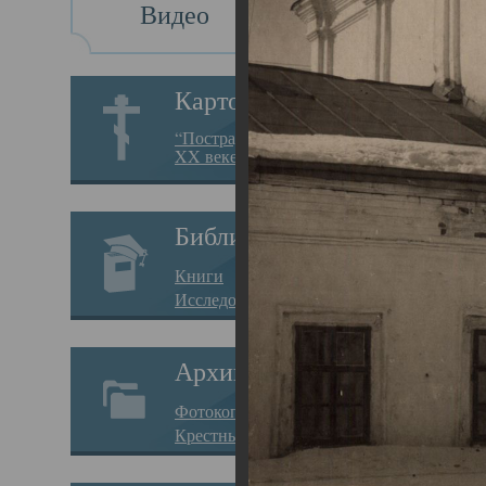
Видео
Св
Картотека
Свя
“Пострадавшие за веру в
XX веке на Севере”
23.12.
Сего
Библиотека
мере
Книги
целе
Исследования
резу
Архив
памя
Фотокопии дел
Арха
Крестные ходы
борь