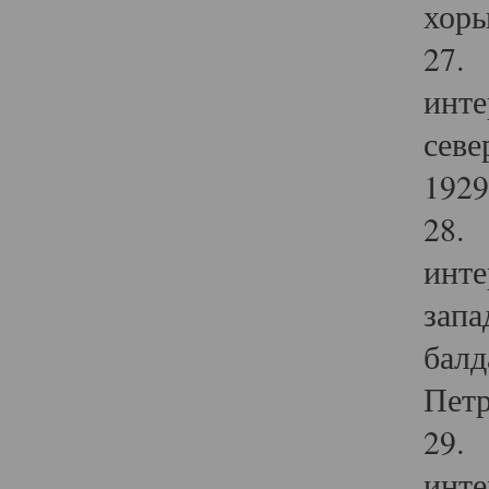
хоры
27. 
инте
севе
1929 
28. 
инте
запа
балд
Петр
29. 
инте