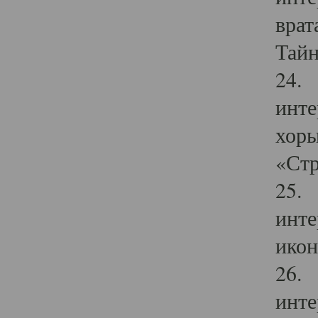
врат
Тайн
24. 
инте
хоры
«Стр
25. 
инте
икон
26. 
инте