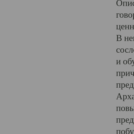
Опис
гово
ценн
В не
сосл
и об
прич
пред
Арха
повы
пред
побу