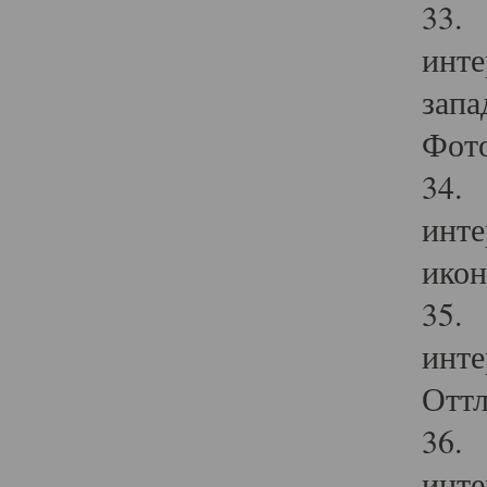
33. 
инте
запа
Фото
34. 
инте
икон
35. 
инте
Оттл
36. 
инте