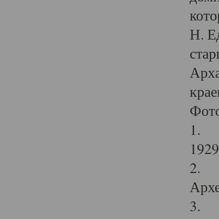
кото
Н. Е
стар
Арха
крае
Фот
1. С
1929 
2. Р
Архе
3. Ф