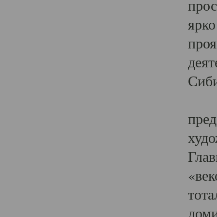
прос
ярко
проя
деят
Сиби
Одн
пред
худо
Глав
«век
тота
доми