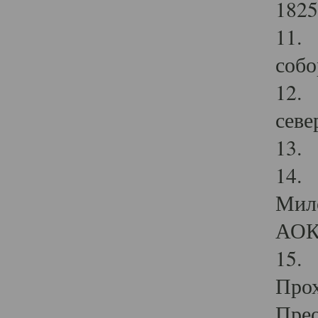
1825
11.
собо
12. 
севе
13.
14. 
Мило
АОК
15. 
Прох
Прео