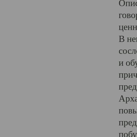
Опис
гово
ценн
В не
сосл
и об
прич
пред
Арха
повы
пред
побу