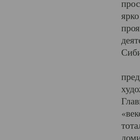
прос
ярко
проя
деят
Сиби
Одн
пред
худо
Глав
«век
тота
доми