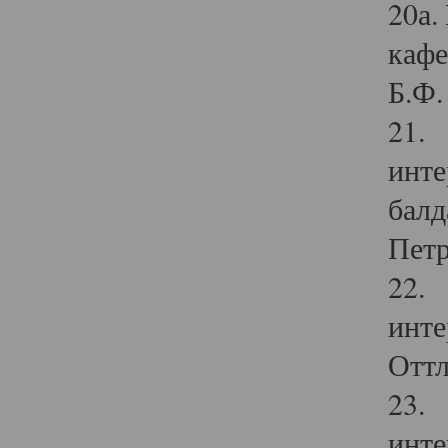
20а.
кафе
Б.Ф. 
21. 
инте
балд
Петр
22. 
инте
Оттл
23. 
инте