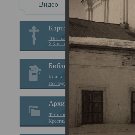
Видео
Св
Картотека
Свя
“Пострадавшие за веру в
XX веке на Севере”
23.12.
Сего
Библиотека
мере
Книги
целе
Исследования
резу
Архив
памя
Фотокопии дел
Арха
Крестные ходы
борь