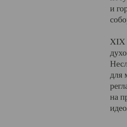
и го
собо
Явл
XIX 
духо
Несл
для 
регл
на п
идео
Поя