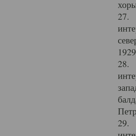
хоры
27. 
инте
севе
1929 
28. 
инте
запа
балд
Петр
29. 
инте