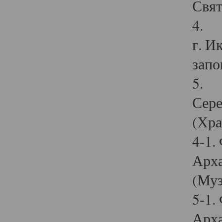
Свят
4. И
г. И
запо
5. И
Сере
(Хра
4-1.
Арха
(Муз
5-1.
Арха