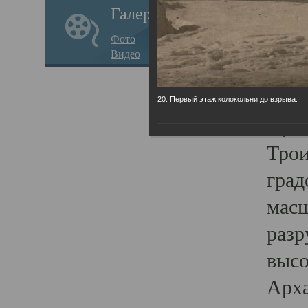
Галерея
годо
Фото
прав
Видео
кафе
Воз
20. Первый этаж колокольни до взрыва.
Арха
Трои
град
масш
разр
высо
Арха