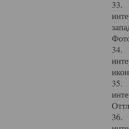
33. 
инте
запа
Фото
34. 
инте
икон
35. 
инте
Оттл
36. 
инте