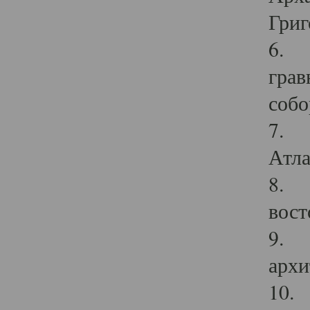
Григ
6. П
грав
собо
7. Г
Атла
8. С
вост
9. С
архи
10. 