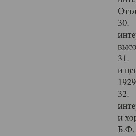
Оттл
30. 
инте
высо
31. 
и це
1929 
32. 
инте
и хо
Б.Ф. 