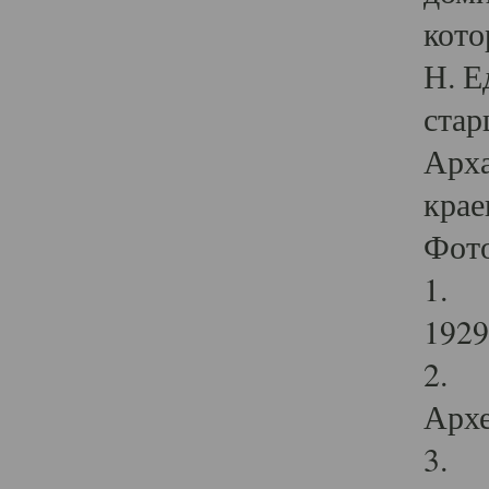
кото
Н. Е
стар
Арха
крае
Фот
1. С
1929 
2. Р
Архе
3. Ф