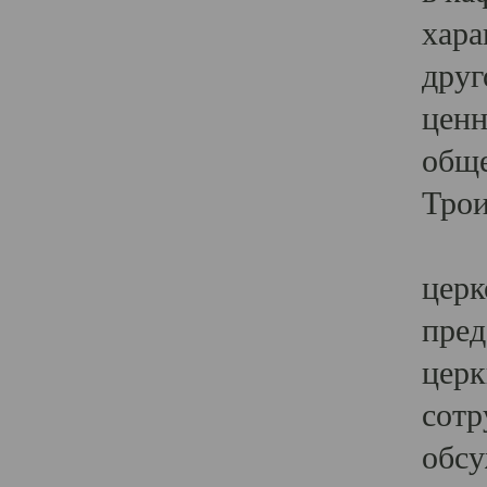
хара
друг
ценн
обще
Трои
Ярк
церк
пред
церк
сотр
обсу