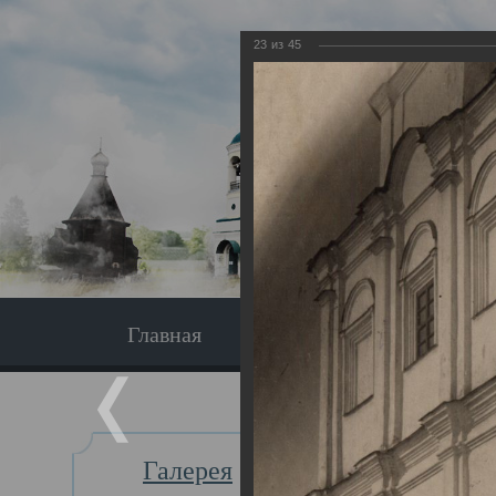
23
из
45
Главная
Экскурсия
Главная
Галерея