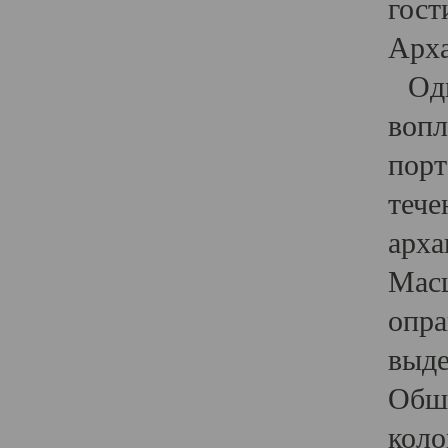
гост
Арха
Один
вопл
порт
тече
арха
Масш
опра
выде
Обши
коло