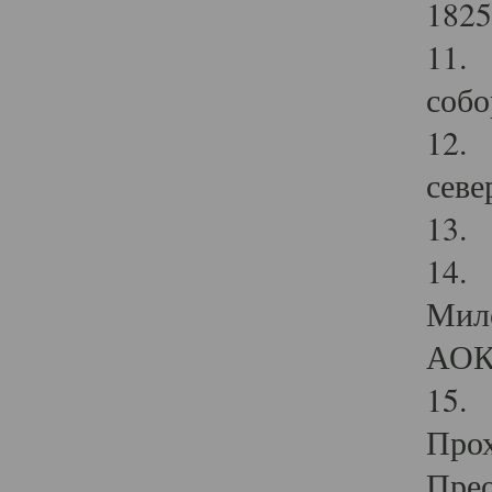
1825
11.
собо
12. 
севе
13.
14. 
Мило
АОК
15. 
Прох
Прео