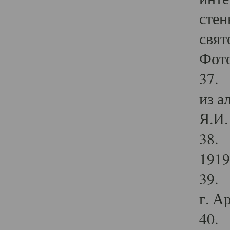
стен
свят
Фото
37. 
из а
Я.И. 
38. 
1919
39. 
г. А
40. 