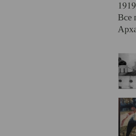
1919
Все 
Арха