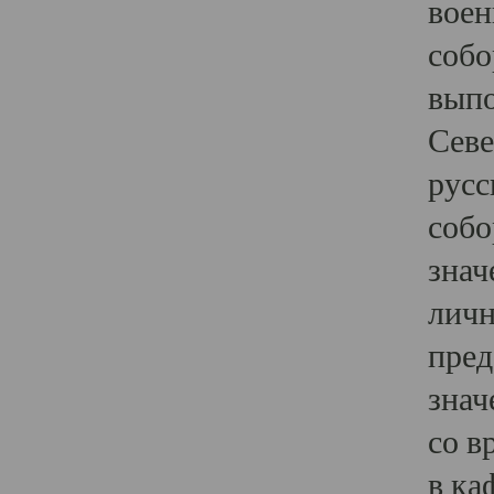
воен
собо
выпо
Севе
русс
собо
знач
личн
пред
знач
со в
в ка