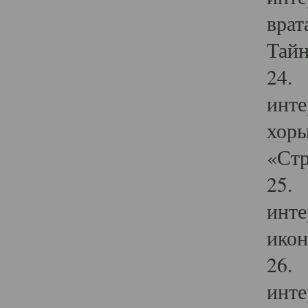
врат
Тайн
24. 
инте
хоры
«Стр
25. 
инте
икон
26. 
инте