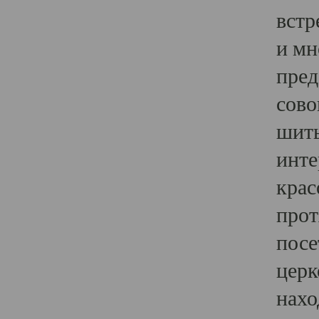
встр
и мн
пред
сово
шить
инте
крас
прот
посе
церк
нахо