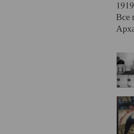
1919
Все 
Арха