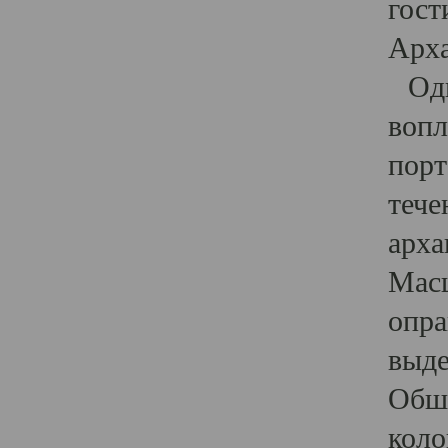
гост
Арха
Один
вопл
порт
тече
арха
Масш
опра
выде
Обши
коло