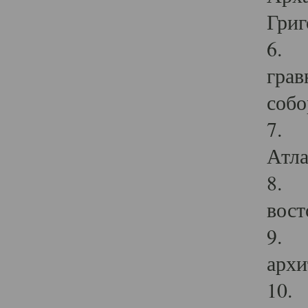
Григ
6. П
грав
собо
7. Г
Атла
8. С
вост
9. С
архи
10. 