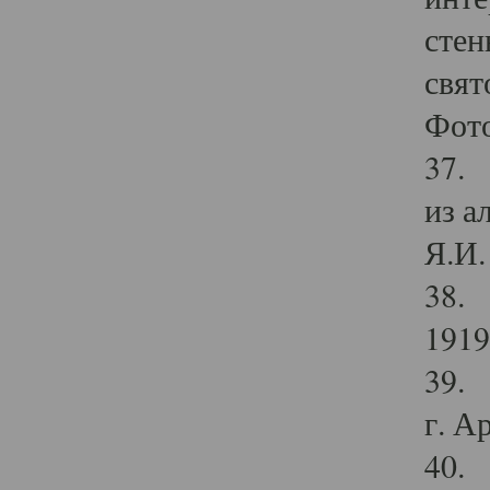
стен
свят
Фото
37. 
из а
Я.И. 
38. 
1919
39. 
г. А
40. 