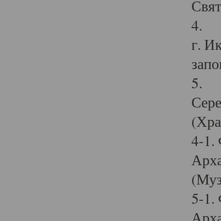
Свят
4. И
г. И
запо
5. И
Сере
(Хра
4-1.
Арха
(Муз
5-1.
Арха