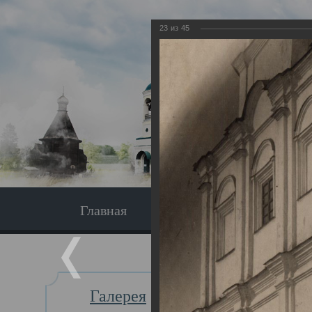
23
из
45
Главная
Экскурсия
Главная
Галерея