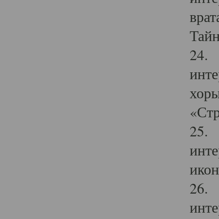
врат
Тайн
24. 
инте
хоры
«Стр
25. 
инте
икон
26. 
инте