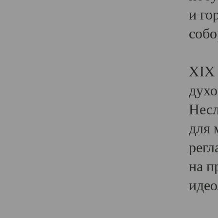
и го
собо
Явл
XIX 
духо
Несл
для 
регл
на п
идео
Поя