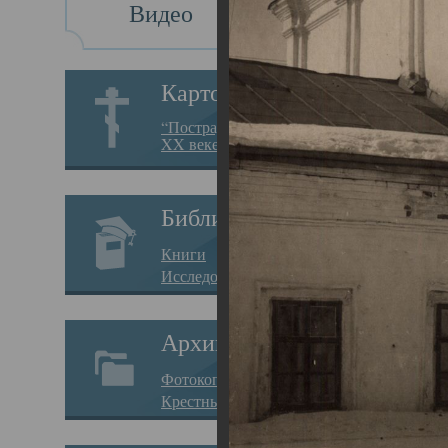
Видео
Св
Картотека
Свя
“Пострадавшие за веру в
XX веке на Севере”
23.12.
Сего
Библиотека
мере
Книги
целе
Исследования
резу
Архив
памя
Фотокопии дел
Арха
Крестные ходы
борь