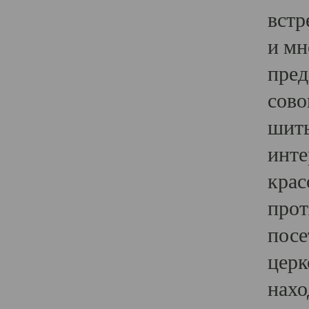
встр
и мн
пред
сово
шить
инте
крас
прот
посе
церк
нахо