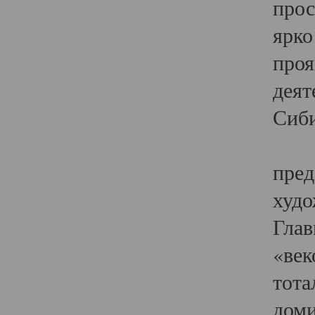
прос
ярко
проя
деят
Сиби
Одн
пред
худо
Глав
«век
тота
доми