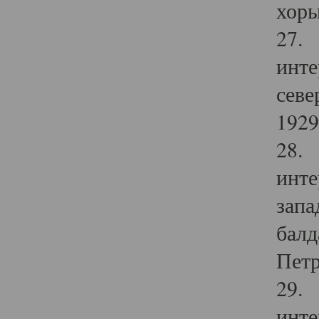
хоры
27. 
инте
севе
1929 
28. 
инте
запа
балд
Петр
29. 
инте