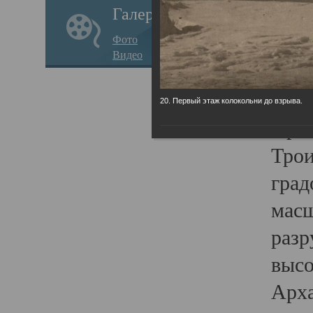
Галерея
годо
Фото
прав
Видео
кафе
Воз
20. Первый этаж колокольни до взрыва.
Арха
Трои
град
масш
разр
высо
Арха