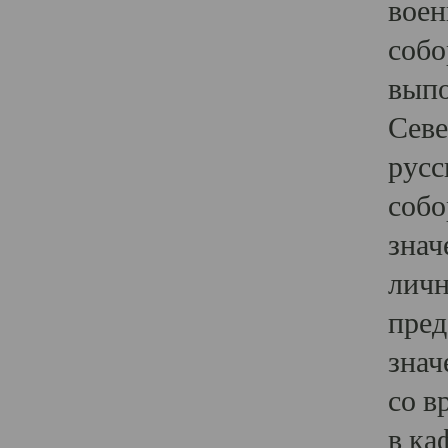
воен
собо
выпо
Севе
русс
собо
знач
личн
пред
знач
со в
в ка