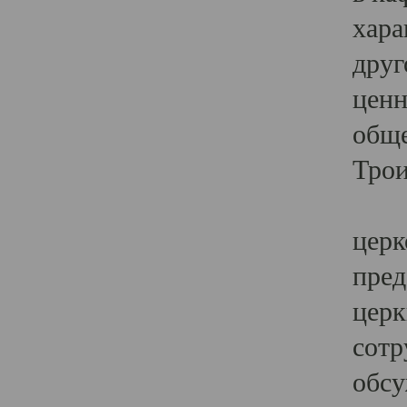
хара
друг
ценн
обще
Трои
Ярк
церк
пред
церк
сотр
обсу