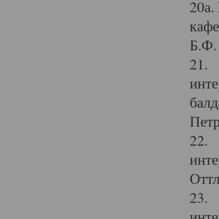
20а.
кафе
Б.Ф. 
21. 
инте
балд
Петр
22. 
инте
Оттл
23. 
инте