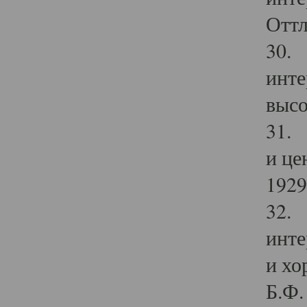
Оттл
30. 
инте
высо
31. 
и це
1929 
32. 
инте
и хо
Б.Ф. 