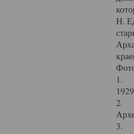
кото
Н. Е
стар
Арха
крае
Фот
1. С
1929 
2. Р
Архе
3. Ф