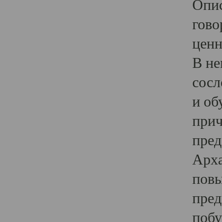
Опис
гово
ценн
В не
сосл
и об
прич
пред
Арха
повы
пред
побу