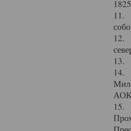
1825
11.
собо
12. 
севе
13.
14. 
Мило
АОК
15. 
Прох
Прео