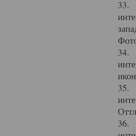
33. 
инте
запа
Фото
34. 
инте
икон
35. 
инте
Оттл
36. 
инте