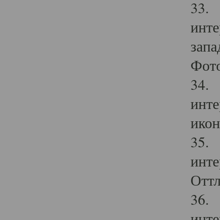
33. 
инте
запа
Фото
34. 
инте
икон
35. 
инте
Оттл
36. 
инте