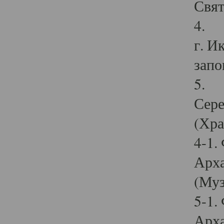
Свят
4. И
г. И
запо
5. И
Сере
(Хра
4-1.
Арха
(Муз
5-1.
Арха