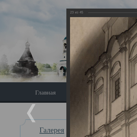
23
из
45
Главная
Экскурсия
Главная
Галерея