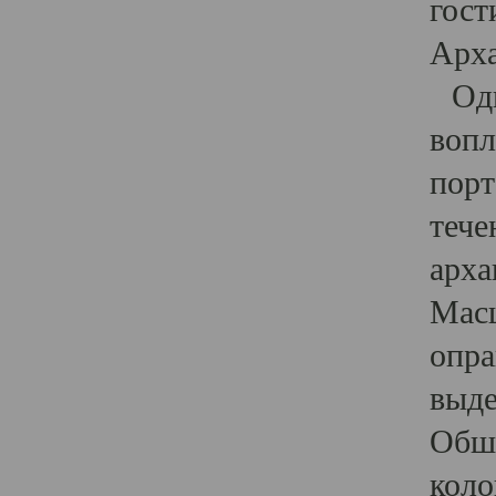
гост
Арха
Один
вопл
порт
тече
арха
Масш
опра
выде
Обши
коло