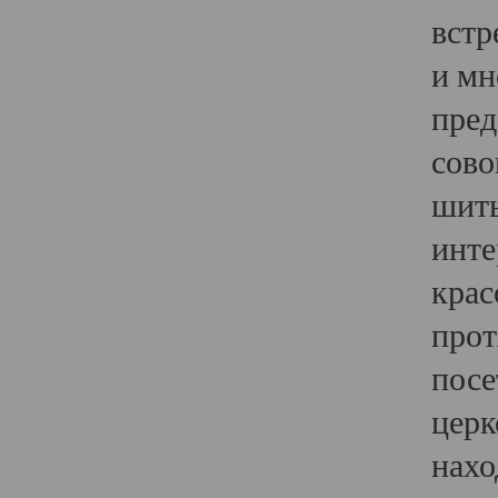
встр
и мн
пред
сово
шить
инте
крас
прот
посе
церк
нахо