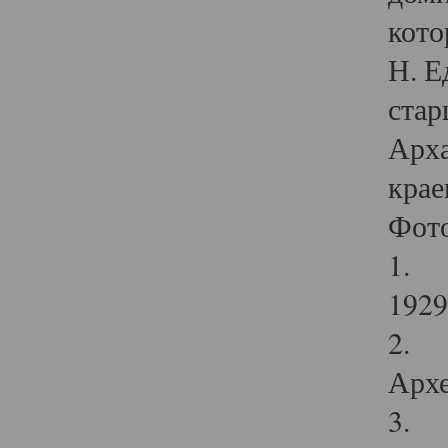
кото
Н. Е
стар
Арха
крае
Фот
1. С
1929 
2. Р
Архе
3. Ф