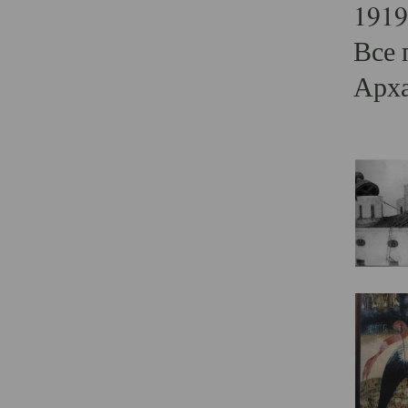
1919
Все 
Арха