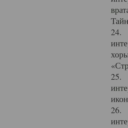
врат
Тайн
24. 
инте
хоры
«Стр
25. 
инте
икон
26. 
инте