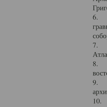
Григ
6. П
грав
собо
7. Г
Атла
8. С
вост
9. С
архи
10. 