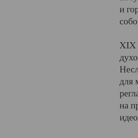
и го
собо
Явл
XIX 
духо
Несл
для 
регл
на п
идео
Поя