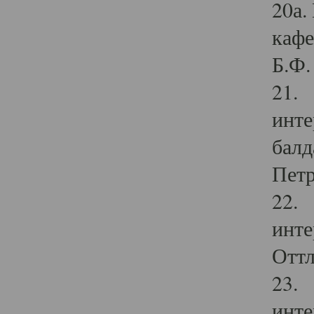
20а.
кафе
Б.Ф. 
21. 
инте
балд
Петр
22. 
инте
Оттл
23. 
инте