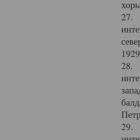
хоры
27. 
инте
севе
1929 
28. 
инте
запа
балд
Петр
29. 
инте