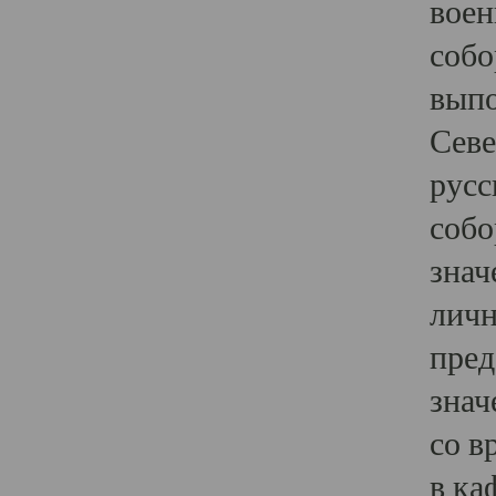
воен
собо
выпо
Севе
русс
собо
знач
личн
пред
знач
со в
в ка