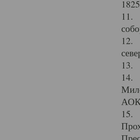
1825
11.
собо
12. 
севе
13.
14. 
Мило
АОК
15. 
Прох
Прео