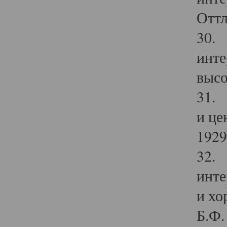
Оттл
30. 
инте
высо
31. 
и це
1929 
32. 
инте
и хо
Б.Ф. 