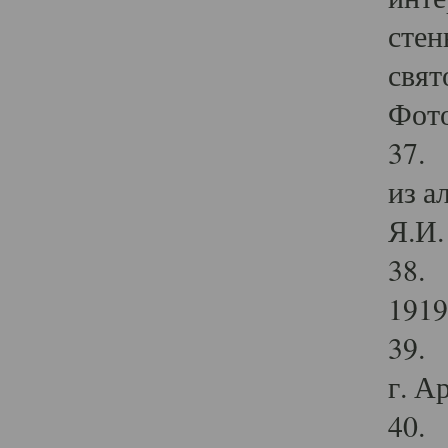
стен
свят
Фото
37. 
из а
Я.И. 
38. 
1919
39. 
г. А
40. 