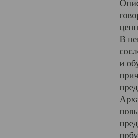
Опис
гово
ценн
В не
сосл
и об
прич
пред
Арха
повы
пред
побу