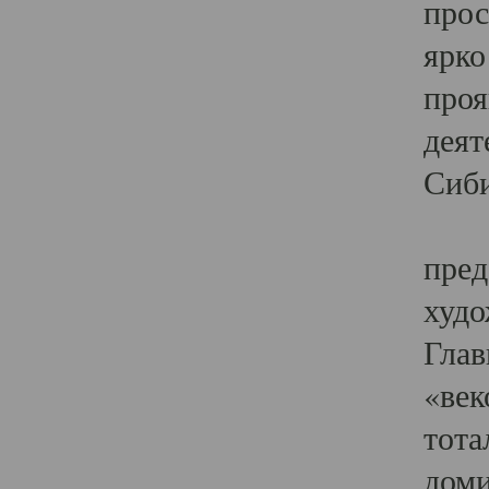
прос
ярко
проя
деят
Сиби
Одн
пред
худо
Глав
«век
тота
доми