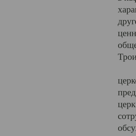
хара
друг
ценн
обще
Трои
Ярк
церк
пред
церк
сотр
обсу