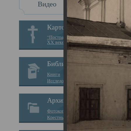
Видео
Св
Картотека
Свя
“Пострадавшие за веру в
XX веке на Севере”
23.12.
Сего
Библиотека
мере
Книги
целе
Исследования
резу
Архив
памя
Фотокопии дел
Арха
Крестные ходы
борь