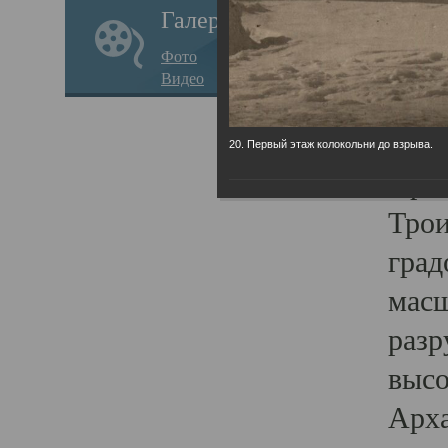
Галерея
годо
Фото
прав
Видео
кафе
Воз
20. Первый этаж колокольни до взрыва.
Арха
Трои
град
масш
разр
высо
Арха