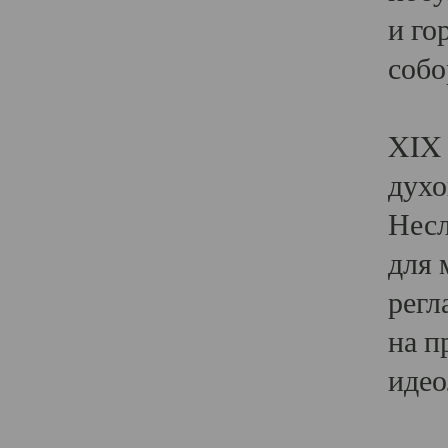
и го
собо
Явл
XIX 
духо
Несл
для 
регл
на п
идео
Поя