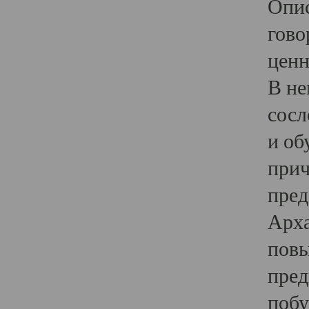
Опис
гово
ценн
В не
сосл
и об
прич
пред
Арха
повы
пред
побу