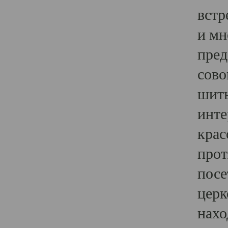
встр
и мн
пред
сово
шить
инте
крас
прот
посе
церк
нахо