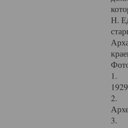
кото
Н. Е
стар
Арха
крае
Фот
1. С
1929 
2. Р
Архе
3. Ф