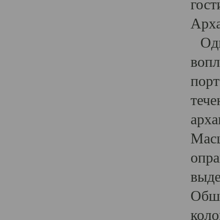
гост
Арха
Один
вопл
порт
тече
арха
Масш
опра
выде
Обши
коло