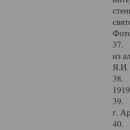
стен
свят
Фото
37. 
из а
Я.И. 
38. 
1919
39. 
г. А
40. 