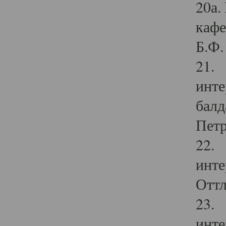
20а.
кафе
Б.Ф. 
21. 
инте
балд
Петр
22. 
инте
Оттл
23. 
инте