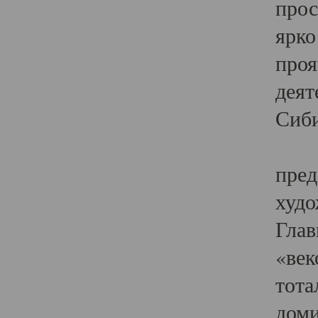
прос
ярко
проя
деят
Сиби
Одн
пред
худо
Глав
«век
тота
доми