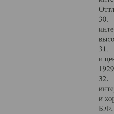
Оттл
30. 
инте
высо
31. 
и це
1929 
32. 
инте
и хо
Б.Ф. 