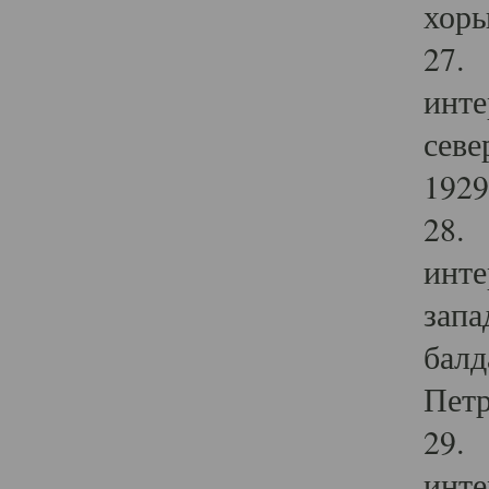
хоры
27. 
инте
севе
1929 
28. 
инте
запа
балд
Петр
29. 
инте