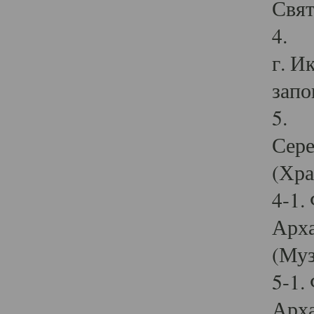
Свят
4. И
г. И
запо
5. И
Сере
(Хра
4-1.
Арха
(Муз
5-1.
Арха