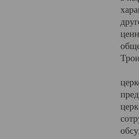
хара
друг
ценн
обще
Трои
Ярк
церк
пред
церк
сотр
обсу