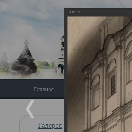
23
из
45
Главная
Экскурсия
Главная
Галерея