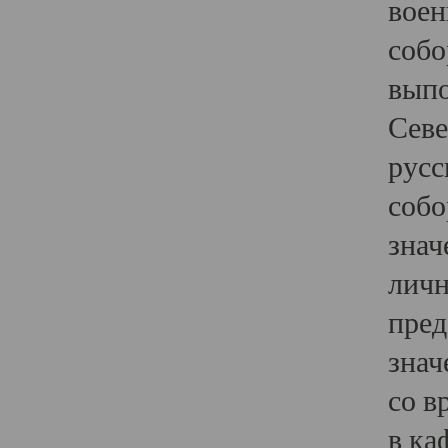
воен
собо
выпо
Севе
русс
собо
знач
личн
пред
знач
со в
в ка