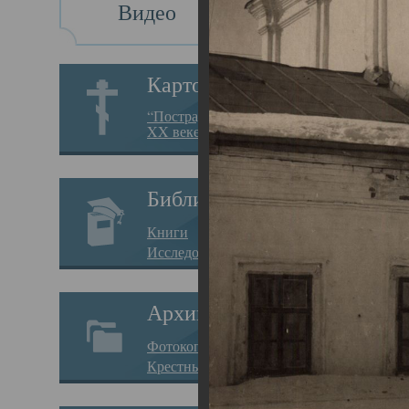
Видео
Св
Картотека
Свя
“Пострадавшие за веру в
XX веке на Севере”
23.12.
Сего
Библиотека
мере
Книги
целе
Исследования
резу
Архив
памя
Фотокопии дел
Арха
Крестные ходы
борь