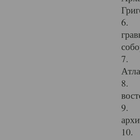
Григ
6. П
грав
собо
7. Г
Атла
8. С
вост
9. С
архи
10. 