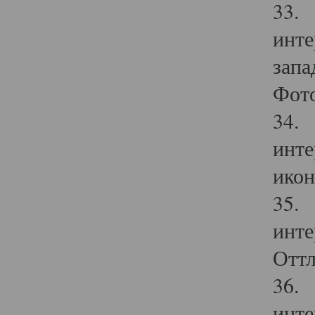
33. 
инте
запа
Фото
34. 
инте
икон
35. 
инте
Оттл
36. 
инте