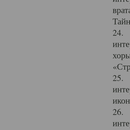
врат
Тайн
24. 
инте
хоры
«Стр
25. 
инте
икон
26. 
инте