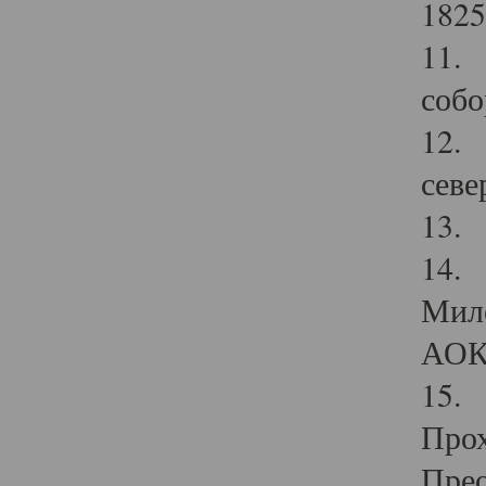
1825
11.
собо
12. 
севе
13.
14. 
Мило
АОК
15. 
Прох
Прео