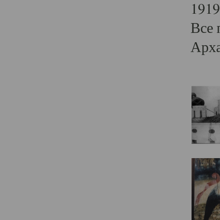
1919
Все 
Арха