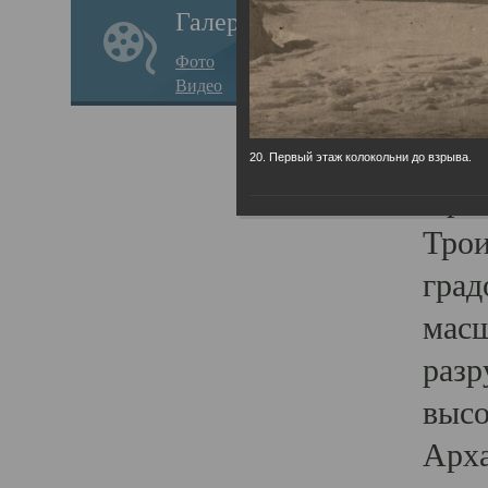
Галерея
годо
Фото
прав
Видео
кафе
Воз
20. Первый этаж колокольни до взрыва.
Арха
Трои
град
масш
разр
высо
Арха