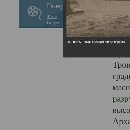
Галерея
годо
Фото
прав
Видео
кафе
Воз
20. Первый этаж колокольни до взрыва.
Арха
Трои
град
масш
разр
высо
Арха