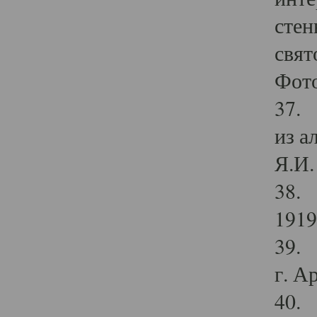
стен
свят
Фото
37. 
из а
Я.И. 
38. 
1919
39. 
г. А
40. 