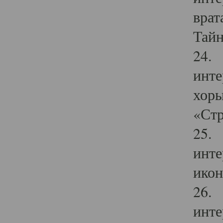
врат
Тайн
24. 
инте
хоры
«Стр
25. 
инте
икон
26. 
инте