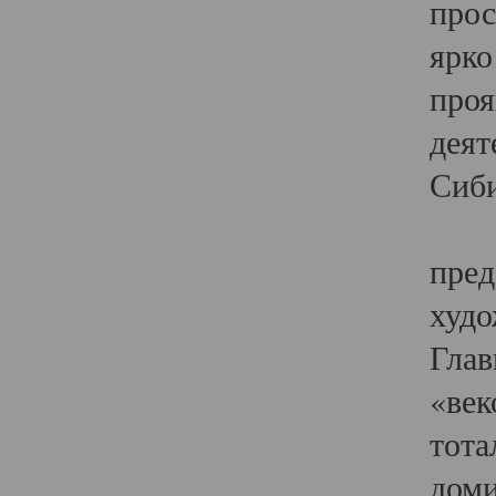
прос
ярко
проя
деят
Сиби
Одн
пред
худо
Глав
«век
тота
доми