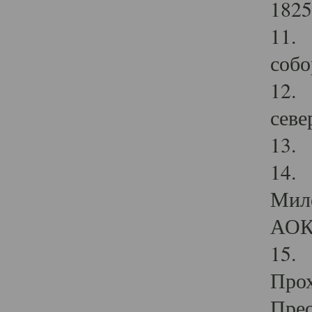
1825
11.
собо
12. 
севе
13.
14. 
Мило
АОК
15. 
Прох
Прео