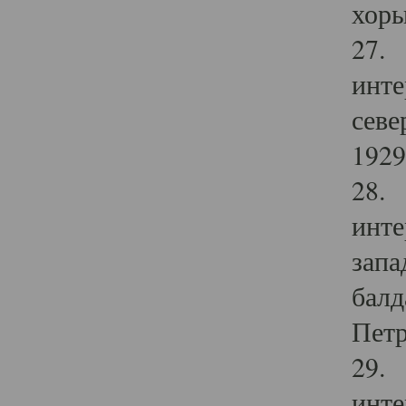
хоры
27. 
инте
севе
1929 
28. 
инте
запа
балд
Петр
29. 
инте