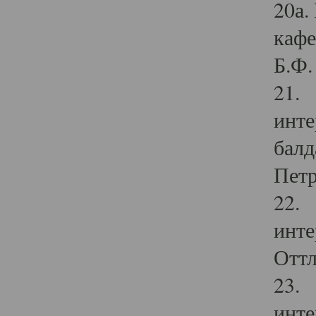
20а.
кафе
Б.Ф. 
21. 
инте
балд
Петр
22. 
инте
Оттл
23. 
инте