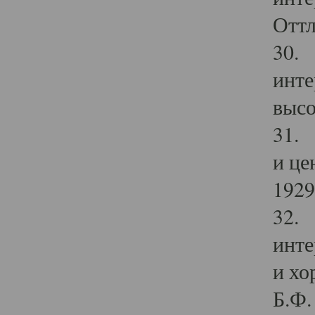
Оттл
30. 
инте
высо
31. 
и це
1929 
32. 
инте
и хо
Б.Ф. 