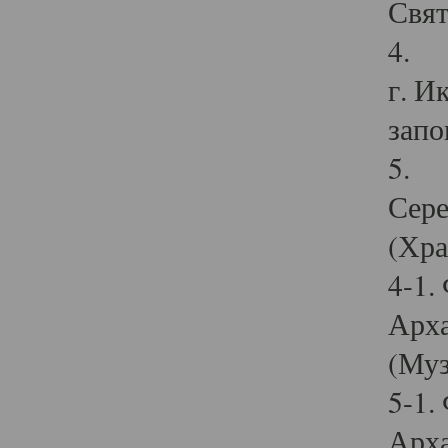
Свят
4. И
г. И
запо
5. И
Сере
(Хра
4-1.
Арха
(Муз
5-1.
Арха