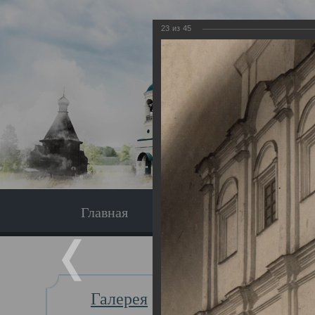
23
из
45
Главная
Экскурсия
Главная
Галерея