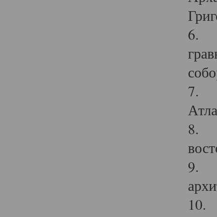
Григ
6. П
грав
собо
7. Г
Атла
8. С
вост
9. С
архи
10. 