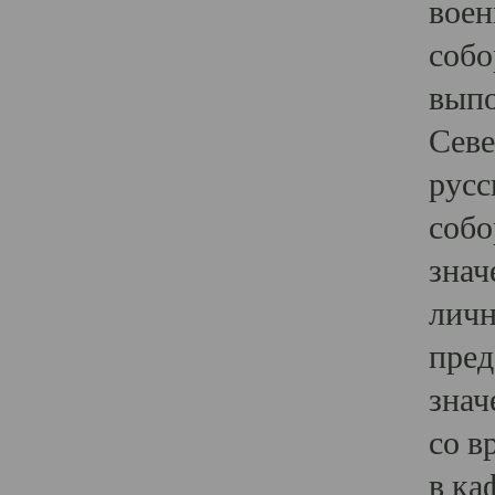
воен
собо
выпо
Севе
русс
собо
знач
личн
пред
знач
со в
в ка