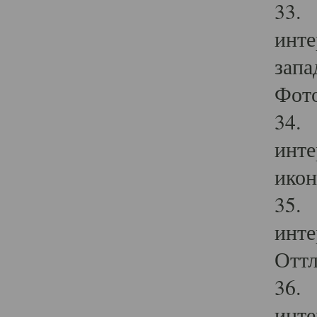
33. 
инте
запа
Фото
34. 
инте
икон
35. 
инте
Оттл
36. 
инте