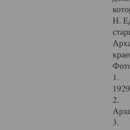
кото
Н. Е
стар
Арха
крае
Фот
1. С
1929 
2. Р
Архе
3. Ф