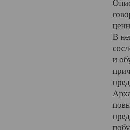
Опис
гово
ценн
В не
сосл
и об
прич
пред
Арха
повы
пред
побу