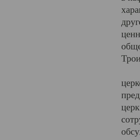
хара
друг
ценн
обще
Трои
Ярк
церк
пред
церк
сотр
обсу