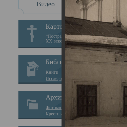
Видео
Св
Картотека
Свя
“Пострадавшие за веру в
XX веке на Севере”
23.12.
Сего
Библиотека
мере
Книги
целе
Исследования
резу
Архив
памя
Фотокопии дел
Арха
Крестные ходы
борь