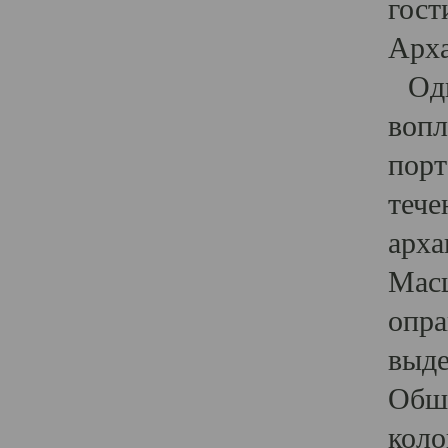
гост
Арха
Один
вопл
порт
тече
арха
Масш
опра
выде
Обши
коло