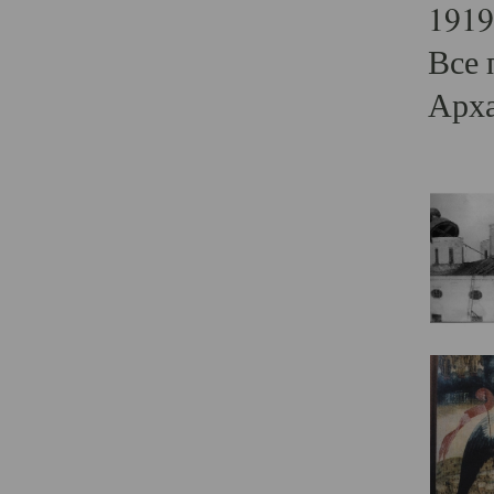
1919
Все 
Арха