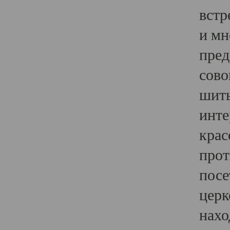
встр
и мн
пред
сово
шить
инте
крас
прот
посе
церк
нахо