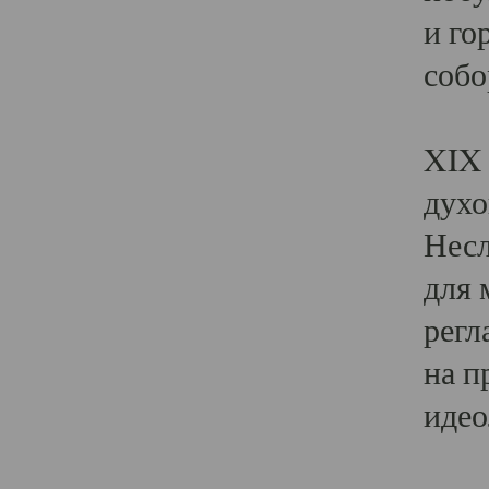
и го
собо
Явл
XIX 
духо
Несл
для 
регл
на п
идео
Поя