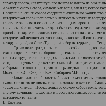
характер собора, как культурного центра взявшего на себя вы
Архангельского Севера, символа как веры, так и глубокого па
Неслучайно, описи собора содержат значительное количество п
исторической сопричастностью к личностям крупных государс
власти. В этой связи особенное значение для горожан приобре
временем большая часть которых была сосредоточена в кафедр
приобрели характер религиозного поклонения царским святыня
исторической ценностью этих гражданских вещей они подчер
которую приобрел Свято Троицкий собор на территории Север
Ярким подтверждением единения соборной церковной ис
стали и представители соборного притча, наполнившие служ
шла на сотрудничество с городской властью, на совместное о
создание научных, просветительских и благотворительных со
соборная интеллигенция проявила в развертывании просветит
Молчанов К.С., Смирнов В.А , Сибирцев М.И. и т.д.
Однако, для новой советской власти храм представляющи
художественную ценность, хотя и находился в ведении Главн
«вековым хламом». Последующая за сломом собора волна тотал
систему доминант – духовных и пространственных ориентиров,
историческая память.
Н. Едовина,