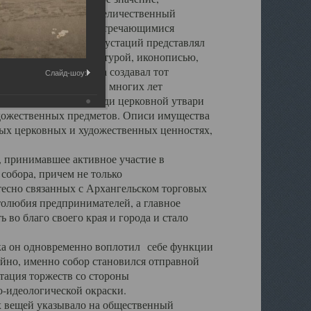
города. Обширный и величественный
ственными нигде не встречающимися
 символических инкрустаций представлял
 с живописью, скульптурой, иконописью,
ьер Троицкого храма создавал тот
Слайд-шоу:
обора, на протяжении многих лет
ице, библиотеке, среди церковной утвари
удожественных предметов. Описи имущества
ьных церковных и художественных ценностях,
, принимавшее активное участие в
собора, причем не только
 тесно связанных с Архангельском торговых
толюбия предпринимателей, а главное
во благо своего края и города и стало
 он одновременно воплотил себе функции
айно, именно собор становился отправной
тация торжеств со стороны
-идеологической окраски.
вещей указывало на общественный