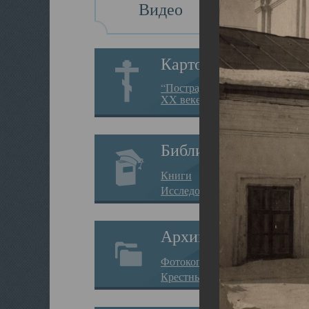
Видео
Картотека
“Пострадавшие за веру в
XX веке на Севере”
Библиотека
Книги
Исследования
Архив
Фотокопии дел
Крестные ходы