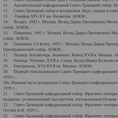
11. Архангельский кафедральный Свято-Троицкий собор. Цен
12. Свято-Троицкий собор и колокольня. Вид с запада и север
13. Омофор XIV-XV вв. Византия. АОКМ.;
14. Воздух. 1692 г. Москва. Вклад Дарьи Прохоровны Мило
собор. АОКМ.;
15. Покровец. 1692 г. Москва. Вклад Дарьи Прохоровны Ми
собор. АОКМ.;
16. Покровец. Се ягнец. 1692 г. Москва. Вклад Дарьи Прох
Преображенский собор. АОКМ.;
17. Палица. Богоматерь. Знамение. Конец XVII в. Москва. 
18. Палица. Успение. XVII в. Север. Вклад Ивана Кузвлева 
19. Епитрахиль. XVI-XVII вв. Москва. АОКМ;
20. Первый этаж колокольни Свято-Троицкого кафедрального
1929 г.;
20а. Нижняя часть колокольни Свято-Троицкого кафедрального
1929 г.;
21. Свято-Троицкий кафедральный собор. Фрагмент интерьер
балдахин, установленный над крестом, поставленным Петром I
22. Свято-Троицкий кафедральный собор. Фрагмент интерьер
Оттлие Б.Ф. 1929 г.;
23. Свято-Троицкий кафедральный собор. Фрагмент интерье