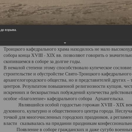
заслуженно выделяя из многочисленных культовых построек 
иконостас украшенный колоннами ионического стиля, с един
царскими вратами, изящным фронтоном и множеством резных,
собой поистине художественную ценность. В совокупности же
шитьем, многочисленными предметами церковной утвари интер
 до взрыва.
неповторимый красочный ансамбль декоративного убранства с
поражающий воображение своих посетителей. В соборной ризн
Троицкого кафедрального храма находилось не мало высокох
собора конца XVIII - XIX вв. позволяют говорить о значител
скопившемся в соборе за долгие годы.
В немалой степени этому способствовало купеческое сословие
строительстве и обустройстве Свято-Троицкого кафедрального 
архангелогородского общества, но и представителей других –
центров. Результатом повышенной религиозности купцов, чес
искренних и бескорыстных побуждений купечества действовать 
особое «благолепие» кафедрального собора Архангельска.
Являвшийся особой гордостью горожан XVIII - XIX века
духовного, культурно и общественного центра города. Неслуч
точкой для многочисленных городских праздников, а регламен
власти сказывалась на придании праздникам конфессионально
Появление в соборе гражданских и даже сугубо военных 