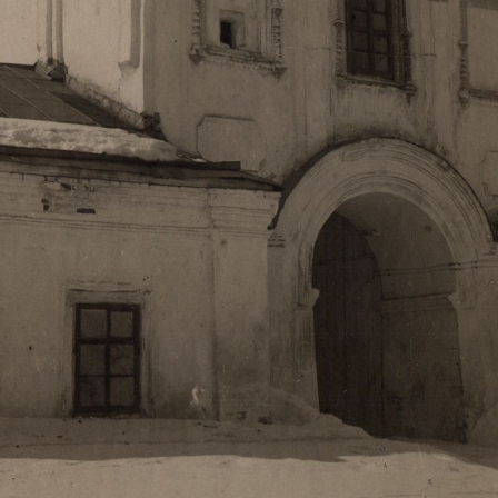
Свято-Троицкий собор
Свято-Троицкий собор Архангельска
23.12.2015
Сегодня мы можем говорить, что Архангельск в большей мере,
пострадал от целенаправленных систематических разрушений,
выдающихся памятников архитектуры. Больше всего по старом
вызванная борьбой с религией, набравшая особую силу в конце
разрушение православного центра архангельской губернии - а
собора Архангельска.
Возникнув в начале XVIII века в центре Архангельск
двухэтажный Троицкий собор, сразу превратился в зрительну
XVIII веке по масштабам ему не было равных на Севере. Впл
оставался самым высоким и значительным из городских строе
второе место, после гостиных дворов, в градостроительной ка
Один из самых больших и светлых соборов России воплотил в
портового города с отраженными в ней архитектурными тече
архангелогородской школы церковного зодчества.
Масштабность, благолепие и богатство собора, вполне оправды