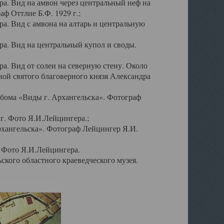
а. Вид на амвон через центральный неф на
аф Оттлие Б.Ф. 1929 г.;
. Вид с амвона на алтарь и центральную
а. Вид на центральный купол и своды.
. Вид от солеи на северную стену. Около
ой святого благоверного князя Александра
бома «Виды г. Архангельска». Фотограф
г. Фото Я.И.Лейцингера.;
рхангельска». Фотограф Лейцингер Я.И.
. Фото Я.И.Лейцингера.
кого областного краеведческого музея.