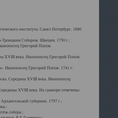
ического института. Санкт-Петербург, 1880
-Троицким Собором. Швеция. 1750 г.;
Иконописец Григорий Попов.
а XVIII века. Иконописец Григорий Попов.
». Иконописец Григорий Попов. 1741 г.
ска. Середина XVIII века. Иконописец
ередины XVIII века. На гравюре отмечены:
Архангельской губернии. 1797 г.;
ка.;
тёж собора.;
кварель В.Е.Галямина.;