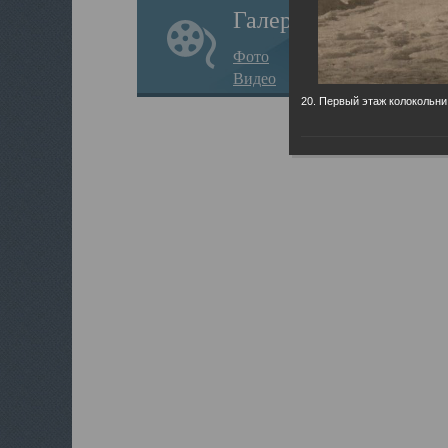
Галерея
Фото
Видео
20. Первый этаж колокольни