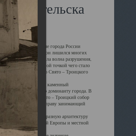
 Архангельска
 чем другие губернские города России
 в результате которых он лишился многих
у Архангельску ударила волна разрушения,
 20 –х годов. Отправной точкой чего стало
нсамбля кафедрального Свято – Троицкого
а, величественный каменный
ю и градостроительную доминанту города. В
оть до разрушения Свято – Троицкий собор
ний Архангельска, по праву занимающий
ртине Архангельска.
 себе яркую и своеобразную архитектуру
ниями России, Западной Европы и местной
вали его кафедральное значение,