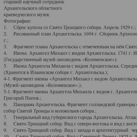
старший научный сотрудник
Архангельского областного
краеведческого музея.
Фотографии:
1. Сброс купола со Свято-Троицкого собора. Апрель 1929 г.;
2. Рисованный план Архангельска. 1694 г. Сборник Археолог
г.;
3. Фрагмент плана Архангельска с отмеченным на нём Свято
4. Икона. Архангел Михаил с видом Архангельска. 1741 г. 
(Государственный музей-заповедник «Коломенское»);
5. Икона Архангела Михаила с видом Архангельска. Середин
(Хранится в Ильинском соборе г. Архангельска.);
4-1. Фрагмент иконы «Архангел Михаил с видом Архангельска
(Музей-заповедник «Коломенское».);
5-1. Фрагмент иконы Архангела Михаила с видом г. Архангель
Григорий Попов.;
6. Панорама Архангельска. Фрагмент голландской гравюры с
собор Святой Троицы и колокольня собора.;
7. Генеральный вид губернского города Архангельска. Атлас 
8. Свято-Троицкий собор. Вид с северо-востока и вид с восто
9. Свято-Троицкий собор. Вид с запада и архитектурный чер
10. Свято-Троицкий собор. Вид с Северной Двины. 1825 г. А