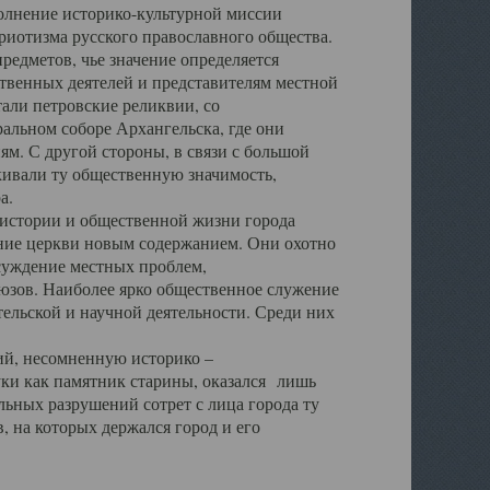
полнение историко-культурной миссии
триотизма русского православного общества.
редметов, чье значение определяется
твенных деятелей и представителям местной
тали петровские реликвии, со
альном соборе Архангельска, где они
м. С другой стороны, в связи с большой
кивали ту общественную значимость,
а.
тории и общественной жизни города
ение церкви новым содержанием. Они охотно
бсуждение местных проблем,
юзов. Наиболее ярко общественное служение
ельской и научной деятельности. Среди них
й, несомненную историко –
ауки как памятник старины, оказался лишь
ьных разрушений сотрет с лица города ту
 на которых держался город и его