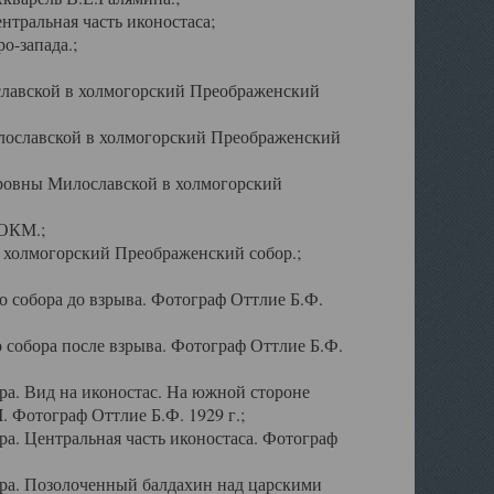
тральная часть иконостаса;
о-запада.;
славской в холмогорский Преображенский
лославской в холмогорский Преображенский
оровны Милославской в холмогорский
АОКМ.;
в холмогорский Преображенский собор.;
 собора до взрыва. Фотограф Оттлие Б.Ф.
 собора после взрыва. Фотограф Оттлие Б.Ф.
а. Вид на иконостас. На южной стороне
. Фотограф Оттлие Б.Ф. 1929 г.;
а. Центральная часть иконостаса. Фотограф
ра. Позолоченный балдахин над царскими