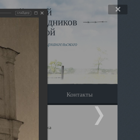
льный музей
слайдер
в и исповедников
рхангельской
влению митрополита Архангельского
горского Даниила
Вопрос-ответ
Контакты
ицкий собор Архангельска