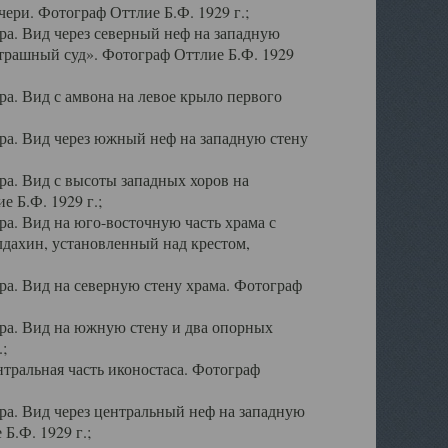
ери. Фотограф Оттлие Б.Ф. 1929 г.;
а. Вид через северный неф на западную
трашный суд». Фотограф Оттлие Б.Ф. 1929
. Вид с амвона на левое крыло первого
а. Вид через южный неф на западную стену
а. Вид с высоты западных хоров на
 Б.Ф. 1929 г.;
а. Вид на юго-восточную часть храма с
дахин, установленный над крестом,
а. Вид на северную стену храма. Фотограф
ра. Вид на южную стену и два опорных
;
тральная часть иконостаса. Фотограф
а. Вид через центральный неф на западную
Б.Ф. 1929 г.;