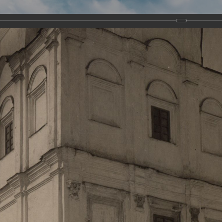
Виртуа
Новомученико
Земли А
Сайт создан по благосло
и Холмо
Наследники
Галерея
Главная
Галерея
Храмы-мученики Архангельска
Свято-Тро