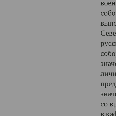
воен
собо
выпо
Севе
русс
собо
знач
личн
пред
знач
со в
в ка