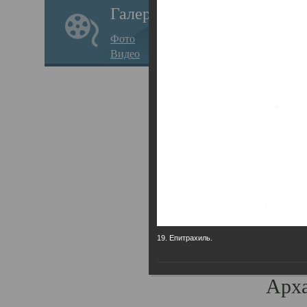
Галерея
годо
Фото
прав
Видео
кафе
Воз
Арха
Трои
град
масш
разр
19. Епитрахиль.
высо
Арха