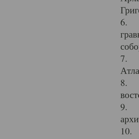
Григ
6. П
грав
собо
7. Г
Атла
8. С
вост
9. С
архи
10. 