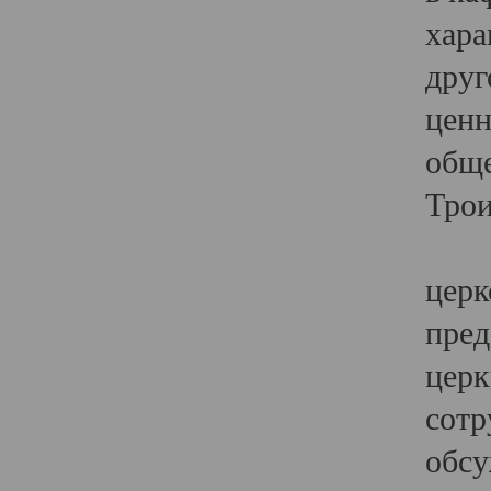
хара
друг
ценн
обще
Трои
Ярк
церк
пред
церк
сотр
обсу