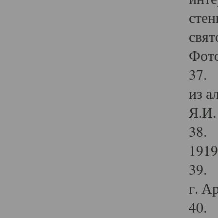
стен
свят
Фото
37. 
из а
Я.И. 
38. 
1919
39. 
г. А
40. 