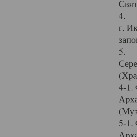
Свят
4. И
г. И
запо
5. И
Сере
(Хра
4-1.
Арха
(Муз
5-1.
Арха