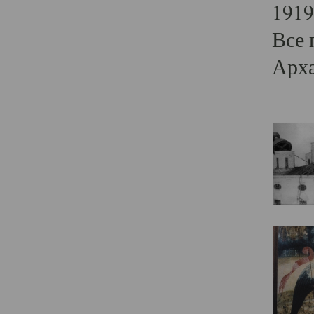
1919
Все 
Арха