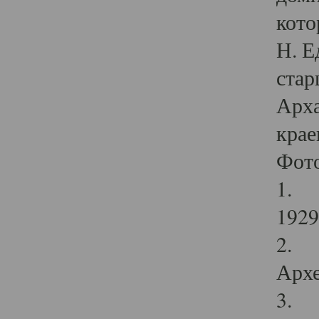
кото
Н. Е
стар
Арха
крае
Фот
1. С
1929 
2. Р
Архе
3. Ф