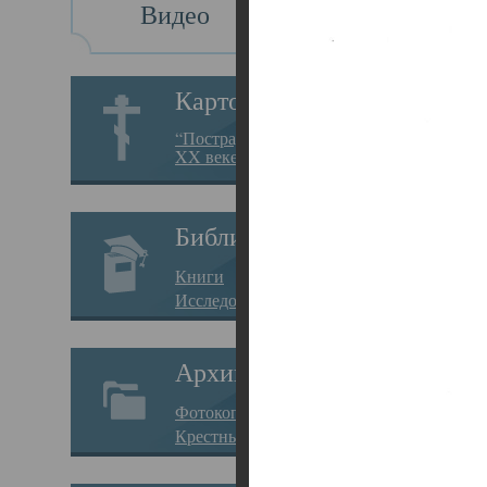
Видео
Св
Картотека
Свя
“Пострадавшие за веру в
XX веке на Севере”
23.12.
Сего
Библиотека
мере
Книги
целе
Исследования
резу
Архив
памя
Фотокопии дел
Арха
Крестные ходы
борь