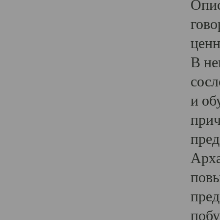
Опис
гово
ценн
В не
сосл
и об
прич
пред
Арха
повы
пред
побу