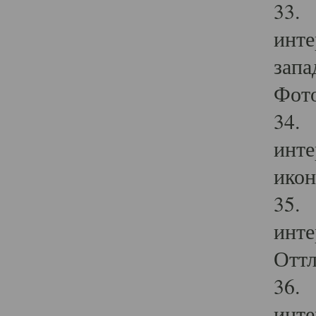
33. 
инте
запа
Фото
34. 
инте
икон
35. 
инте
Оттл
36. 
инте