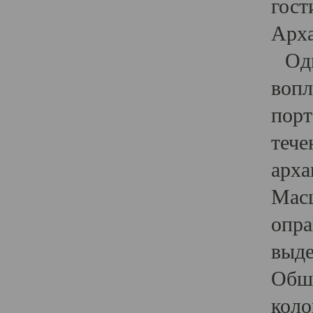
гост
Арха
Один
вопл
порт
тече
арха
Масш
опра
выде
Обши
коло