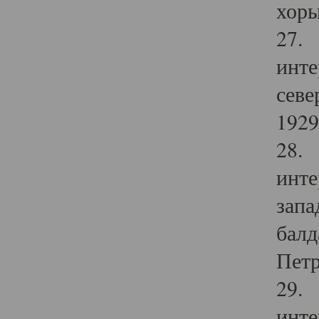
хоры
27. 
инте
севе
1929 
28. 
инте
запа
балд
Петр
29. 
инте