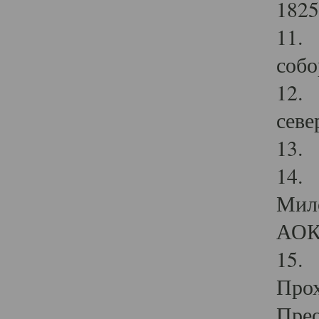
1825
11.
собо
12. 
севе
13.
14. 
Мило
АОК
15. 
Прох
Прео