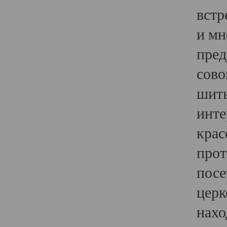
встр
и мн
пред
сово
шить
инте
крас
прот
посе
церк
нахо