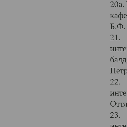
20а.
кафе
Б.Ф. 
21. 
инте
балд
Петр
22. 
инте
Оттл
23. 
инте