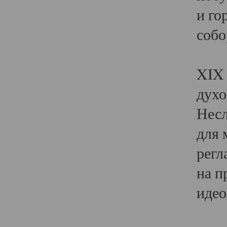
и го
собо
Явл
XIX 
духо
Несл
для 
регл
на п
идео
Поя