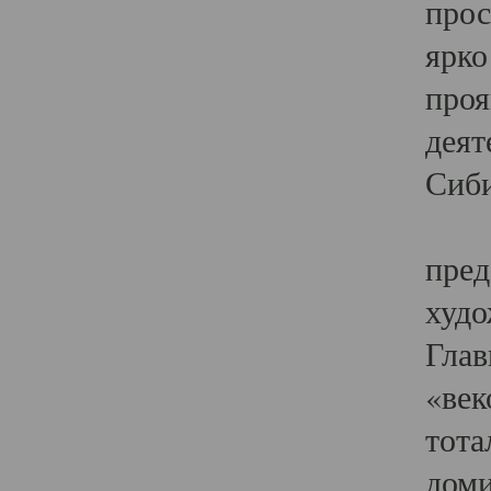
прос
ярко
проя
деят
Сиби
Одн
пред
худо
Глав
«век
тота
доми