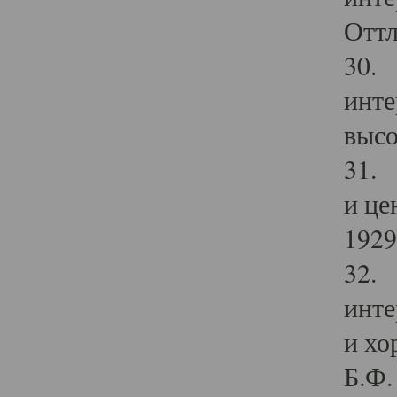
Оттл
30. 
инте
высо
31. 
и це
1929 
32. 
инте
и хо
Б.Ф. 