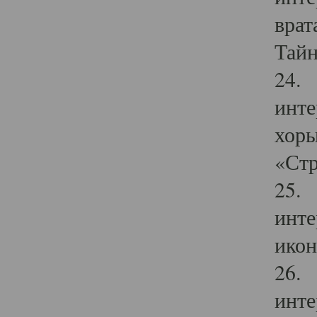
врат
Тайн
24. 
инте
хоры
«Стр
25. 
инте
икон
26. 
инте