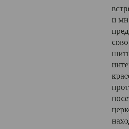
встр
и мн
пред
сово
шить
инте
крас
прот
посе
церк
нахо