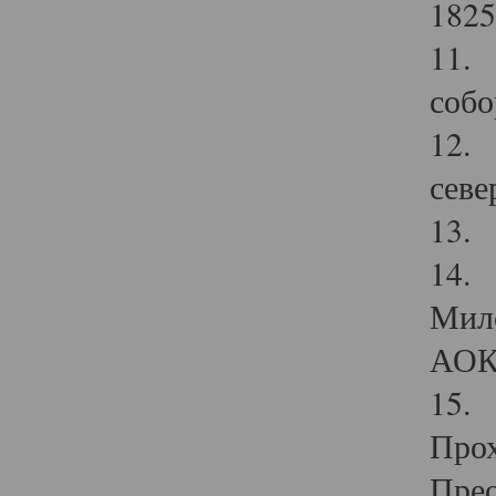
1825
11.
собо
12. 
севе
13.
14. 
Мило
АОК
15. 
Прох
Прео