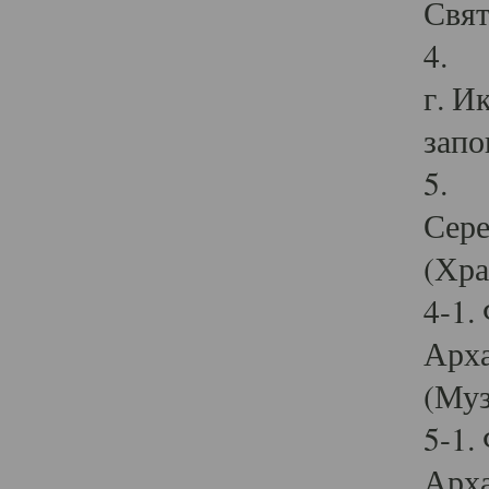
Свят
4. И
г. И
запо
5. И
Сере
(Хра
4-1.
Арха
(Муз
5-1.
Арха