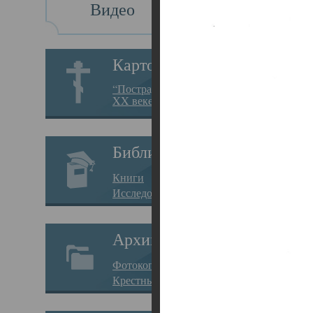
Видео
Св
Картотека
Свя
“Пострадавшие за веру в
XX веке на Севере”
23.12.
Сего
Библиотека
мере
Книги
целе
Исследования
резу
Архив
памя
Фотокопии дел
Арха
Крестные ходы
борь