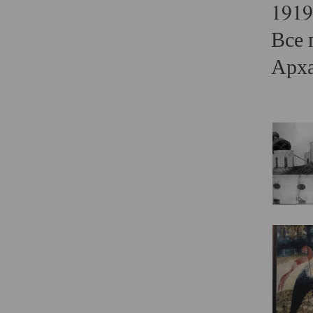
1919
Все 
Арха