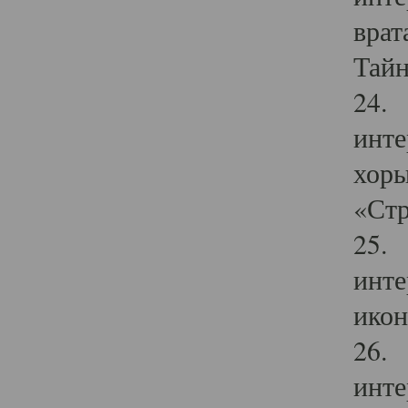
врат
Тайн
24. 
инте
хоры
«Стр
25. 
инте
икон
26. 
инте