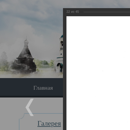
22
из
45
Главная
Экскурсия
Главная
Галерея