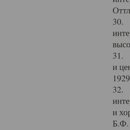
Оттл
30. 
инте
высо
31. 
и це
1929 
32. 
инте
и хо
Б.Ф. 