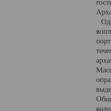
гост
Арха
Один
вопл
порт
тече
арха
Масш
опра
выде
Обши
коло