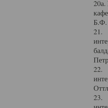
20а.
кафе
Б.Ф. 
21. 
инте
балд
Петр
22. 
инте
Оттл
23. 
инте