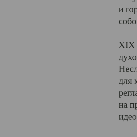
и го
собо
Явл
XIX 
духо
Несл
для 
регл
на п
идео
Поя