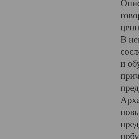
Опис
гово
ценн
В не
сосл
и об
прич
пред
Арха
повы
пред
побу