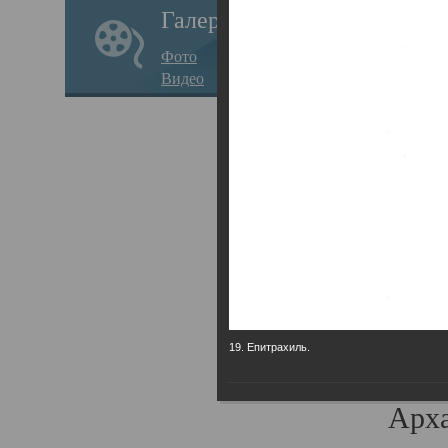
Галерея
годо
Фото
прав
Видео
кафе
Воз
Арха
Трои
град
масш
разр
19. Епитрахиль.
высо
Арха