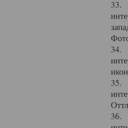
33. 
инте
запа
Фото
34. 
инте
икон
35. 
инте
Оттл
36. 
инте