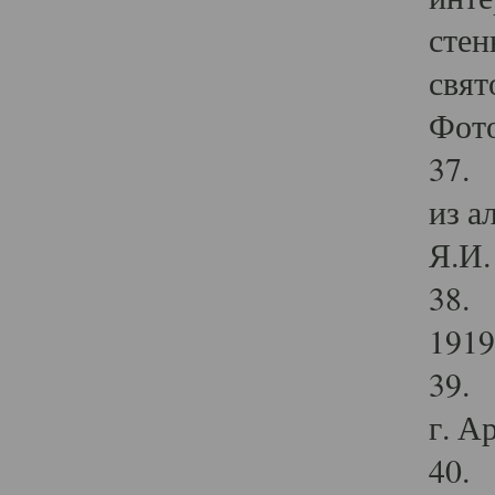
стен
свят
Фото
37. 
из а
Я.И. 
38. 
1919
39. 
г. А
40. 