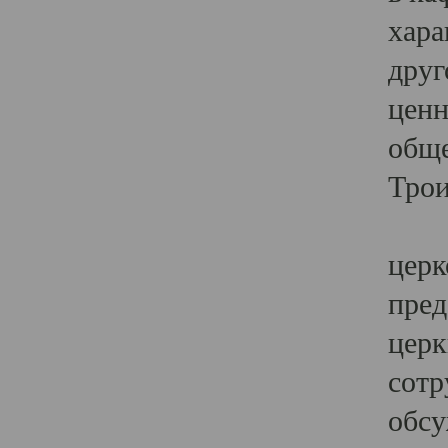
хара
друг
ценн
обще
Трои
Ярк
церк
пред
церк
сотр
обсу