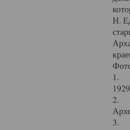
кото
Н. Е
стар
Арха
крае
Фот
1. С
1929 
2. Р
Архе
3. Ф