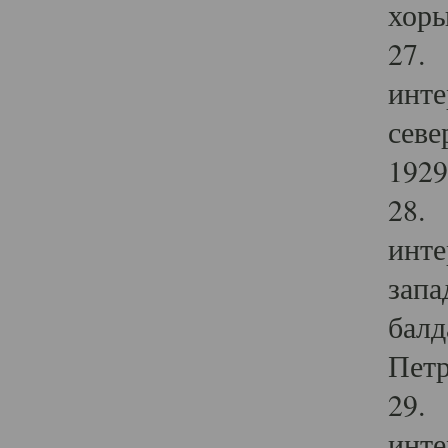
хоры
27. 
инте
севе
1929 
28. 
инте
запа
балд
Петр
29. 
инте