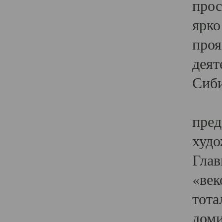
прос
ярко
проя
деят
Сиби
Одн
пред
худо
Глав
«век
тота
доми