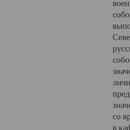
воен
собо
выпо
Севе
русс
собо
знач
личн
пред
знач
со в
в ка