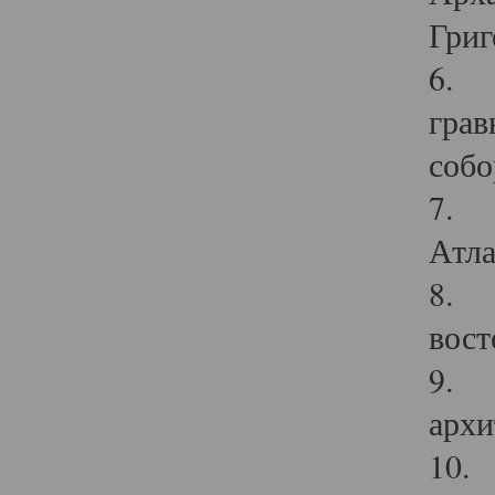
Григ
6. П
грав
собо
7. Г
Атла
8. С
вост
9. С
архи
10. 