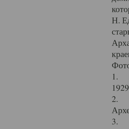
кото
Н. Е
стар
Арха
крае
Фот
1. С
1929 
2. Р
Архе
3. Ф