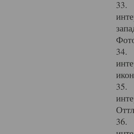
33. 
инте
запа
Фото
34. 
инте
икон
35. 
инте
Оттл
36. 
инте