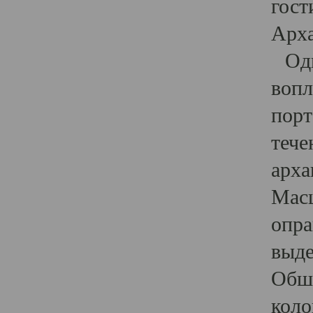
гост
Арха
Один
вопл
порт
тече
арха
Масш
опра
выде
Обши
коло