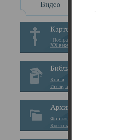
Видео
Св
Картотека
Свя
“Пострадавшие за веру в
XX веке на Севере”
23.12.
Сего
Библиотека
мере
Книги
целе
Исследования
резу
Архив
памя
Фотокопии дел
Арха
Крестные ходы
борь