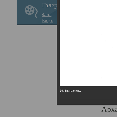
Галерея
годо
Фото
прав
Видео
кафе
Воз
Арха
Трои
град
масш
разр
19. Епитрахиль.
высо
Арха