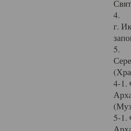
Свят
4. И
г. И
запо
5. И
Сере
(Хра
4-1.
Арха
(Муз
5-1.
Арха