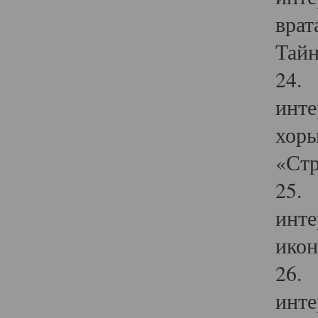
врат
Тайн
24. 
инте
хоры
«Стр
25. 
инте
икон
26. 
инте