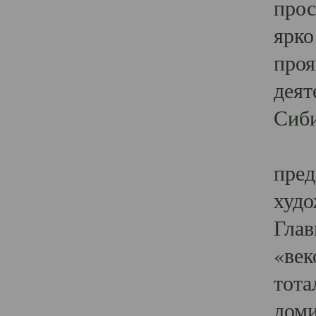
прос
ярко
проя
деят
Сиби
Одн
пред
худо
Глав
«век
тота
доми