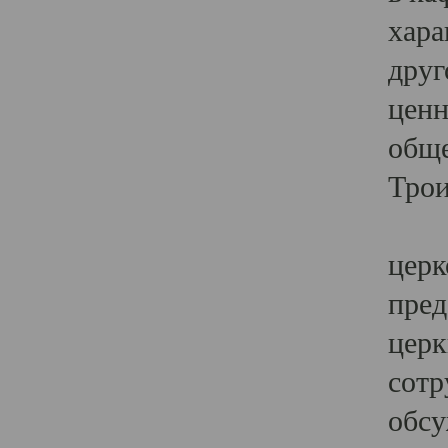
хара
друг
ценн
обще
Трои
Ярк
церк
пред
церк
сотр
обсу