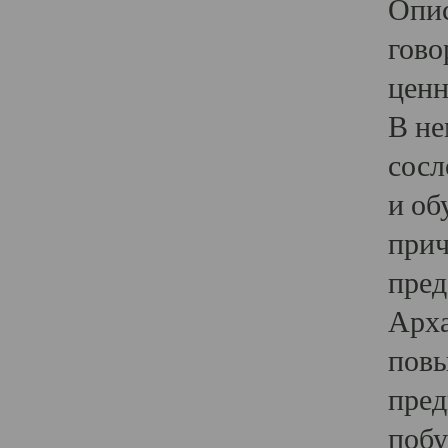
Опис
гово
ценн
В не
сосл
и об
прич
пред
Арха
повы
пред
побу