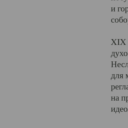
и го
собо
Явл
XIX 
духо
Несл
для 
регл
на п
идео
Поя