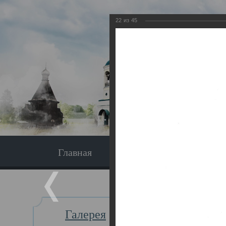
22
из
45
Главная
Экскурсия
Главная
Галерея