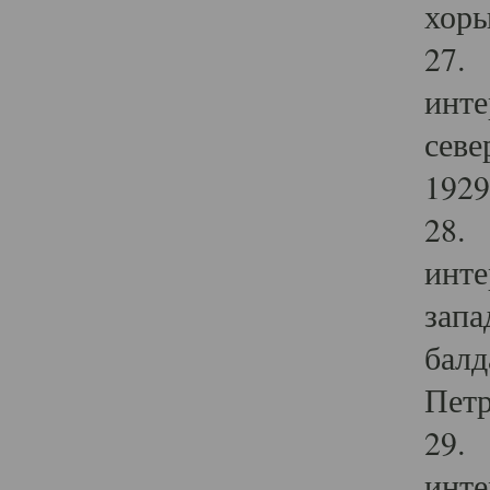
хоры
27. 
инте
севе
1929 
28. 
инте
запа
балд
Петр
29. 
инте