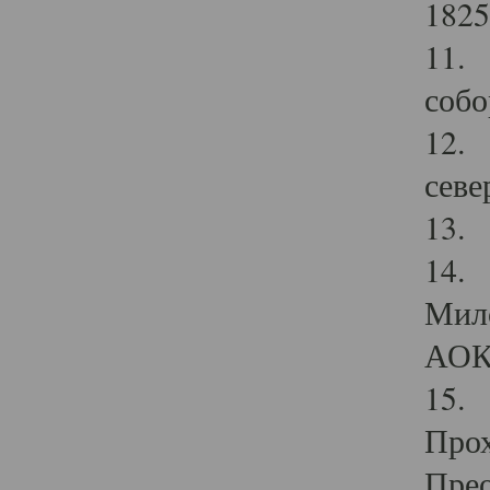
1825
11.
собо
12. 
севе
13.
14. 
Мило
АОК
15. 
Прох
Прео