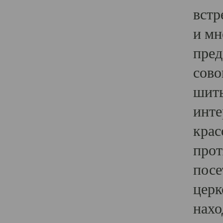
встр
и мн
пред
сово
шить
инте
крас
прот
посе
церк
нахо