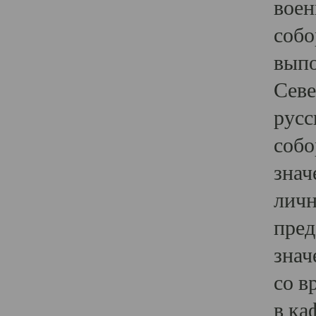
воен
собо
выпо
Севе
русс
собо
знач
личн
пред
знач
со в
в ка