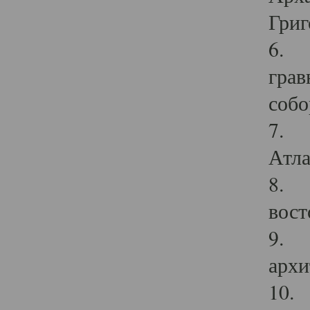
Григ
6. П
грав
собо
7. Г
Атла
8. С
вост
9. С
архи
10. 