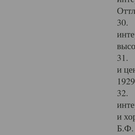
Оттл
30. 
инте
высо
31. 
и це
1929 
32. 
инте
и хо
Б.Ф. 