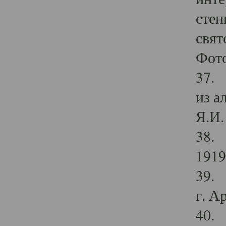
стен
свят
Фото
37. 
из а
Я.И. 
38. 
1919
39. 
г. А
40. 