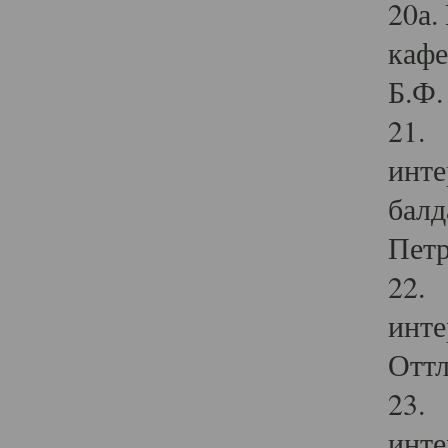
20а.
кафе
Б.Ф. 
21. 
инте
балд
Петр
22. 
инте
Оттл
23. 
инте