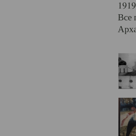
1919
Все 
Арха