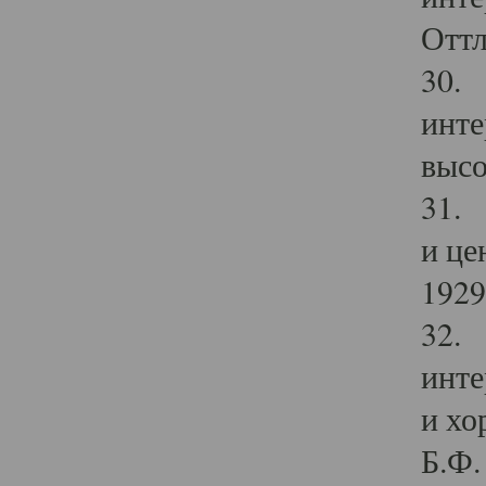
Оттл
30. 
инте
высо
31. 
и це
1929 
32. 
инте
и хо
Б.Ф. 