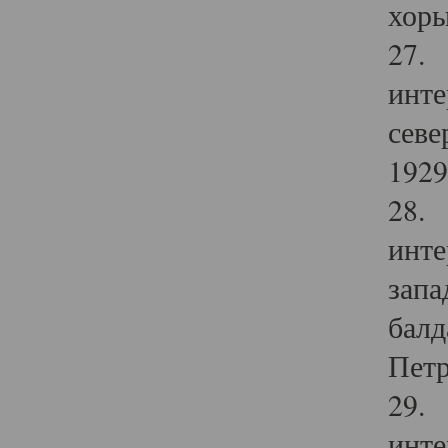
хоры
27. 
инте
севе
1929 
28. 
инте
запа
балд
Петр
29. 
инте