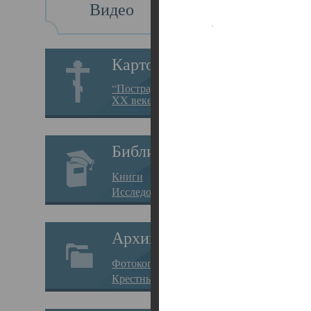
Видео
Св
Картотека
Свя
“Пострадавшие за веру в
XX веке на Севере”
23.12.
Сего
Библиотека
мере
Книги
целе
Исследования
резу
Архив
памя
Фотокопии дел
Арха
Крестные ходы
борь