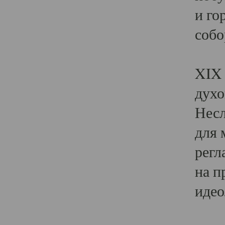
и го
собо
Явл
XIX 
духо
Несл
для 
регл
на п
идео
Поя