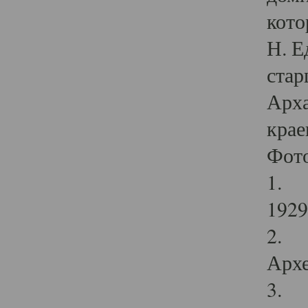
кото
Н. Е
стар
Арха
крае
Фот
1. С
1929 
2. Р
Архе
3. Ф