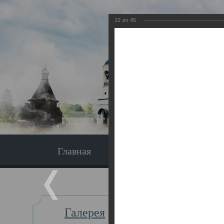
22
из
45
Главная
Экскурсия
Главная
Галерея