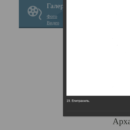
Галерея
годо
Фото
прав
Видео
кафе
Воз
Арха
Трои
град
масш
разр
19. Епитрахиль.
высо
Арха