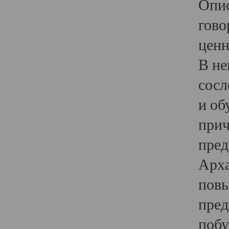
Опис
гово
ценн
В не
сосл
и об
прич
пред
Арха
повы
пред
побу