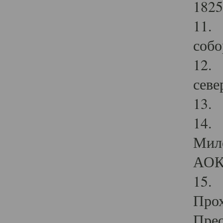
1825
11.
собо
12. 
севе
13.
14. 
Мило
АОК
15. 
Прох
Прео