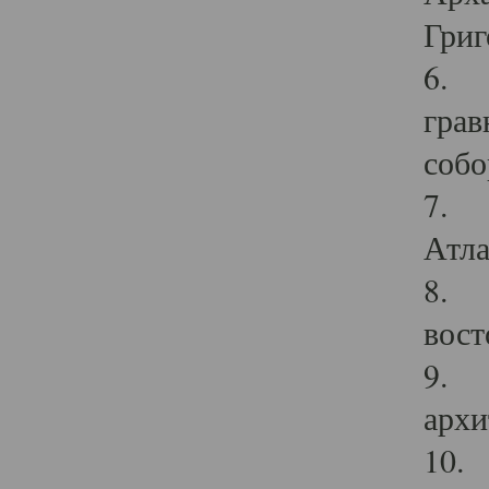
Григ
6. П
грав
собо
7. Г
Атла
8. С
вост
9. С
архи
10. 