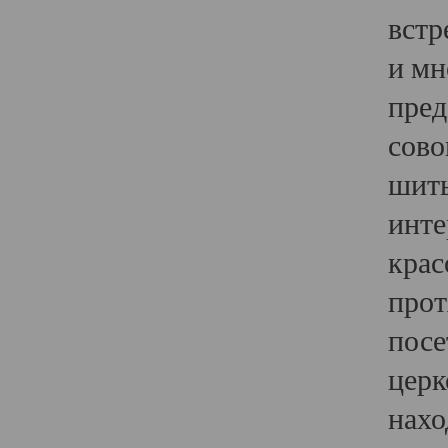
встр
и мн
пред
сово
шить
инте
крас
прот
посе
церк
нахо