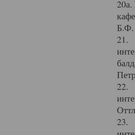
20а.
кафе
Б.Ф. 
21. 
инте
балд
Петр
22. 
инте
Оттл
23. 
инте