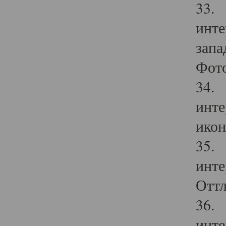
33. 
инте
запа
Фото
34. 
инте
икон
35. 
инте
Оттл
36. 
инте