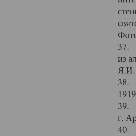
стен
свят
Фото
37. 
из а
Я.И. 
38. 
1919
39. 
г. А
40. 