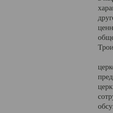
хара
друг
ценн
обще
Трои
Ярк
церк
пред
церк
сотр
обсу