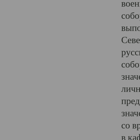
воен
собо
выпо
Севе
русс
собо
знач
личн
пред
знач
со в
в ка