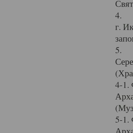
Свят
4. И
г. И
запо
5. И
Сере
(Хра
4-1.
Арха
(Муз
5-1.
Арха