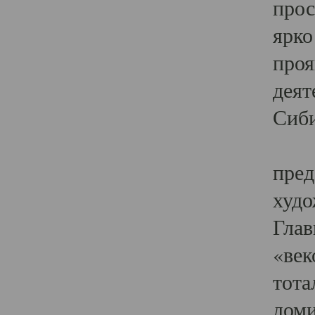
прос
ярко
проя
деят
Сиби
Одн
пред
худо
Глав
«век
тота
доми