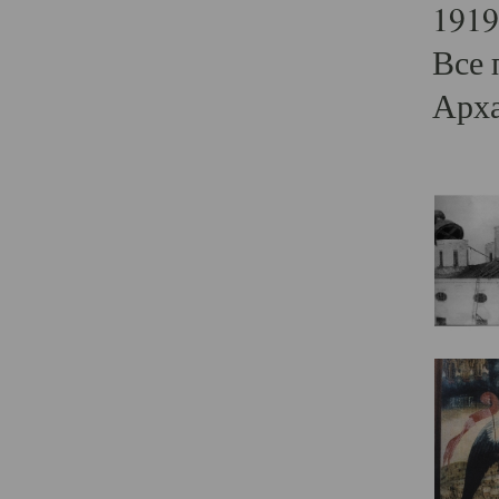
1919
Все 
Арха