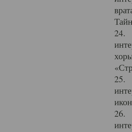
врат
Тайн
24. 
инте
хоры
«Стр
25. 
инте
икон
26. 
инте