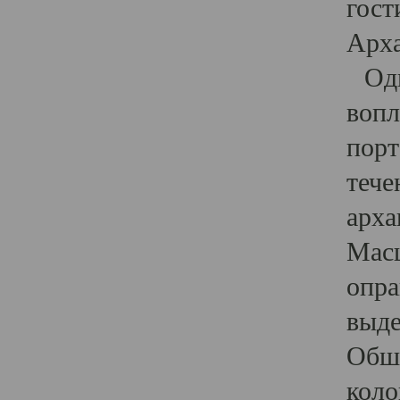
гост
Арха
Один
вопл
порт
тече
арха
Масш
опра
выде
Обши
коло