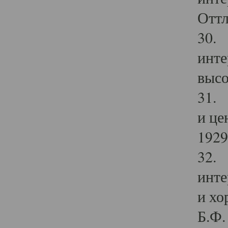
Оттл
30. 
инте
высо
31. 
и це
1929 
32. 
инте
и хо
Б.Ф. 