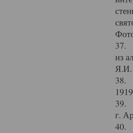
стен
свят
Фото
37. 
из а
Я.И. 
38. 
1919
39. 
г. А
40. 