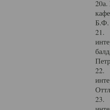
20а.
кафе
Б.Ф. 
21. 
инте
балд
Петр
22. 
инте
Оттл
23. 
инте