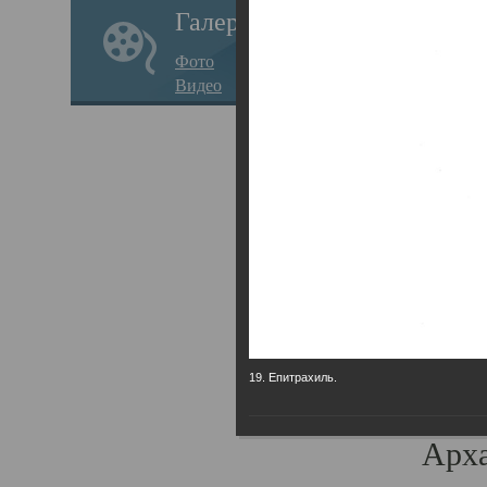
Галерея
годо
Фото
прав
Видео
кафе
Воз
Арха
Трои
град
масш
разр
19. Епитрахиль.
высо
Арха