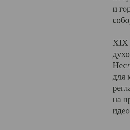
и го
собо
Явл
XIX 
духо
Несл
для 
регл
на п
идео
Поя