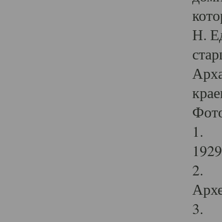
кото
Н. Е
стар
Арха
крае
Фот
1. С
1929 
2. Р
Архе
3. Ф