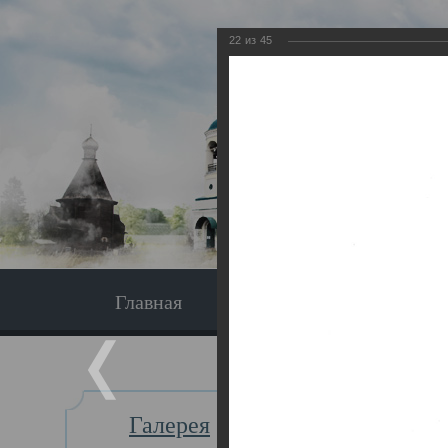
22
из
45
Главная
Экскурсия
Главная
Галерея