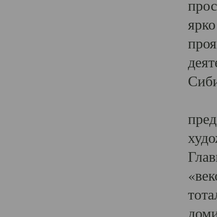
прос
ярко
проя
деят
Сиби
Одн
пред
худо
Глав
«век
тота
доми