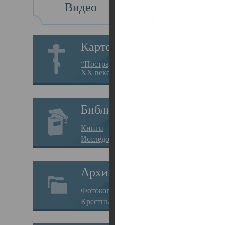
Видео
Св
Картотека
Свя
“Пострадавшие за веру в
XX веке на Севере”
23.12.
Сего
Библиотека
мере
Книги
целе
Исследования
резу
Архив
памя
Фотокопии дел
Арха
Крестные ходы
борь