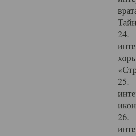
врат
Тайн
24. 
инте
хоры
«Стр
25. 
инте
икон
26. 
инте