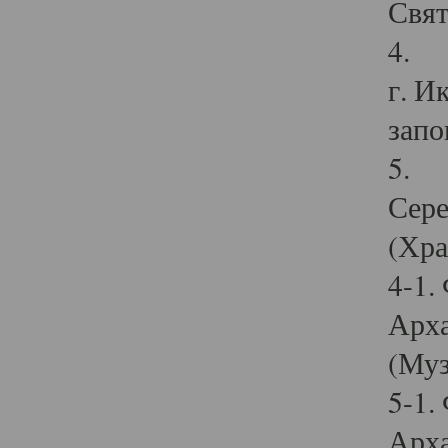
Свят
4. И
г. И
запо
5. И
Сере
(Хра
4-1.
Арха
(Муз
5-1.
Арха