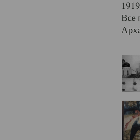
1919
Все 
Арха