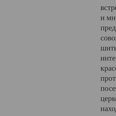
встр
и мн
пред
сово
шить
инте
крас
прот
посе
церк
нахо