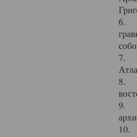
Григ
6. П
грав
собо
7. Г
Атла
8. С
вост
9. С
архи
10. 