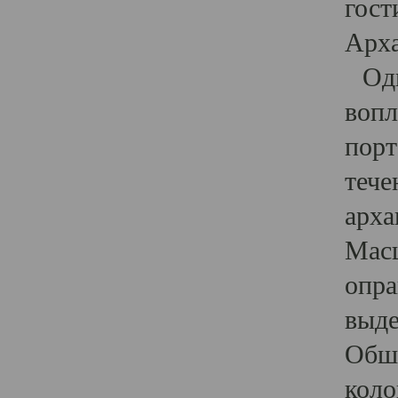
гост
Арха
Один
вопл
порт
тече
арха
Масш
опра
выде
Обши
коло