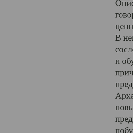
Опис
гово
ценн
В не
сосл
и об
прич
пред
Арха
повы
пред
побу