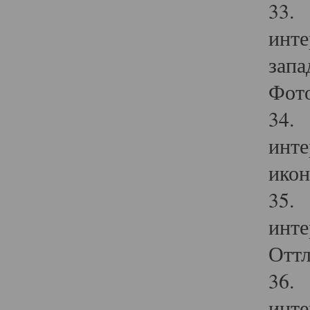
33. 
инте
запа
Фото
34. 
инте
икон
35. 
инте
Оттл
36. 
инте