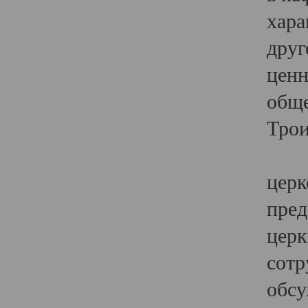
хара
друг
ценн
обще
Трои
Ярк
церк
пред
церк
сотр
обсу