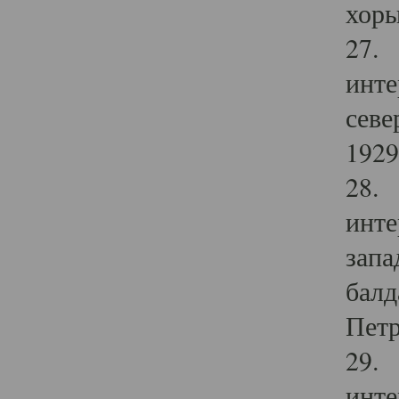
хоры
27. 
инте
севе
1929 
28. 
инте
запа
балд
Петр
29. 
инте