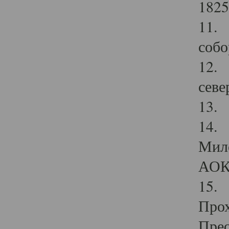
1825
11.
собо
12. 
севе
13.
14. 
Мило
АОК
15. 
Прох
Прео