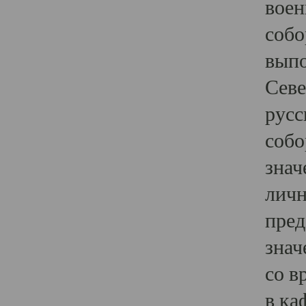
воен
собо
выпо
Севе
русс
собо
знач
личн
пред
знач
со в
в ка