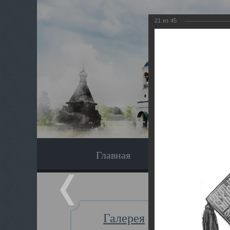
21
из
45
Главная
Экскурсия
Галерея