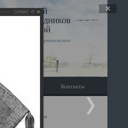
льный музей
слайдер
в и исповедников
рхангельской
влению митрополита Архангельского
горского Даниила
Вопрос-ответ
Контакты
ицкий собор Архангельска