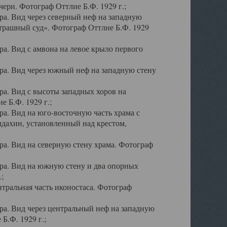
ери. Фотограф Оттлие Б.Ф. 1929 г.;
а. Вид через северный неф на западную
трашный суд». Фотограф Оттлие Б.Ф. 1929
. Вид с амвона на левое крыло первого
а. Вид через южный неф на западную стену
а. Вид с высоты западных хоров на
 Б.Ф. 1929 г.;
а. Вид на юго-восточную часть храма с
дахин, установленный над крестом,
а. Вид на северную стену храма. Фотограф
ра. Вид на южную стену и два опорных
;
тральная часть иконостаса. Фотограф
а. Вид через центральный неф на западную
Б.Ф. 1929 г.;