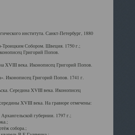
ического института. Санкт-Петербург, 1880
-Троицким Собором. Швеция. 1750 г.;
Иконописец Григорий Попов.
а XVIII века. Иконописец Григорий Попов.
». Иконописец Григорий Попов. 1741 г.
ска. Середина XVIII века. Иконописец
ередины XVIII века. На гравюре отмечены:
Архангельской губернии. 1797 г.;
ка.;
тёж собора.;
кварель В.Е.Галямина.;