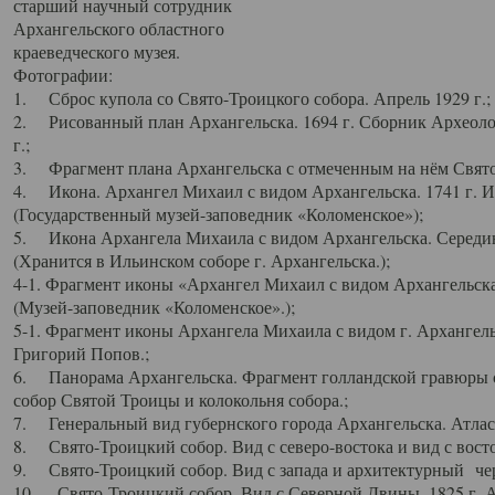
старший научный сотрудник
Архангельского областного
краеведческого музея.
Фотографии:
1. Сброс купола со Свято-Троицкого собора. Апрель 1929 г.;
2. Рисованный план Архангельска. 1694 г. Сборник Археолог
г.;
3. Фрагмент плана Архангельска с отмеченным на нём Свято
4. Икона. Архангел Михаил с видом Архангельска. 1741 г. 
(Государственный музей-заповедник «Коломенское»);
5. Икона Архангела Михаила с видом Архангельска. Середин
(Хранится в Ильинском соборе г. Архангельска.);
4-1. Фрагмент иконы «Архангел Михаил с видом Архангельска
(Музей-заповедник «Коломенское».);
5-1. Фрагмент иконы Архангела Михаила с видом г. Архангель
Григорий Попов.;
6. Панорама Архангельска. Фрагмент голландской гравюры с
собор Святой Троицы и колокольня собора.;
7. Генеральный вид губернского города Архангельска. Атлас 
8. Свято-Троицкий собор. Вид с северо-востока и вид с восто
9. Свято-Троицкий собор. Вид с запада и архитектурный чер
10. Свято-Троицкий собор. Вид с Северной Двины. 1825 г. А