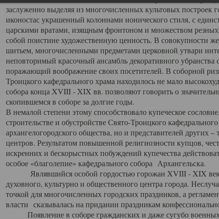
заслуженно выделяя из многочисленных культовых построек 
иконостас украшенный колоннами ионического стиля, с един
царскими вратами, изящным фронтоном и множеством резных,
собой поистине художественную ценность. В совокупности же
шитьем, многочисленными предметами церковной утвари интер
неповторимый красочный ансамбль декоративного убранства с
поражающий воображение своих посетителей. В соборной ризн
Троицкого кафедрального храма находилось не мало высокох
собора конца XVIII - XIX вв. позволяют говорить о значител
скопившемся в соборе за долгие годы.
В немалой степени этому способствовало купеческое сословие
строительстве и обустройстве Свято-Троицкого кафедрального 
архангелогородского общества, но и представителей других –
центров. Результатом повышенной религиозности купцов, чес
искренних и бескорыстных побуждений купечества действовать 
особое «благолепие» кафедрального собора Архангельска.
Являвшийся особой гордостью горожан XVIII - XIX века
духовного, культурно и общественного центра города. Неслуч
точкой для многочисленных городских праздников, а регламен
власти сказывалась на придании праздникам конфессионально
Появление в соборе гражданских и даже сугубо военных 