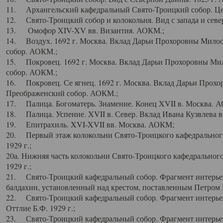
11. Архангельский кафедральный Свято-Троицкий собор. Цен
12. Свято-Троицкий собор и колокольня. Вид с запада и север
13. Омофор XIV-XV вв. Византия. АОКМ.;
14. Воздух. 1692 г. Москва. Вклад Дарьи Прохоровны Мило
собор. АОКМ.;
15. Покровец. 1692 г. Москва. Вклад Дарьи Прохоровны Ми
собор. АОКМ.;
16. Покровец. Се ягнец. 1692 г. Москва. Вклад Дарьи Прох
Преображенский собор. АОКМ.;
17. Палица. Богоматерь. Знамение. Конец XVII в. Москва. 
18. Палица. Успение. XVII в. Север. Вклад Ивана Кузвлева 
19. Епитрахиль. XVI-XVII вв. Москва. АОКМ;
20. Первый этаж колокольни Свято-Троицкого кафедрального
1929 г.;
20а. Нижняя часть колокольни Свято-Троицкого кафедрального
1929 г.;
21. Свято-Троицкий кафедральный собор. Фрагмент интерьер
балдахин, установленный над крестом, поставленным Петром I
22. Свято-Троицкий кафедральный собор. Фрагмент интерьер
Оттлие Б.Ф. 1929 г.;
23. Свято-Троицкий кафедральный собор. Фрагмент интерье