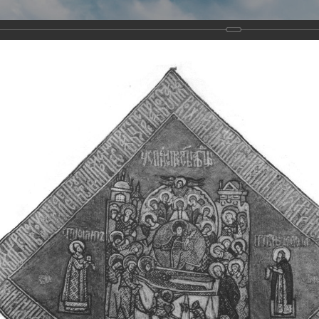
Виртуа
Новомученико
Земли А
Сайт создан по благосло
и Холмо
Наследники
Галерея
Главная
Галерея
Храмы-мученики Архангельска
Свято-Тро