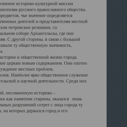
полнение историко-культурной миссии
триотизма русского православного общества.
редметов, чье значение определяется
твенных деятелей и представителям местной
тали петровские реликвии, со
альном соборе Архангельска, где они
м. С другой стороны, в связи с большой
кивали ту общественную значимость,
а.
тории и общественной жизни города
ение церкви новым содержанием. Они охотно
бсуждение местных проблем,
юзов. Наиболее ярко общественное служение
ельской и научной деятельности. Среди них
й, несомненную историко –
ауки как памятник старины, оказался лишь
ьных разрушений сотрет с лица города ту
 на которых держался город и его