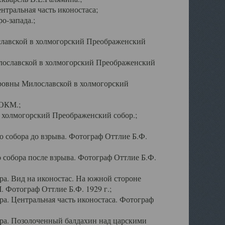
тральная часть иконостаса;
о-запада.;
славской в холмогорский Преображенский
лославской в холмогорский Преображенский
оровны Милославской в холмогорский
АОКМ.;
в холмогорский Преображенский собор.;
 собора до взрыва. Фотограф Оттлие Б.Ф.
 собора после взрыва. Фотограф Оттлие Б.Ф.
а. Вид на иконостас. На южной стороне
. Фотограф Оттлие Б.Ф. 1929 г.;
а. Центральная часть иконостаса. Фотограф
ра. Позолоченный балдахин над царскими