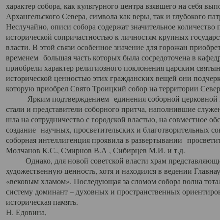
характер собора, как культурного центра взявшего на себя вы
Архангельского Севера, символа как веры, так и глубокого па
Неслучайно, описи собора содержат значительное количество п
исторической сопричастностью к личностям крупных государс
власти. В этой связи особенное значение для горожан приобре
временем большая часть которых была сосредоточена в кафедр
приобрели характер религиозного поклонения царским святыня
исторической ценностью этих гражданских вещей они подчер
которую приобрел Свято Троицкий собор на территории Север
Ярким подтверждением единения соборной церковной ис
стали и представители соборного притча, наполнившие служ
шла на сотрудничество с городской властью, на совместное о
создание научных, просветительских и благотворительных со
соборная интеллигенция проявила в развертывании просветит
Молчанов К.С., Смирнов В.А , Сибирцев М.И. и т.д.
Однако, для новой советской власти храм представляющи
художественную ценность, хотя и находился в ведении Главн
«вековым хламом». Последующая за сломом собора волна тотал
систему доминант – духовных и пространственных ориентиров,
историческая память.
Н. Едовина,