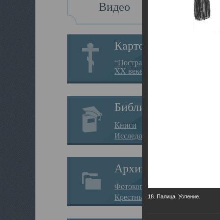
Видео
Картотека
“Пострадавшие за веру в
XX веке на Севере”
Библиотека
Книги
Исследования
Архив
Фотокопии дел
Крестные ходы
18. Палица. Успение.