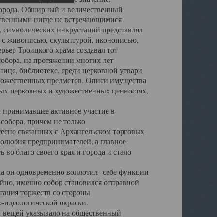
города. Обширный и величественный
ственными нигде не встречающимися
 символических инкрустаций представлял
 с живописью, скульптурой, иконописью,
ьер Троицкого храма создавал тот
обора, на протяжении многих лет
ице, библиотеке, среди церковной утвари
удожественных предметов. Описи имущества
ьных церковных и художественных ценностях,
, принимавшее активное участие в
собора, причем не только
 тесно связанных с Архангельском торговых
толюбия предпринимателей, а главное
во благо своего края и города и стало
 он одновременно воплотил себе функции
айно, именно собор становился отправной
тация торжеств со стороны
-идеологической окраски.
вещей указывало на общественный