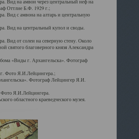
а. Вид на амвон через центральный неф на
аф Оттлие Б.Ф. 1929 г.;
. Вид с амвона на алтарь и центральную
а. Вид на центральный купол и своды.
. Вид от солеи на северную стену. Около
ой святого благоверного князя Александра
бома «Виды г. Архангельска». Фотограф
г. Фото Я.И.Лейцингера.;
рхангельска». Фотограф Лейцингер Я.И.
. Фото Я.И.Лейцингера.
кого областного краеведческого музея.