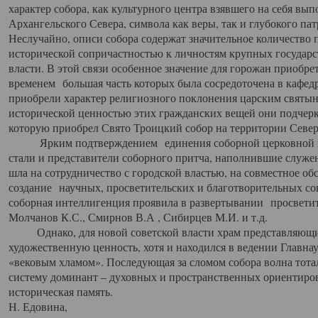
характер собора, как культурного центра взявшего на себя вы
Архангельского Севера, символа как веры, так и глубокого па
Неслучайно, описи собора содержат значительное количество п
исторической сопричастностью к личностям крупных государс
власти. В этой связи особенное значение для горожан приобре
временем большая часть которых была сосредоточена в кафедр
приобрели характер религиозного поклонения царским святыня
исторической ценностью этих гражданских вещей они подчер
которую приобрел Свято Троицкий собор на территории Север
Ярким подтверждением единения соборной церковной ис
стали и представители соборного притча, наполнившие служ
шла на сотрудничество с городской властью, на совместное о
создание научных, просветительских и благотворительных со
соборная интеллигенция проявила в развертывании просветит
Молчанов К.С., Смирнов В.А , Сибирцев М.И. и т.д.
Однако, для новой советской власти храм представляющи
художественную ценность, хотя и находился в ведении Главн
«вековым хламом». Последующая за сломом собора волна тотал
систему доминант – духовных и пространственных ориентиров,
историческая память.
Н. Едовина,