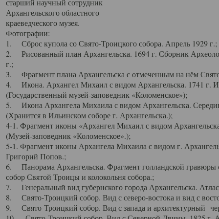
старший научный сотрудник
Архангельского областного
краеведческого музея.
Фотографии:
1. Сброс купола со Свято-Троицкого собора. Апрель 1929 г.;
2. Рисованный план Архангельска. 1694 г. Сборник Археолог
г.;
3. Фрагмент плана Архангельска с отмеченным на нём Свято
4. Икона. Архангел Михаил с видом Архангельска. 1741 г. 
(Государственный музей-заповедник «Коломенское»);
5. Икона Архангела Михаила с видом Архангельска. Середин
(Хранится в Ильинском соборе г. Архангельска.);
4-1. Фрагмент иконы «Архангел Михаил с видом Архангельска
(Музей-заповедник «Коломенское».);
5-1. Фрагмент иконы Архангела Михаила с видом г. Архангель
Григорий Попов.;
6. Панорама Архангельска. Фрагмент голландской гравюры с
собор Святой Троицы и колокольня собора.;
7. Генеральный вид губернского города Архангельска. Атлас 
8. Свято-Троицкий собор. Вид с северо-востока и вид с восто
9. Свято-Троицкий собор. Вид с запада и архитектурный чер
10. Свято-Троицкий собор. Вид с Северной Двины. 1825 г. А