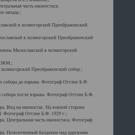
тральная часть иконостаса;
о-запада.;
славской в холмогорский Преображенский
лославской в холмогорский Преображенский
оровны Милославской в холмогорский
АОКМ.;
в холмогорский Преображенский собор.;
 собора до взрыва. Фотограф Оттлие Б.Ф.
 собора после взрыва. Фотограф Оттлие Б.Ф.
а. Вид на иконостас. На южной стороне
. Фотограф Оттлие Б.Ф. 1929 г.;
а. Центральная часть иконостаса. Фотограф
ра. Позолоченный балдахин над царскими