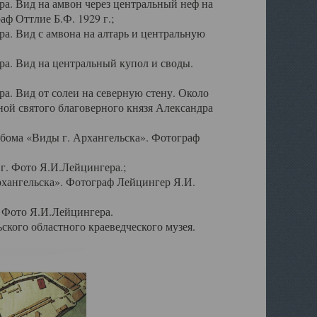
а. Вид на амвон через центральный неф на
аф Оттлие Б.Ф. 1929 г.;
. Вид с амвона на алтарь и центральную
а. Вид на центральный купол и своды.
. Вид от солеи на северную стену. Около
ой святого благоверного князя Александра
бома «Виды г. Архангельска». Фотограф
г. Фото Я.И.Лейцингера.;
рхангельска». Фотограф Лейцингер Я.И.
. Фото Я.И.Лейцингера.
кого областного краеведческого музея.