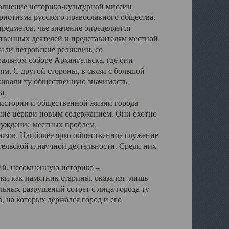
полнение историко-культурной миссии
триотизма русского православного общества.
редметов, чье значение определяется
твенных деятелей и представителям местной
тали петровские реликвии, со
альном соборе Архангельска, где они
м. С другой стороны, в связи с большой
кивали ту общественную значимость,
а.
тории и общественной жизни города
ение церкви новым содержанием. Они охотно
бсуждение местных проблем,
юзов. Наиболее ярко общественное служение
ельской и научной деятельности. Среди них
й, несомненную историко –
ауки как памятник старины, оказался лишь
ьных разрушений сотрет с лица города ту
 на которых держался город и его