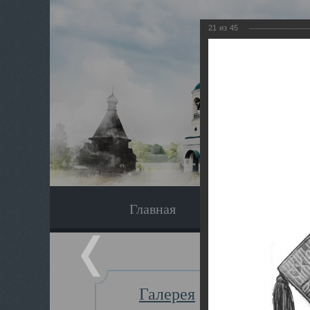
21
из
45
Главная
Экскурсия
Галерея