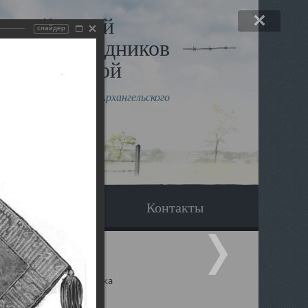
льный музей
слайдер
в и исповедников
рхангельской
влению митрополита Архангельского
горского Даниила
Вопрос-ответ
Контакты
ицкий собор Архангельска