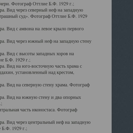
ери. Фотограф Оттлие Б.Ф. 1929 г.;
а. Вид через северный неф на западную
трашный суд». Фотограф Оттлие Б.Ф. 1929
. Вид с амвона на левое крыло первого
а. Вид через южный неф на западную стену
а. Вид с высоты западных хоров на
 Б.Ф. 1929 г.;
а. Вид на юго-восточную часть храма с
дахин, установленный над крестом,
а. Вид на северную стену храма. Фотограф
ра. Вид на южную стену и два опорных
;
тральная часть иконостаса. Фотограф
а. Вид через центральный неф на западную
Б.Ф. 1929 г.;