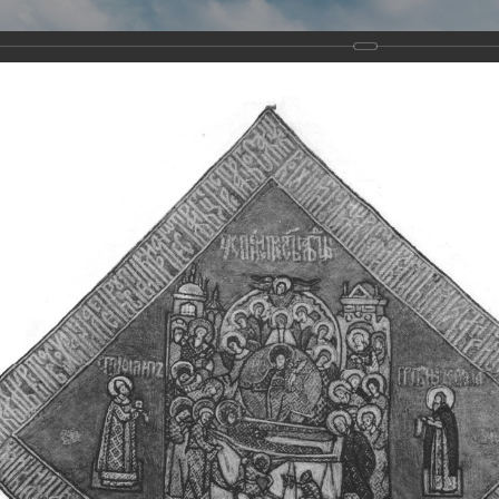
Виртуа
Новомученико
Земли А
Сайт создан по благосло
и Холмо
Наследники
Галерея
Главная
Галерея
Храмы-мученики Архангельска
Свято-Тро