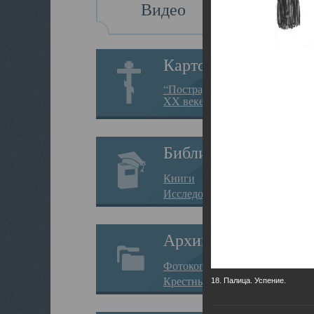
Видео
Картотека
“Пострадавшие за веру в
XX веке на Севере”
Библиотека
Книги
Исследования
Архив
Фотокопии дел
Крестные ходы
18. Палица. Успение.