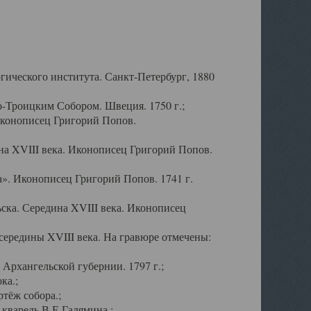
ического института. Санкт-Петербург, 1880
-Троицким Собором. Швеция. 1750 г.;
Иконописец Григорий Попов.
а XVIII века. Иконописец Григорий Попов.
». Иконописец Григорий Попов. 1741 г.
ска. Середина XVIII века. Иконописец
ередины XVIII века. На гравюре отмечены:
Архангельской губернии. 1797 г.;
ка.;
тёж собора.;
кварель В.Е.Галямина.;