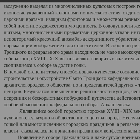
заслуженно выделяя из многочисленных культовых построек 
иконостас украшенный колоннами ионического стиля, с един
царскими вратами, изящным фронтоном и множеством резных,
собой поистине художественную ценность. В совокупности же
шитьем, многочисленными предметами церковной утвари интер
неповторимый красочный ансамбль декоративного убранства с
поражающий воображение своих посетителей. В соборной ризн
Троицкого кафедрального храма находилось не мало высокох
собора конца XVIII - XIX вв. позволяют говорить о значител
скопившемся в соборе за долгие годы.
В немалой степени этому способствовало купеческое сословие
строительстве и обустройстве Свято-Троицкого кафедрального 
архангелогородского общества, но и представителей других –
центров. Результатом повышенной религиозности купцов, чес
искренних и бескорыстных побуждений купечества действовать 
особое «благолепие» кафедрального собора Архангельска.
Являвшийся особой гордостью горожан XVIII - XIX века
духовного, культурно и общественного центра города. Неслуч
точкой для многочисленных городских праздников, а регламен
власти сказывалась на придании праздникам конфессионально
Появление в соборе гражданских и даже сугубо военных 