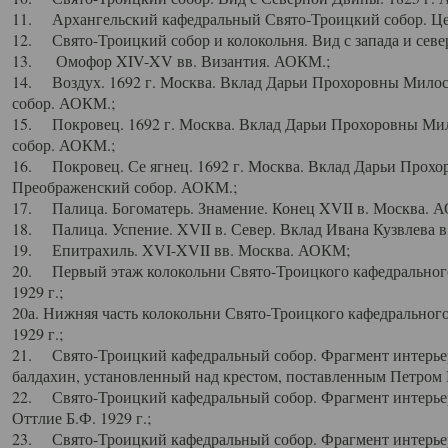
11. Архангельский кафедральный Свято-Троицкий собор. Цен
12. Свято-Троицкий собор и колокольня. Вид с запада и север
13. Омофор XIV-XV вв. Византия. АОКМ.;
14. Воздух. 1692 г. Москва. Вклад Дарьи Прохоровны Мило
собор. АОКМ.;
15. Покровец. 1692 г. Москва. Вклад Дарьи Прохоровны Ми
собор. АОКМ.;
16. Покровец. Се ягнец. 1692 г. Москва. Вклад Дарьи Прох
Преображенский собор. АОКМ.;
17. Палица. Богоматерь. Знамение. Конец XVII в. Москва. 
18. Палица. Успение. XVII в. Север. Вклад Ивана Кузвлева 
19. Епитрахиль. XVI-XVII вв. Москва. АОКМ;
20. Первый этаж колокольни Свято-Троицкого кафедрального
1929 г.;
20а. Нижняя часть колокольни Свято-Троицкого кафедрального
1929 г.;
21. Свято-Троицкий кафедральный собор. Фрагмент интерьер
балдахин, установленный над крестом, поставленным Петром I
22. Свято-Троицкий кафедральный собор. Фрагмент интерьер
Оттлие Б.Ф. 1929 г.;
23. Свято-Троицкий кафедральный собор. Фрагмент интерье