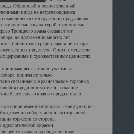
города. Обширный и величественный
ственными нигде не встречающимися
 символических инкрустаций представлял
 с живописью, скульптурой, иконописью,
ьер Троицкого храма создавал тот
обора, на протяжении многих лет
ице, библиотеке, среди церковной утвари
удожественных предметов. Описи имущества
ьных церковных и художественных ценностях,
, принимавшее активное участие в
собора, причем не только
 тесно связанных с Архангельском торговых
толюбия предпринимателей, а главное
во благо своего края и города и стало
 он одновременно воплотил себе функции
айно, именно собор становился отправной
тация торжеств со стороны
-идеологической окраски.
вещей указывало на общественный