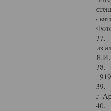
стен
свят
Фото
37. 
из а
Я.И. 
38. 
1919
39. 
г. А
40. 