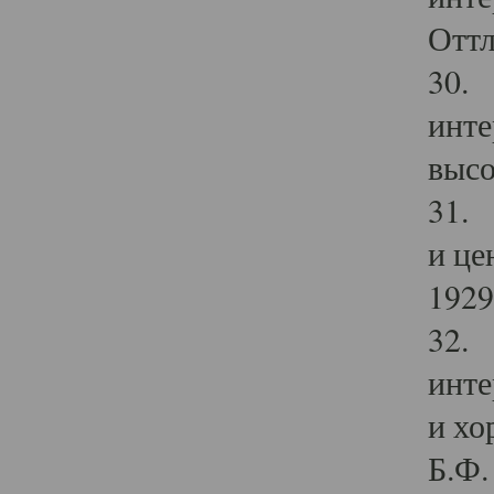
Оттл
30. 
инте
высо
31. 
и це
1929 
32. 
инте
и хо
Б.Ф. 