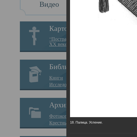
Видео
Св
Картотека
Свя
“Пострадавшие за веру в
XX веке на Севере”
23.12.
Сего
Библиотека
мере
Книги
целе
Исследования
резу
Архив
памя
Фотокопии дел
Арха
Крестные ходы
18. Палица. Успение.
борь