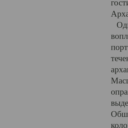
гост
Арха
Один
вопл
порт
тече
арха
Масш
опра
выде
Обши
коло