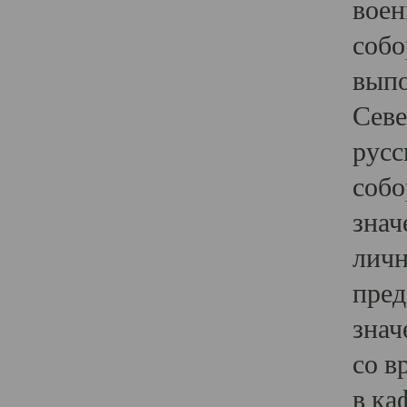
воен
собо
выпо
Севе
русс
собо
знач
личн
пред
знач
со в
в ка