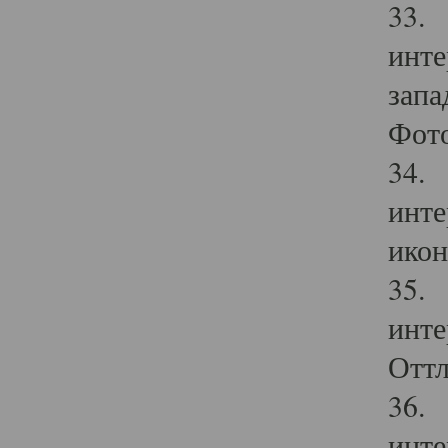
33. 
инте
запа
Фото
34. 
инте
икон
35. 
инте
Оттл
36. 
инте