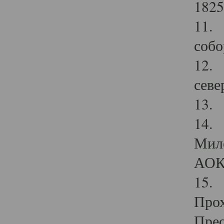
1825
11.
собо
12. 
севе
13.
14. 
Мило
АОК
15. 
Прох
Прео