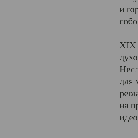
и го
собо
Явл
XIX 
духо
Несл
для 
регл
на п
идео
Поя