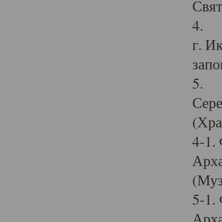
Свят
4. И
г. И
запо
5. И
Сере
(Хра
4-1.
Арха
(Муз
5-1.
Арха