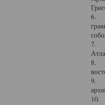
Григ
6. П
грав
собо
7. Г
Атла
8. С
вост
9. С
архи
10. 