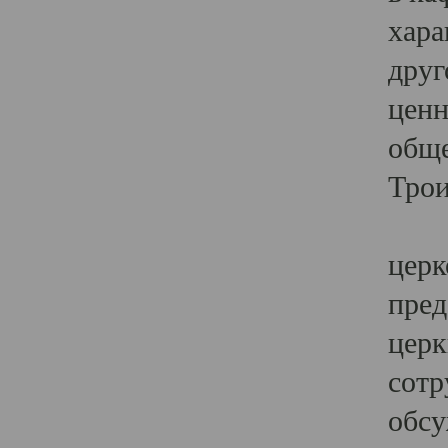
хара
друг
ценн
обще
Трои
Ярк
церк
пред
церк
сотр
обсу