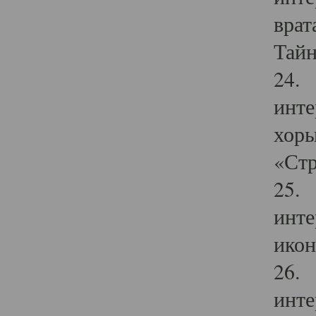
врат
Тайн
24. 
инте
хоры
«Стр
25. 
инте
икон
26. 
инте