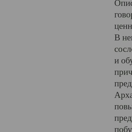
Опис
гово
ценн
В не
сосл
и об
прич
пред
Арха
повы
пред
побу