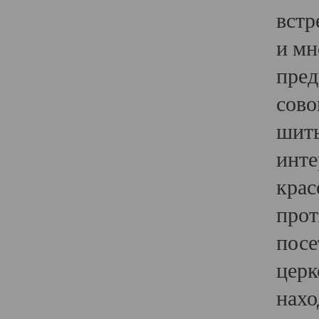
встр
и мн
пред
сово
шить
инте
крас
прот
посе
церк
нахо