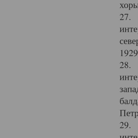
хоры
27. 
инте
севе
1929 
28. 
инте
запа
балд
Петр
29. 
инте