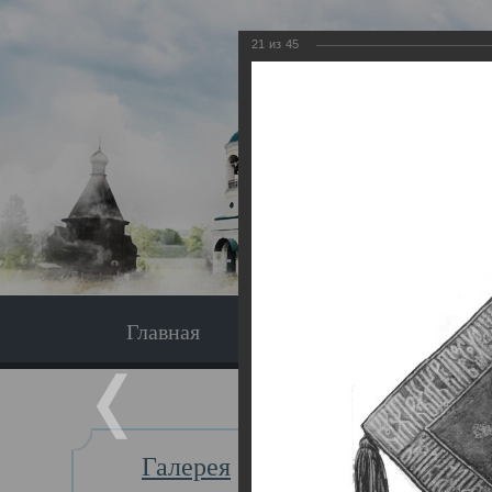
21
из
45
Главная
Экскурсия
Главная
Галерея