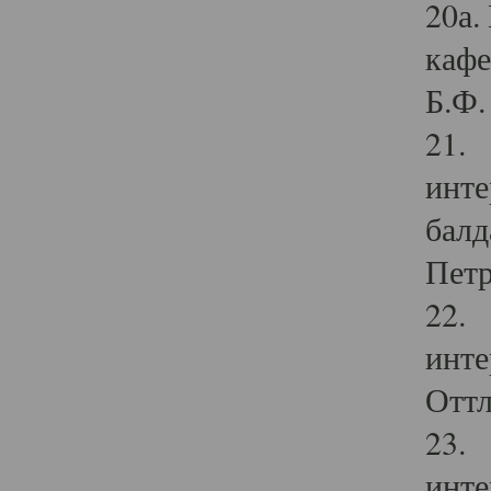
20а.
кафе
Б.Ф. 
21. 
инте
балд
Петр
22. 
инте
Оттл
23. 
инте