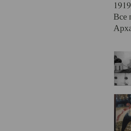
1919
Все 
Арха