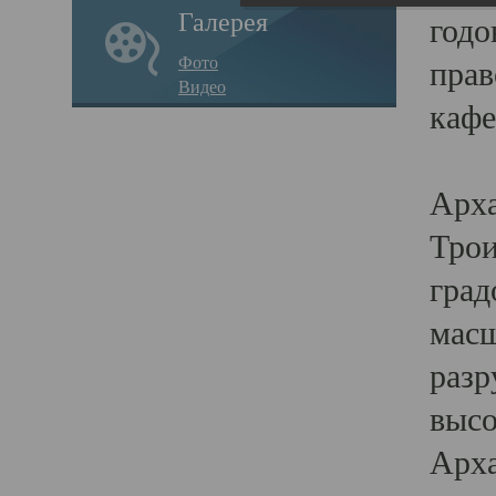
Галерея
годо
Фото
прав
Видео
кафе
Воз
Арха
Трои
град
масш
разр
высо
Арха