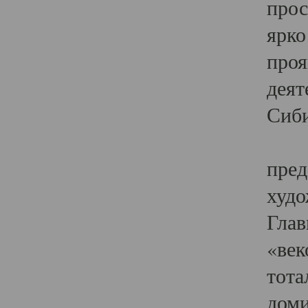
прос
ярко
проя
деят
Сиби
Одн
пред
худо
Глав
«век
тота
доми