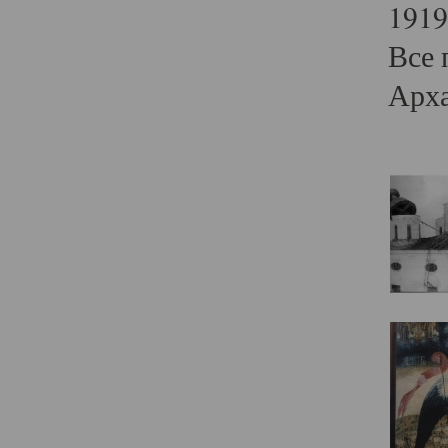
1919
Все 
Арха