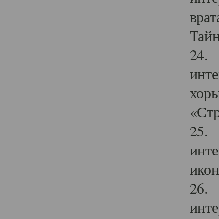
врат
Тайн
24. 
инте
хоры
«Стр
25. 
инте
икон
26. 
инте