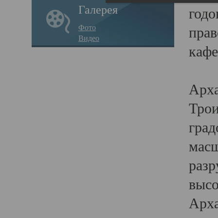
Галерея
годо
Фото
прав
Видео
кафе
Воз
Арха
Трои
град
масш
разр
высо
Арха