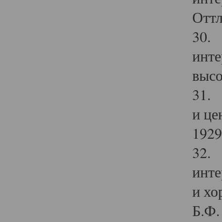
Оттл
30. 
инте
высо
31. 
и це
1929 
32. 
инте
и хо
Б.Ф. 