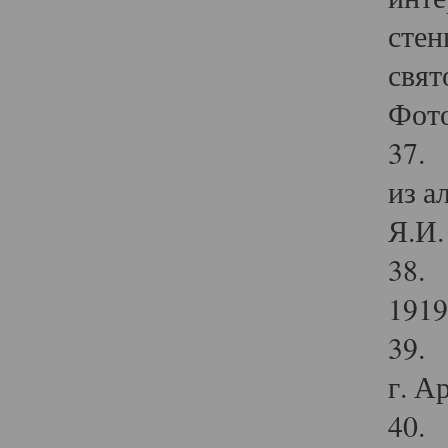
стен
свят
Фото
37. 
из а
Я.И. 
38. 
1919
39. 
г. А
40. 