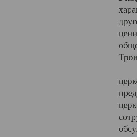
хара
друг
ценн
обще
Трои
Ярк
церк
пред
церк
сотр
обсу