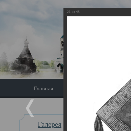
21
из
45
Главная
Экскурсия
Главная
Галерея