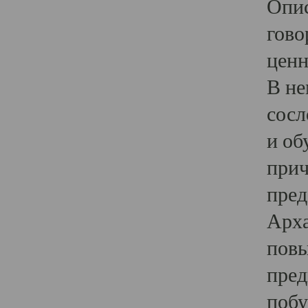
Опис
гово
ценн
В не
сосл
и об
прич
пред
Арха
повы
пред
побу