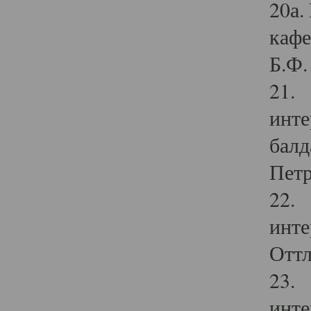
20а.
кафе
Б.Ф. 
21. 
инте
балд
Петр
22. 
инте
Оттл
23. 
инте