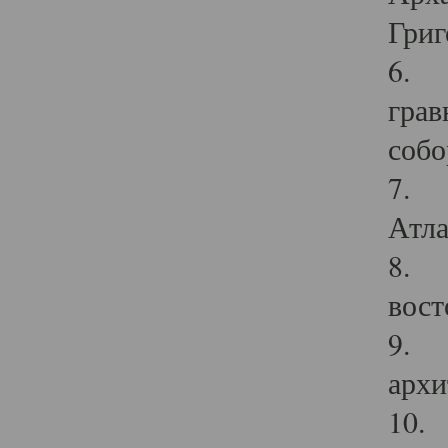
Григ
6. П
грав
собо
7. Г
Атла
8. С
вост
9. С
архи
10. 