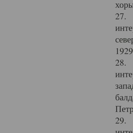
хоры
27. 
инте
севе
1929 
28. 
инте
запа
балд
Петр
29. 
инте