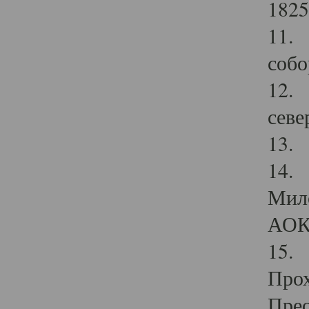
1825
11.
собо
12. 
севе
13.
14. 
Мило
АОК
15. 
Прох
Прео