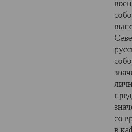
воен
собо
выпо
Севе
русс
собо
знач
личн
пред
знач
со в
в ка