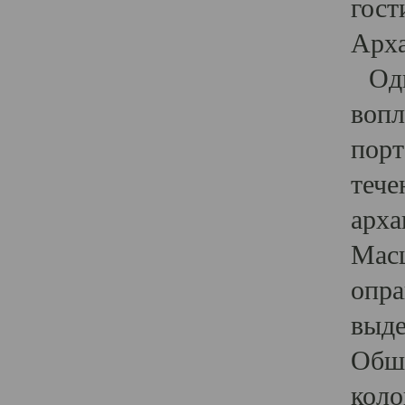
гост
Арха
Один
вопл
порт
тече
арха
Масш
опра
выде
Обши
коло