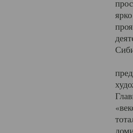
прос
ярко
проя
деят
Сиби
Одн
пред
худо
Глав
«век
тота
доми