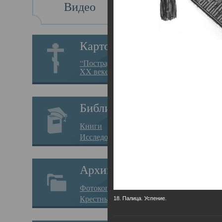
Видео
Св
Картотека
Свя
“Пострадавшие за веру в
XX веке на Севере”
23.12.
Сего
Библиотека
мере
Книги
целе
Исследования
резу
Архив
памя
Фотокопии дел
Арха
Крестные ходы
18. Палица. Успение.
борь