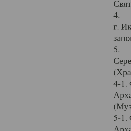
Свят
4. И
г. И
запо
5. И
Сере
(Хра
4-1.
Арха
(Муз
5-1.
Арха