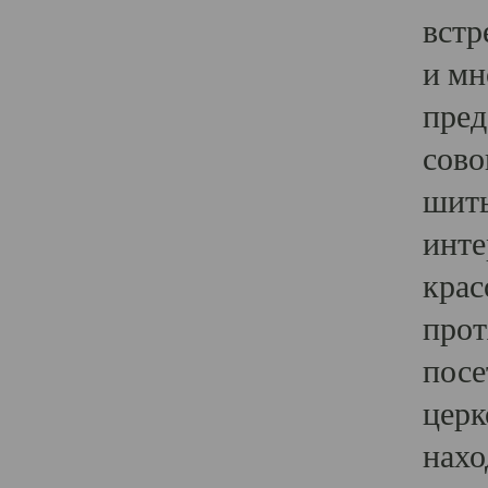
встр
и мн
пред
сово
шить
инте
крас
прот
посе
церк
нахо