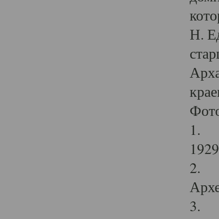
кото
Н. Е
стар
Арха
крае
Фот
1. С
1929 
2. Р
Архе
3. Ф