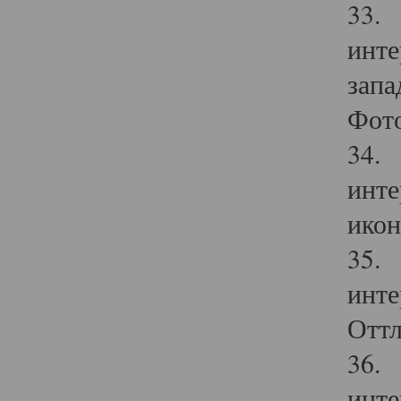
33. 
инте
запа
Фото
34. 
инте
икон
35. 
инте
Оттл
36. 
инте