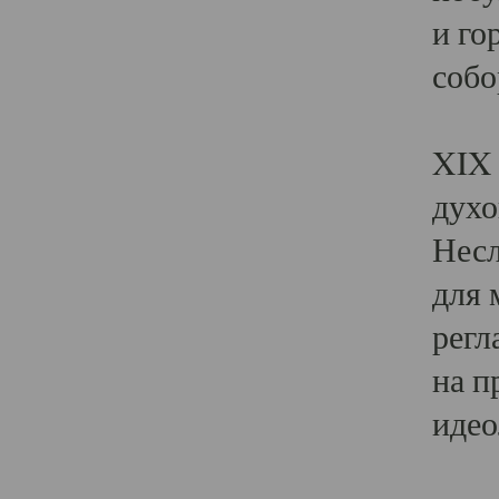
и го
собо
Явл
XIX 
духо
Несл
для 
регл
на п
идео
Поя