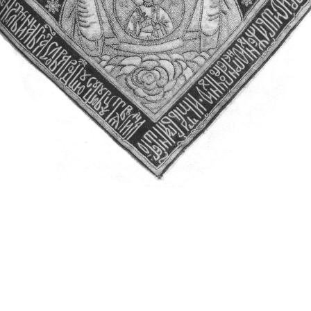
Свято-Троицкий собор
Свято-Троицкий собор Архангельска
23.12.2015
Сегодня мы можем говорить, что Архангельск в большей мере,
пострадал от целенаправленных систематических разрушений,
выдающихся памятников архитектуры. Больше всего по старом
вызванная борьбой с религией, набравшая особую силу в конце
разрушение православного центра архангельской губернии - а
собора Архангельска.
Возникнув в начале XVIII века в центре Архангельск
двухэтажный Троицкий собор, сразу превратился в зрительну
XVIII веке по масштабам ему не было равных на Севере. Впл
оставался самым высоким и значительным из городских строе
второе место, после гостиных дворов, в градостроительной ка
Один из самых больших и светлых соборов России воплотил в
портового города с отраженными в ней архитектурными тече
архангелогородской школы церковного зодчества.
Масштабность, благолепие и богатство собора, вполне оправды