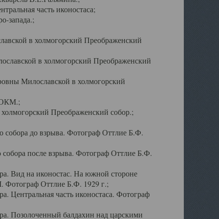
тральная часть иконостаса;
о-запада.;
славской в холмогорский Преображенский
лославской в холмогорский Преображенский
оровны Милославской в холмогорский
АОКМ.;
в холмогорский Преображенский собор.;
 собора до взрыва. Фотограф Оттлие Б.Ф.
 собора после взрыва. Фотограф Оттлие Б.Ф.
а. Вид на иконостас. На южной стороне
. Фотограф Оттлие Б.Ф. 1929 г.;
а. Центральная часть иконостаса. Фотограф
ра. Позолоченный балдахин над царскими