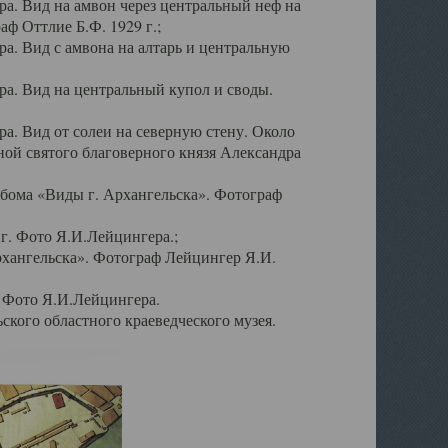
а. Вид на амвон через центральный неф на
аф Оттлие Б.Ф. 1929 г.;
. Вид с амвона на алтарь и центральную
а. Вид на центральный купол и своды.
. Вид от солеи на северную стену. Около
ой святого благоверного князя Александра
бома «Виды г. Архангельска». Фотограф
г. Фото Я.И.Лейцингера.;
рхангельска». Фотограф Лейцингер Я.И.
. Фото Я.И.Лейцингера.
кого областного краеведческого музея.