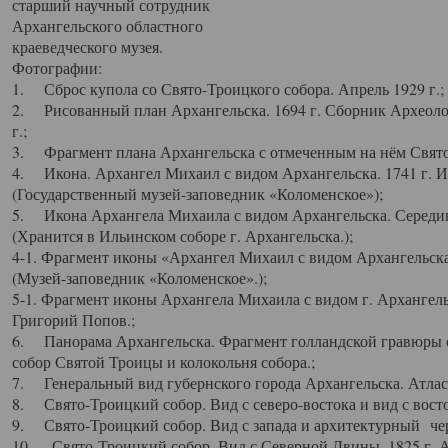
старший научный сотрудник
Архангельского областного
краеведческого музея.
Фотографии:
1. Сброс купола со Свято-Троицкого собора. Апрель 1929 г.;
2. Рисованный план Архангельска. 1694 г. Сборник Археолог
г.;
3. Фрагмент плана Архангельска с отмеченным на нём Свято
4. Икона. Архангел Михаил с видом Архангельска. 1741 г. 
(Государственный музей-заповедник «Коломенское»);
5. Икона Архангела Михаила с видом Архангельска. Середин
(Хранится в Ильинском соборе г. Архангельска.);
4-1. Фрагмент иконы «Архангел Михаил с видом Архангельска
(Музей-заповедник «Коломенское».);
5-1. Фрагмент иконы Архангела Михаила с видом г. Архангель
Григорий Попов.;
6. Панорама Архангельска. Фрагмент голландской гравюры с
собор Святой Троицы и колокольня собора.;
7. Генеральный вид губернского города Архангельска. Атлас 
8. Свято-Троицкий собор. Вид с северо-востока и вид с восто
9. Свято-Троицкий собор. Вид с запада и архитектурный чер
10. Свято-Троицкий собор. Вид с Северной Двины. 1825 г. А