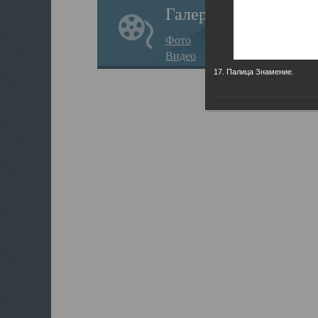
Галерея
Фото
Видео
17. Палица Знамение.