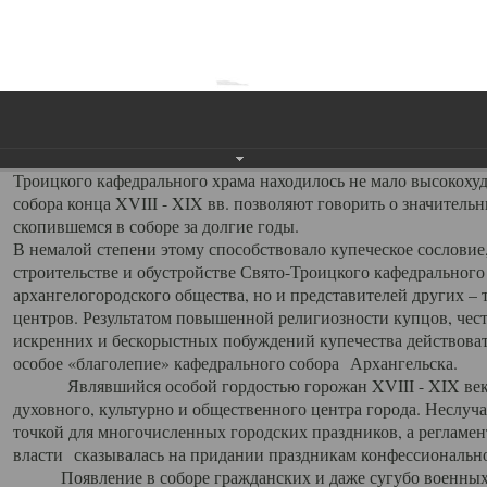
заслуженно выделяя из многочисленных культовых построек 
иконостас украшенный колоннами ионического стиля, с един
царскими вратами, изящным фронтоном и множеством резных,
собой поистине художественную ценность. В совокупности же
шитьем, многочисленными предметами церковной утвари интер
неповторимый красочный ансамбль декоративного убранства с
поражающий воображение своих посетителей. В соборной ризн
Троицкого кафедрального храма находилось не мало высокох
собора конца XVIII - XIX вв. позволяют говорить о значител
скопившемся в соборе за долгие годы.
В немалой степени этому способствовало купеческое сословие
строительстве и обустройстве Свято-Троицкого кафедрального 
архангелогородского общества, но и представителей других –
центров. Результатом повышенной религиозности купцов, чес
искренних и бескорыстных побуждений купечества действовать 
особое «благолепие» кафедрального собора Архангельска.
Являвшийся особой гордостью горожан XVIII - XIX века
духовного, культурно и общественного центра города. Неслуч
точкой для многочисленных городских праздников, а регламен
власти сказывалась на придании праздникам конфессионально
Появление в соборе гражданских и даже сугубо военных 