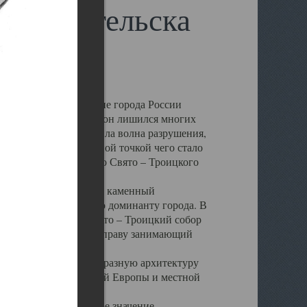
 Архангельска
 чем другие губернские города России
 в результате которых он лишился многих
у Архангельску ударила волна разрушения,
 20 –х годов. Отправной точкой чего стало
нсамбля кафедрального Свято – Троицкого
а, величественный каменный
ю и градостроительную доминанту города. В
оть до разрушения Свято – Троицкий собор
ний Архангельска, по праву занимающий
ртине Архангельска.
 себе яркую и своеобразную архитектуру
ниями России, Западной Европы и местной
вали его кафедральное значение,