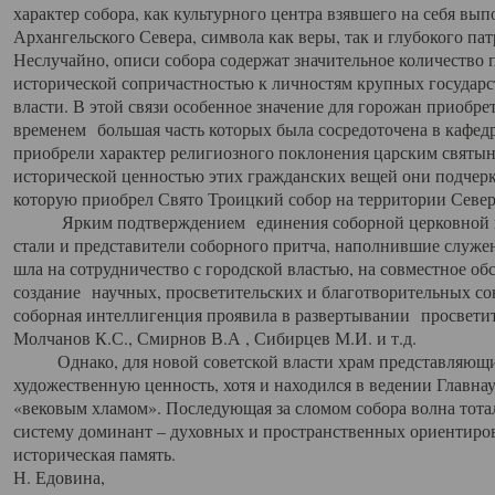
характер собора, как культурного центра взявшего на себя вы
Архангельского Севера, символа как веры, так и глубокого па
Неслучайно, описи собора содержат значительное количество п
исторической сопричастностью к личностям крупных государс
власти. В этой связи особенное значение для горожан приобре
временем большая часть которых была сосредоточена в кафедр
приобрели характер религиозного поклонения царским святыня
исторической ценностью этих гражданских вещей они подчер
которую приобрел Свято Троицкий собор на территории Север
Ярким подтверждением единения соборной церковной ис
стали и представители соборного притча, наполнившие служ
шла на сотрудничество с городской властью, на совместное о
создание научных, просветительских и благотворительных со
соборная интеллигенция проявила в развертывании просветит
Молчанов К.С., Смирнов В.А , Сибирцев М.И. и т.д.
Однако, для новой советской власти храм представляющи
художественную ценность, хотя и находился в ведении Главн
«вековым хламом». Последующая за сломом собора волна тотал
систему доминант – духовных и пространственных ориентиров,
историческая память.
Н. Едовина,