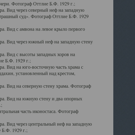
ери. Фотограф Оттлие Б.Ф. 1929 г.;
а. Вид через северный неф на западную
трашный суд». Фотограф Оттлие Б.Ф. 1929
. Вид с амвона на левое крыло первого
а. Вид через южный неф на западную стену
а. Вид с высоты западных хоров на
 Б.Ф. 1929 г.;
а. Вид на юго-восточную часть храма с
дахин, установленный над крестом,
а. Вид на северную стену храма. Фотограф
ра. Вид на южную стену и два опорных
;
тральная часть иконостаса. Фотограф
а. Вид через центральный неф на западную
Б.Ф. 1929 г.;