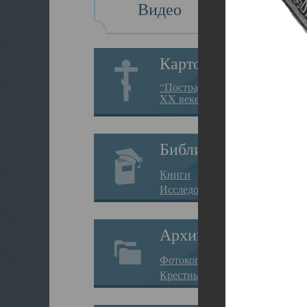
Видео
Картотека
“Пострадавшие за веру в
XX веке на Севере”
Библиотека
Книги
Исследования
Архив
Фотокопии дел
Крестные ходы