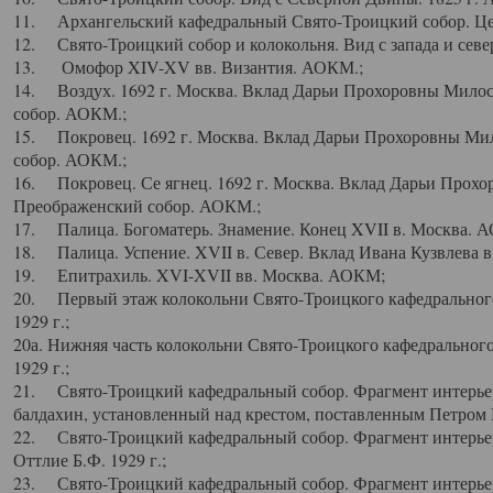
11. Архангельский кафедральный Свято-Троицкий собор. Цен
12. Свято-Троицкий собор и колокольня. Вид с запада и север
13. Омофор XIV-XV вв. Византия. АОКМ.;
14. Воздух. 1692 г. Москва. Вклад Дарьи Прохоровны Мило
собор. АОКМ.;
15. Покровец. 1692 г. Москва. Вклад Дарьи Прохоровны Ми
собор. АОКМ.;
16. Покровец. Се ягнец. 1692 г. Москва. Вклад Дарьи Прох
Преображенский собор. АОКМ.;
17. Палица. Богоматерь. Знамение. Конец XVII в. Москва. 
18. Палица. Успение. XVII в. Север. Вклад Ивана Кузвлева 
19. Епитрахиль. XVI-XVII вв. Москва. АОКМ;
20. Первый этаж колокольни Свято-Троицкого кафедрального
1929 г.;
20а. Нижняя часть колокольни Свято-Троицкого кафедрального
1929 г.;
21. Свято-Троицкий кафедральный собор. Фрагмент интерьер
балдахин, установленный над крестом, поставленным Петром I
22. Свято-Троицкий кафедральный собор. Фрагмент интерьер
Оттлие Б.Ф. 1929 г.;
23. Свято-Троицкий кафедральный собор. Фрагмент интерье