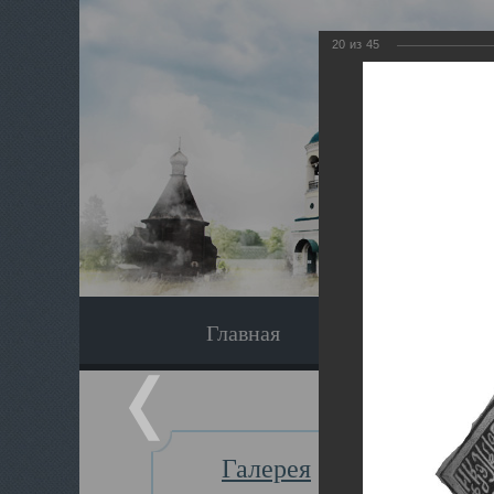
20
из
45
Главная
Экскурсия
Галерея