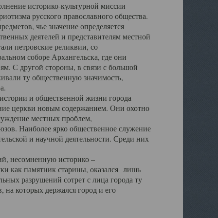
полнение историко-культурной миссии
триотизма русского православного общества.
редметов, чье значение определяется
твенных деятелей и представителям местной
тали петровские реликвии, со
альном соборе Архангельска, где они
м. С другой стороны, в связи с большой
кивали ту общественную значимость,
а.
тории и общественной жизни города
ение церкви новым содержанием. Они охотно
бсуждение местных проблем,
юзов. Наиболее ярко общественное служение
ельской и научной деятельности. Среди них
й, несомненную историко –
ауки как памятник старины, оказался лишь
ьных разрушений сотрет с лица города ту
 на которых держался город и его