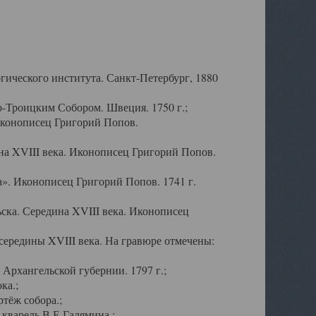
ического института. Санкт-Петербург, 1880
-Троицким Собором. Швеция. 1750 г.;
Иконописец Григорий Попов.
а XVIII века. Иконописец Григорий Попов.
». Иконописец Григорий Попов. 1741 г.
ска. Середина XVIII века. Иконописец
ередины XVIII века. На гравюре отмечены:
Архангельской губернии. 1797 г.;
ка.;
тёж собора.;
кварель В.Е.Галямина.;