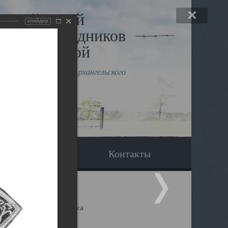
льный музей
слайдер
в и исповедников
рхангельской
влению митрополита Архангельского
горского Даниила
Вопрос-ответ
Контакты
ицкий собор Архангельска