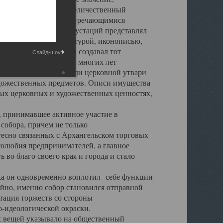
города. Обширный и величественный
ственными нигде не встречающимися
 символических инкрустаций представлял
 с живописью, скульптурой, иконописью,
ьер Троицкого храма создавал тот
Слайд-шоу:
обора, на протяжении многих лет
ице, библиотеке, среди церковной утвари
удожественных предметов. Описи имущества
ьных церковных и художественных ценностях,
, принимавшее активное участие в
собора, причем не только
 тесно связанных с Архангельском торговых
толюбия предпринимателей, а главное
во благо своего края и города и стало
 он одновременно воплотил себе функции
айно, именно собор становился отправной
тация торжеств со стороны
-идеологической окраски.
вещей указывало на общественный