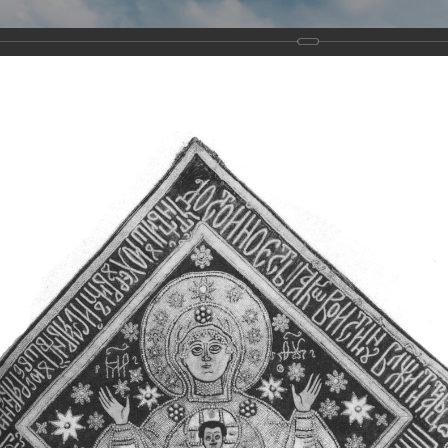
Виртуа
Новомученико
Земли А
Сайт создан по благосло
и Холмо
Наследники
Галерея
Главная
Галерея
Храмы-мученики Архангельска
Свято-Тро