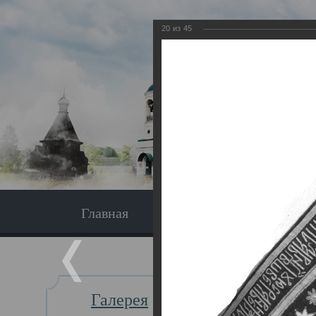
20
из
45
Главная
Экскурсия
Главная
Галерея