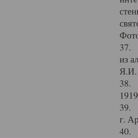
стен
свят
Фото
37. 
из а
Я.И. 
38. 
1919
39. 
г. А
40. 