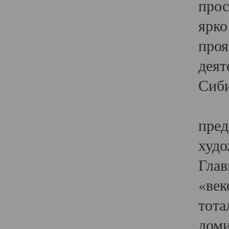
прос
ярко
проя
деят
Сиби
Одн
пред
худо
Глав
«век
тота
доми