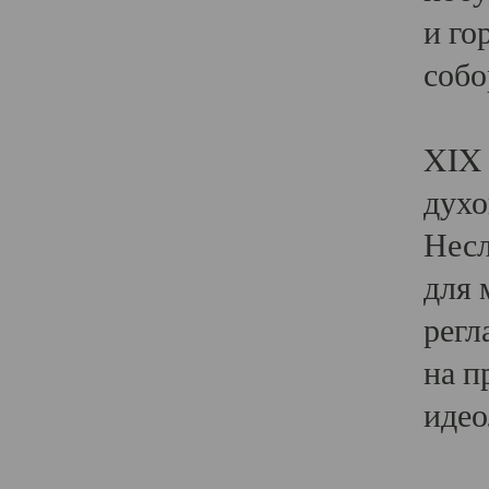
и го
собо
Явл
XIX 
духо
Несл
для 
регл
на п
идео
Поя