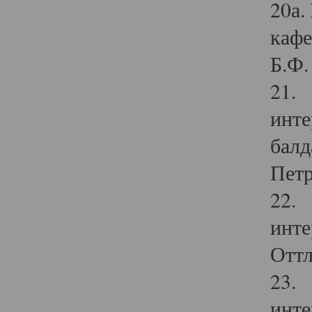
20а.
кафе
Б.Ф. 
21. 
инте
балд
Петр
22. 
инте
Оттл
23. 
инте