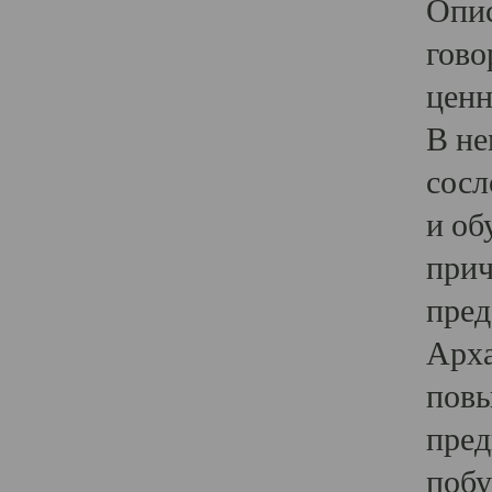
Опис
гово
ценн
В не
сосл
и об
прич
пред
Арха
повы
пред
побу