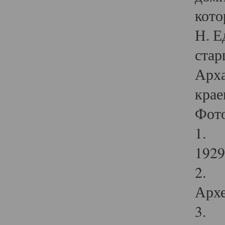
кото
Н. Е
стар
Арха
крае
Фот
1. С
1929 
2. Р
Архе
3. Ф