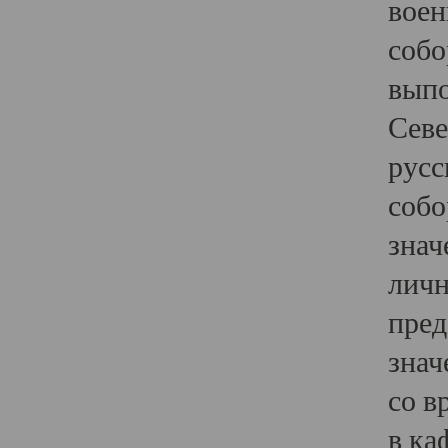
воен
собо
выпо
Севе
русс
собо
знач
личн
пред
знач
со в
в ка