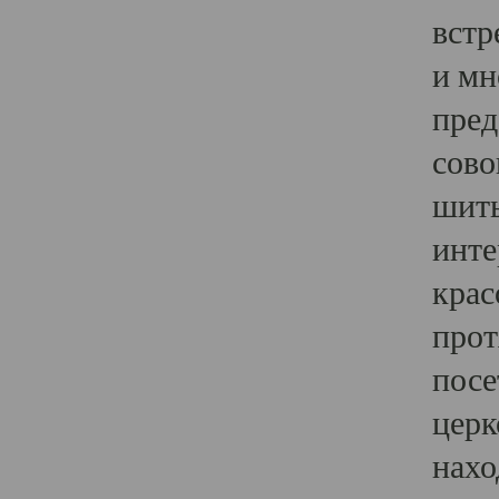
встр
и мн
пред
сово
шить
инте
крас
прот
посе
церк
нахо