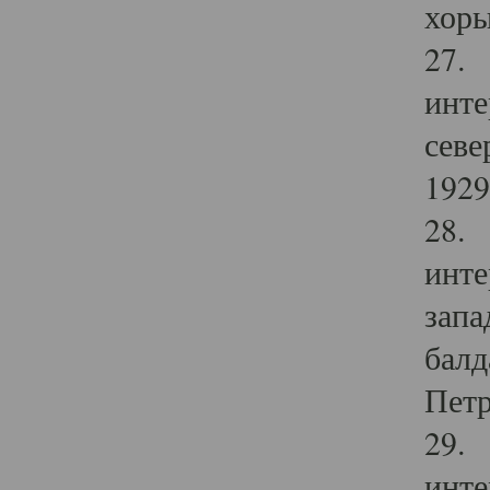
хоры
27. 
инте
севе
1929 
28. 
инте
запа
балд
Петр
29. 
инте