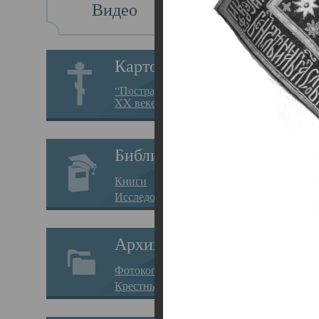
Видео
Св
Картотека
Свя
“Пострадавшие за веру в
XX веке на Севере”
23.12.
Сего
Библиотека
мере
Книги
целе
Исследования
резу
Архив
памя
Фотокопии дел
Арха
Крестные ходы
борь