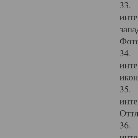
33. 
инте
запа
Фото
34. 
инте
икон
35. 
инте
Оттл
36. 
инте