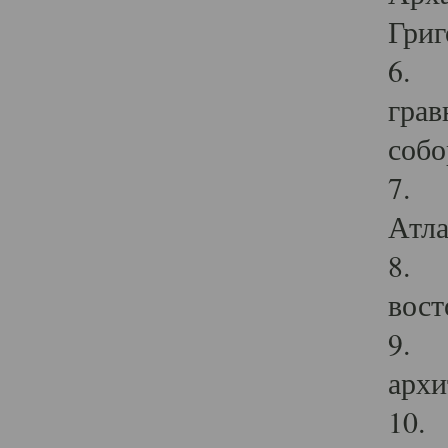
Григ
6. П
грав
собо
7. Г
Атла
8. С
вост
9. С
архи
10. 