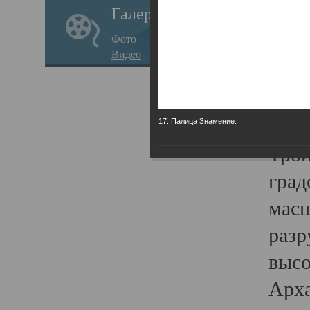
Галерея
годо
Фото
прав
Видео
кафе
Воз
Арха
17. Палица Знамение.
Трои
град
масш
разр
высо
Арха