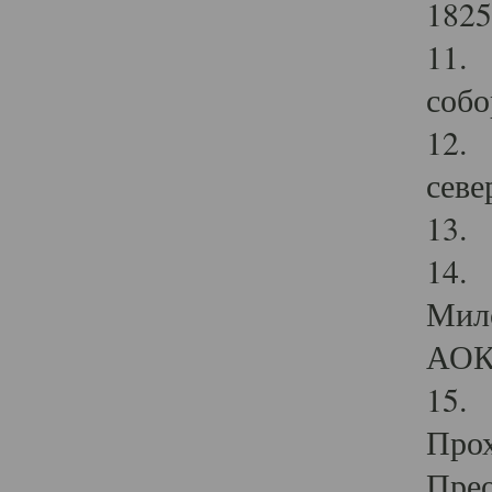
1825
11.
собо
12. 
севе
13.
14. 
Мило
АОК
15. 
Прох
Прео