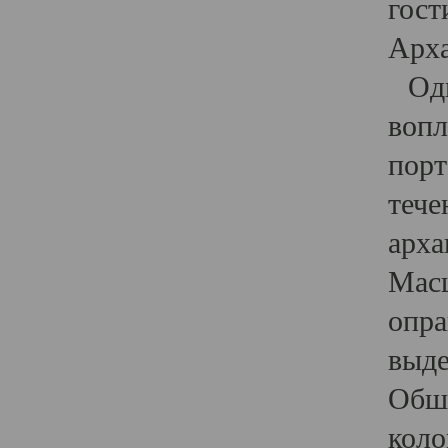
гост
Арха
Один
вопл
порт
тече
арха
Масш
опра
выде
Обши
коло