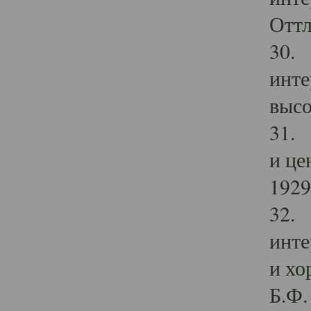
Оттл
30. 
инте
высо
31. 
и це
1929 
32. 
инте
и хо
Б.Ф. 