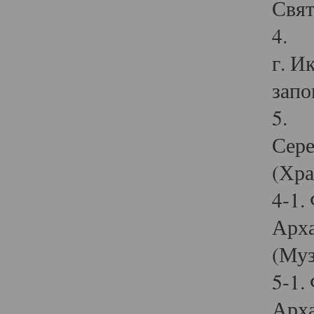
Свят
4. И
г. И
запо
5. И
Сере
(Хра
4-1.
Арха
(Муз
5-1.
Арха