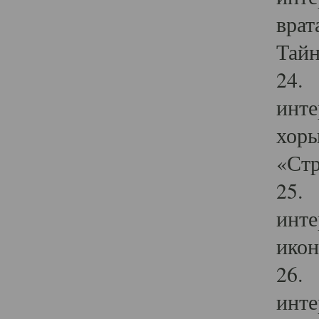
врат
Тайн
24. 
инте
хоры
«Стр
25. 
инте
икон
26. 
инте