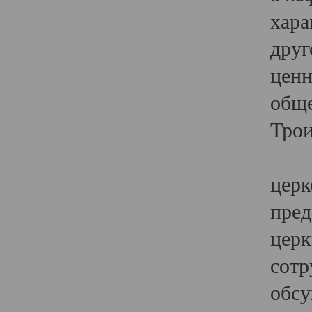
хара
друг
ценн
обще
Трои
Ярк
церк
пред
церк
сотр
обсу