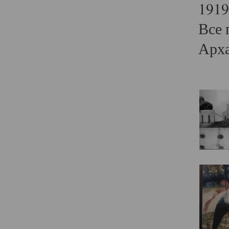
1919
Все 
Арха