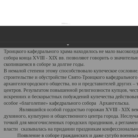
заслуженно выделяя из многочисленных культовых построек 
иконостас украшенный колоннами ионического стиля, с един
царскими вратами, изящным фронтоном и множеством резных,
собой поистине художественную ценность. В совокупности же
шитьем, многочисленными предметами церковной утвари интер
неповторимый красочный ансамбль декоративного убранства с
поражающий воображение своих посетителей. В соборной ризн
Троицкого кафедрального храма находилось не мало высокох
собора конца XVIII - XIX вв. позволяют говорить о значител
скопившемся в соборе за долгие годы.
В немалой степени этому способствовало купеческое сословие
строительстве и обустройстве Свято-Троицкого кафедрального 
архангелогородского общества, но и представителей других –
центров. Результатом повышенной религиозности купцов, чес
искренних и бескорыстных побуждений купечества действовать 
особое «благолепие» кафедрального собора Архангельска.
Являвшийся особой гордостью горожан XVIII - XIX века
духовного, культурно и общественного центра города. Неслуч
точкой для многочисленных городских праздников, а регламен
власти сказывалась на придании праздникам конфессионально
Появление в соборе гражданских и даже сугубо военных 