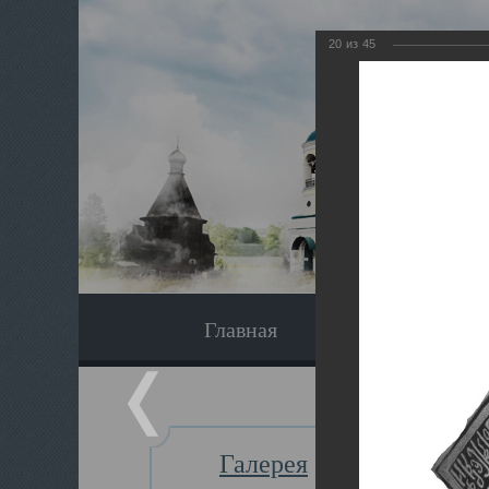
20
из
45
Главная
Экскурсия
Галерея