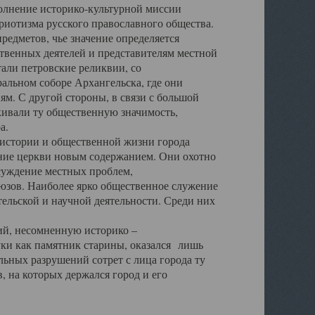
полнение историко-культурной миссии
триотизма русского православного общества.
редметов, чье значение определяется
твенных деятелей и представителям местной
тали петровские реликвии, со
альном соборе Архангельска, где они
м. С другой стороны, в связи с большой
кивали ту общественную значимость,
а.
тории и общественной жизни города
ение церкви новым содержанием. Они охотно
бсуждение местных проблем,
юзов. Наиболее ярко общественное служение
ельской и научной деятельности. Среди них
й, несомненную историко –
ауки как памятник старины, оказался лишь
ьных разрушений сотрет с лица города ту
 на которых держался город и его