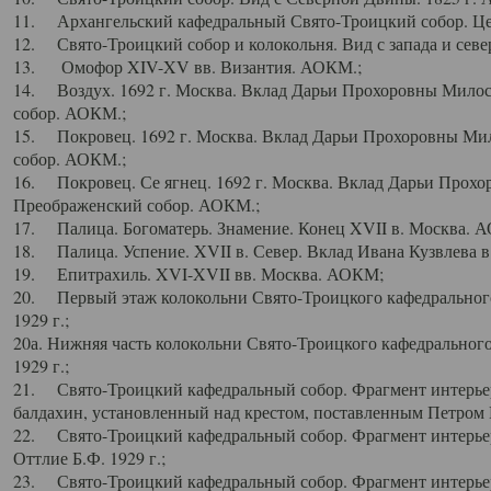
11. Архангельский кафедральный Свято-Троицкий собор. Цен
12. Свято-Троицкий собор и колокольня. Вид с запада и север
13. Омофор XIV-XV вв. Византия. АОКМ.;
14. Воздух. 1692 г. Москва. Вклад Дарьи Прохоровны Мило
собор. АОКМ.;
15. Покровец. 1692 г. Москва. Вклад Дарьи Прохоровны Ми
собор. АОКМ.;
16. Покровец. Се ягнец. 1692 г. Москва. Вклад Дарьи Прох
Преображенский собор. АОКМ.;
17. Палица. Богоматерь. Знамение. Конец XVII в. Москва. 
18. Палица. Успение. XVII в. Север. Вклад Ивана Кузвлева 
19. Епитрахиль. XVI-XVII вв. Москва. АОКМ;
20. Первый этаж колокольни Свято-Троицкого кафедрального
1929 г.;
20а. Нижняя часть колокольни Свято-Троицкого кафедрального
1929 г.;
21. Свято-Троицкий кафедральный собор. Фрагмент интерьер
балдахин, установленный над крестом, поставленным Петром I
22. Свято-Троицкий кафедральный собор. Фрагмент интерьер
Оттлие Б.Ф. 1929 г.;
23. Свято-Троицкий кафедральный собор. Фрагмент интерье