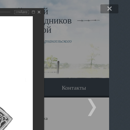
льный музей
слайдер
в и исповедников
рхангельской
влению митрополита Архангельского
горского Даниила
Вопрос-ответ
Контакты
ицкий собор Архангельска