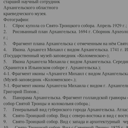
старший научный сотрудник
Архангельского областного
краеведческого музея.
Фотографии:
1. Сброс купола со Свято-Троицкого собора. Апрель 1929 г.;
2. Рисованный план Архангельска. 1694 г. Сборник Археолог
г.;
3. Фрагмент плана Архангельска с отмеченным на нём Свято
4. Икона. Архангел Михаил с видом Архангельска. 1741 г. 
(Государственный музей-заповедник «Коломенское»);
5. Икона Архангела Михаила с видом Архангельска. Середин
(Хранится в Ильинском соборе г. Архангельска.);
4-1. Фрагмент иконы «Архангел Михаил с видом Архангельска
(Музей-заповедник «Коломенское».);
5-1. Фрагмент иконы Архангела Михаила с видом г. Архангель
Григорий Попов.;
6. Панорама Архангельска. Фрагмент голландской гравюры с
собор Святой Троицы и колокольня собора.;
7. Генеральный вид губернского города Архангельска. Атлас 
8. Свято-Троицкий собор. Вид с северо-востока и вид с восто
9. Свято-Троицкий собор. Вид с запада и архитектурный чер
10. Свято-Троицкий собор. Вид с Северной Двины. 1825 г. А