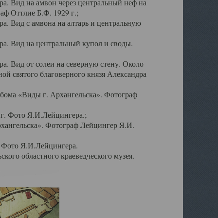
а. Вид на амвон через центральный неф на
аф Оттлие Б.Ф. 1929 г.;
. Вид с амвона на алтарь и центральную
а. Вид на центральный купол и своды.
. Вид от солеи на северную стену. Около
ой святого благоверного князя Александра
бома «Виды г. Архангельска». Фотограф
г. Фото Я.И.Лейцингера.;
рхангельска». Фотограф Лейцингер Я.И.
. Фото Я.И.Лейцингера.
кого областного краеведческого музея.