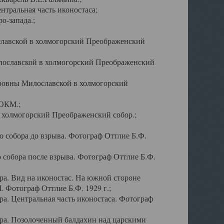
тральная часть иконостаса;
о-запада.;
славской в холмогорский Преображенский
лославской в холмогорский Преображенский
оровны Милославской в холмогорский
АОКМ.;
в холмогорский Преображенский собор.;
 собора до взрыва. Фотограф Оттлие Б.Ф.
 собора после взрыва. Фотограф Оттлие Б.Ф.
а. Вид на иконостас. На южной стороне
. Фотограф Оттлие Б.Ф. 1929 г.;
а. Центральная часть иконостаса. Фотограф
ра. Позолоченный балдахин над царскими