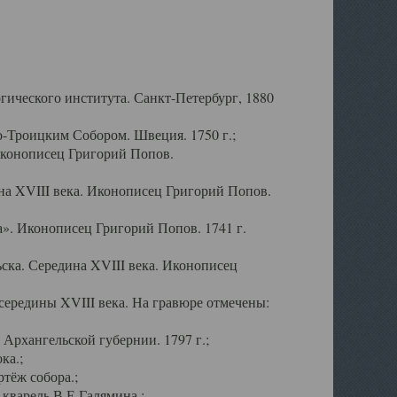
ического института. Санкт-Петербург, 1880
-Троицким Собором. Швеция. 1750 г.;
Иконописец Григорий Попов.
а XVIII века. Иконописец Григорий Попов.
». Иконописец Григорий Попов. 1741 г.
ска. Середина XVIII века. Иконописец
ередины XVIII века. На гравюре отмечены:
Архангельской губернии. 1797 г.;
ка.;
тёж собора.;
кварель В.Е.Галямина.;