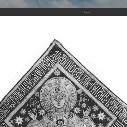
Виртуа
Новомученико
Земли А
Сайт создан по благосло
и Холмо
Наследники
Галерея
Главная
Галерея
Храмы-мученики Архангельска
Свято-Тро