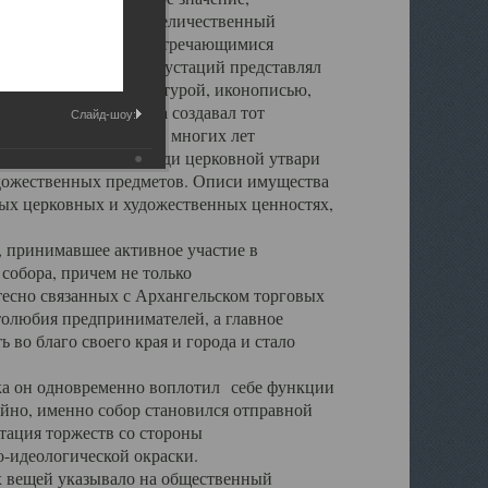
города. Обширный и величественный
ственными нигде не встречающимися
 символических инкрустаций представлял
 с живописью, скульптурой, иконописью,
ьер Троицкого храма создавал тот
Слайд-шоу:
обора, на протяжении многих лет
ице, библиотеке, среди церковной утвари
удожественных предметов. Описи имущества
ьных церковных и художественных ценностях,
, принимавшее активное участие в
собора, причем не только
 тесно связанных с Архангельском торговых
толюбия предпринимателей, а главное
во благо своего края и города и стало
 он одновременно воплотил себе функции
айно, именно собор становился отправной
тация торжеств со стороны
-идеологической окраски.
вещей указывало на общественный