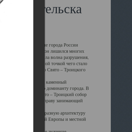
 Архангельска
 чем другие губернские города России
 в результате которых он лишился многих
у Архангельску ударила волна разрушения,
 20 –х годов. Отправной точкой чего стало
нсамбля кафедрального Свято – Троицкого
а, величественный каменный
ю и градостроительную доминанту города. В
оть до разрушения Свято – Троицкий собор
ний Архангельска, по праву занимающий
ртине Архангельска.
 себе яркую и своеобразную архитектуру
ниями России, Западной Европы и местной
вали его кафедральное значение,