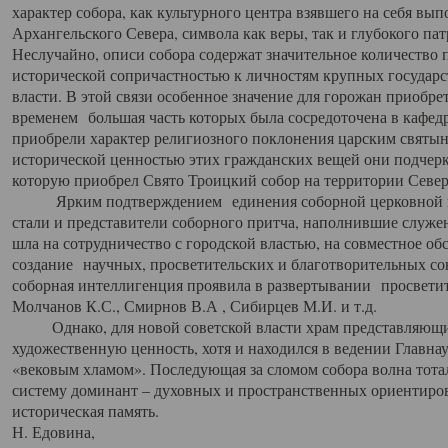
характер собора, как культурного центра взявшего на себя вы
Архангельского Севера, символа как веры, так и глубокого па
Неслучайно, описи собора содержат значительное количество п
исторической сопричастностью к личностям крупных государс
власти. В этой связи особенное значение для горожан приобре
временем большая часть которых была сосредоточена в кафедр
приобрели характер религиозного поклонения царским святыня
исторической ценностью этих гражданских вещей они подчер
которую приобрел Свято Троицкий собор на территории Север
Ярким подтверждением единения соборной церковной ис
стали и представители соборного притча, наполнившие служ
шла на сотрудничество с городской властью, на совместное о
создание научных, просветительских и благотворительных со
соборная интеллигенция проявила в развертывании просветит
Молчанов К.С., Смирнов В.А , Сибирцев М.И. и т.д.
Однако, для новой советской власти храм представляющи
художественную ценность, хотя и находился в ведении Главн
«вековым хламом». Последующая за сломом собора волна тотал
систему доминант – духовных и пространственных ориентиров,
историческая память.
Н. Едовина,