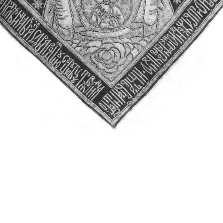
Свято-Троицкий собор
Свято-Троицкий собор Архангельска
23.12.2015
Сегодня мы можем говорить, что Архангельск в большей мере,
пострадал от целенаправленных систематических разрушений,
выдающихся памятников архитектуры. Больше всего по старом
вызванная борьбой с религией, набравшая особую силу в конце
разрушение православного центра архангельской губернии - а
собора Архангельска.
Возникнув в начале XVIII века в центре Архангельск
двухэтажный Троицкий собор, сразу превратился в зрительну
XVIII веке по масштабам ему не было равных на Севере. Впл
оставался самым высоким и значительным из городских строе
второе место, после гостиных дворов, в градостроительной ка
Один из самых больших и светлых соборов России воплотил в
портового города с отраженными в ней архитектурными тече
архангелогородской школы церковного зодчества.
Масштабность, благолепие и богатство собора, вполне оправды