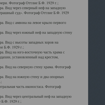
ери. Фотограф Оттлие Б.Ф. 1929 г.;
а. Вид через северный неф на западную
трашный суд». Фотограф Оттлие Б.Ф. 1929
. Вид с амвона на левое крыло первого
а. Вид через южный неф на западную стену
а. Вид с высоты западных хоров на
 Б.Ф. 1929 г.;
а. Вид на юго-восточную часть храма с
дахин, установленный над крестом,
а. Вид на северную стену храма. Фотограф
ра. Вид на южную стену и два опорных
;
тральная часть иконостаса. Фотограф
а. Вид через центральный неф на западную
Б.Ф. 1929 г.;