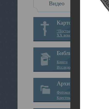
Видео
Картотека
“Пострадавшие за веру в
XX веке на Севере”
Библиотека
Книги
Исследования
Архив
Фотокопии дел
Крестные ходы