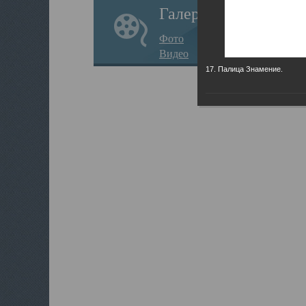
Галерея
Фото
Видео
17. Палица Знамение.