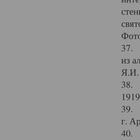
стен
свят
Фото
37. 
из а
Я.И. 
38. 
1919
39. 
г. А
40. 