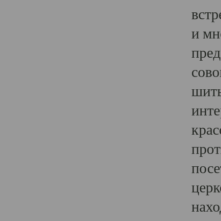
встр
и мн
пред
сово
шить
инте
крас
прот
посе
церк
нахо