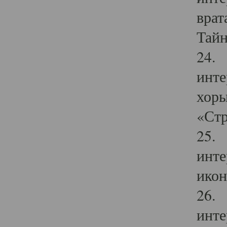
врат
Тайн
24. 
инте
хоры
«Стр
25. 
инте
икон
26. 
инте