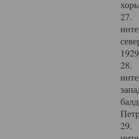
хоры
27. 
инте
севе
1929 
28. 
инте
запа
балд
Петр
29. 
инте