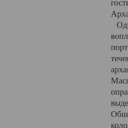
гост
Арха
Один
вопл
порт
тече
арха
Масш
опра
выде
Обши
коло