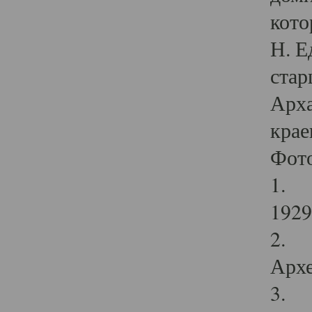
кото
Н. Е
стар
Арха
крае
Фот
1. С
1929 
2. Р
Архе
3. Ф