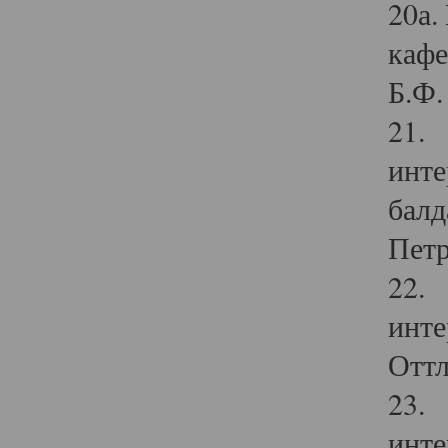
20а.
кафе
Б.Ф. 
21. 
инте
балд
Петр
22. 
инте
Оттл
23. 
инте