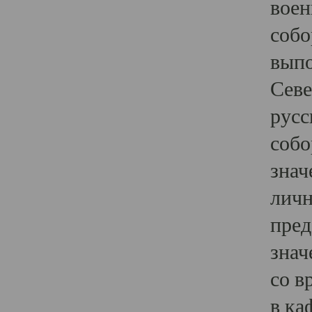
воен
собо
выпо
Севе
русс
собо
знач
личн
пред
знач
со в
в ка