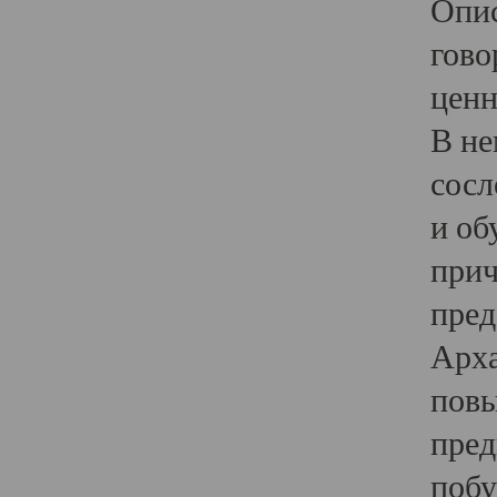
Опис
гово
ценн
В не
сосл
и об
прич
пред
Арха
повы
пред
побу