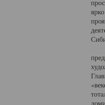
прос
ярко
проя
деят
Сиби
Одн
пред
худо
Глав
«век
тота
доми