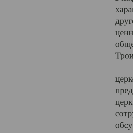
хара
друг
ценн
обще
Трои
Ярк
церк
пред
церк
сотр
обсу