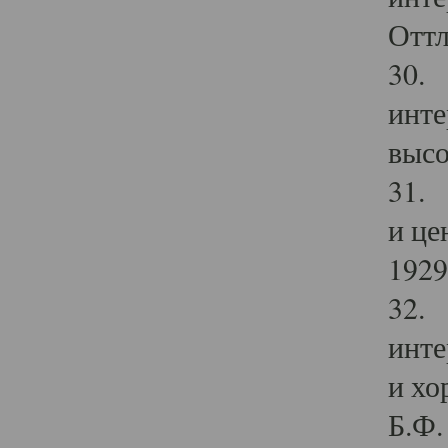
Оттл
30. 
инте
высо
31. 
и це
1929 
32. 
инте
и хо
Б.Ф. 