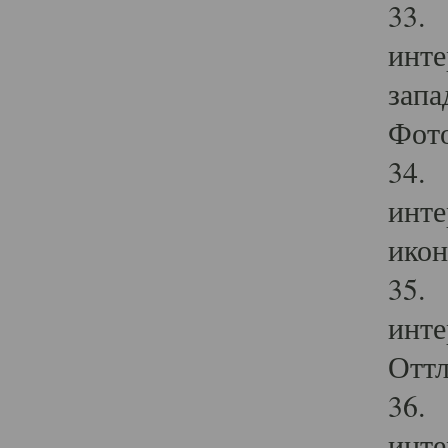
33. 
инте
запа
Фото
34. 
инте
икон
35. 
инте
Оттл
36. 
инте