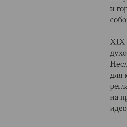
и го
собо
Явл
XIX 
духо
Несл
для 
регл
на п
идео
Поя