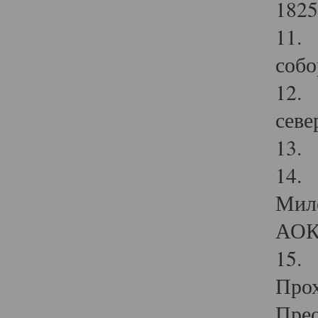
1825
11.
собо
12. 
севе
13.
14. 
Мило
АОК
15. 
Прох
Прео