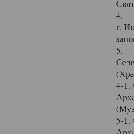
Свят
4. И
г. И
запо
5. И
Сере
(Хра
4-1.
Арха
(Муз
5-1.
Арха