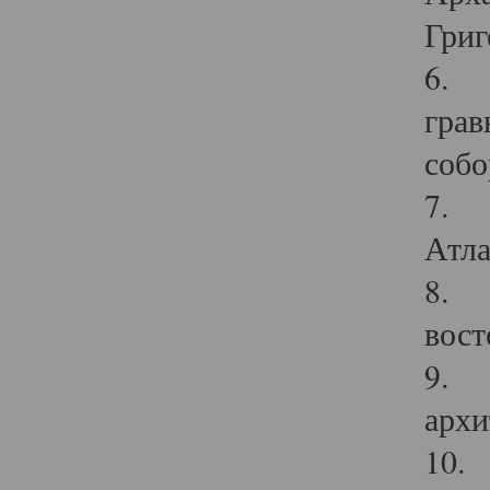
Григ
6. П
грав
собо
7. Г
Атла
8. С
вост
9. С
архи
10. 