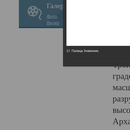
Галерея
годо
Фото
прав
Видео
кафе
Воз
Арха
17. Палица Знамение.
Трои
град
масш
разр
высо
Арха