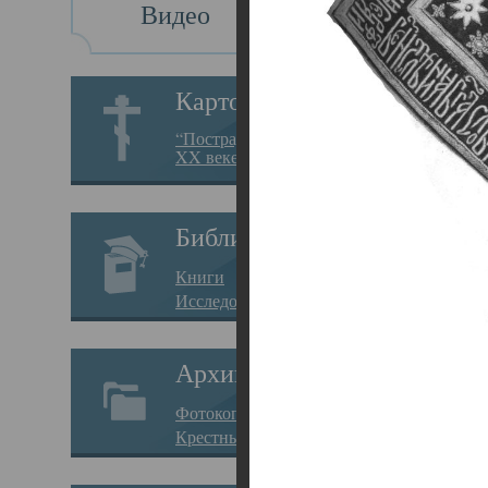
Видео
Св
Картотека
Свя
“Пострадавшие за веру в
XX веке на Севере”
23.12.
Сего
Библиотека
мере
Книги
целе
Исследования
резу
Архив
памя
Фотокопии дел
Арха
Крестные ходы
борь