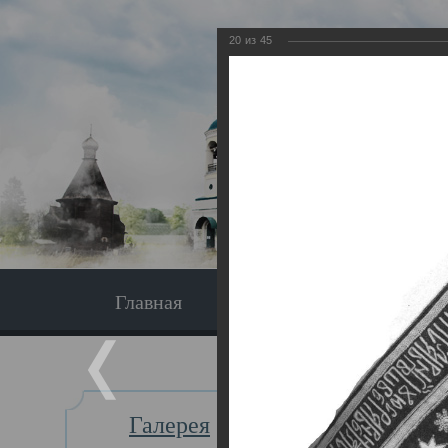
20
из
45
Главная
Экскурсия
Главная
Галерея