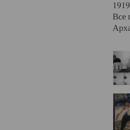
1919
Все 
Арха