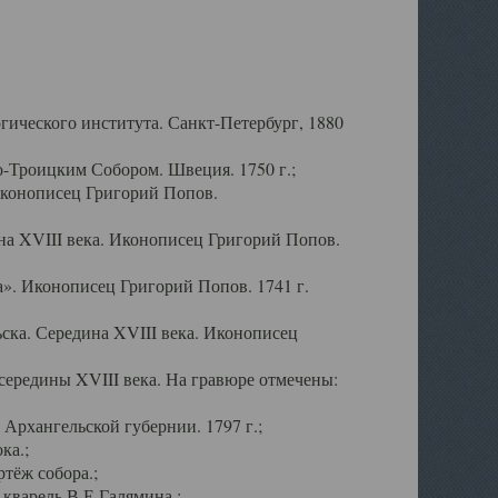
ического института. Санкт-Петербург, 1880
-Троицким Собором. Швеция. 1750 г.;
Иконописец Григорий Попов.
а XVIII века. Иконописец Григорий Попов.
». Иконописец Григорий Попов. 1741 г.
ска. Середина XVIII века. Иконописец
ередины XVIII века. На гравюре отмечены:
Архангельской губернии. 1797 г.;
ка.;
тёж собора.;
кварель В.Е.Галямина.;