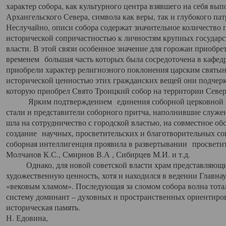
характер собора, как культурного центра взявшего на себя вы
Архангельского Севера, символа как веры, так и глубокого па
Неслучайно, описи собора содержат значительное количество п
исторической сопричастностью к личностям крупных государс
власти. В этой связи особенное значение для горожан приобре
временем большая часть которых была сосредоточена в кафедр
приобрели характер религиозного поклонения царским святыня
исторической ценностью этих гражданских вещей они подчер
которую приобрел Свято Троицкий собор на территории Север
Ярким подтверждением единения соборной церковной ис
стали и представители соборного притча, наполнившие служ
шла на сотрудничество с городской властью, на совместное о
создание научных, просветительских и благотворительных со
соборная интеллигенция проявила в развертывании просветит
Молчанов К.С., Смирнов В.А , Сибирцев М.И. и т.д.
Однако, для новой советской власти храм представляющи
художественную ценность, хотя и находился в ведении Главн
«вековым хламом». Последующая за сломом собора волна тотал
систему доминант – духовных и пространственных ориентиров,
историческая память.
Н. Едовина,