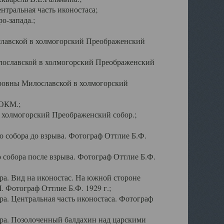
тральная часть иконостаса;
о-запада.;
славской в холмогорский Преображенский
лославской в холмогорский Преображенский
оровны Милославской в холмогорский
АОКМ.;
в холмогорский Преображенский собор.;
 собора до взрыва. Фотограф Оттлие Б.Ф.
 собора после взрыва. Фотограф Оттлие Б.Ф.
а. Вид на иконостас. На южной стороне
. Фотограф Оттлие Б.Ф. 1929 г.;
а. Центральная часть иконостаса. Фотограф
ра. Позолоченный балдахин над царскими