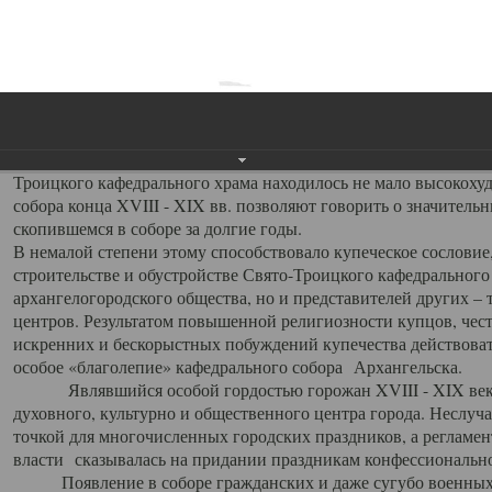
заслуженно выделяя из многочисленных культовых построек 
иконостас украшенный колоннами ионического стиля, с един
царскими вратами, изящным фронтоном и множеством резных,
собой поистине художественную ценность. В совокупности же
шитьем, многочисленными предметами церковной утвари интер
неповторимый красочный ансамбль декоративного убранства с
поражающий воображение своих посетителей. В соборной ризн
Троицкого кафедрального храма находилось не мало высокох
собора конца XVIII - XIX вв. позволяют говорить о значител
скопившемся в соборе за долгие годы.
В немалой степени этому способствовало купеческое сословие
строительстве и обустройстве Свято-Троицкого кафедрального 
архангелогородского общества, но и представителей других –
центров. Результатом повышенной религиозности купцов, чес
искренних и бескорыстных побуждений купечества действовать 
особое «благолепие» кафедрального собора Архангельска.
Являвшийся особой гордостью горожан XVIII - XIX века
духовного, культурно и общественного центра города. Неслуч
точкой для многочисленных городских праздников, а регламен
власти сказывалась на придании праздникам конфессионально
Появление в соборе гражданских и даже сугубо военных 