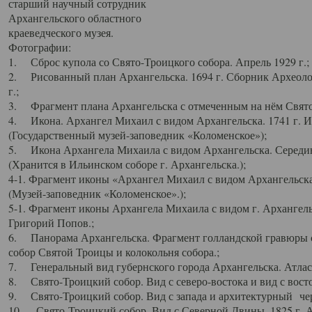
старший научный сотрудник
Архангельского областного
краеведческого музея.
Фотографии:
1. Сброс купола со Свято-Троицкого собора. Апрель 1929 г.;
2. Рисованный план Архангельска. 1694 г. Сборник Археолог
г.;
3. Фрагмент плана Архангельска с отмеченным на нём Свято
4. Икона. Архангел Михаил с видом Архангельска. 1741 г. 
(Государственный музей-заповедник «Коломенское»);
5. Икона Архангела Михаила с видом Архангельска. Середин
(Хранится в Ильинском соборе г. Архангельска.);
4-1. Фрагмент иконы «Архангел Михаил с видом Архангельска
(Музей-заповедник «Коломенское».);
5-1. Фрагмент иконы Архангела Михаила с видом г. Архангель
Григорий Попов.;
6. Панорама Архангельска. Фрагмент голландской гравюры с
собор Святой Троицы и колокольня собора.;
7. Генеральный вид губернского города Архангельска. Атлас 
8. Свято-Троицкий собор. Вид с северо-востока и вид с восто
9. Свято-Троицкий собор. Вид с запада и архитектурный чер
10. Свято-Троицкий собор. Вид с Северной Двины. 1825 г. А