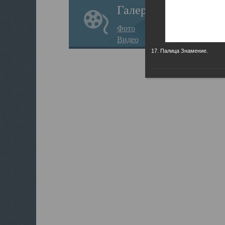
Галерея
Фото
Видео
17. Палица Знамение.