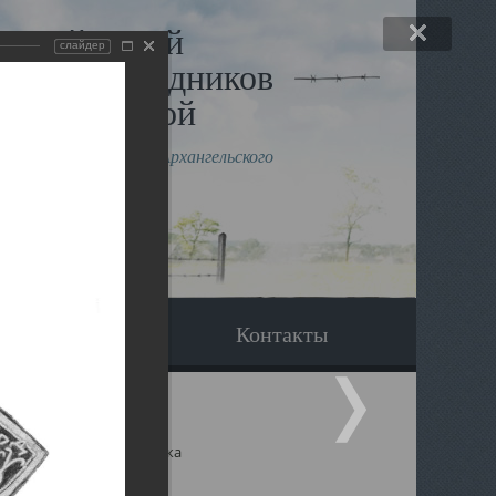
льный музей
слайдер
в и исповедников
рхангельской
влению митрополита Архангельского
горского Даниила
Вопрос-ответ
Контакты
ицкий собор Архангельска