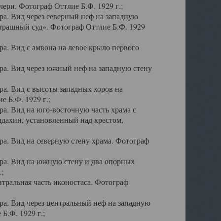
ери. Фотограф Оттлие Б.Ф. 1929 г.;
а. Вид через северный неф на западную
трашный суд». Фотограф Оттлие Б.Ф. 1929
. Вид с амвона на левое крыло первого
а. Вид через южный неф на западную стену
а. Вид с высоты западных хоров на
 Б.Ф. 1929 г.;
а. Вид на юго-восточную часть храма с
дахин, установленный над крестом,
а. Вид на северную стену храма. Фотограф
ра. Вид на южную стену и два опорных
;
тральная часть иконостаса. Фотограф
а. Вид через центральный неф на западную
Б.Ф. 1929 г.;