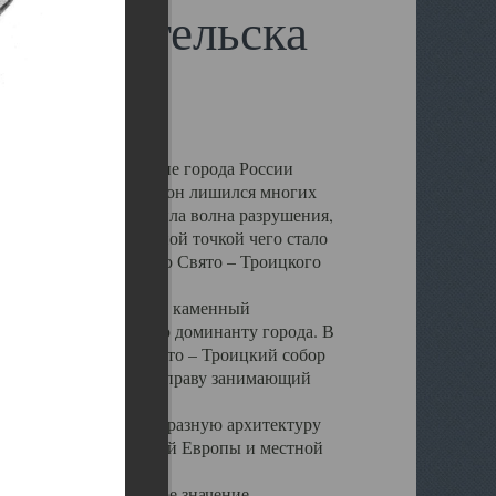
 Архангельска
 чем другие губернские города России
 в результате которых он лишился многих
у Архангельску ударила волна разрушения,
 20 –х годов. Отправной точкой чего стало
нсамбля кафедрального Свято – Троицкого
а, величественный каменный
ю и градостроительную доминанту города. В
оть до разрушения Свято – Троицкий собор
ний Архангельска, по праву занимающий
ртине Архангельска.
 себе яркую и своеобразную архитектуру
ниями России, Западной Европы и местной
вали его кафедральное значение,