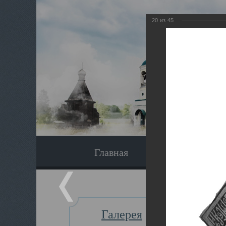
20
из
45
Главная
Экскурсия
Галерея