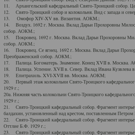
11. Архангельский кафедральный Свято-Троицкий собор. Цен
12. Свято-Троицкий собор и колокольня. Вид с запада и север
13. Омофор XIV-XV вв. Византия. АОКМ.;
14. Воздух. 1692 г. Москва. Вклад Дарьи Прохоровны Мило
собор. АОКМ.;
15. Покровец. 1692 г. Москва. Вклад Дарьи Прохоровны Ми
собор. АОКМ.;
16. Покровец. Се ягнец. 1692 г. Москва. Вклад Дарьи Прох
Преображенский собор. АОКМ.;
17. Палица. Богоматерь. Знамение. Конец XVII в. Москва. 
18. Палица. Успение. XVII в. Север. Вклад Ивана Кузвлева 
19. Епитрахиль. XVI-XVII вв. Москва. АОКМ;
20. Первый этаж колокольни Свято-Троицкого кафедрального
1929 г.;
20а. Нижняя часть колокольни Свято-Троицкого кафедрального
1929 г.;
21. Свято-Троицкий кафедральный собор. Фрагмент интерьер
балдахин, установленный над крестом, поставленным Петром I
22. Свято-Троицкий кафедральный собор. Фрагмент интерьер
Оттлие Б.Ф. 1929 г.;
23. Свято-Троицкий кафедральный собор. Фрагмент интерье