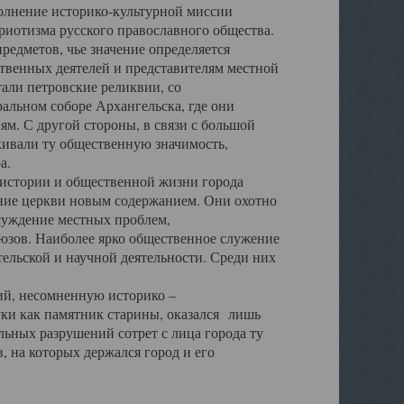
полнение историко-культурной миссии
триотизма русского православного общества.
редметов, чье значение определяется
твенных деятелей и представителям местной
тали петровские реликвии, со
альном соборе Архангельска, где они
м. С другой стороны, в связи с большой
кивали ту общественную значимость,
а.
тории и общественной жизни города
ение церкви новым содержанием. Они охотно
бсуждение местных проблем,
юзов. Наиболее ярко общественное служение
ельской и научной деятельности. Среди них
й, несомненную историко –
ауки как памятник старины, оказался лишь
ьных разрушений сотрет с лица города ту
 на которых держался город и его