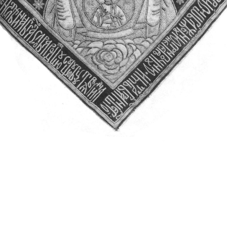
Свято-Троицкий собор
Свято-Троицкий собор Архангельска
23.12.2015
Сегодня мы можем говорить, что Архангельск в большей мере,
пострадал от целенаправленных систематических разрушений,
выдающихся памятников архитектуры. Больше всего по старом
вызванная борьбой с религией, набравшая особую силу в конце
разрушение православного центра архангельской губернии - а
собора Архангельска.
Возникнув в начале XVIII века в центре Архангельск
двухэтажный Троицкий собор, сразу превратился в зрительну
XVIII веке по масштабам ему не было равных на Севере. Впл
оставался самым высоким и значительным из городских строе
второе место, после гостиных дворов, в градостроительной ка
Один из самых больших и светлых соборов России воплотил в
портового города с отраженными в ней архитектурными тече
архангелогородской школы церковного зодчества.
Масштабность, благолепие и богатство собора, вполне оправды