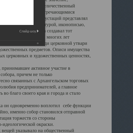
города. Обширный и величественный
ственными нигде не встречающимися
 символических инкрустаций представлял
 с живописью, скульптурой, иконописью,
ьер Троицкого храма создавал тот
Слайд-шоу:
обора, на протяжении многих лет
ице, библиотеке, среди церковной утвари
удожественных предметов. Описи имущества
ьных церковных и художественных ценностях,
, принимавшее активное участие в
собора, причем не только
 тесно связанных с Архангельском торговых
толюбия предпринимателей, а главное
во благо своего края и города и стало
 он одновременно воплотил себе функции
айно, именно собор становился отправной
тация торжеств со стороны
-идеологической окраски.
вещей указывало на общественный