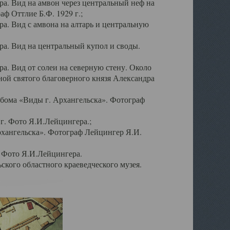
а. Вид на амвон через центральный неф на
аф Оттлие Б.Ф. 1929 г.;
. Вид с амвона на алтарь и центральную
а. Вид на центральный купол и своды.
. Вид от солеи на северную стену. Около
ой святого благоверного князя Александра
бома «Виды г. Архангельска». Фотограф
г. Фото Я.И.Лейцингера.;
рхангельска». Фотограф Лейцингер Я.И.
. Фото Я.И.Лейцингера.
кого областного краеведческого музея.