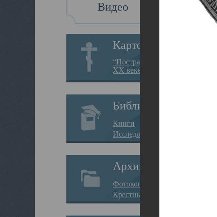
Видео
Картотека
“Пострадавшие за веру в
XX веке на Севере”
Библиотека
Книги
Исследования
Архив
Фотокопии дел
Крестные ходы