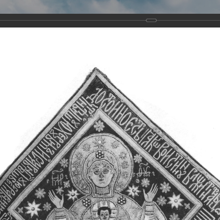
Виртуа
Новомученико
Земли А
Сайт создан по благосло
и Холмо
Наследники
Галерея
Главная
Галерея
Храмы-мученики Архангельска
Свято-Тро