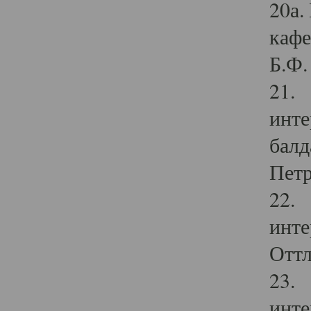
20а.
кафе
Б.Ф. 
21. 
инте
балд
Петр
22. 
инте
Оттл
23. 
инте