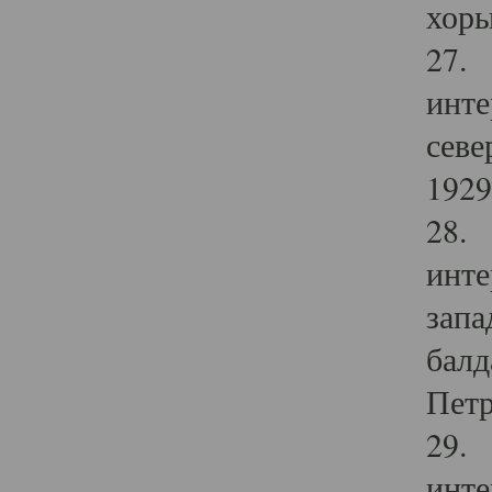
хоры
27. 
инте
севе
1929 
28. 
инте
запа
балд
Петр
29. 
инте