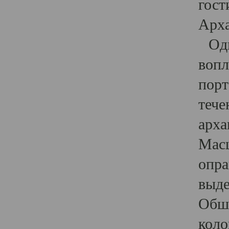
гост
Арха
Один
вопл
порт
тече
арха
Масш
опра
выде
Обши
коло