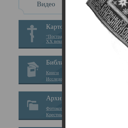
Видео
Св
Картотека
Свя
“Пострадавшие за веру в
XX веке на Севере”
23.12.
Сего
Библиотека
мере
Книги
целе
Исследования
резу
Архив
памя
Фотокопии дел
Арха
Крестные ходы
борь