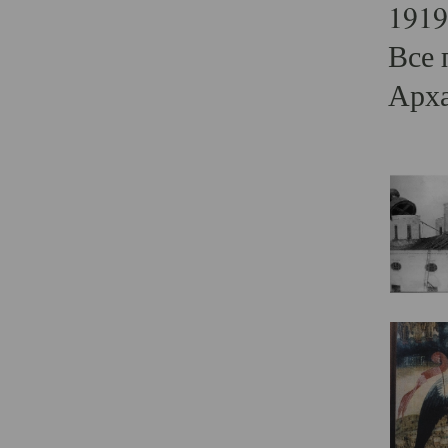
1919
Все 
Арха