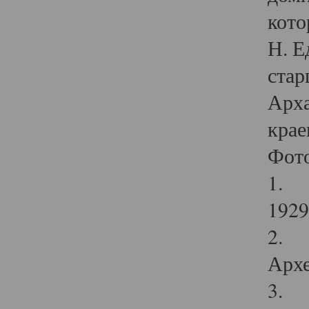
кото
Н. Е
стар
Арха
крае
Фот
1. С
1929 
2. Р
Архе
3. Ф