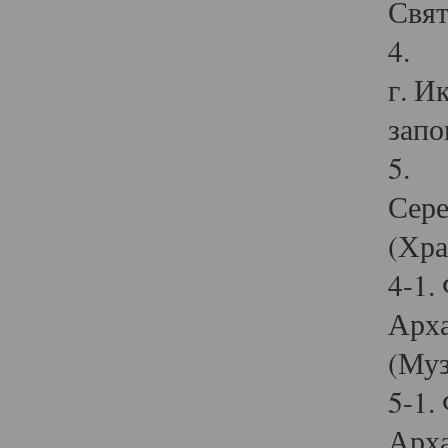
Свят
4. И
г. И
запо
5. И
Сере
(Хра
4-1.
Арха
(Муз
5-1.
Арха