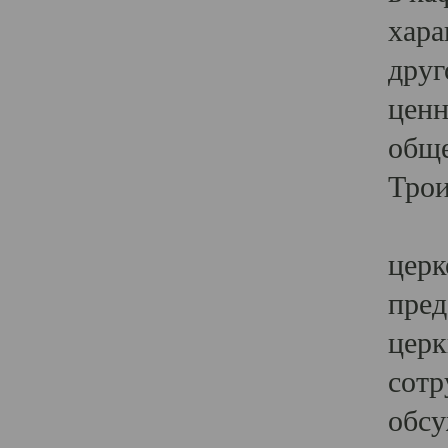
хара
друг
ценн
обще
Трои
Ярк
церк
пред
церк
сотр
обсу