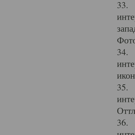
33. 
инте
запа
Фото
34. 
инте
икон
35. 
инте
Оттл
36. 
инте