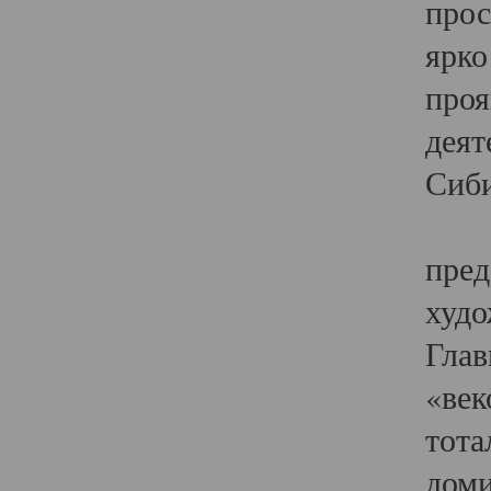
прос
ярко
проя
деят
Сиби
Одн
пред
худо
Глав
«век
тота
доми