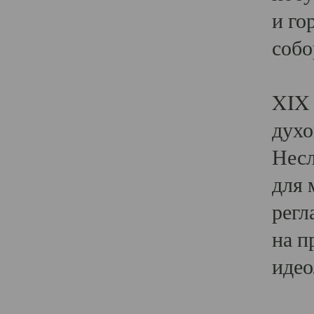
и го
собо
Явл
XIX 
духо
Несл
для 
регл
на п
идео
Поя