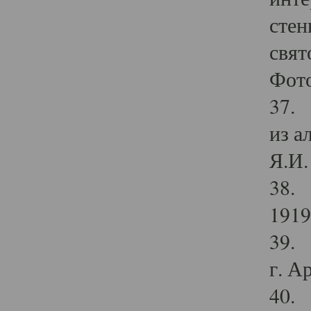
стен
свят
Фото
37. 
из а
Я.И. 
38. 
1919
39. 
г. А
40. 