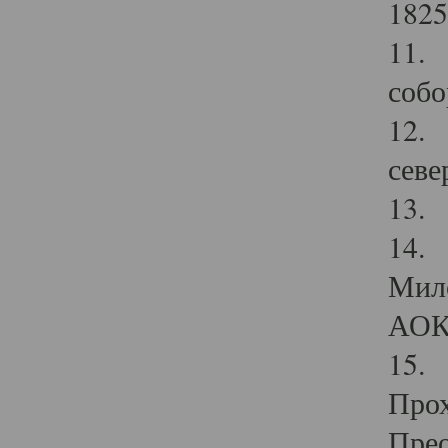
1825
11.
собо
12. 
севе
13.
14. 
Мило
АОК
15. 
Прох
Прео