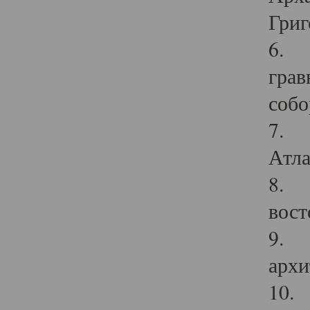
Григ
6. П
грав
собо
7. Г
Атла
8. С
вост
9. С
архи
10. 