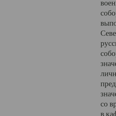
воен
собо
выпо
Севе
русс
собо
знач
личн
пред
знач
со в
в ка