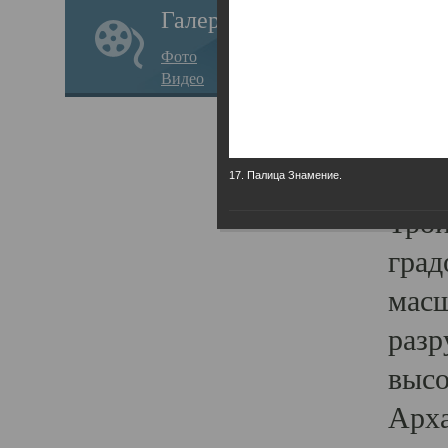
Галерея
годо
Фото
прав
Видео
кафе
Воз
Арха
17. Палица Знамение.
Трои
град
масш
разр
высо
Арха