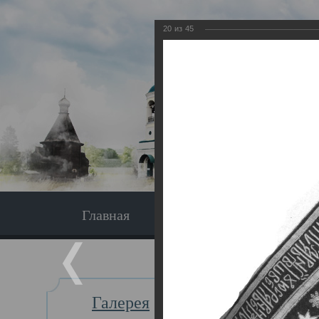
20
из
45
Главная
Экскурсия
Главная
Галерея