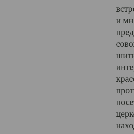
встр
и мн
пред
сово
шить
инте
крас
прот
посе
церк
нахо