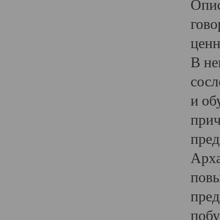
Опис
гово
ценн
В не
сосл
и об
прич
пред
Арха
повы
пред
побу