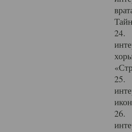
врат
Тайн
24. 
инте
хоры
«Стр
25. 
инте
икон
26. 
инте