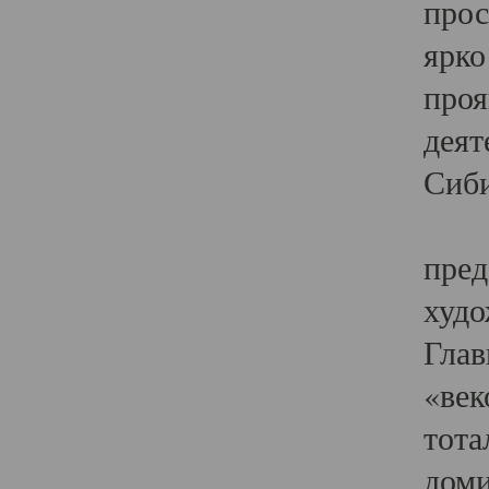
прос
ярко
проя
деят
Сиби
Одн
пред
худо
Глав
«век
тота
доми