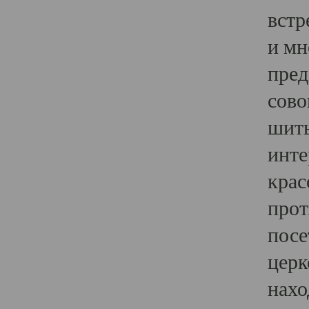
встр
и мн
пред
сово
шить
инте
крас
прот
посе
церк
нахо