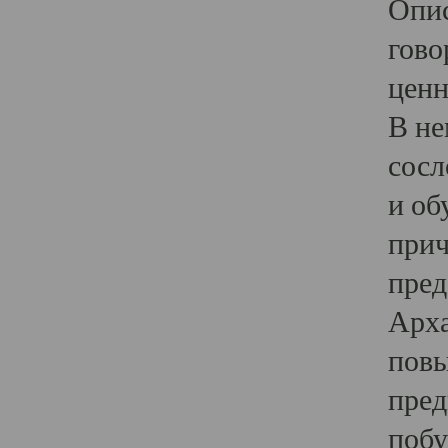
Опис
гово
ценн
В не
сосл
и об
прич
пред
Арха
повы
пред
побу