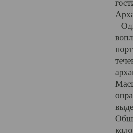
гост
Арха
Один
вопл
порт
тече
арха
Масш
опра
выде
Обши
коло