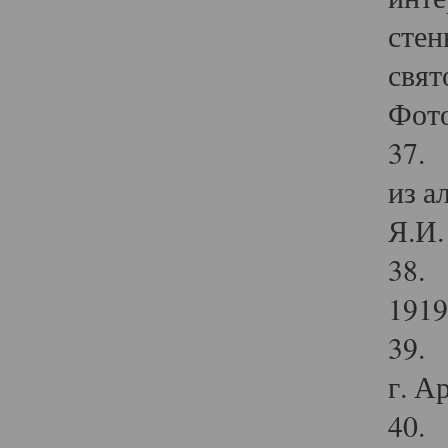
стен
свят
Фото
37. 
из а
Я.И. 
38. 
1919
39. 
г. А
40. 