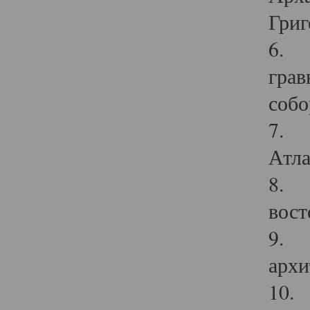
Григ
6. П
грав
собо
7. Г
Атла
8. С
вост
9. С
архи
10. 