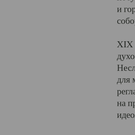
и го
собо
Явл
XIX 
духо
Несл
для 
регл
на п
идео
Поя