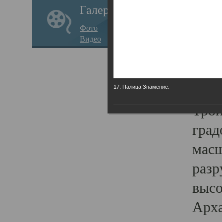
Галерея
годо
Фото
прав
Видео
кафе
Воз
Арха
17. Палица Знамение.
Трои
град
масш
разр
высо
Арха