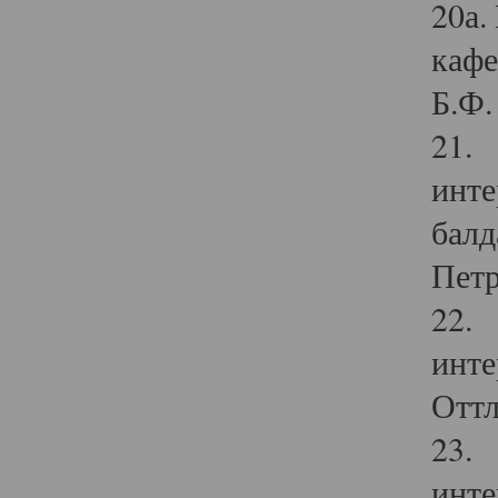
20а.
кафе
Б.Ф. 
21. 
инте
балд
Петр
22. 
инте
Оттл
23. 
инте