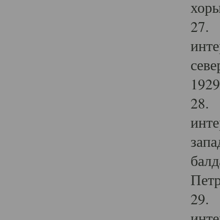
хоры
27. 
инте
севе
1929 
28. 
инте
запа
балд
Петр
29. 
инте