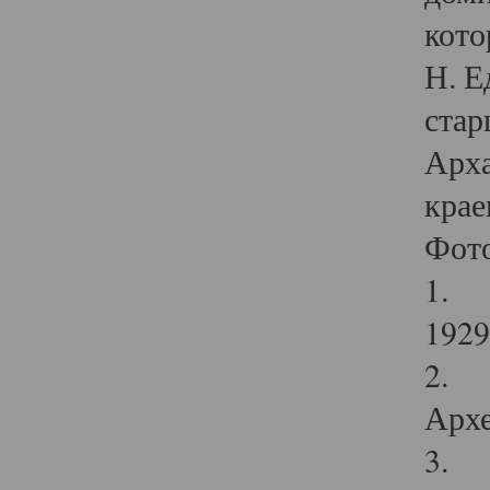
кото
Н. Е
стар
Арха
крае
Фот
1. С
1929 
2. Р
Архе
3. Ф