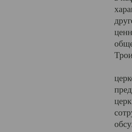
хара
друг
ценн
обще
Трои
Ярк
церк
пред
церк
сотр
обсу