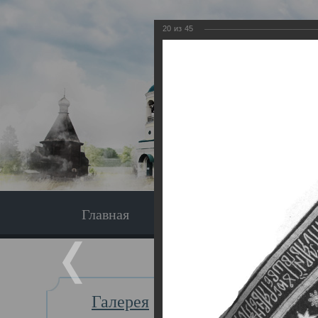
20
из
45
Главная
Экскурсия
Главная
Галерея