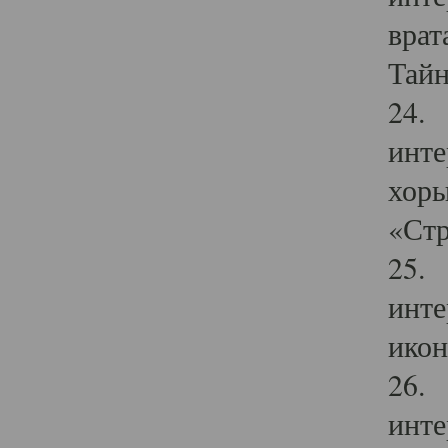
врат
Тайн
24. 
инте
хоры
«Стр
25. 
инте
икон
26. 
инте