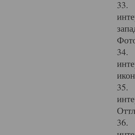
33. 
инте
запа
Фото
34. 
инте
икон
35. 
инте
Оттл
36. 
инте