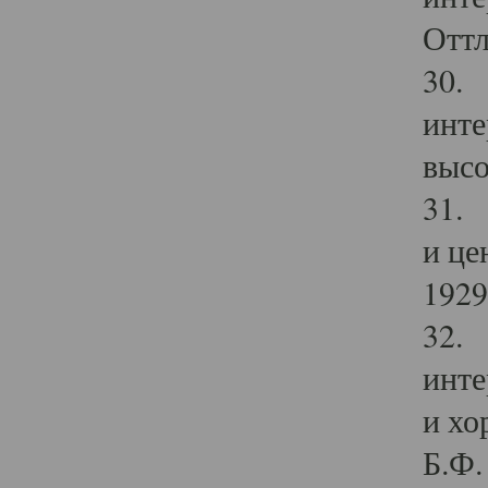
Оттл
30. 
инте
высо
31. 
и це
1929 
32. 
инте
и хо
Б.Ф. 