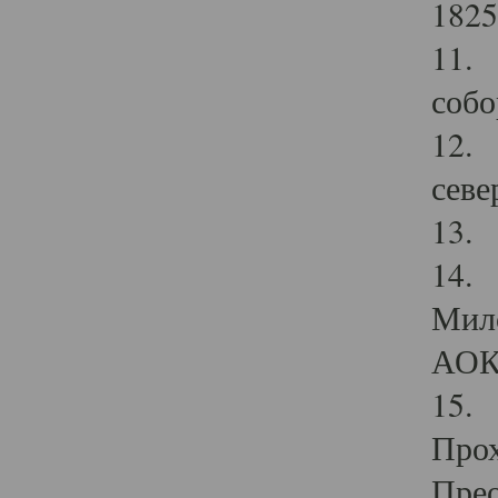
1825
11.
собо
12. 
севе
13.
14. 
Мило
АОК
15. 
Прох
Прео