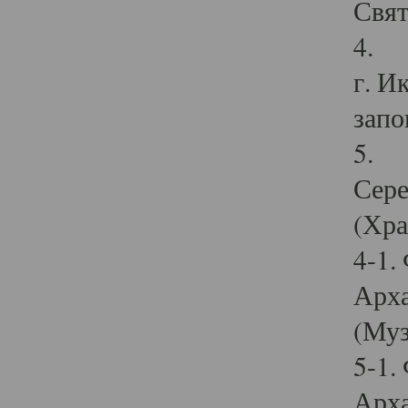
Свят
4. И
г. И
запо
5. И
Сере
(Хра
4-1.
Арха
(Муз
5-1.
Арха