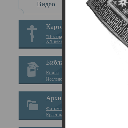
Видео
Св
Картотека
Свя
“Пострадавшие за веру в
XX веке на Севере”
23.12.
Сего
Библиотека
мере
Книги
целе
Исследования
резу
Архив
памя
Фотокопии дел
Арха
Крестные ходы
борь