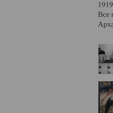
1919
Все 
Арха