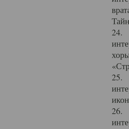
врат
Тайн
24. 
инте
хоры
«Стр
25. 
инте
икон
26. 
инте