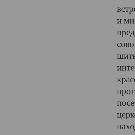
встр
и мн
пред
сово
шить
инте
крас
прот
посе
церк
нахо