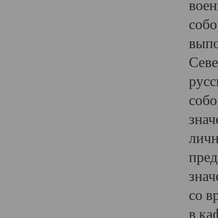
воен
собо
выпо
Севе
русс
собо
знач
личн
пред
знач
со в
в ка