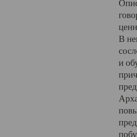
Опис
гово
ценн
В не
сосл
и об
прич
пред
Арха
повы
пред
побу