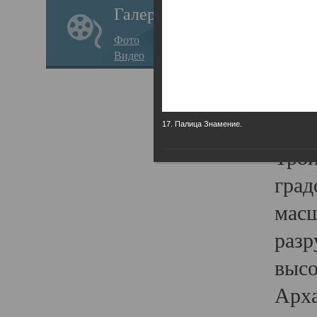
Галерея
годо
Фото
прав
Видео
кафе
Воз
Арха
17. Палица Знамение.
Трои
град
масш
разр
высо
Арха