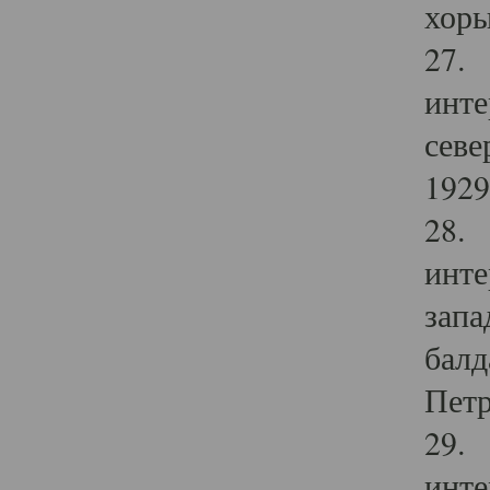
хоры
27. 
инте
севе
1929 
28. 
инте
запа
балд
Петр
29. 
инте