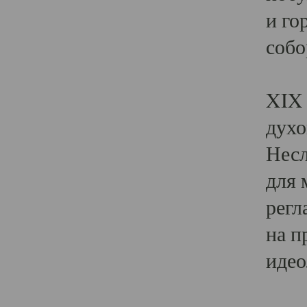
и го
собо
Явл
XIX 
духо
Несл
для 
регл
на п
идео
Поя