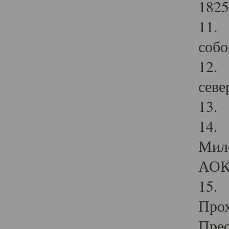
1825
11.
собо
12. 
севе
13.
14. 
Мило
АОК
15. 
Прох
Прео