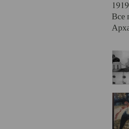
1919
Все 
Арха