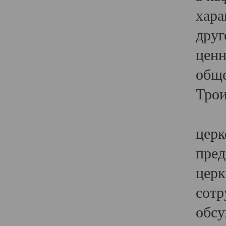
хара
друг
ценн
обще
Трои
Ярк
церк
пред
церк
сотр
обсу