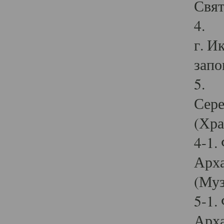
Свят
4. И
г. И
запо
5. И
Сере
(Хра
4-1.
Арха
(Муз
5-1.
Арха