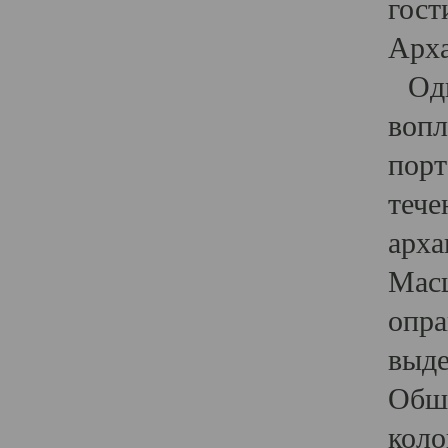
гост
Арха
Один
вопл
порт
тече
арха
Масш
опра
выде
Обши
коло