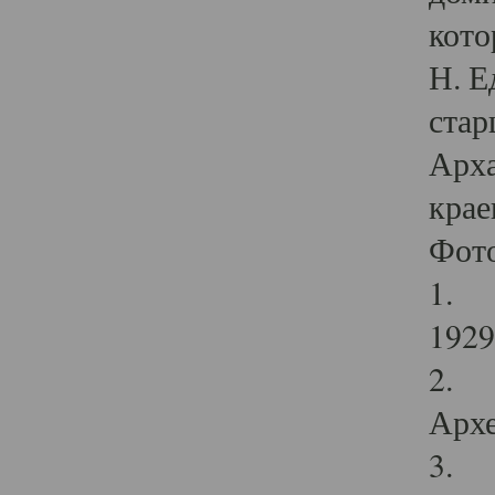
кото
Н. Е
стар
Арха
крае
Фот
1. С
1929 
2. Р
Архе
3. Ф