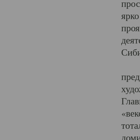
прос
ярко
проя
деят
Сиби
Одн
пред
худо
Глав
«век
тота
доми