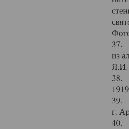
стен
свят
Фото
37. 
из а
Я.И. 
38. 
1919
39. 
г. А
40. 