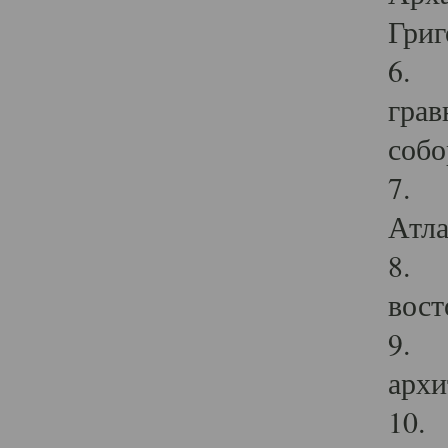
Григ
6. П
грав
собо
7. Г
Атла
8. С
вост
9. С
архи
10. 