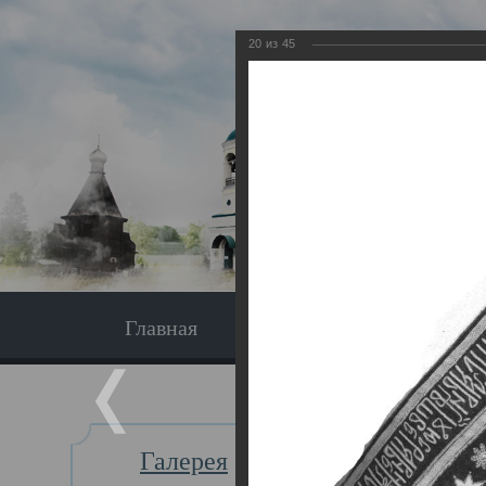
20
из
45
Главная
Экскурсия
Главная
Галерея