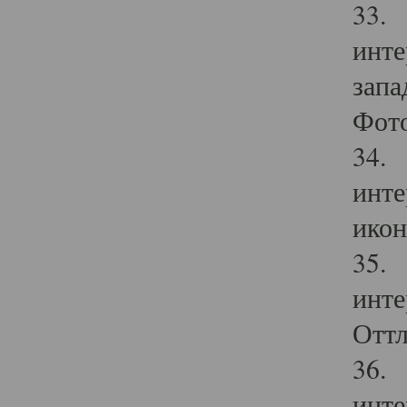
33. 
инте
запа
Фото
34. 
инте
икон
35. 
инте
Оттл
36. 
инте