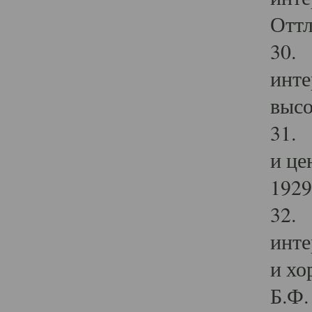
Оттл
30. 
инте
высо
31. 
и це
1929 
32. 
инте
и хо
Б.Ф. 