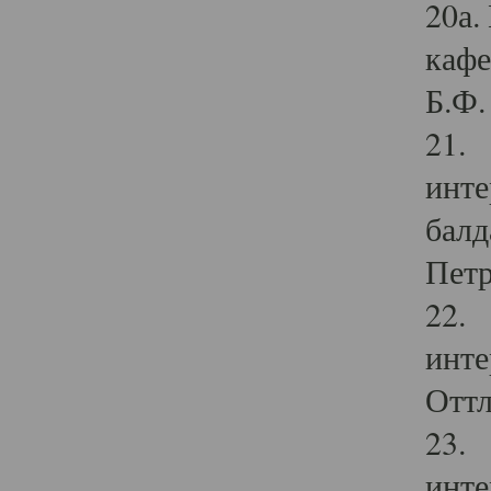
20а.
кафе
Б.Ф. 
21. 
инте
балд
Петр
22. 
инте
Оттл
23. 
инте