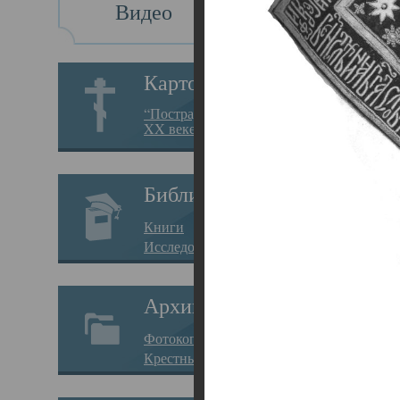
Видео
Св
Картотека
Свя
“Пострадавшие за веру в
XX веке на Севере”
23.12.
Сего
Библиотека
мере
Книги
целе
Исследования
резу
Архив
памя
Фотокопии дел
Арха
Крестные ходы
борь