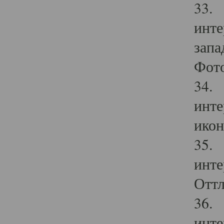
33. 
инте
запа
Фото
34. 
инте
икон
35. 
инте
Оттл
36. 
инте