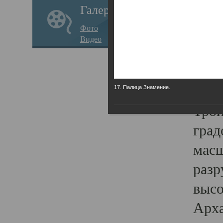
Галерея
годо
Фото
прав
Видео
кафе
Воз
Арха
17. Палица Знамение.
Трои
град
масш
разр
высо
Арха