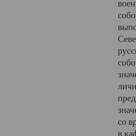
воен
собо
выпо
Севе
русс
собо
знач
личн
пред
знач
со в
в ка