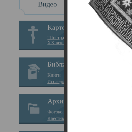
Видео
Св
Картотека
Свя
“Пострадавшие за веру в
XX веке на Севере”
23.12.
Сего
Библиотека
мере
Книги
целе
Исследования
резу
Архив
памя
Фотокопии дел
Арха
Крестные ходы
борь