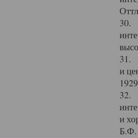
Оттл
30. 
инте
высо
31. 
и це
1929 
32. 
инте
и хо
Б.Ф. 