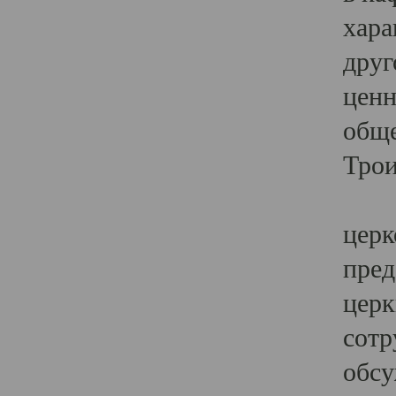
хара
друг
ценн
обще
Трои
Ярк
церк
пред
церк
сотр
обсу