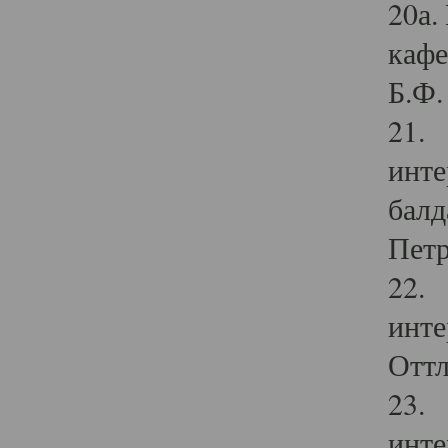
20а.
кафе
Б.Ф. 
21. 
инте
балд
Петр
22. 
инте
Оттл
23. 
инте