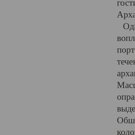
гост
Арха
Один
вопл
порт
тече
арха
Масш
опра
выде
Обши
коло