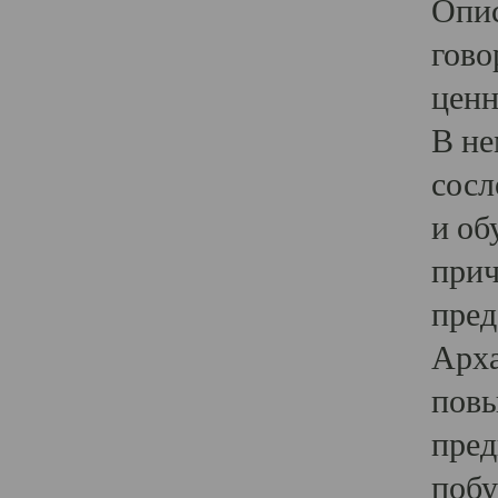
Опис
гово
ценн
В не
сосл
и об
прич
пред
Арха
повы
пред
побу