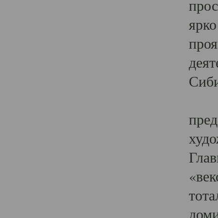
прос
ярко
проя
деят
Сиби
Одн
пред
худо
Глав
«век
тота
доми