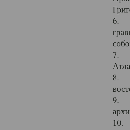
Григ
6. П
грав
собо
7. Г
Атла
8. С
вост
9. С
архи
10. 