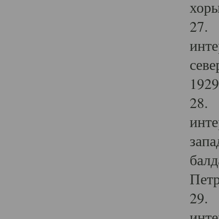
хоры
27. 
инте
севе
1929 
28. 
инте
запа
балд
Петр
29. 
инте