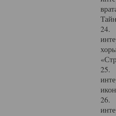
врат
Тайн
24. 
инте
хоры
«Стр
25. 
инте
икон
26. 
инте