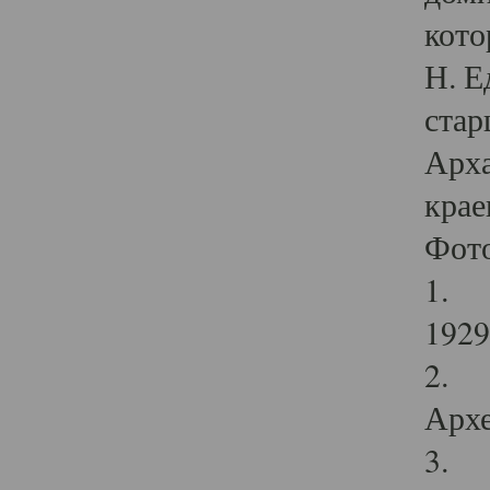
кото
Н. Е
стар
Арха
крае
Фот
1. С
1929 
2. Р
Архе
3. Ф