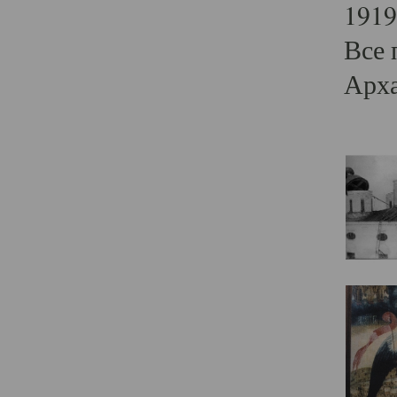
1919
Все 
Арха