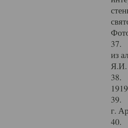
стен
свят
Фото
37. 
из а
Я.И. 
38. 
1919
39. 
г. А
40. 