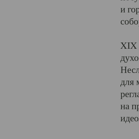
и го
собо
Явл
XIX 
духо
Несл
для 
регл
на п
идео
Поя