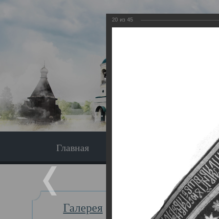
20
из
45
Главная
Экскурсия
Главная
Галерея