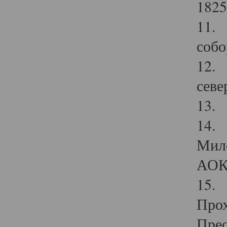
1825
11.
собо
12. 
севе
13.
14. 
Мило
АОК
15. 
Прох
Прео