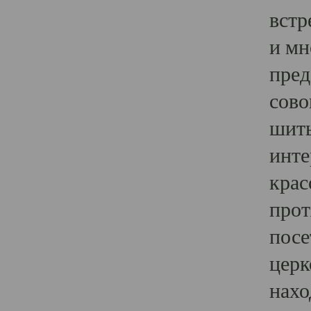
встр
и мн
пред
сово
шить
инте
крас
прот
посе
церк
нахо