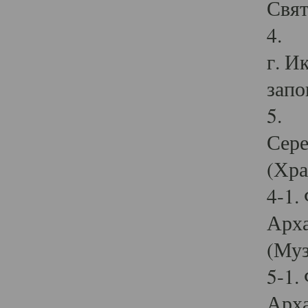
Свят
4. И
г. И
запо
5. И
Сере
(Хра
4-1.
Арха
(Муз
5-1.
Арха