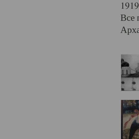
1919
Все 
Арха