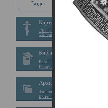
Видео
Св
Картотека
Свя
“Пострадавшие за веру в
XX веке на Севере”
23.12.
Сего
Библиотека
мере
Книги
целе
Исследования
резу
Архив
памя
Фотокопии дел
Арха
Крестные ходы
борь