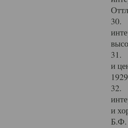
Оттл
30. 
инте
высо
31. 
и це
1929 
32. 
инте
и хо
Б.Ф. 