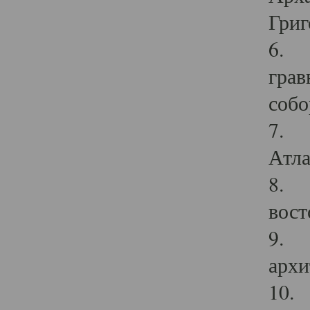
Григ
6. П
грав
собо
7. Г
Атла
8. С
вост
9. С
архи
10. 