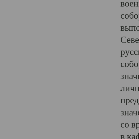
воен
собо
выпо
Севе
русс
собо
знач
личн
пред
знач
со в
в ка