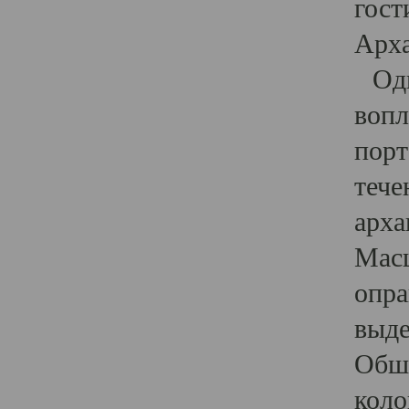
гост
Арха
Один
вопл
порт
тече
арха
Масш
опра
выде
Обши
коло