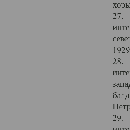
хоры
27. 
инте
севе
1929 
28. 
инте
запа
балд
Петр
29. 
инте