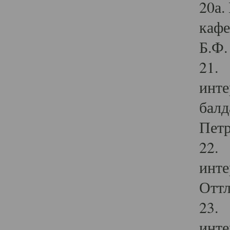
20а.
кафе
Б.Ф. 
21. 
инте
балд
Петр
22. 
инте
Оттл
23. 
инте