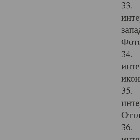
33. 
инте
запа
Фото
34. 
инте
икон
35. 
инте
Оттл
36. 
инте