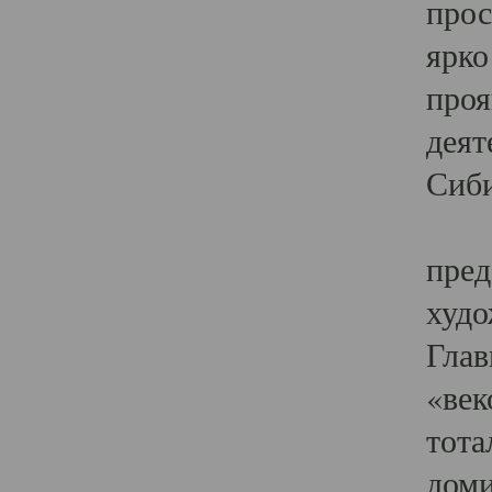
прос
ярко
проя
деят
Сиби
Одн
пред
худо
Глав
«век
тота
доми