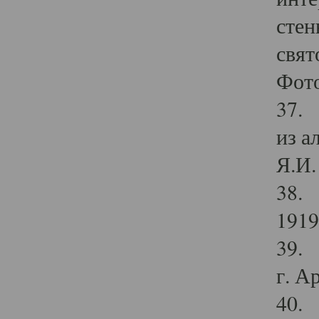
стен
свят
Фото
37. 
из а
Я.И. 
38. 
1919
39. 
г. А
40. 