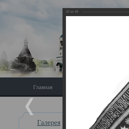
20
из
45
Главная
Экскурсия
Главная
Галерея