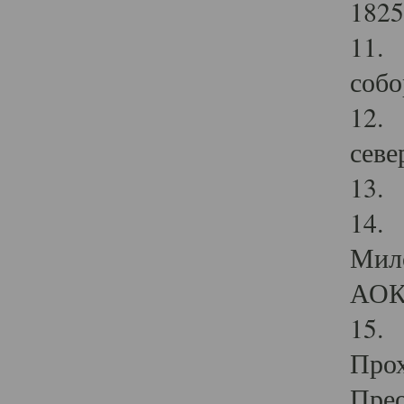
1825
11.
собо
12. 
севе
13.
14. 
Мило
АОК
15. 
Прох
Прео