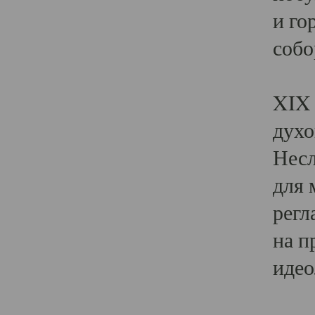
и го
собо
Явл
XIX 
духо
Несл
для 
регл
на п
идео
Поя