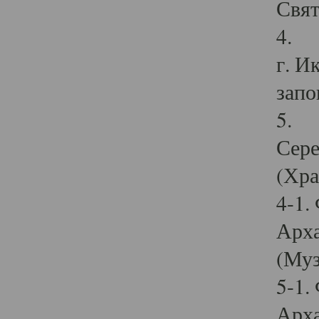
Свят
4. И
г. И
запо
5. И
Сере
(Хра
4-1.
Арха
(Муз
5-1.
Арха