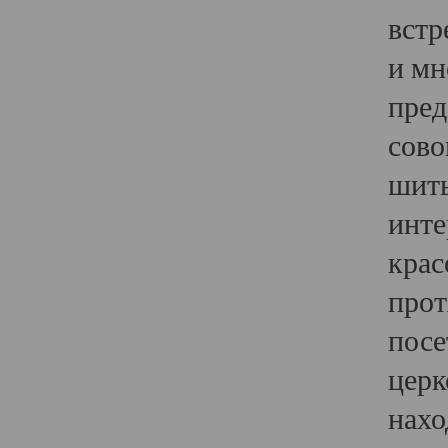
встр
и мн
пред
сово
шить
инте
крас
прот
посе
церк
нахо