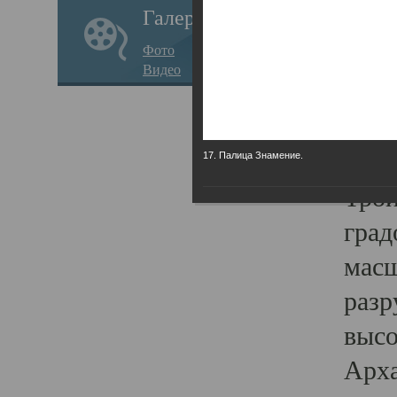
Галерея
годо
Фото
прав
Видео
кафе
Воз
Арха
17. Палица Знамение.
Трои
град
масш
разр
высо
Арха