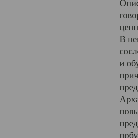
Опис
гово
ценн
В не
сосл
и об
прич
пред
Арха
повы
пред
побу