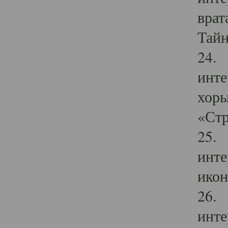
врат
Тайн
24. 
инте
хоры
«Стр
25. 
инте
икон
26. 
инте