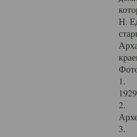
кото
Н. Е
стар
Арха
крае
Фот
1. С
1929 
2. Р
Архе
3. Ф