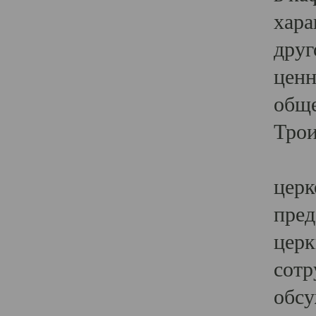
хара
друг
ценн
обще
Трои
Ярк
церк
пред
церк
сотр
обсу