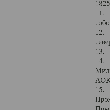
1825
11.
собо
12. 
севе
13.
14. 
Мило
АОК
15. 
Прох
Прео