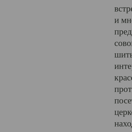
встр
и мн
пред
сово
шить
инте
крас
прот
посе
церк
нахо