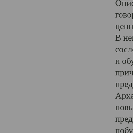
Опис
гово
ценн
В не
сосл
и об
прич
пред
Арха
повы
пред
побу