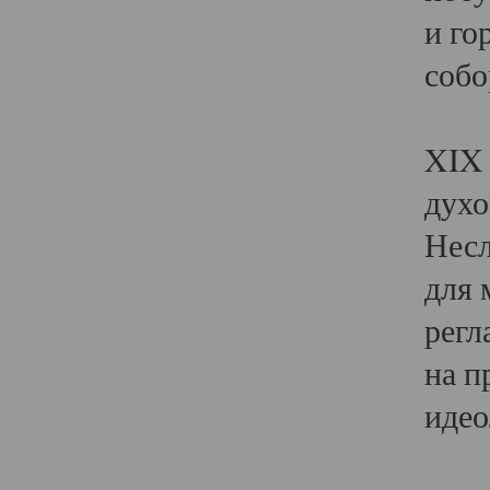
и го
собо
Явл
XIX 
духо
Несл
для 
регл
на п
идео
Поя