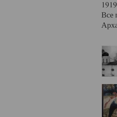
1919
Все 
Арха