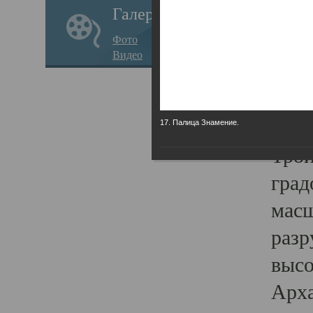
Галерея
годо
Фото
прав
Видео
кафе
Воз
Арха
17. Палица Знамение.
Трои
град
масш
разр
высо
Арха