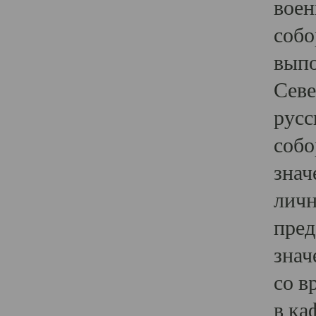
воен
собо
выпо
Севе
русс
собо
знач
личн
пред
знач
со в
в ка