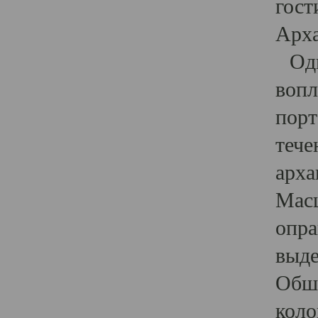
гост
Арха
Один
вопл
порт
тече
арха
Масш
опра
выде
Обши
коло