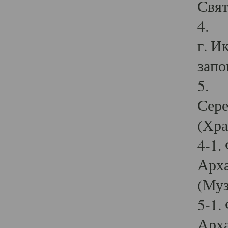
Свят
4. И
г. И
запо
5. И
Сере
(Хра
4-1.
Арха
(Муз
5-1.
Арха