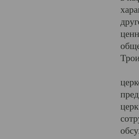
хара
друг
ценн
обще
Трои
Ярк
церк
пред
церк
сотр
обсу