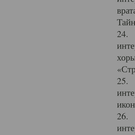
врат
Тайн
24. 
инте
хоры
«Стр
25. 
инте
икон
26. 
инте