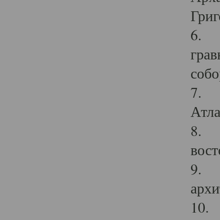
Григ
6. П
грав
собо
7. Г
Атла
8. С
вост
9. С
архи
10. 