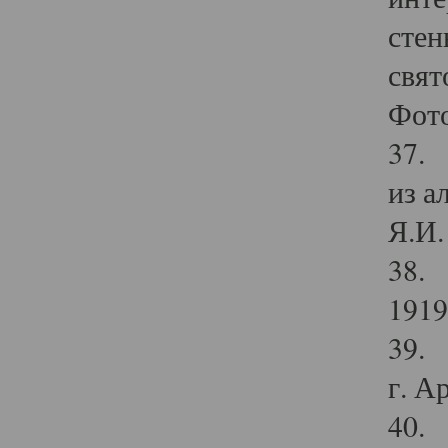
стен
свят
Фото
37. 
из а
Я.И. 
38. 
1919
39. 
г. А
40. 