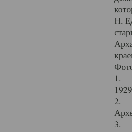
кото
Н. Е
стар
Арха
крае
Фот
1. С
1929 
2. Р
Архе
3. Ф