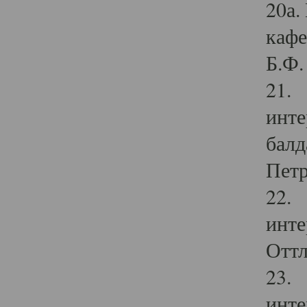
20а.
кафе
Б.Ф. 
21. 
инте
балд
Петр
22. 
инте
Оттл
23. 
инте