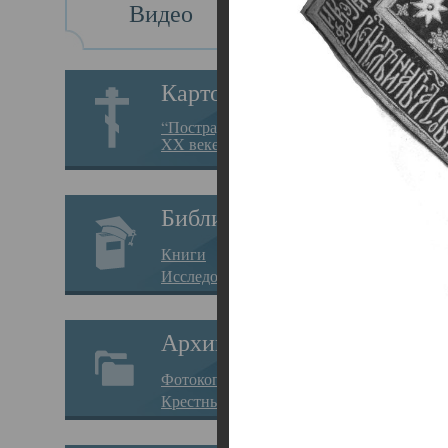
Видео
Св
Картотека
Свя
“Пострадавшие за веру в
XX веке на Севере”
23.12.
Сего
Библиотека
мере
Книги
целе
Исследования
резу
Архив
памя
Фотокопии дел
Арха
Крестные ходы
борь