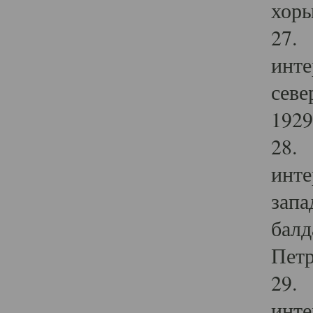
хоры
27. 
инте
севе
1929 
28. 
инте
запа
балд
Петр
29. 
инте