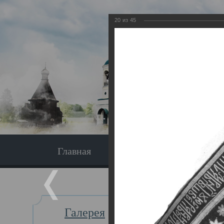
20
из
45
Главная
Экскурсия
Главная
Галерея