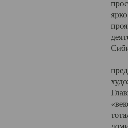
прос
ярко
проя
деят
Сиби
Одн
пред
худо
Глав
«век
тота
доми