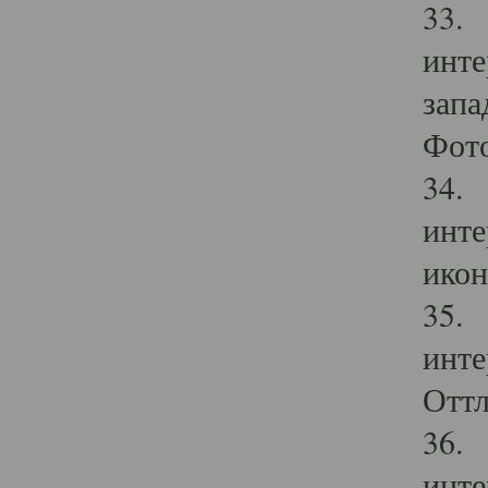
33. 
инте
запа
Фото
34. 
инте
икон
35. 
инте
Оттл
36. 
инте