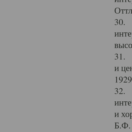
Оттл
30. 
инте
высо
31. 
и це
1929 
32. 
инте
и хо
Б.Ф. 