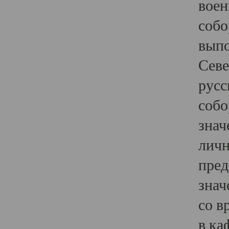
воен
собо
выпо
Севе
русс
собо
знач
личн
пред
знач
со в
в ка