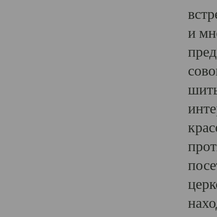
встр
и мн
пред
сово
шить
инте
крас
прот
посе
церк
нахо