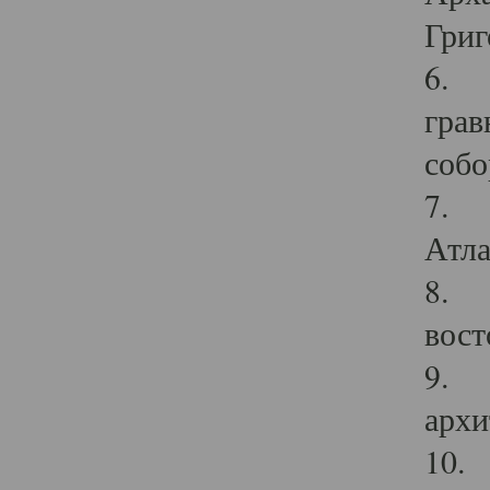
Григ
6. П
грав
собо
7. Г
Атла
8. С
вост
9. С
архи
10. 