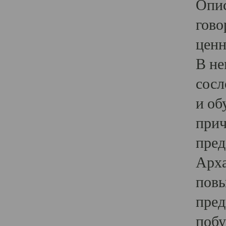
Опис
гово
ценн
В не
сосл
и об
прич
пред
Арха
повы
пред
побу