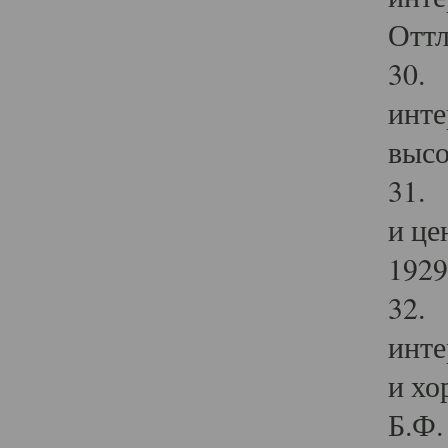
Оттл
30. 
инте
высо
31. 
и це
1929 
32. 
инте
и хо
Б.Ф. 