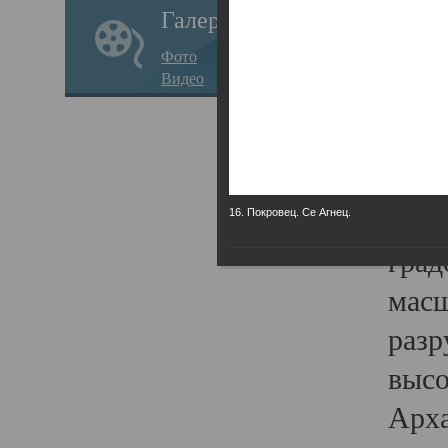
Галерея
годо
Фото
прав
Видео
кафе
Воз
Арха
Трои
16. Покровец. Се Агнец.
град
масш
разр
высо
Арха