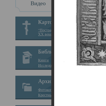
Видео
Св
Картотека
Свя
“Пострадавшие за веру в
XX веке на Севере”
23.12.
Сего
Библиотека
мере
Книги
целе
Исследования
резу
Архив
памя
Фотокопии дел
Арха
Крестные ходы
борь