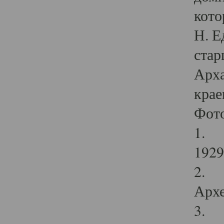
кото
Н. Е
стар
Арха
крае
Фот
1. С
1929 
2. Р
Архе
3. Ф