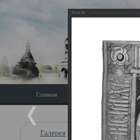
19
из
45
Главная
Экскурсия
Главная
Галерея