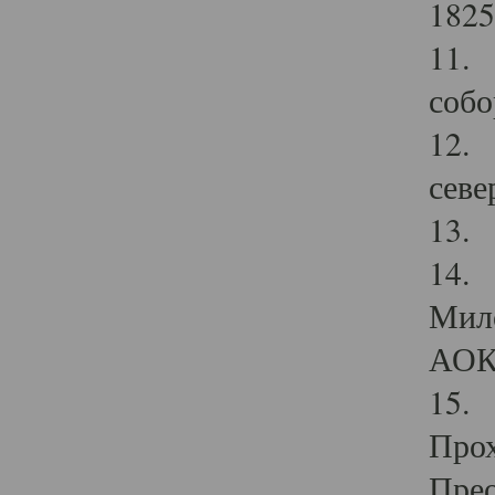
1825
11.
собо
12. 
севе
13.
14. 
Мило
АОК
15. 
Прох
Прео