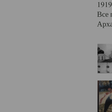
1919
Все 
Арха