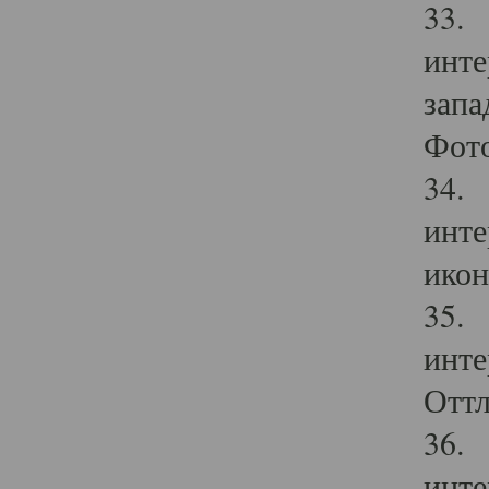
33. 
инте
запа
Фото
34. 
инте
икон
35. 
инте
Оттл
36. 
инте