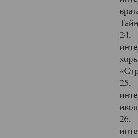
врат
Тайн
24. 
инте
хоры
«Стр
25. 
инте
икон
26. 
инте