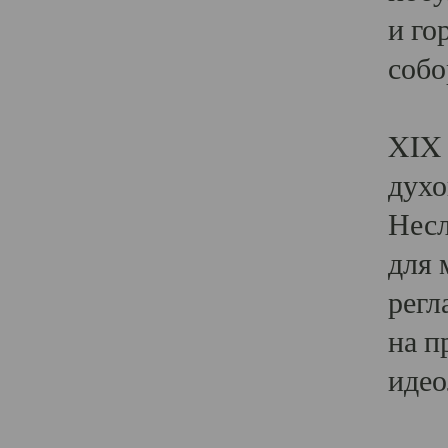
и го
собо
Явл
XIX 
духо
Несл
для 
регл
на п
идео
Поя