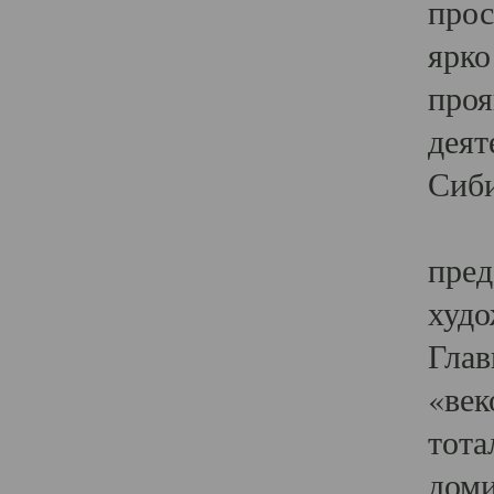
прос
ярко
проя
деят
Сиби
Одн
пред
худо
Глав
«век
тота
доми