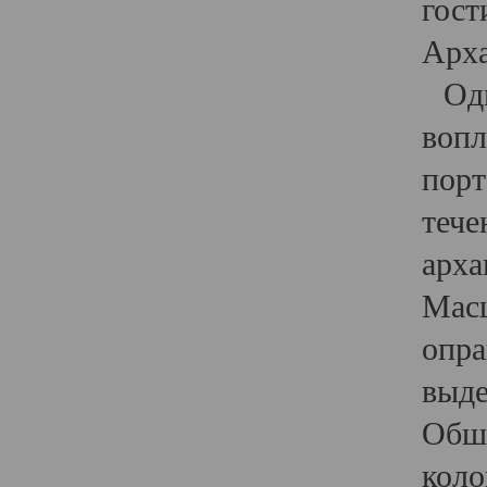
гост
Арха
Один
вопл
порт
тече
арха
Масш
опра
выде
Обши
коло