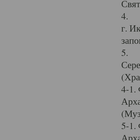
Свят
4. И
г. И
запо
5. И
Сере
(Хра
4-1.
Арха
(Муз
5-1.
Арха