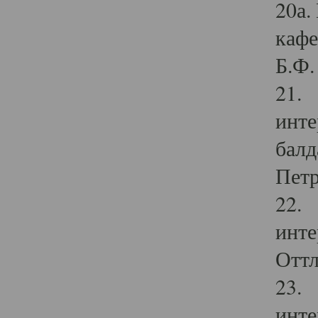
20а.
кафе
Б.Ф. 
21. 
инте
балд
Петр
22. 
инте
Оттл
23. 
инте