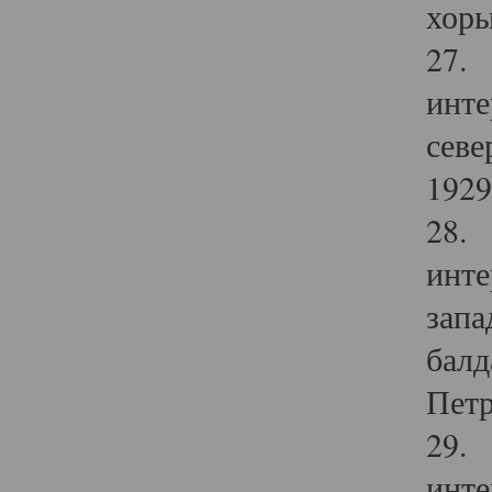
хоры
27. 
инте
севе
1929 
28. 
инте
запа
балд
Петр
29. 
инте