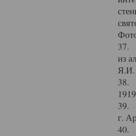
стен
свят
Фото
37. 
из а
Я.И. 
38. 
1919
39. 
г. А
40. 