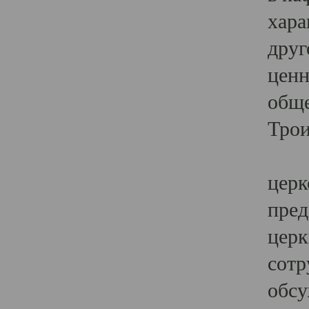
хара
друг
ценн
обще
Трои
Ярк
церк
пред
церк
сотр
обсу