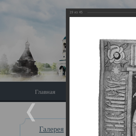
19
из
45
Главная
Экскурсия
Главная
Галерея