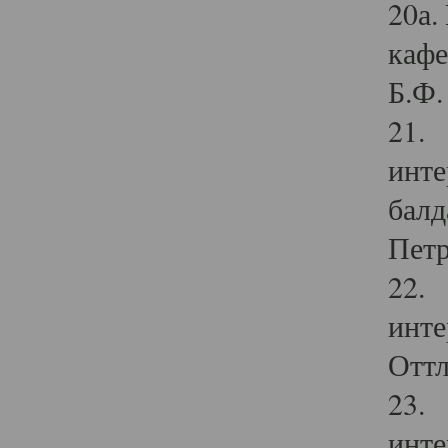
20а.
кафе
Б.Ф. 
21. 
инте
балд
Петр
22. 
инте
Оттл
23. 
инте