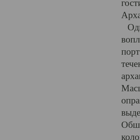
гост
Арха
Один
вопл
порт
тече
арха
Масш
опра
выде
Обши
коло