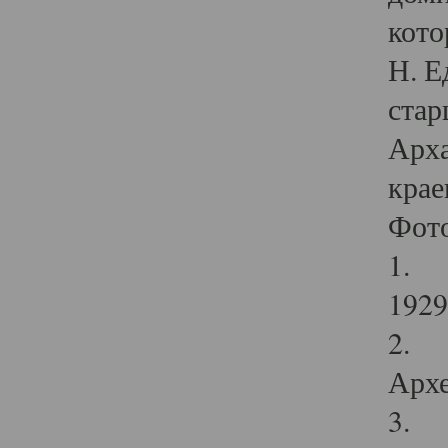
кото
Н. Е
стар
Арха
крае
Фот
1. С
1929 
2. Р
Архе
3. Ф