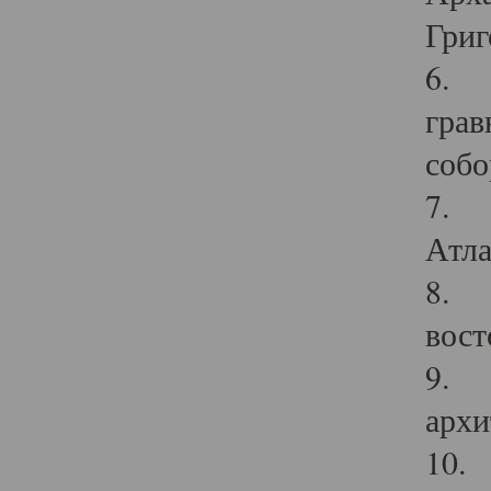
Григ
6. П
грав
собо
7. Г
Атла
8. С
вост
9. С
архи
10. 