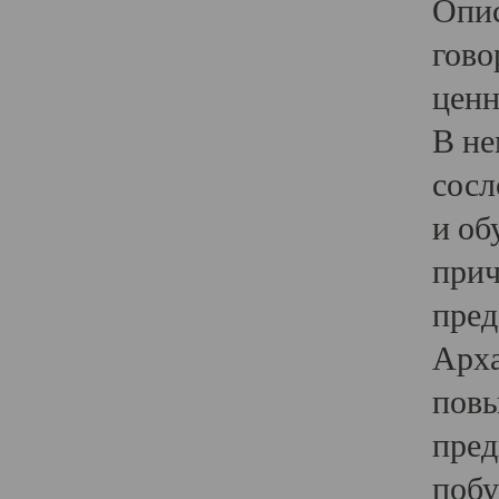
Опис
гово
ценн
В не
сосл
и об
прич
пред
Арха
повы
пред
побу