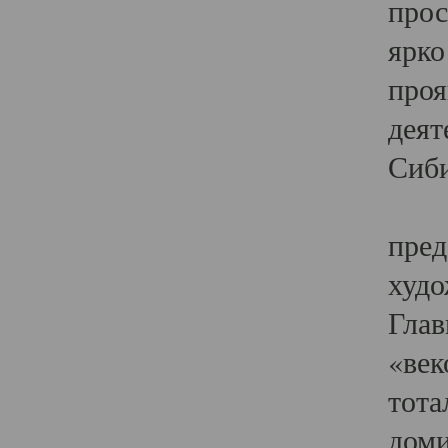
прос
ярко
проя
деят
Сиби
Одн
пред
худо
Глав
«век
тота
доми