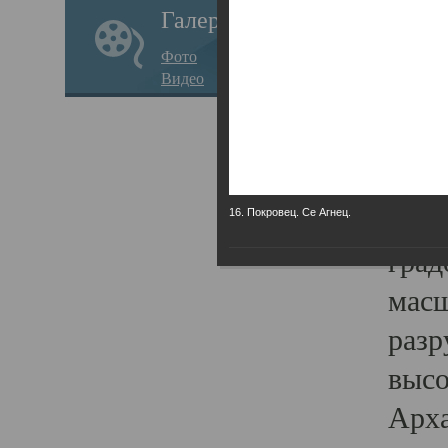
Галерея
годо
Фото
прав
Видео
кафе
Воз
Арха
Трои
16. Покровец. Се Агнец.
град
масш
разр
высо
Арха