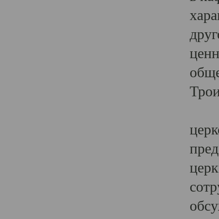
хара
друг
ценн
обще
Трои
Ярк
церк
пред
церк
сотр
обсу