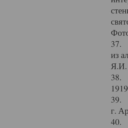
стен
свят
Фото
37. 
из а
Я.И. 
38. 
1919
39. 
г. А
40. 