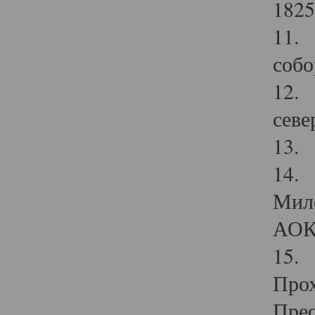
1825
11.
собо
12. 
севе
13.
14. 
Мило
АОК
15. 
Прох
Прео