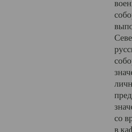
воен
собо
выпо
Севе
русс
собо
знач
личн
пред
знач
со в
в ка