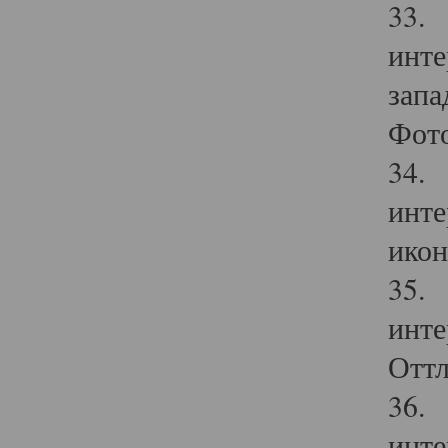
33. 
инте
запа
Фото
34. 
инте
икон
35. 
инте
Оттл
36. 
инте