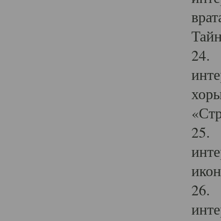
врат
Тайн
24. 
инте
хоры
«Стр
25. 
инте
икон
26. 
инте