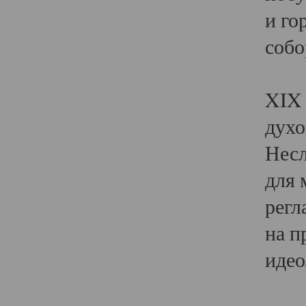
и го
собо
Явл
XIX 
духо
Несл
для 
регл
на п
идео
Поя