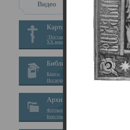
Видео
Св
Картотека
Свя
“Пострадавшие за веру в
XX веке на Севере”
23.12.
Сего
Библиотека
мере
Книги
целе
Исследования
резу
Архив
памя
Фотокопии дел
Арха
Крестные ходы
борь