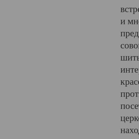
встр
и мн
пред
сово
шить
инте
крас
прот
посе
церк
нахо