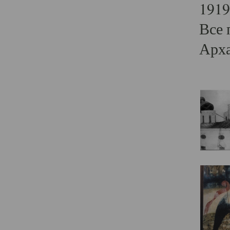
1919
Все 
Арха