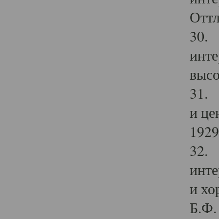
Оттл
30. 
инте
высо
31. 
и це
1929 
32. 
инте
и хо
Б.Ф. 