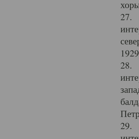
хоры
27. 
инте
севе
1929 
28. 
инте
запа
балд
Петр
29. 
инте