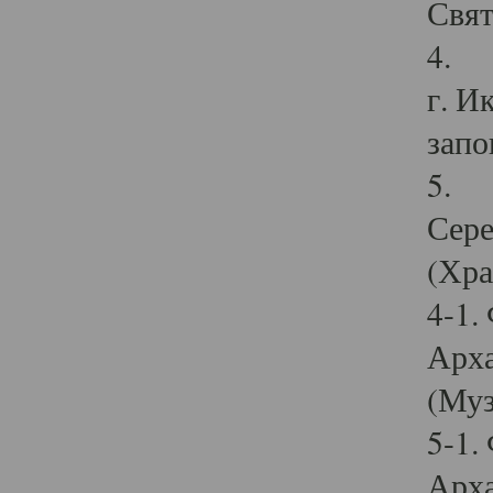
Свят
4. И
г. И
запо
5. И
Сере
(Хра
4-1.
Арха
(Муз
5-1.
Арха