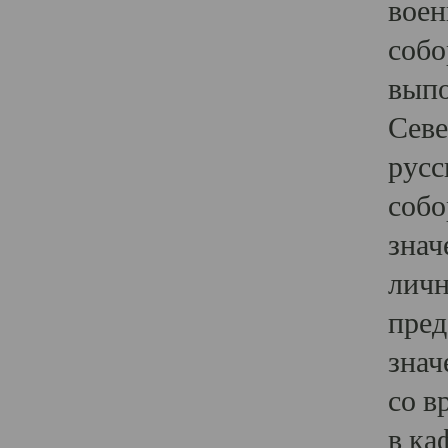
воен
собо
выпо
Севе
русс
собо
знач
личн
пред
знач
со в
в ка