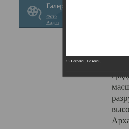
Галерея
годо
Фото
прав
Видео
кафе
Воз
Арха
Трои
16. Покровец. Се Агнец.
град
масш
разр
высо
Арха