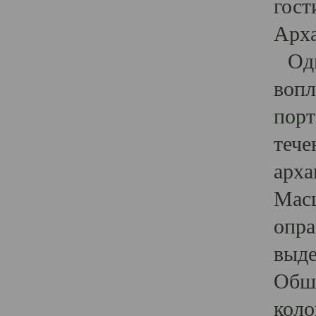
гост
Арха
Один
вопл
порт
тече
арха
Масш
опра
выде
Обши
коло