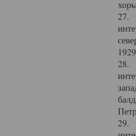
хоры
27. 
инте
севе
1929 
28. 
инте
запа
балд
Петр
29. 
инте