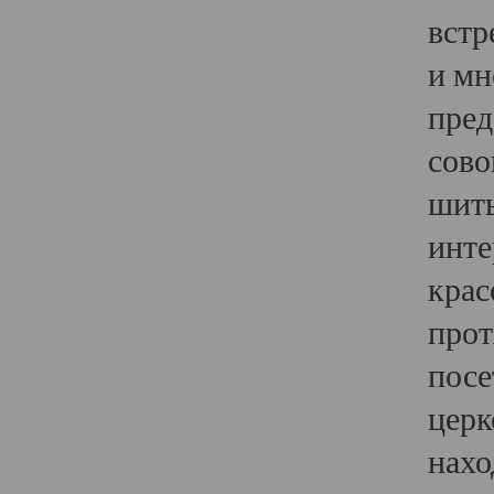
встр
и мн
пред
сово
шить
инте
крас
прот
посе
церк
нахо