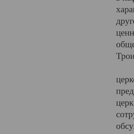
хара
друг
ценн
обще
Трои
Ярк
церк
пред
церк
сотр
обсу