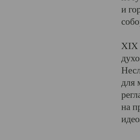
и го
собо
Явл
XIX 
духо
Несл
для 
регл
на п
идео
Поя