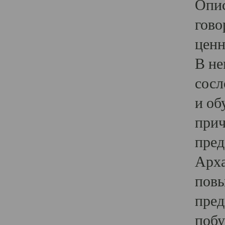
Опис
гово
ценн
В не
сосл
и об
прич
пред
Арха
повы
пред
побу