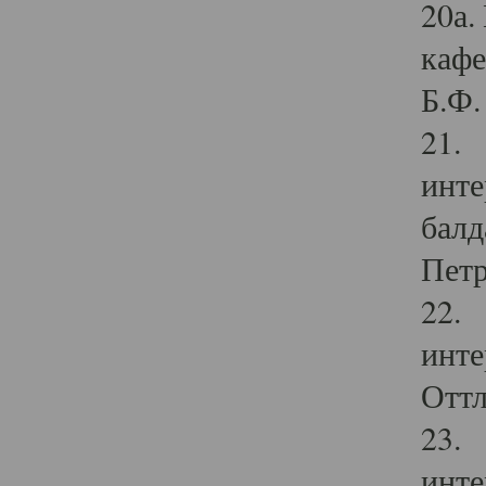
20а.
кафе
Б.Ф. 
21. 
инте
балд
Петр
22. 
инте
Оттл
23. 
инте