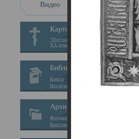
Видео
Св
Картотека
Свя
“Пострадавшие за веру в
XX веке на Севере”
23.12.
Сего
Библиотека
мере
Книги
целе
Исследования
резу
Архив
памя
Фотокопии дел
Арха
Крестные ходы
борь