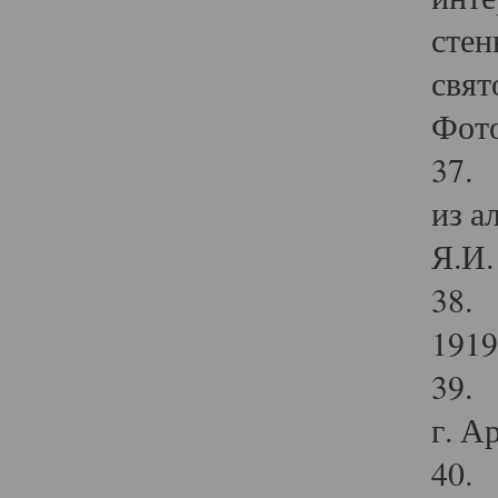
стен
свят
Фото
37. 
из а
Я.И. 
38. 
1919
39. 
г. А
40. 