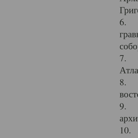
Григ
6. П
грав
собо
7. Г
Атла
8. С
вост
9. С
архи
10. 