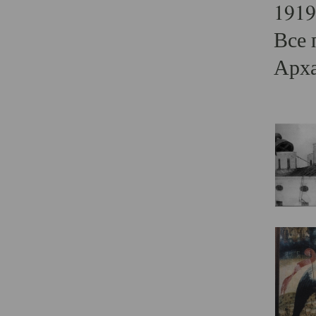
1919
Все 
Арха