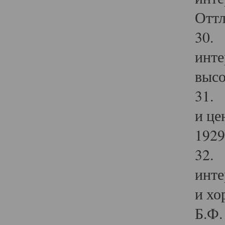
Оттл
30. 
инте
высо
31. 
и це
1929 
32. 
инте
и хо
Б.Ф. 