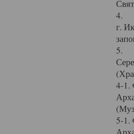
Свят
4. И
г. И
запо
5. И
Сере
(Хра
4-1.
Арха
(Муз
5-1.
Арха