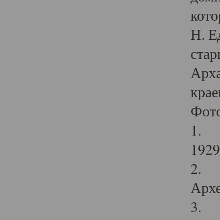
кото
Н. Е
стар
Арха
крае
Фот
1. С
1929 
2. Р
Архе
3. Ф