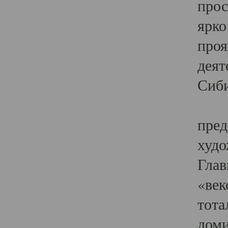
прос
ярко
проя
деят
Сиби
Одн
пред
худо
Глав
«век
тота
доми