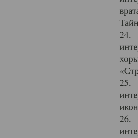
врат
Тайн
24. 
инте
хоры
«Стр
25. 
инте
икон
26. 
инте