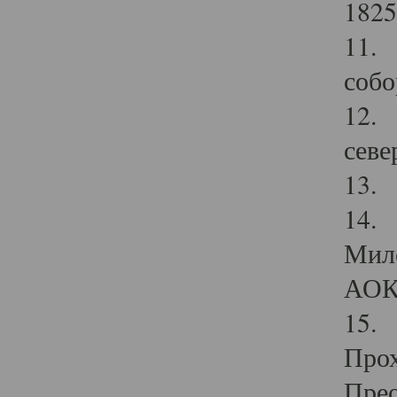
1825
11.
собо
12. 
севе
13.
14. 
Мило
АОК
15. 
Прох
Прео