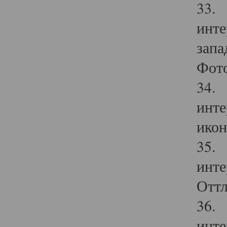
33. 
инте
запа
Фото
34. 
инте
икон
35. 
инте
Оттл
36. 
инте