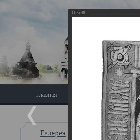
19
из
45
Главная
Экскурсия
Главная
Галерея