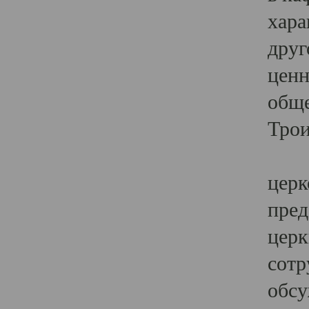
хара
друг
ценн
обще
Трои
Ярк
церк
пред
церк
сотр
обсу