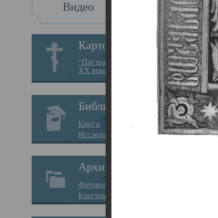
Видео
Св
Картотека
Свя
“Пострадавшие за веру в
XX веке на Севере”
23.12.
Сего
Библиотека
мере
Книги
целе
Исследования
резу
Архив
памя
Фотокопии дел
Арха
Крестные ходы
борь