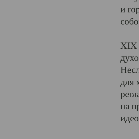
и го
собо
Явл
XIX 
духо
Несл
для 
регл
на п
идео
Поя