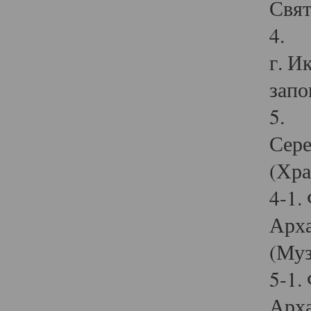
Свят
4. И
г. И
запо
5. И
Сере
(Хра
4-1.
Арха
(Муз
5-1.
Арха