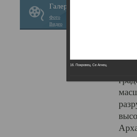
Галерея
годо
Фото
прав
Видео
кафе
Воз
Арха
Трои
16. Покровец. Се Агнец.
град
масш
разр
высо
Арха