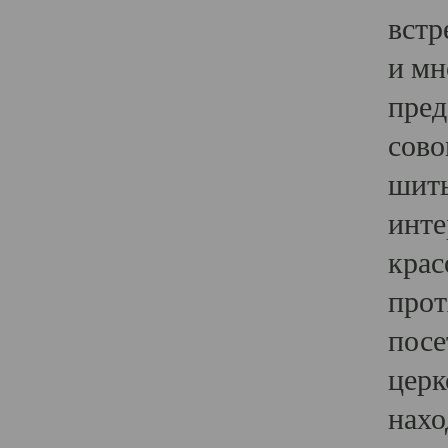
встр
и мн
пред
сово
шить
инте
крас
прот
посе
церк
нахо