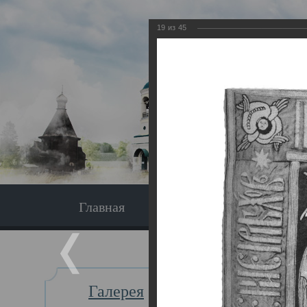
19
из
45
Главная
Экскурсия
Главная
Галерея