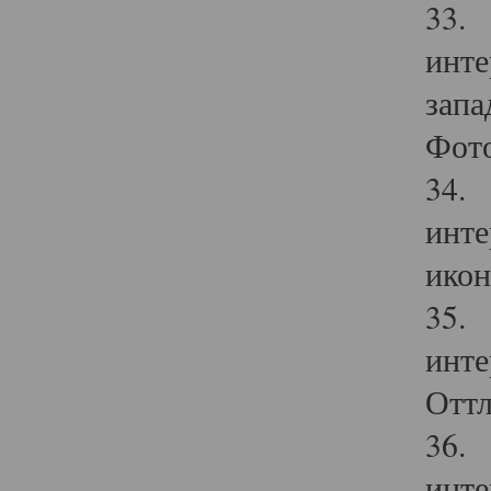
33. 
инте
запа
Фото
34. 
инте
икон
35. 
инте
Оттл
36. 
инте