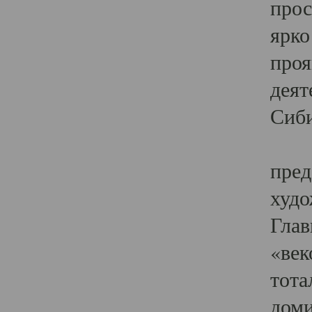
прос
ярко
проя
деят
Сиби
Одн
пред
худо
Глав
«век
тота
доми