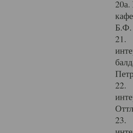
20а.
кафе
Б.Ф. 
21. 
инте
балд
Петр
22. 
инте
Оттл
23. 
инте