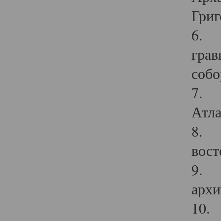
Григ
6. П
грав
собо
7. Г
Атла
8. С
вост
9. С
архи
10. 