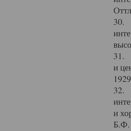
Оттл
30. 
инте
высо
31. 
и це
1929 
32. 
инте
и хо
Б.Ф. 