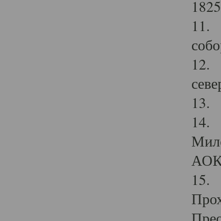
1825
11.
собо
12. 
севе
13.
14. 
Мило
АОК
15. 
Прох
Прео