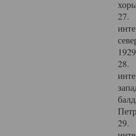
хоры
27. 
инте
севе
1929 
28. 
инте
запа
балд
Петр
29. 
инте