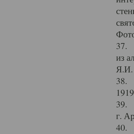
стен
свят
Фото
37. 
из а
Я.И. 
38. 
1919
39. 
г. А
40. 