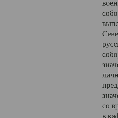
воен
собо
выпо
Севе
русс
собо
знач
личн
пред
знач
со в
в ка