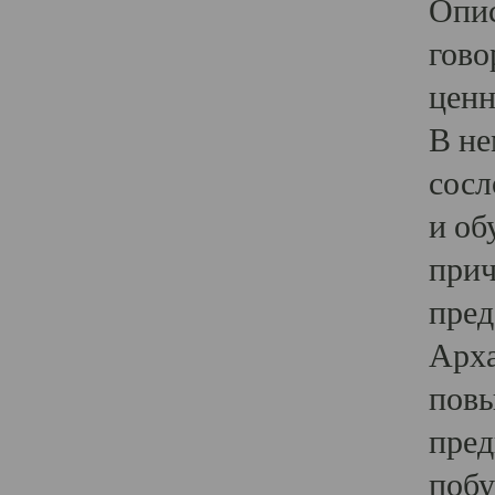
Опис
гово
ценн
В не
сосл
и об
прич
пред
Арха
повы
пред
побу