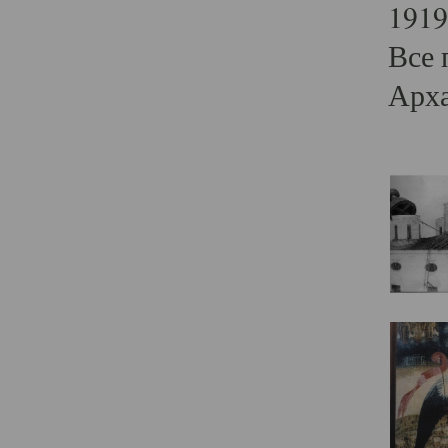
1919
Все 
Арха