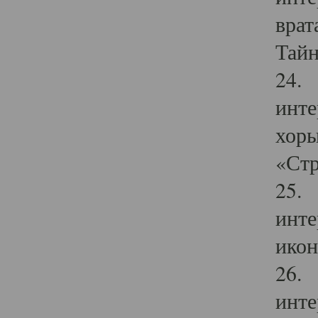
врат
Тайн
24. 
инте
хоры
«Стр
25. 
инте
икон
26. 
инте