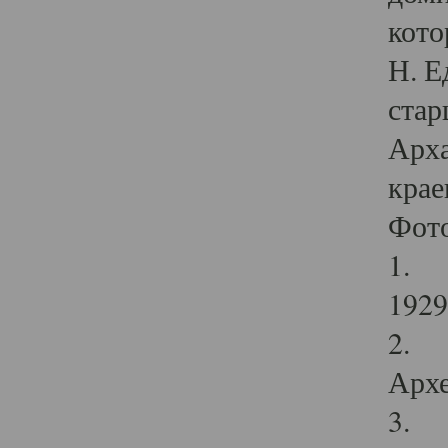
кото
Н. Е
стар
Арха
крае
Фот
1. С
1929 
2. Р
Архе
3. Ф