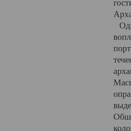
гост
Арха
Один
вопл
порт
тече
арха
Масш
опра
выде
Обши
коло