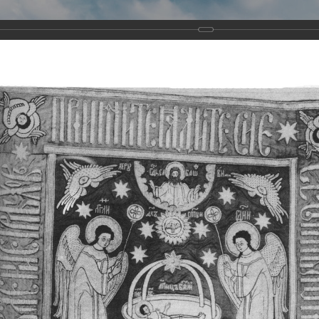
Виртуа
Новомученико
Земли А
Сайт создан по благосло
и Холмо
Наследники
Галерея
Главная
Галерея
Храмы-мученики Архангельска
Свято-Тро