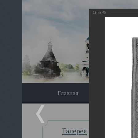
19
из
45
Главная
Экскурсия
Галерея