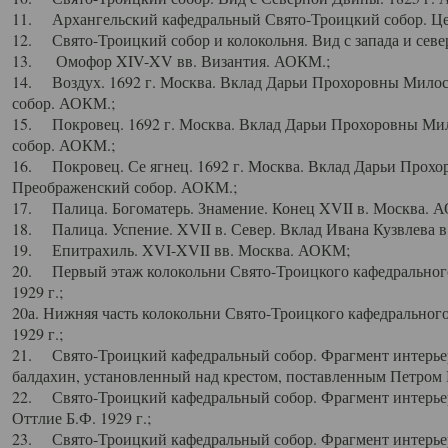
11. Архангельский кафедральный Свято-Троицкий собор. Цен
12. Свято-Троицкий собор и колокольня. Вид с запада и север
13. Омофор XIV-XV вв. Византия. АОКМ.;
14. Воздух. 1692 г. Москва. Вклад Дарьи Прохоровны Мило
собор. АОКМ.;
15. Покровец. 1692 г. Москва. Вклад Дарьи Прохоровны Ми
собор. АОКМ.;
16. Покровец. Се ягнец. 1692 г. Москва. Вклад Дарьи Прох
Преображенский собор. АОКМ.;
17. Палица. Богоматерь. Знамение. Конец XVII в. Москва. 
18. Палица. Успение. XVII в. Север. Вклад Ивана Кузвлева 
19. Епитрахиль. XVI-XVII вв. Москва. АОКМ;
20. Первый этаж колокольни Свято-Троицкого кафедрального
1929 г.;
20а. Нижняя часть колокольни Свято-Троицкого кафедрального
1929 г.;
21. Свято-Троицкий кафедральный собор. Фрагмент интерьер
балдахин, установленный над крестом, поставленным Петром I
22. Свято-Троицкий кафедральный собор. Фрагмент интерьер
Оттлие Б.Ф. 1929 г.;
23. Свято-Троицкий кафедральный собор. Фрагмент интерье