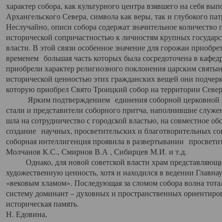
характер собора, как культурного центра взявшего на себя вы
Архангельского Севера, символа как веры, так и глубокого па
Неслучайно, описи собора содержат значительное количество п
исторической сопричастностью к личностям крупных государс
власти. В этой связи особенное значение для горожан приобре
временем большая часть которых была сосредоточена в кафедр
приобрели характер религиозного поклонения царским святыня
исторической ценностью этих гражданских вещей они подчер
которую приобрел Свято Троицкий собор на территории Север
Ярким подтверждением единения соборной церковной ис
стали и представители соборного притча, наполнившие служ
шла на сотрудничество с городской властью, на совместное о
создание научных, просветительских и благотворительных со
соборная интеллигенция проявила в развертывании просветит
Молчанов К.С., Смирнов В.А , Сибирцев М.И. и т.д.
Однако, для новой советской власти храм представляющи
художественную ценность, хотя и находился в ведении Главн
«вековым хламом». Последующая за сломом собора волна тотал
систему доминант – духовных и пространственных ориентиров,
историческая память.
Н. Едовина,