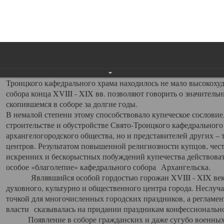
заслуженно выделяя из многочисленных культовых построек 
иконостас украшенный колоннами ионического стиля, с един
царскими вратами, изящным фронтоном и множеством резных,
собой поистине художественную ценность. В совокупности же
шитьем, многочисленными предметами церковной утвари интер
неповторимый красочный ансамбль декоративного убранства с
поражающий воображение своих посетителей. В соборной ризн
Троицкого кафедрального храма находилось не мало высокох
собора конца XVIII - XIX вв. позволяют говорить о значител
скопившемся в соборе за долгие годы.
В немалой степени этому способствовало купеческое сословие
строительстве и обустройстве Свято-Троицкого кафедрального 
архангелогородского общества, но и представителей других –
центров. Результатом повышенной религиозности купцов, чес
искренних и бескорыстных побуждений купечества действовать 
особое «благолепие» кафедрального собора Архангельска.
Являвшийся особой гордостью горожан XVIII - XIX века
духовного, культурно и общественного центра города. Неслуч
точкой для многочисленных городских праздников, а регламен
власти сказывалась на придании праздникам конфессионально
Появление в соборе гражданских и даже сугубо военных 