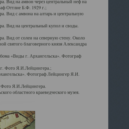
а. Вид на амвон через центральный неф на
аф Оттлие Б.Ф. 1929 г.;
. Вид с амвона на алтарь и центральную
а. Вид на центральный купол и своды.
. Вид от солеи на северную стену. Около
ой святого благоверного князя Александра
бома «Виды г. Архангельска». Фотограф
г. Фото Я.И.Лейцингера.;
рхангельска». Фотограф Лейцингер Я.И.
. Фото Я.И.Лейцингера.
кого областного краеведческого музея.