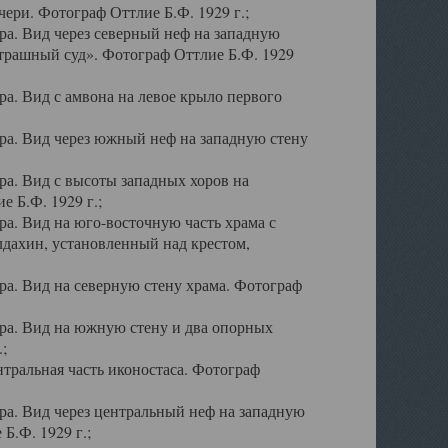
ери. Фотограф Оттлие Б.Ф. 1929 г.;
а. Вид через северный неф на западную
трашный суд». Фотограф Оттлие Б.Ф. 1929
. Вид с амвона на левое крыло первого
а. Вид через южный неф на западную стену
а. Вид с высоты западных хоров на
 Б.Ф. 1929 г.;
а. Вид на юго-восточную часть храма с
дахин, установленный над крестом,
а. Вид на северную стену храма. Фотограф
ра. Вид на южную стену и два опорных
;
тральная часть иконостаса. Фотограф
а. Вид через центральный неф на западную
Б.Ф. 1929 г.;