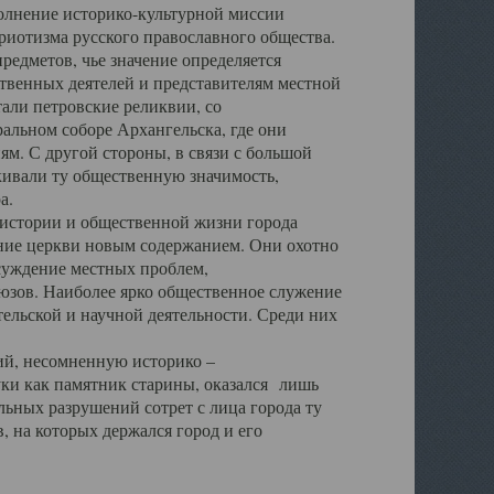
полнение историко-культурной миссии
триотизма русского православного общества.
редметов, чье значение определяется
твенных деятелей и представителям местной
тали петровские реликвии, со
альном соборе Архангельска, где они
м. С другой стороны, в связи с большой
кивали ту общественную значимость,
а.
тории и общественной жизни города
ение церкви новым содержанием. Они охотно
бсуждение местных проблем,
юзов. Наиболее ярко общественное служение
ельской и научной деятельности. Среди них
й, несомненную историко –
ауки как памятник старины, оказался лишь
ьных разрушений сотрет с лица города ту
 на которых держался город и его