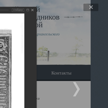
льный музей
слайдер
в и исповедников
рхангельской
влению митрополита Архангельского
горского Даниила
Вопрос-ответ
Контакты
ицкий собор Архангельска