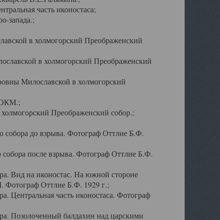
тральная часть иконостаса;
о-запада.;
славской в холмогорский Преображенский
лославской в холмогорский Преображенский
оровны Милославской в холмогорский
АОКМ.;
в холмогорский Преображенский собор.;
 собора до взрыва. Фотограф Оттлие Б.Ф.
 собора после взрыва. Фотограф Оттлие Б.Ф.
а. Вид на иконостас. На южной стороне
. Фотограф Оттлие Б.Ф. 1929 г.;
а. Центральная часть иконостаса. Фотограф
ра. Позолоченный балдахин над царскими