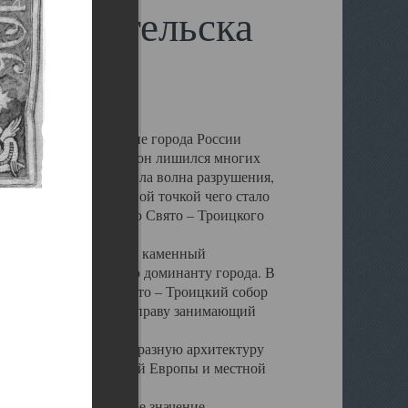
 Архангельска
 чем другие губернские города России
 в результате которых он лишился многих
у Архангельску ударила волна разрушения,
 20 –х годов. Отправной точкой чего стало
нсамбля кафедрального Свято – Троицкого
а, величественный каменный
ю и градостроительную доминанту города. В
оть до разрушения Свято – Троицкий собор
ний Архангельска, по праву занимающий
ртине Архангельска.
 себе яркую и своеобразную архитектуру
ниями России, Западной Европы и местной
вали его кафедральное значение,