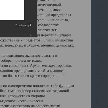
города. Обширный и величественный
ственными нигде не встречающимися
 символических инкрустаций представлял
 с живописью, скульптурой, иконописью,
ьер Троицкого храма создавал тот
Слайд-шоу:
обора, на протяжении многих лет
ице, библиотеке, среди церковной утвари
удожественных предметов. Описи имущества
ьных церковных и художественных ценностях,
, принимавшее активное участие в
собора, причем не только
 тесно связанных с Архангельском торговых
толюбия предпринимателей, а главное
во благо своего края и города и стало
 он одновременно воплотил себе функции
айно, именно собор становился отправной
тация торжеств со стороны
-идеологической окраски.
вещей указывало на общественный