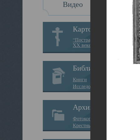
Видео
Картотека
“Пострадавшие за веру в
XX веке на Севере”
Библиотека
Книги
Исследования
Архив
Фотокопии дел
Крестные ходы