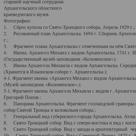
старший научный сотрудник
Архангельского областного
краеведческого музея.
Фотографии:
1. Сброс купола со Свято-Троицкого собора. Апрель 1929 г.;
2. Рисованный план Архангельска. 1694 г. Сборник Археолог
г.;
3. Фрагмент плана Архангельска с отмеченным на нём Свято
4. Икона. Архангел Михаил с видом Архангельска. 1741 г. 
(Государственный музей-заповедник «Коломенское»);
5. Икона Архангела Михаила с видом Архангельска. Середин
(Хранится в Ильинском соборе г. Архангельска.);
4-1. Фрагмент иконы «Архангел Михаил с видом Архангельска
(Музей-заповедник «Коломенское».);
5-1. Фрагмент иконы Архангела Михаила с видом г. Архангель
Григорий Попов.;
6. Панорама Архангельска. Фрагмент голландской гравюры с
собор Святой Троицы и колокольня собора.;
7. Генеральный вид губернского города Архангельска. Атлас 
8. Свято-Троицкий собор. Вид с северо-востока и вид с восто
9. Свято-Троицкий собор. Вид с запада и архитектурный чер
10. Свято-Троицкий собор. Вид с Северной Двины. 1825 г. А