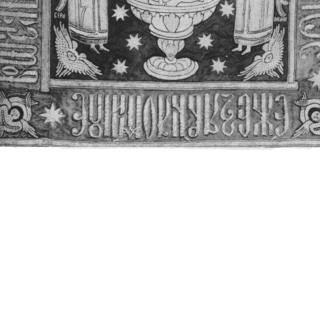
Свято-Троицкий собор
Свято-Троицкий собор Архангельска
23.12.2015
Сегодня мы можем говорить, что Архангельск в большей мере,
пострадал от целенаправленных систематических разрушений,
выдающихся памятников архитектуры. Больше всего по старом
вызванная борьбой с религией, набравшая особую силу в конце
разрушение православного центра архангельской губернии - а
собора Архангельска.
Возникнув в начале XVIII века в центре Архангельск
двухэтажный Троицкий собор, сразу превратился в зрительну
XVIII веке по масштабам ему не было равных на Севере. Впл
оставался самым высоким и значительным из городских строе
второе место, после гостиных дворов, в градостроительной ка
Один из самых больших и светлых соборов России воплотил в
портового города с отраженными в ней архитектурными тече
архангелогородской школы церковного зодчества.
Масштабность, благолепие и богатство собора, вполне оправды