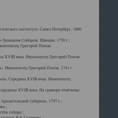
ического института. Санкт-Петербург, 1880
-Троицким Собором. Швеция. 1750 г.;
Иконописец Григорий Попов.
а XVIII века. Иконописец Григорий Попов.
». Иконописец Григорий Попов. 1741 г.
ска. Середина XVIII века. Иконописец
ередины XVIII века. На гравюре отмечены:
Архангельской губернии. 1797 г.;
ка.;
тёж собора.;
кварель В.Е.Галямина.;