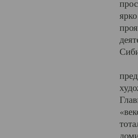
прос
ярко
проя
деят
Сиби
Одн
пред
худо
Глав
«век
тота
доми