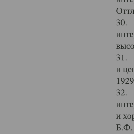
Оттл
30. 
инте
высо
31. 
и це
1929 
32. 
инте
и хо
Б.Ф. 