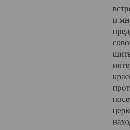
встр
и мн
пред
сово
шить
инте
крас
прот
посе
церк
нахо