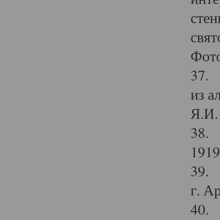
стен
свят
Фото
37. 
из а
Я.И. 
38. 
1919
39. 
г. А
40. 