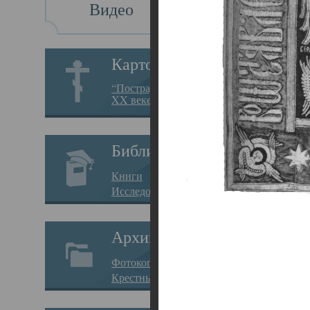
Видео
Св
Картотека
Свя
“Пострадавшие за веру в
XX веке на Севере”
23.12.
Сего
Библиотека
мере
Книги
целе
Исследования
резу
Архив
памя
Фотокопии дел
Арха
Крестные ходы
борь