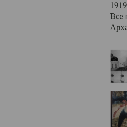
1919
Все 
Арха