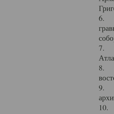
Григ
6. П
грав
собо
7. Г
Атла
8. С
вост
9. С
архи
10. 