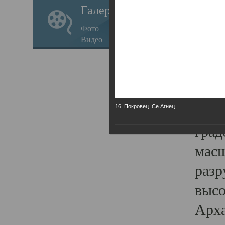
Галерея
годо
Фото
прав
Видео
кафе
Воз
Арха
Трои
16. Покровец. Се Агнец.
град
масш
разр
высо
Арха