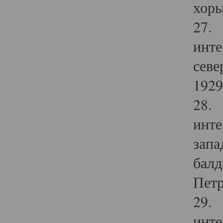
хоры
27. 
инте
севе
1929 
28. 
инте
запа
балд
Петр
29. 
инте