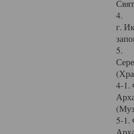
Свят
4. И
г. И
запо
5. И
Сере
(Хра
4-1.
Арха
(Муз
5-1.
Арха