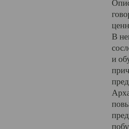
Опис
гово
ценн
В не
сосл
и об
прич
пред
Арха
повы
пред
побу