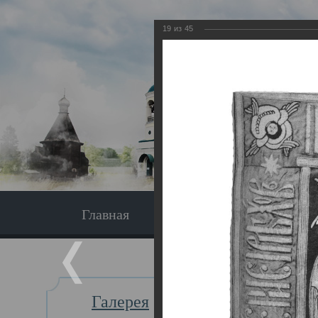
19
из
45
Главная
Экскурсия
Главная
Галерея