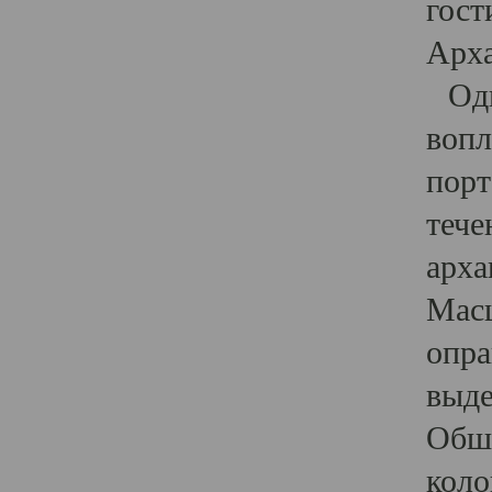
гост
Арха
Один
вопл
порт
тече
арха
Масш
опра
выде
Обши
коло