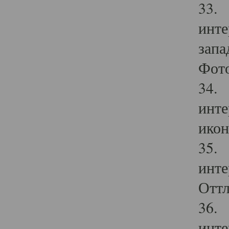
33. 
инте
запа
Фото
34. 
инте
икон
35. 
инте
Оттл
36. 
инте