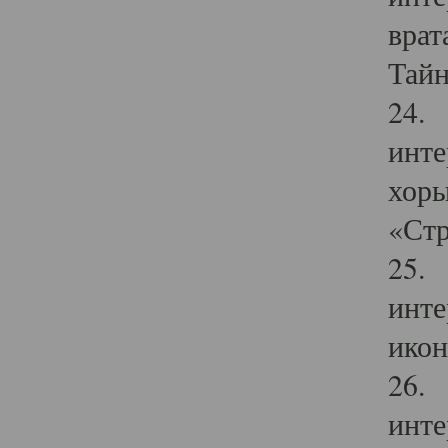
врат
Тайн
24. 
инте
хоры
«Стр
25. 
инте
икон
26. 
инте