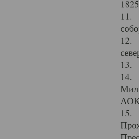
1825
11.
собо
12. 
севе
13.
14. 
Мило
АОК
15. 
Прох
Прео