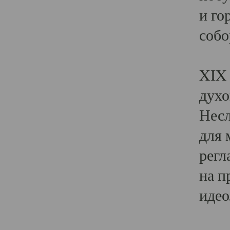
и го
собо
Явл
XIX 
духо
Несл
для 
регл
на п
идео
Поя