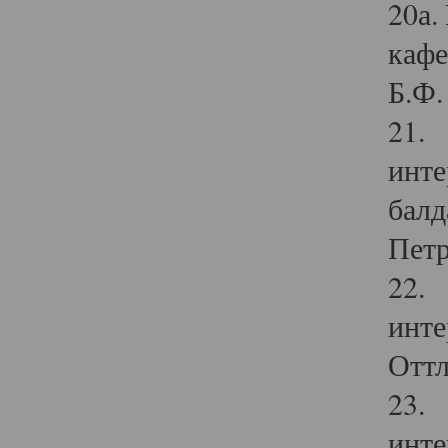
20а.
кафе
Б.Ф. 
21. 
инте
балд
Петр
22. 
инте
Оттл
23. 
инте