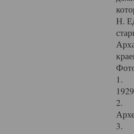
кото
Н. Е
стар
Арха
крае
Фот
1. С
1929 
2. Р
Архе
3. Ф