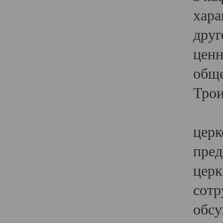
хара
друг
ценн
обще
Трои
Ярк
церк
пред
церк
сотр
обсу