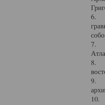
Григ
6. П
грав
собо
7. Г
Атла
8. С
вост
9. С
архи
10. 