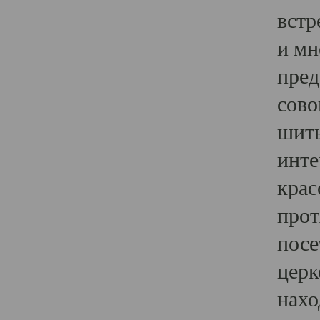
встр
и мн
пред
сово
шить
инте
крас
прот
посе
церк
нахо