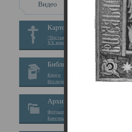
Видео
Св
Картотека
Свя
“Пострадавшие за веру в
XX веке на Севере”
23.12.
Сего
Библиотека
мере
Книги
целе
Исследования
резу
Архив
памя
Фотокопии дел
Арха
Крестные ходы
борь