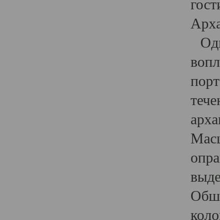
гост
Арха
Один
вопл
порт
тече
арха
Масш
опра
выде
Обши
коло