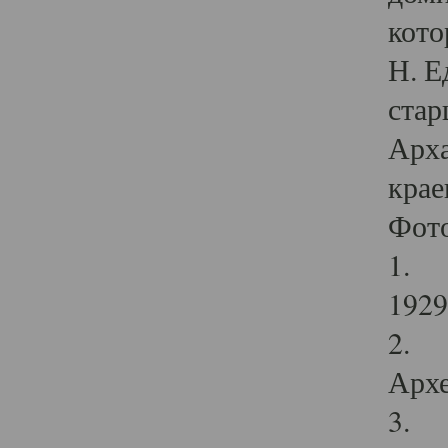
кото
Н. Е
стар
Арха
крае
Фот
1. С
1929 
2. Р
Архе
3. Ф