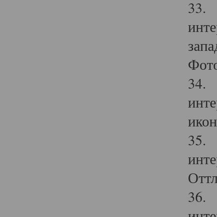
33. 
инте
запа
Фото
34. 
инте
икон
35. 
инте
Оттл
36. 
инте