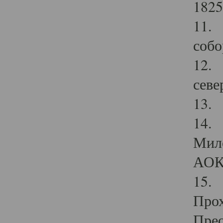
1825
11.
собо
12. 
севе
13.
14. 
Мило
АОК
15. 
Прох
Прео