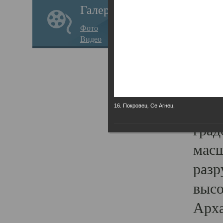
Галерея
годо
Фото
прав
Видео
кафе
Воз
Арха
Трои
16. Покровец. Се Агнец.
град
масш
разр
высо
Арха