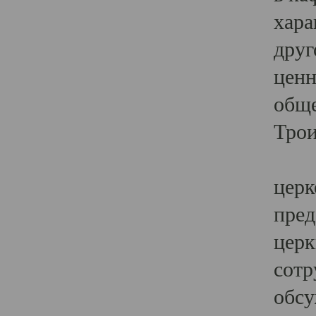
хара
друг
ценн
обще
Трои
Ярк
церк
пред
церк
сотр
обсу