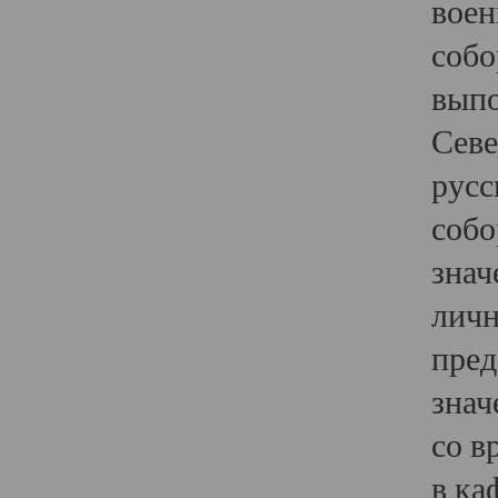
воен
собо
выпо
Севе
русс
собо
знач
личн
пред
знач
со в
в ка