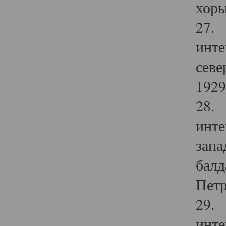
хоры
27. 
инте
севе
1929 
28. 
инте
запа
балд
Петр
29. 
инте