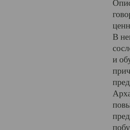
Опис
гово
ценн
В не
сосл
и об
прич
пред
Арха
повы
пред
побу