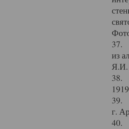
стен
свят
Фото
37. 
из а
Я.И. 
38. 
1919
39. 
г. А
40. 