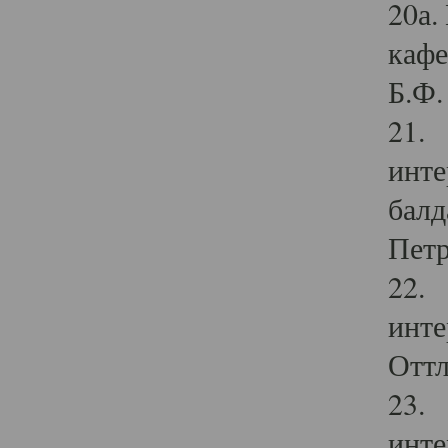
20а.
кафе
Б.Ф. 
21. 
инте
балд
Петр
22. 
инте
Оттл
23. 
инте