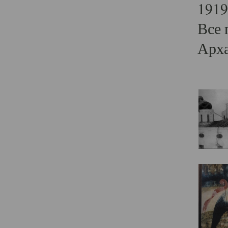
1919
Все 
Арха