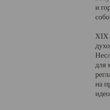
и го
собо
Явл
XIX 
духо
Несл
для 
регл
на п
идео
Поя