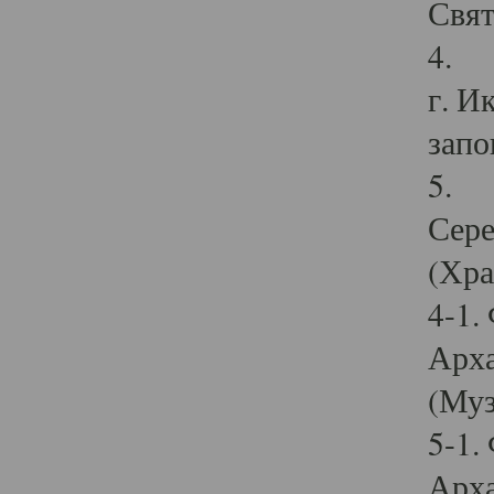
Свят
4. И
г. И
запо
5. И
Сере
(Хра
4-1.
Арха
(Муз
5-1.
Арха