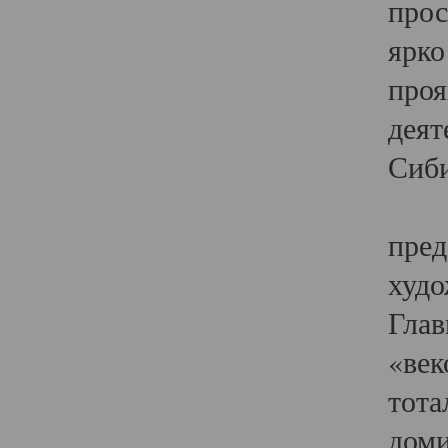
прос
ярко
проя
деят
Сиби
Одн
пред
худо
Глав
«век
тота
доми