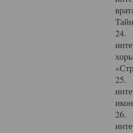
врат
Тайн
24. 
инте
хоры
«Стр
25. 
инте
икон
26. 
инте