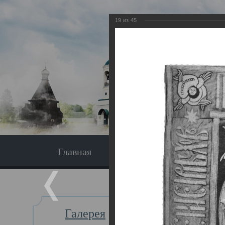
19
из
45
Главная
Экскурсия
Главная
Галерея